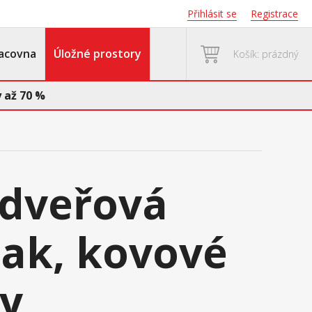
Přihlásit se
Registrace
acovna
Úložné prostory
Košík: prázdný
 až 70 %
2dveřová
lak, kovové
y