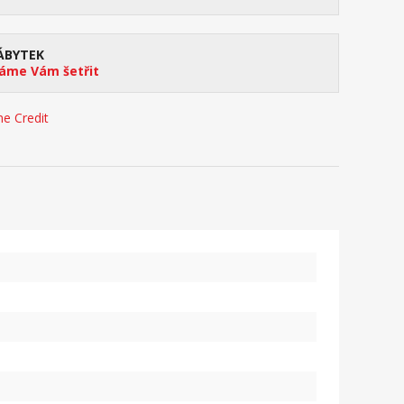
ÁBYTEK
me Vám šetřit
e Credit