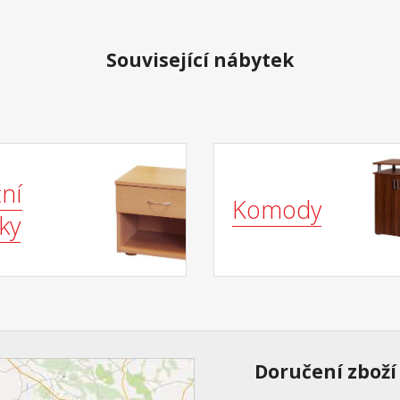
Související nábytek
ní
Komody
ky
Doručení zboží