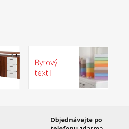
Bytový
textil
Objednávejte po
telefonu zdarma