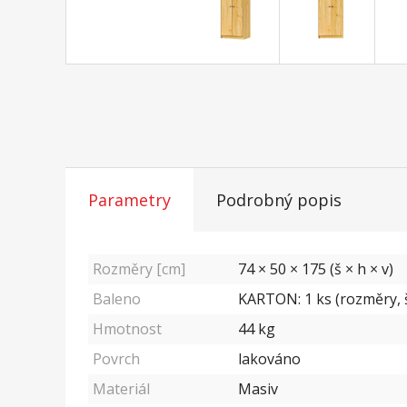
Parametry
Podrobný popis
Rozměry [cm]
74 × 50 × 175 (š × h × v)
Baleno
KARTON: 1 ks (rozměry, š
Hmotnost
44
kg
Povrch
lakováno
Materiál
Masiv