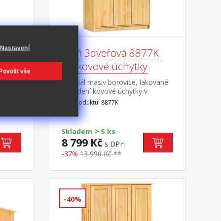
Nastavení
ovové
Skříň 3dveřová 8877K
lak, kovové úchytky
Povolit vše
ované
materiál masiv borovice, lakované
provedení kovové úchytky v
á
barevném provedení černěná
Kód produktu: 8877K
vouřadé
mosaz prostor dělený v poměru
2:1 v širší části šatní tyč, v užší části
4 variabilní police
>
Skladem
5 ks
8 799 Kč
s DPH
-37%
13 990 Kč **
-40%