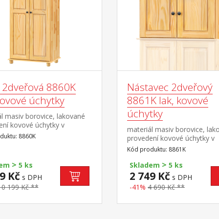
ň 2dveřová 8860K
Nástavec 2dveřový
kovové úchytky
8861K lak, kovové
úchytky
l masiv borovice, lakované
ení kovové úchytky v
materiál masiv borovice, lak
ém provedení černěná
duktu: 8860K
provedení kovové úchytky v
atní skříň vybavená šatní
barevném provedení černěn
Kód produktu: 8861K
policí doporučený nástavec
mosaz nástavec pro skříň 8
>
>
nebo 8850K
dem
5 ks
Skladem
5 ks
9 Kč
2 749 Kč
s DPH
s DPH
10 199 Kč **
-41%
4 690 Kč **