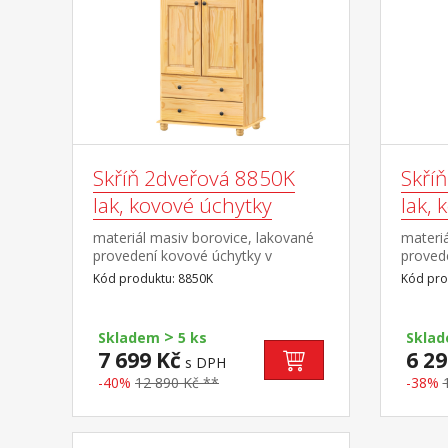
Skříň 2dveřová 8850K
Skří
lak, kovové úchytky
lak, 
materiál masiv borovice, lakované
materiá
provedení kovové úchytky v
proved
barevném provedení černěná
barevn
Kód produktu: 8850K
Kód pro
mosaz dvě široké zásuvky s
mosaz š
kovovými pojezdy v horní části šatní
tyčí a 
tyč a 3 police doporučený nástavec
8861K
>
Skladem
5 ks
Skla
8861K
7 699 Kč
6 29
s DPH
-40%
12 890 Kč **
-38%