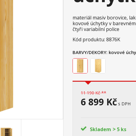
materiál masiv borovice, l
kovové úchytky v barevné
čtyři variabilní police
Kód produktu: 8876K
BARVY/DEKORY:
kovové úchy
11 190 Kč **
6 899 Kč
s DPH
>
Skladem
5 ks