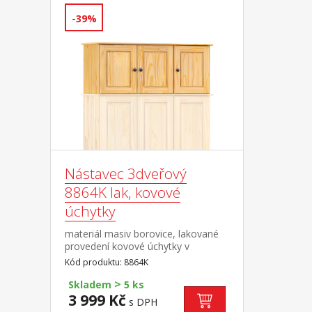
-39%
Nástavec 3dveřový
8864K lak, kovové
úchytky
materiál masiv borovice, lakované
provedení kovové úchytky v
barevném provedení černěná
Kód produktu: 8864K
mosaz nástavec pro skříň 8851K
>
nebo 8863K
Skladem
5 ks
3 999 Kč
s DPH