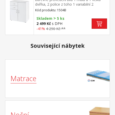
dvířka, 2 police z toho 1 variabilní 2
zásuvky, hloubka zásuvky 30 cm
Kód produktu: 1504B
>
Skladem
5 ks
2 499 Kč
s DPH
-41%
4 290 Kč **
Související nábytek
Matrace
Noční