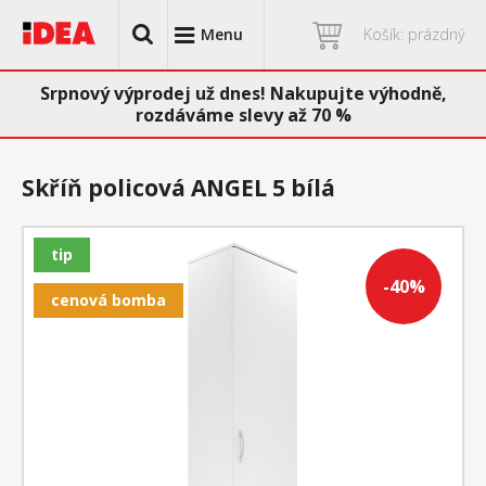
Menu
Košík: prázdný
Srpnový výprodej už dnes! Nakupujte výhodně,
rozdáváme slevy až 70 %
Skříň policová ANGEL 5 bílá
tip
-40%
cenová bomba