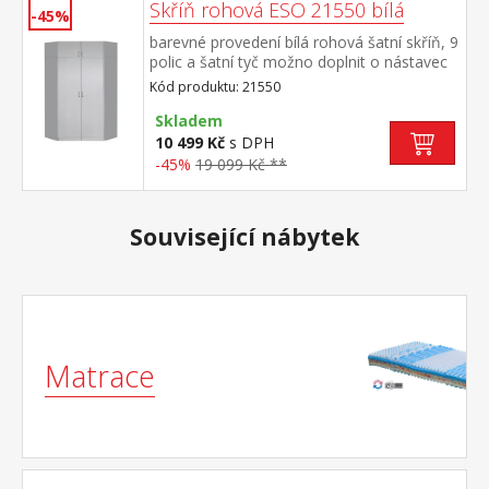
Skříň rohová ESO 21550 bílá
-45%
barevné provedení bílá rohová šatní skříň, 9
polic a šatní tyč možno doplnit o nástavec
21555
Kód produktu: 21550
Skladem
10 499 Kč
s DPH
-45%
19 099 Kč **
Související nábytek
Matrace