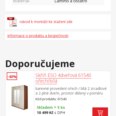
Materiál
Lamino a ostatní
návod k montáži ke stažení zde
Informace o produktu a bezpečnosti
Doporučujeme
Skříň ESO 4dveřová 61540
-40%
ořech/bílá
barevné provedení ořech / bílá 2 zrcadlové
a 2 plné dveře, prostor dělený v poměru
1:2:1 ve všech třech částech šatní tyč a
Kód produktu: 61540
police, ve střední časti dole 2
>
zásuvky možno doplnit o nástavec 61545
Skladem
5 ks
10 499 Kč
s DPH