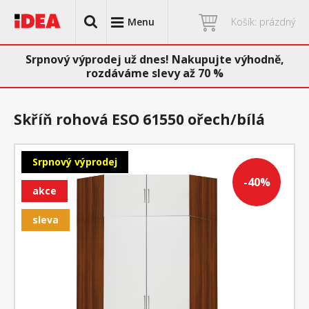
Menu
Košík: prázdný
Srpnový výprodej už dnes! Nakupujte výhodně,
rozdáváme slevy až 70 %
Skříň rohová ESO 61550 ořech/bílá
Srpnový výprodej
-40%
akce
sleva