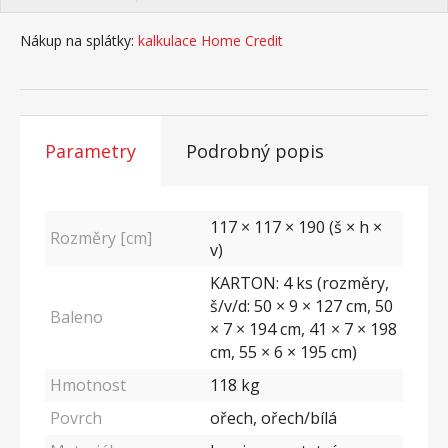
Nákup na splátky:
kalkulace Home Credit
Parametry
Podrobný popis
117 × 117 × 190 (š × h ×
Rozměry [cm]
v)
KARTON: 4 ks (rozměry,
š/v/d: 50 × 9 × 127 cm, 50
Baleno
× 7 × 194 cm, 41 × 7 × 198
cm, 55 × 6 × 195 cm)
Hmotnost
118
kg
Povrch
ořech, ořech/bílá