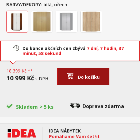
BARVY/DEKORY:
bílá, ořech
Do konce akčních cen zbývá
7 dní,
7 hodin,
37
minut,
57 sekund
18 399 Kč **
10 999 Kč
Do košíku
s DPH
>
Doprava zdarma
Skladem
5 ks
IDEA NÁBYTEK
Pomáháme Vám šetřit