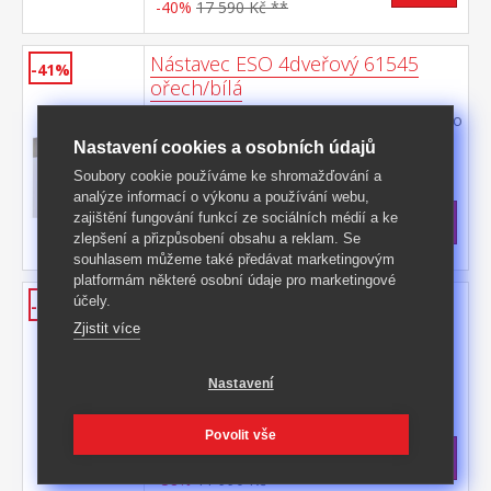
-40%
17 590 Kč **
Nástavec ESO 4dveřový 61545
-41%
ořech/bílá
barevné provedení ořech / bílá nástavec pro
skříň 61540
Nastavení cookies a osobních údajů
Kód produktu: 61545
Soubory cookie používáme ke shromažďování a
>
analýze informací o výkonu a používání webu,
Skladem
5 ks
zajištění fungování funkcí ze sociálních médií a ke
4 299 Kč
s DPH
zlepšení a přizpůsobení obsahu a reklam. Se
-41%
7 390 Kč **
souhlasem můžeme také předávat marketingovým
platformám některé osobní údaje pro marketingové
Skříň ESO 3dveřová 61530
účely.
-38%
ořech/bílá
Zjistit více
barevné provedení ořech / bílá 1 zrcadlové
a 2 plné dveře, 2 malé zásuvky možno
Nastavení
doplnit o nástavec 61535
Kód produktu: 61530
Skladem
Povolit vše
7 399 Kč
s DPH
-38%
11 990 Kč **