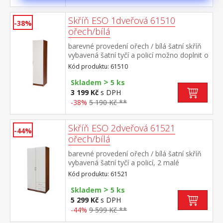
Skříň ESO 1dveřová 61510
-38%
ořech/bílá
barevné provedení ořech / bílá šatní skříň
vybavená šatní tyčí a policí možno doplnit o
nástavec 61515
Kód produktu: 61510
>
Skladem
5 ks
3 199 Kč
s DPH
-38%
5 190 Kč **
Skříň ESO 2dveřová 61521
-44%
ořech/bílá
barevné provedení ořech / bílá šatní skříň
vybavená šatní tyčí a policí, 2 malé
zásuvky možno doplnit o nástavec 61525
Kód produktu: 61521
>
Skladem
5 ks
5 299 Kč
s DPH
-44%
9 599 Kč **