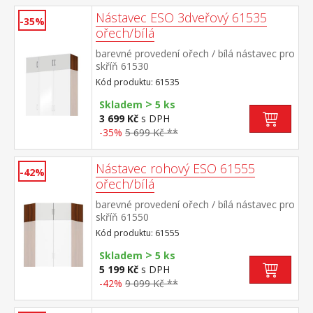
Nástavec ESO 3dveřový 61535
-35%
ořech/bílá
barevné provedení ořech / bílá nástavec pro
skříň 61530
Kód produktu: 61535
>
Skladem
5 ks
3 699 Kč
s DPH
-35%
5 699 Kč **
Nástavec rohový ESO 61555
-42%
ořech/bílá
barevné provedení ořech / bílá nástavec pro
skříň 61550
Kód produktu: 61555
>
Skladem
5 ks
5 199 Kč
s DPH
-42%
9 099 Kč **