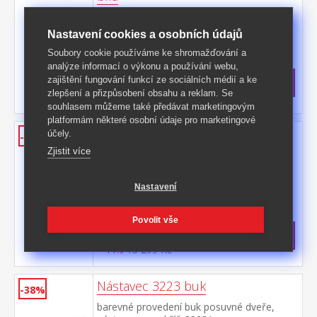
barevné provedení bílá posuvné
dveře, prostor dělený na poloviny polovina
Nastavení cookies a osobních údajů
šatní skříň s šatní tyčí, v druhé polovině 3
Kód produktu: 5223B
Soubory cookie používáme ke shromažďování a
variabilní police doporučený nástavec
>
analýze informací o výkonu a používání webu,
5123B
Skladem
5 ks
zajištění fungování funkcí ze sociálních médií a ke
5 999 Kč
s DPH
zlepšení a přizpůsobení obsahu a reklam. Se
-39%
9 990 Kč **
souhlasem můžeme také předávat marketingovým
platformám některé osobní údaje pro marketingové
Skříň s posuvnými dveřmi 3323
účely.
-44%
bílá
Zjistit více
barevné provedení bílá prostor dělený v
poměru 2:1, posuvné dveře širší část šatní
Nastavení
tyč, užší část 3 variabilní police doporučený
Kód produktu: 3323B
nástavec 3223B
>
Skladem
5 ks
Povolit vše
7 399 Kč
s DPH
-44%
13 299 Kč **
Nástavec 3223 buk
-38%
barevné provedení buk posuvné dveře,