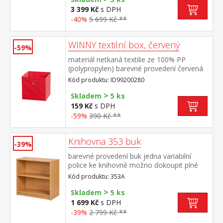
3 399 Kč
s DPH
-40%
5 699 Kč **
WINNY textilní box, červený
-59%
materiál netkaná textilie ze 100% PP
(polypropylen) barevné provedení červená
Kód produktu: ID99200280
>
Skladem
5 ks
159 Kč
s DPH
-59%
390 Kč **
Knihovna 353 buk
-39%
barevné provedení buk jedna variabilní
police ke knihovně možno dokoupit plné
dveře 55A
Kód produktu: 353A
>
Skladem
5 ks
1 699 Kč
s DPH
-39%
2 799 Kč **