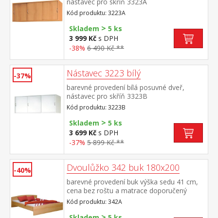
nástavec pro skříň 3323A
Kód produktu: 3223A
>
Skladem
5 ks
3 999 Kč
s DPH
-38%
6 490 Kč **
Nástavec 3223 bílý
-37%
barevné provedení bílá posuvné dveř,
nástavec pro skříň 3323B
Kód produktu: 3223B
>
Skladem
5 ks
3 699 Kč
s DPH
-37%
5 899 Kč **
Dvoulůžko 342 buk 180x200
-40%
barevné provedení buk výška sedu 41 cm,
cena bez roštu a matrace doporučený
rozměr matrace 180 × 200 cm nebo 2 kusy
Kód produktu: 342A
90 × 200 cm a rošt R4 k dvoulůžku možno
>
dokoupit úložný prostor 147A
Skladem
5 ks