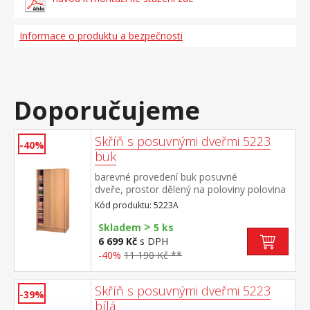
Informace o produktu a bezpečnosti
Doporučujeme
Skříň s posuvnými dveřmi 5223
-40%
buk
barevné provedení buk posuvné
dveře, prostor dělený na poloviny polovina
šatní skříň s šatní tyčí, v druhé polovině 3
Kód produktu: 5223A
variabilní police doporučený nástavec
>
5123A
Skladem
5 ks
6 699 Kč
s DPH
-40%
11 190 Kč **
Skříň s posuvnými dveřmi 5223
-39%
bílá