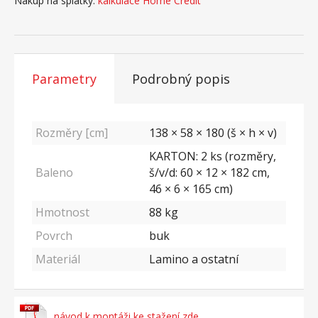
Nákup na splátky:
kalkulace Home Credit
Parametry
Podrobný popis
Rozměry [cm]
138 × 58 × 180 (š × h × v)
KARTON: 2 ks (rozměry,
Baleno
š/v/d: 60 × 12 × 182 cm,
46 × 6 × 165 cm)
Hmotnost
88
kg
Povrch
buk
Materiál
Lamino a ostatní
návod k montáži ke stažení zde