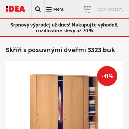
Menu
Košík: prázdný
Srpnový výprodej už dnes! Nakupujte výhodně,
rozdáváme slevy až 70 %
Skříň s posuvnými dveřmi 3323 buk
-41%