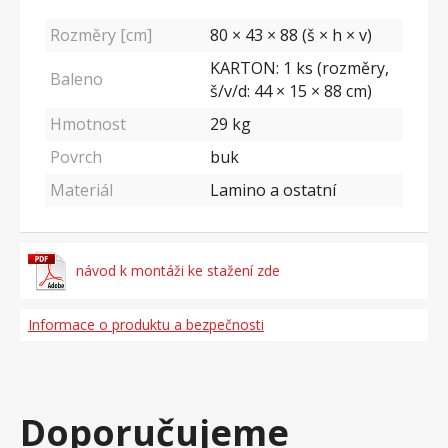
Rozměry [cm]
80 × 43 × 88 (š × h × v)
KARTON: 1 ks (rozměry,
Baleno
š/v/d: 44 × 15 × 88 cm)
Hmotnost
29
kg
Povrch
buk
Materiál
Lamino a ostatní
návod k montáži ke stažení zde
Informace o produktu a bezpečnosti
Doporučujeme