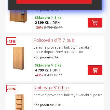
posuvná dvířka
Kód produktu: 601A
>
Skladem
5 ks
2 399 Kč
s DPH
-36%
3 799 Kč **
Policová skříň 7 buk
-43%
barevné provedení buk čtyři variabilní
police doporučený nástavec 8A
Kód produktu: 7A
>
Skladem
5 ks
4 799 Kč
s DPH
-43%
8 499 Kč **
Knihovna 310 buk
-58%
barevné provedení buk čtyři variabilní police
Kód produktu: 310A