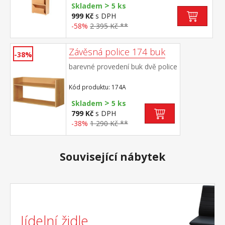
>
Skladem
5 ks
999 Kč
s DPH
-58%
2 395 Kč **
Závěsná police 174 buk
-38%
barevné provedení buk dvě police
Kód produktu: 174A
>
Skladem
5 ks
799 Kč
s DPH
-38%
1 290 Kč **
Související nábytek
Jídelní židle