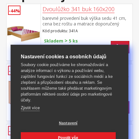
Dvoulůžko 341 buk 160x200
-44%
barevné provedení buk výška sedu 41 cm,
cena bez roštu a matrace doporučený
rozměr matrace 160 × 200 cm nebo 2 kusy
Kód produktu: 341A
80 × 200 cm a rošt R2 k dvoulůžku možno
>
dokoupit úložná prostor 147A
Skladem
5 ks
3 299 Kč
s DPH
-44%
5 990 Kč **
Nastavení cookies a osobních údajů
Soubory cookie používáme ke shromažďování a
Prádelník 1507 buk
-42%
analýze informací o výkonu a používání webu,
zajištění fungování funkcí ze sociálních médií a ke
barevné provedení buk 2 dvířka, 2 variabilní
zlepšení a přizpůsobení obsahu a reklam. Se
police 4 zásuvky, hloubka zásuvky 30 cm
souhlasem můžeme také předávat marketingovým
Kód produktu: 1507A
platformám některé osobní údaje pro marketingové
>
účely.
Skladem
5 ks
3 199 Kč
s DPH
Zjistit více
-42%
5 599 Kč **
Nastavení
Skříňový prádelník 601 buk
-36%
barevné provedení buk dvě variabilní police,
Povolit vše