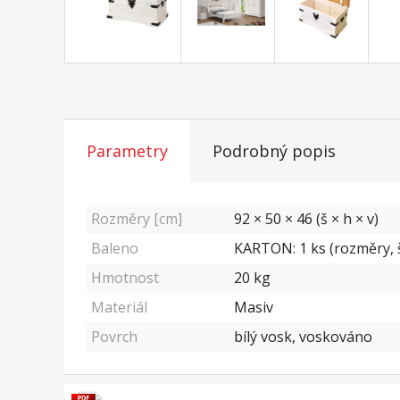
Parametry
Podrobný popis
Rozměry [cm]
92 × 50 × 46 (š × h × v)
Baleno
KARTON: 1 ks (rozměry, š
Hmotnost
20
kg
Materiál
Masiv
Povrch
bílý vosk, voskováno