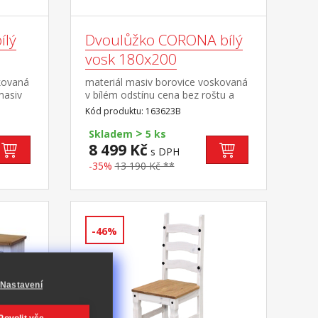
ílý
Dvoulůžko CORONA bílý
vosk 180x200
kovaná
materiál masiv borovice voskovaná
masiv
v bílém odstínu cena bez roštu a
ovém
matrace doporučený rozměr
Kód produktu: 163623B
dvířka,
matrace 180 × 200 cm nebo 2 kusy
>
část
90 × 200 cm a rošt R4 nebo 2 kusy
Skladem
5 ks
R1 součást sestavy Corona bílá
8 499 Kč
s DPH
-35%
13 190 Kč **
-46%
Nastavení