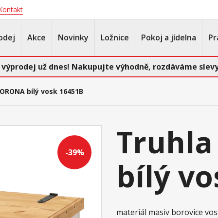
Kontakt
odej
Akce
Novinky
Ložnice
Pokoj a jídelna
Pr
 výprodej už dnes! Nakupujte výhodně, rozdáváme slevy
CORONA bílý vosk 16451B
Truhl
-39%
bílý v
materiál masiv borovice vo