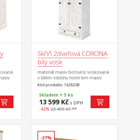
y
Skříň 2dveřová CORONA
bílý vosk
kovaná
materiál masiv borovice voskovaná
masiv
v bílém odstínu horní lem masiv
ovém
borovice voskovaná v medovém
Kód produktu: 162820B
uvky,
odstínu šatní skříň s šatní tyčí a
>
část
policí na klobouky ve spodní části
Skladem
5 ks
velká zásuvka, kovové ozdobné
13 599 Kč
s DPH
úchytky doporučený nástavec
-42%
23 499 Kč **
16951B součást sestavy Corona
bílá
-37%