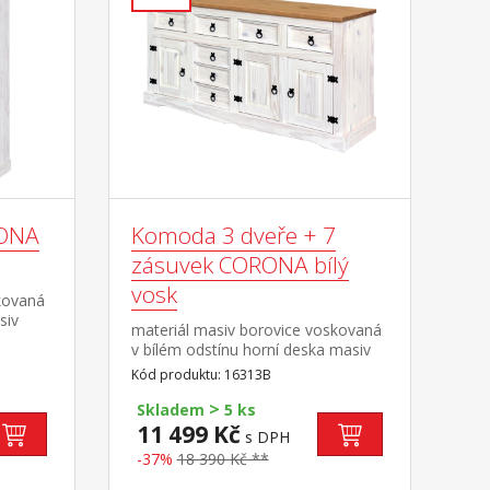
RONA
Komoda 3 dveře + 7
zásuvek CORONA bílý
vosk
kovaná
siv
materiál masiv borovice voskovaná
ovém
v bílém odstínu horní deska masiv
ěru 2:1
borovice voskovaná v medovém
Kód produktu: 16313B
odstínu 3 dvířka, 1 police, 7
z toho 2
>
zásuvek, kovové ozdobné úchytky
Skladem
5 ks
hytky
součást sestavy Corona bílá
11 499 Kč
s DPH
-37%
18 390 Kč **