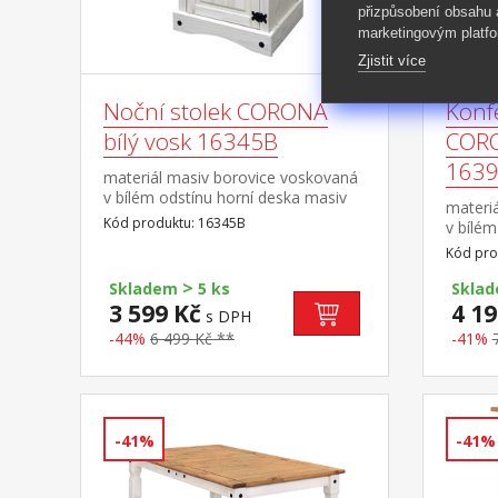
přizpůsobení obsahu
marketingovým platfo
Zjistit více
Noční stolek CORONA
Konf
bílý vosk 16345B
CORO
163
materiál masiv borovice voskovaná
v bílém odstínu horní deska masiv
materi
borovice voskovaná v medovém
Kód produktu: 16345B
v bílém
odstínu 1 zásuvka, 1 dvířka, hloubka
borovi
Kód pro
zásuvky 30 cm, kovové ozdobné
odstín
úchytky možnost montáže pantů na
>
úchytky
Skladem
5 ks
Skla
levou i pravou stranu součást
3 599 Kč
4 19
s DPH
sestavy Corona bílá
-44%
6 499 Kč **
-41%
-41%
-41%