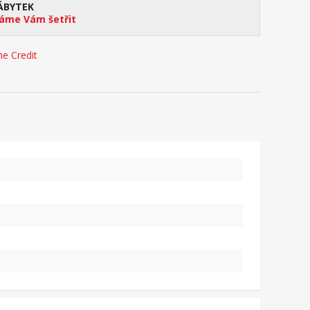
ÁBYTEK
me Vám šetřit
e Credit