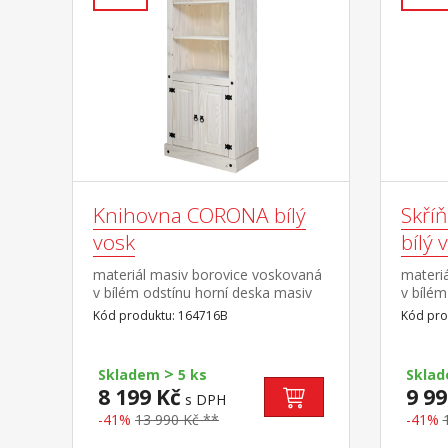
Knihovna CORONA bílý
Skří
vosk
bílý 
materiál masiv borovice voskovaná
materi
v bílém odstínu horní deska masiv
v bílém
borovice voskovaná v medovém
borovi
Kód produktu: 164716B
Kód pro
odstínu 2 police, 2 dvířka, kovové
odstínu
ozdobné úchytky součást sestavy
policí
Corona bílá
úchytky
>
Skladem
5 ks
Skla
8 199 Kč
9 99
s DPH
-41%
13 990 Kč **
-41%