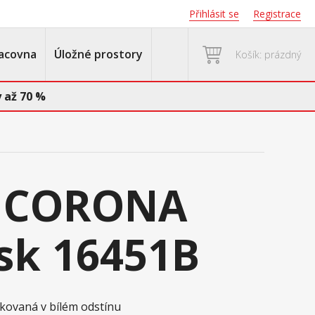
Přihlásit se
Registrace
acovna
Úložné prostory
Košík: prázdný
 až 70 %
a CORONA
osk 16451B
skovaná v bílém odstínu