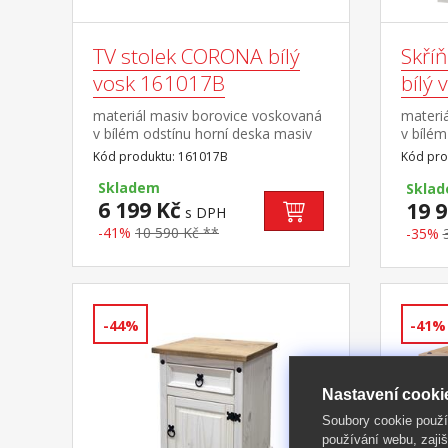
TV stolek CORONA bílý
Skří
vosk 161017B
bílý
materiál masiv borovice voskovaná
materi
v bílém odstínu horní deska masiv
v bílém
borovice voskovaná v medovém
borovi
Kód produktu: 161017B
Kód pro
odstínu 2 malé zásuvky, 1 police,
odstín
kovové ozdobné úchytky součást
Skladem
2:1 širš
Skla
sestavy Corona bílá
6 199 Kč
část 3 
19 9
s DPH
a 1 ma
-41%
10 590 Kč **
-35%
úchytk
CORONA
Corona 
-44%
-41%
Nastavení cooki
Soubory cookie použ
používání webu, zajiš