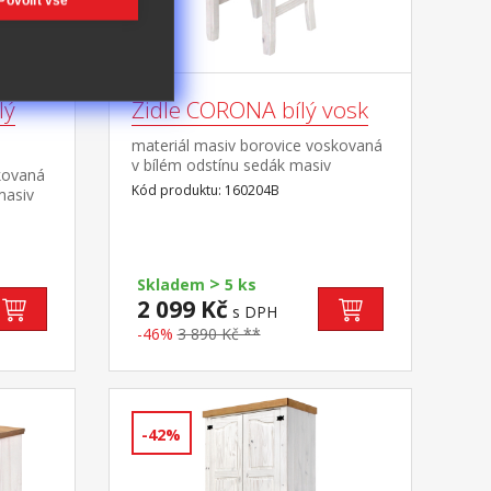
Povolit vše
lý
Židle CORONA bílý vosk
materiál masiv borovice voskovaná
v bílém odstínu sedák masiv
kovaná
borovice voskovaná v medovém
Kód produktu: 160204B
masiv
odstínu výška sedu 46 cm součást
ovém
sestavy Corona bílá
řka, 1
v) 31 ×
>
Skladem
5 ks
y
2 099 Kč
s DPH
-46%
3 890 Kč **
-42%