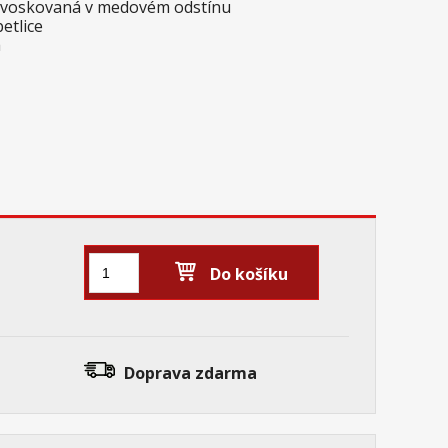
e voskovaná v medovém odstínu
etlice
á
Do košíku
Doprava zdarma