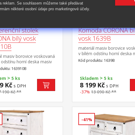
 a reklam. Se souhlasem můžeme také předávat
rmám některé osobní údaje pro marketingové účely.
erenční stolek
Komoda CORONA bí
NA bílý vosk
vosk 1639B
910B
materiál masiv borovice vos
v bílém odstínu horní deska 
ál masiv borovice voskovaná
borovice voskovaná v med
Kód produktu: 1639B
 odstínu horní deska masiv
odstínu 3 malé zásuvky, 3 dví
ce voskovaná v medovém
duktu: 163910B
police, kovové ozdobné
u 1 zásuvka, kovové ozdobné
úchytky rozměr zásuvky (š/h/
>
>
 součást sestavy Corona bílá
dem
5 ks
Skladem
5 ks
31,5 × 12 cm součást sestav
9 Kč
8 199 Kč
s DPH
s DPH
Corona bílá
7 190 Kč **
-37%
13 090 Kč **
-41%