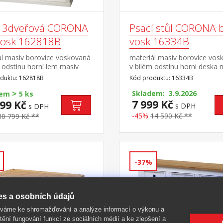
ň 3dveřová CORONA
Psací stůl CORONA b
 vosk 162818B
vosk 16334B
ál masiv borovice voskovaná
materiál masiv borovice vos
 odstínu horní lem masiv
v bílém odstínu horní deska 
ce voskovaná v medovém
borovice voskovaná v med
duktu: 162818B
Kód produktu: 16334B
u prostor dělený v poměru
odstínu 5 malých zásuvek, 1 
>
í část šatní tyč a police, užší
kovové ozdobné úchytky sou
Skladem: 3.9.2026
dem
5 ks
police ve spodní části 1 velká
sestavy Corona bílá
7 999 Kč
99 Kč
s DPH
s DPH
lá zásuvka, kovové ozdobné
-45%
14 590 Kč **
30 799 Kč **
y doporučený nástavec
 16952B součást sestavy
bílá
-37%
es a osobních údajů
íváme ke shromažďování a analýze informací o výkonu a
tění fungování funkcí ze sociálních médií a ke zlepšení a