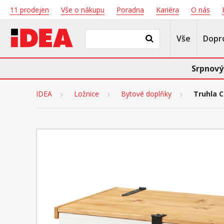
11 prodejen
Vše o nákupu
Poradna
Kariéra
O nás
Vše
Dopr
Srpnový
IDEA
Ložnice
Bytové doplňky
Truhla 