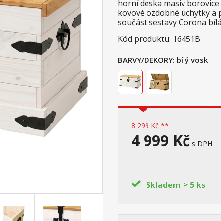
horní deska masiv borovic
kovové ozdobné úchytky a p
součást sestavy Corona bíl
Kód produktu: 16451B
BARVY/DEKORY:
bílý vosk
8 299 Kč **
4 999 Kč
s DPH
>
Skladem
5 ks