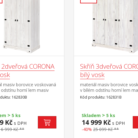
ň 2dveřová CORONA
Skříň 3dveřová CO
vosk
bílý vosk
ál masiv borovice voskovaná
materiál masiv borovice vos
 odstínu horní lem masiv
v bílém odstínu horní lem ma
ce voskovaná v medovém
borovice voskovaná v med
duktu: 162830B
Kód produktu: 162831B
 šatní skříň s šatní tyčí a
odstínu prostor dělený v pom
 na klobouky kovové ozdobné
širší část šatní tyč a police na
 součást sestavy Corona bílá
klobouky, užší část 3 police 
>
>
dem
5 ks
Skladem
5 ks
variabilní kovové ozdobné úc
9 Kč
14 999 Kč
s DPH
s DPH
součást sestavy Corona bílá
16 999 Kč **
-40%
25 099 Kč **