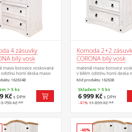
da 4 zásuvky
Komoda 2+2 zásuvk
NA bílý vosk
CORONA bílý vosk
ál masiv borovice voskovaná
materiál masiv borovice vos
 odstínu horní deska masiv
v bílém odstínu horní deska 
ce voskovaná v medovém
borovice voskovaná v med
duktu: 162634B
Kód produktu: 16263B
 4 velké zásuvky, kovové
odstínu 2 malé a 2 velké zás
>
>
é úchytky součást sestavy
kovové ozdobné úchytky sou
dem
5 ks
Skladem
5 ks
bílá
sestavy Corona bílá
9 Kč
6 999 Kč
s DPH
s DPH
13 790 Kč **
-41%
11 899 Kč **
-40%