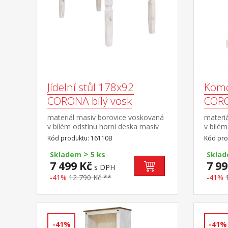
Jídelní stůl 178x92
Komo
CORONA bílý vosk
CORO
materiál masiv borovice voskovaná
materi
v bílém odstínu horní deska masiv
v bílém
borovice voskovaná v medovém
borovi
Kód produktu: 16110B
Kód pro
odstínu součást sestavy Corona bílá
odstínu
>
ozdobn
Skladem
5 ks
Skla
Corona 
7 499 Kč
7 99
s DPH
-41%
12 790 Kč **
-41%
-41%
-41%