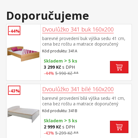
Doporučujeme
Dvoulůžko 341 buk 160x200
-44%
barevné provedení buk výška sedu 41 cm,
cena bez roštu a matrace doporučený
rozměr matrace 160 × 200 cm nebo 2 kusy
Kód produktu: 341A
80 × 200 cm a rošt R2 k dvoulůžku možno
>
dokoupit úložná prostor 147A
Skladem
5 ks
3 299 Kč
s DPH
-44%
5 990 Kč **
Dvoulůžko 341 bílé 160x200
-43%
barevné provedení bílá výška sedu 41 cm,
cena bez roštu a matrace doporučený
rozměr matrace 160 × 200 cm nebo 2 kusy
Kód produktu: 341B
80 × 200 cm a rošt R2 k dvoulůžku možno
>
dokoupit úložný prostor 147A
Skladem
5 ks
2 999 Kč
s DPH
-43%
5 299 Kč **