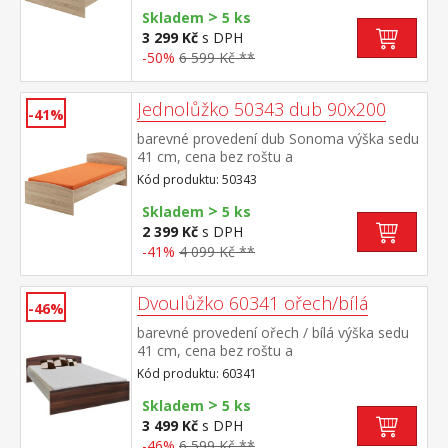
>
R2 noční stolek 50140 není v ceně, k
Skladem
5 ks
dvoulůžku možno dokoupit úložný prostor
3 299 Kč
s DPH
147A
-50%
6 599 Kč **
Jednolůžko 50343 dub 90x200
-41%
barevné provedení dub Sonoma výška sedu
41 cm, cena bez roštu a
matrace doporučený rozměr matrace 90 ×
Kód produktu: 50343
200 cm (M2, M5, M9, M12, M24, M26) a
>
rošt R1 k jednolůžku možno dokoupit
Skladem
5 ks
úložný prostor 147A
2 399 Kč
s DPH
-41%
4 099 Kč **
Dvoulůžko 60341 ořech/bílá
-46%
barevné provedení ořech / bílá výška sedu
41 cm, cena bez roštu a
matrace doporučený rozměr matrace 160 ×
Kód produktu: 60341
200 cm nebo 2 kusy 80 × 200 cm a rošt
>
R2 noční stolek 60140 není v ceně, k
Skladem
5 ks
dvoulůžku možno dokoupit úložný prostor
3 499 Kč
s DPH
147A
-46%
6 599 Kč **