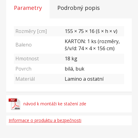
Parametry
Podrobný popis
Rozměry [cm]
155 × 75 × 16 (š × h × v)
KARTON: 1 ks (rozměry,
Baleno
š/v/d: 74 × 4 × 156 cm)
Hmotnost
18
kg
Povrch
bílá, buk
Materiál
Lamino a ostatní
návod k montáži ke stažení zde
Informace o produktu a bezpečnosti