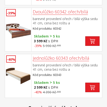
Dvoulůžko 60342 ořech/bílá
-39%
barevné provedení ořech / bílá výška sedu
41 cm, cena bez roštu a
matrace doporučený rozměr matrace 180 ×
Kód produktu: 60342
200 cm nebo 2 kusy 90 × 200 cm a rošt
>
R4 k dvoulůžku možno dokoupit úložný
Skladem
5 ks
prostor 147A
3 599 Kč
s DPH
-39%
5 990 Kč **
Jednolůžko 60343 ořech/bílá
-40%
barevné provedení ořech / bílá výška sedu
41 cm, cena bez roštu a
matrace doporučený rozměr matrace 90 ×
Kód produktu: 60343
200 cm (M2, M5, M9, M12, M24, M26) a
>
rošt R1 k jednolůžku možno dokoupit
Skladem
5 ks
úložný prostor 147A
2 599 Kč
s DPH
-40%
4 390 Kč **