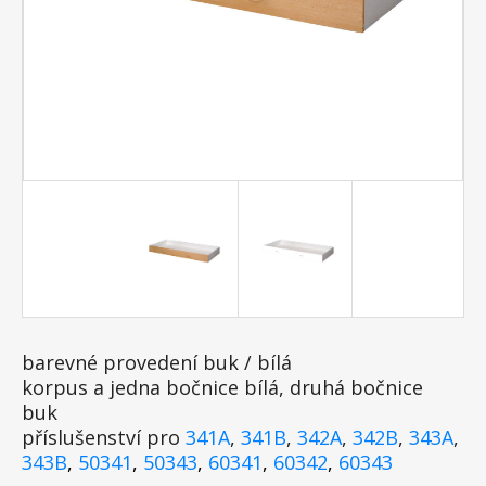
barevné provedení buk / bílá
korpus a jedna bočnice bílá, druhá bočnice
buk
příslušenství pro
341A
,
341B
,
342A
,
342B
,
343A
,
343B
,
50341
,
50343
,
60341
,
60342
,
60343