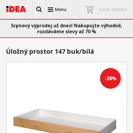
Menu
Košík: prázdný
Srpnový výprodej už dnes! Nakupujte výhodně,
rozdáváme slevy až 70 %
Úložný prostor 147 buk/bílá
-38%