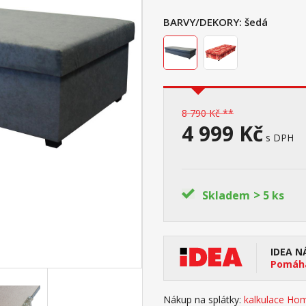
BARVY/DEKORY:
šedá
8 790 Kč **
4 999 Kč
s DPH
>
Skladem
5 ks
IDEA N
Pomáhá
Nákup na splátky:
kalkulace Hom