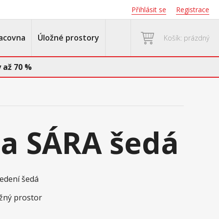
Přihlásit se
Registrace
acovna
Úložné prostory
Košík: prázdný
 až 70 %
a SÁRA šedá
edení šedá
žný prostor