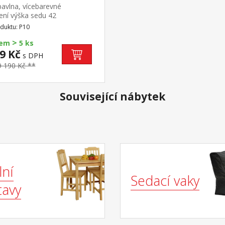
avlna, vícebarevné
ení výška sedu 42
žinová matrace, úložný
duktu: P10
r k válendě možno dokoupit
>
12 nebo bočnici P13
dem
5 ks
9 Kč
s DPH
9 190 Kč **
Související nábytek
lní
Sedací vaky
tavy