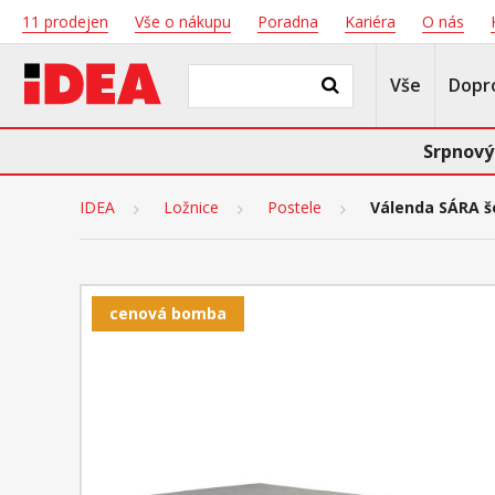
11 prodejen
Vše o nákupu
Poradna
Kariéra
O nás
Vše
Dopr
Srpnový
IDEA
Ložnice
Postele
Válenda SÁRA š
cenová bomba