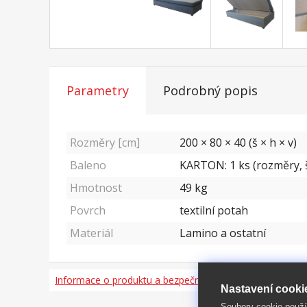
Parametry
Podrobný popis
Rozměry [cm]
200 × 80 × 40 (š × h × v)
Baleno
KARTON: 1 ks (rozměry, š
Hmotnost
49
kg
Povrch
textilní potah
Materiál
Lamino a ostatní
Informace o produktu a bezpečnosti
Nastavení cooki
Soubory cookie použ