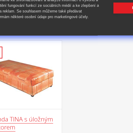
tění fungování funkcí ze sociálních médií a ke zlepšení a
 a reklam. Se souhlasem můžeme také předávat
rmám některé osobní údaje pro marketingové účely.
nda TINA s úložným
torem