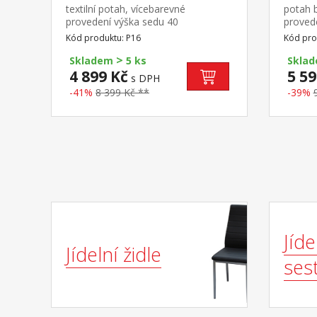
textilní potah, vícebarevné
potah b
provedení výška sedu 40
proved
cm polyuretanová matrace, úložný
cm pru
Kód produktu: P16
Kód pro
prostor
prosto
>
čelo P
Skladem
5 ks
Skla
4 899 Kč
5 59
s DPH
-41%
8 399 Kč **
-39%
Jíde
Jídelní židle
ses