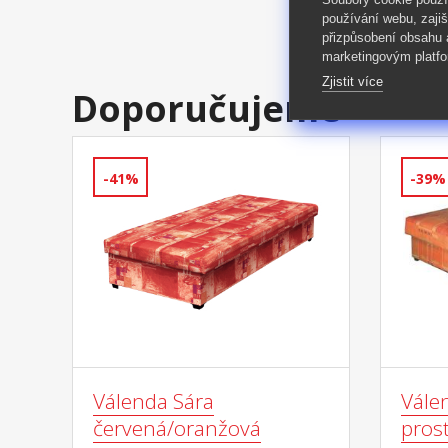
používání webu, zajiš
přizpůsobení obsahu
marketingovým platfo
Zjistit více
Doporučujeme
-41%
-39%
Válenda Sára
Vále
červená/oranžová
pros