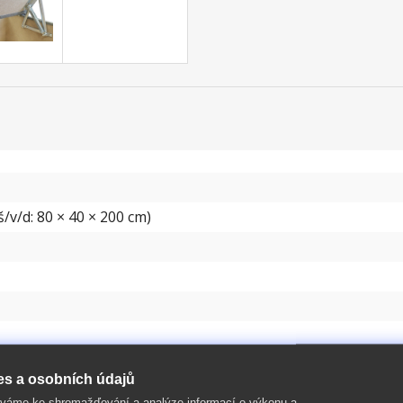
/v/d: 80 × 40 × 200 cm)
es a osobních údajů
íváme ke shromažďování a analýze informací o výkonu a