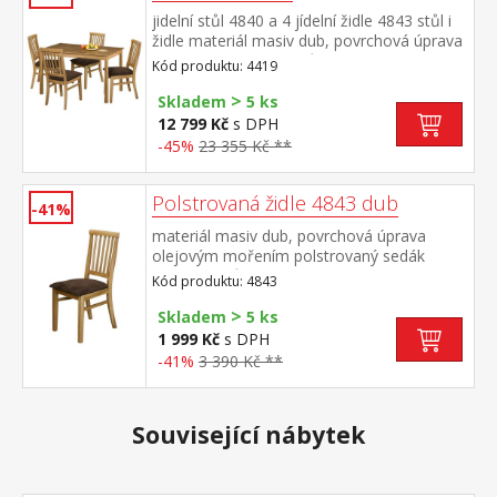
jidelní stůl 4840 a 4 jídelní židle 4843 stůl i
židle materiál masiv dub, povrchová úprava
olejovým mořením stůl možno doplnit
Kód produktu: 4419
jedním nebo dvěma výsuvnými díly 4841,
>
výsuvné díly nejsou v ceně setu sedák židle
Skladem
5 ks
broušená kůže – imitace, barevné
12 799 Kč
s DPH
provedení hnědá, výška sedu 45 cm rozměr
-45%
23 355 Kč **
stolu (š/h/v) 120 × 80 × 75 cm rozměr židle
(š/h/v) 44 × 44 × 93 cm
Polstrovaná židle 4843 dub
-41%
materiál masiv dub, povrchová úprava
olejovým mořením polstrovaný sedák
broušená kůže – imitace, barevné
Kód produktu: 4843
provedení hnědá výška sedu 45 cm, vhodná
>
k jídelnímu stolu 4840
Skladem
5 ks
1 999 Kč
s DPH
-41%
3 390 Kč **
Související nábytek