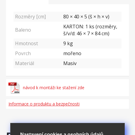
Rozměry [cm]
80 × 40 × 5 (š × h × v)
KARTON: 1 ks (rozměry,
Baleno
š/v/d: 46 × 7 × 84 cm)
Hmotnost
9
kg
Povrch
mořeno
Materiál
Masiv
návod k montáži ke stažení zde
Informace o produktu a bezpečnosti
Nastavení cookies a osobních údajů