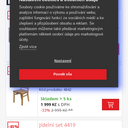
Doporučujeme
Soubory cookie používáme ke shromažďování a
analýze informací o výkonu a používání webu,
Jídelní stůl 4840 dub
-48%
zajištění fungování funkcí ze sociálních médií a ke
materiál masiv dub, povrchová úprava
zlepšení a přizpůsobení obsahu a reklam. Se
olejovým mořením lze doplnit jedním nebo
souhlasem můžeme také předávat marketingovým
dvěma výsuvnými díly 4841 výsuvné díly
Kód produktu: 4840
platformám některé osobní údaje pro marketingové
nejsou v ceně stolu
účely.
>
Skladem
5 ks
Zjistit více
4 999 Kč
s DPH
-48%
9 795 Kč **
Nastavení
Židle 4842 dub
-33%
Povolit vše
materiál masiv dub, povrchová úprava
olejovým mořením výška sedu 45 cm,
vhodná k jídelnímu stolu 4840
Kód produktu: 4842
>
Skladem
5 ks
1 999 Kč
s DPH
-33%
2 995 Kč **
Jídelní set 4419
-45%