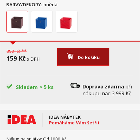
BARVY/DEKORY:
hnědá
390 Kč **
159 Kč
Do košíku
s DPH
>
Doprava zdarma
při
Skladem
5 ks
nákupu nad 3 999 Kč
IDEA NÁBYTEK
Pomáháme Vám šetřit
Nákup na splátky:
Od 1000 Kč