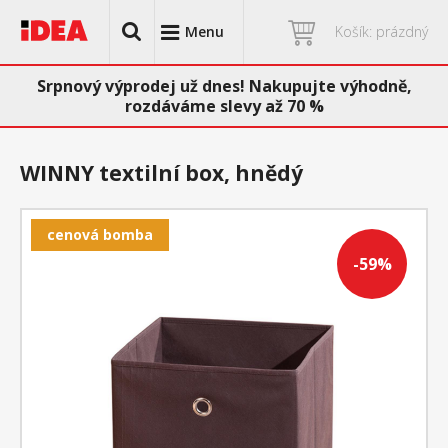
Menu
Košík: prázdný
Srpnový výprodej už dnes! Nakupujte výhodně,
rozdáváme slevy až 70 %
WINNY textilní box, hnědý
cenová bomba
-59%