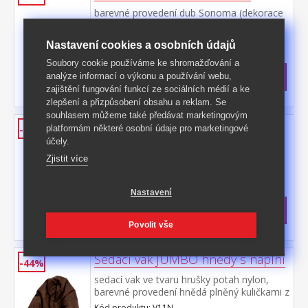
barevné provedení dub Sonoma (dekorace
a skládací úložné boxy nejsou v ceně)
Kód produktu: FN1222
Nastavení cookies a osobních údajů
>
Skladem
5 ks
Soubory cookie používáme ke shromažďování a
1 649 Kč
s DPH
analýze informací o výkonu a používání webu,
zajištění fungování funkcí ze sociálních médií a ke
-46%
3 090 Kč **
zlepšení a přizpůsobení obsahu a reklam. Se
souhlasem můžeme také předávat marketingovým
Knihovna MAX 6 dub
platformám některé osobní údaje pro marketingové
-39%
účely.
barevné provedení dub Sonoma lze umístit
ve vodorovné i svislé poloze (dekorace a
Zjistit více
skládací úložné boxy nejsou v ceně)
Kód produktu: FN1224
Nastavení
>
Skladem
5 ks
2 099 Kč
s DPH
-39%
3 490 Kč **
Povolit vše
Sedací vak JUMBO hnědý s náplní
-44%
sedací vak ve tvaru hrušky potah nylon,
barevné provedení hnědá plněný kuličkami z
polystyrolu, obsah náplně 400 l zipový
Kód produktu: V11N