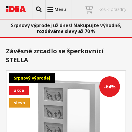
Menu
Košík: prázdný
Srpnový výprodej už dnes! Nakupujte výhodně,
rozdáváme slevy až 70 %
Závěsné zrcadlo se šperkovnicí
STELLA
Srpnový výprodej
-64%
akce
sleva