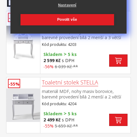
Doporučujeme
Nastavení
Toaletní stolek se zrcadlem
-56%
Povolit vše
STELLA
materiál MDF, nohy masiv borovice,
barevné provedení bílá 2 menší a 3 větší
zásuvky
Kód produktu: 4203
>
Skladem
5 ks
2 599 Kč
s DPH
-56%
6 039 Kč **
Toaletní stolek STELLA
-55%
materiál MDF, nohy masiv borovice,
barevné provedení bílá 2 menší a 2 větší
zásuvky
Kód produktu: 4204
>
Skladem
5 ks
2 499 Kč
s DPH
-55%
5 659 Kč **