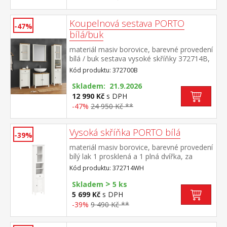
Koupelnová sestava PORTO
-47%
bílá/buk
materiál masiv borovice, barevné provedení
bílá / buk sestava vysoké skříňky 372714B,
závěsné skříňky 372724B, skříňky 372725B,
Kód produktu: 372700B
skříňky pod umývadlo 372729B a zrcadla
372732B rozměr vysoké skříňky (š/h/v) 42 ×
Skladem: 21.9.2026
30 × 190 cm rozměr závěsné skříňky (š/h/v)
12 990 Kč
s DPH
42 × 25 × 70 cm rozměr skříňky (š/h/v) 42 ×
-47%
24 950 Kč **
30 × 80 cm rozměr skříňky pod umývadlo
(š/h/v) 60 × 35 × 67 cm rozměr zrcadla
Vysoká skříňka PORTO bílá
(š/h/v) 67 × 12 × 78 cm
-39%
materiál masiv borovice, barevné provedení
bílý lak 1 prosklená a 1 plná dvířka, za
každými 1 police 2 niky, 1 zásuvka s
Kód produktu: 372714WH
kovovými pojezdy maximální nosnosti
>
uvedeny v návodu k montáži součást
Skladem
5 ks
sestavy PORTO bílá
5 699 Kč
s DPH
-39%
9 490 Kč **