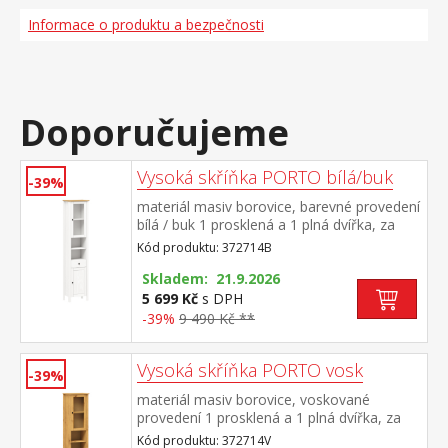
Informace o produktu a bezpečnosti
Doporučujeme
Vysoká skříňka PORTO bílá/buk
-39%
materiál masiv borovice, barevné provedení
bílá / buk 1 prosklená a 1 plná dvířka, za
každými 1 police 2 niky, 1 zásuvka s
Kód produktu: 372714B
kovovými pojezdy maximální nosnosti
uvedeny v návodu k montáži součást
Skladem: 21.9.2026
sestavy PORTO bílá / buk
5 699 Kč
s DPH
-39%
9 490 Kč **
Vysoká skříňka PORTO vosk
-39%
materiál masiv borovice, voskované
provedení 1 prosklená a 1 plná dvířka, za
každými 1 police 2 niky, 1 zásuvka s
Kód produktu: 372714V