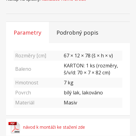
Parametry
Podrobný popis
Rozměry [cm]
67 × 12 × 78 (š × h × v)
KARTON: 1 ks (rozměry,
Baleno
š/v/d: 70 × 7 × 82 cm)
Hmotnost
7
kg
Povrch
bílý lak, lakováno
Materiál
Masiv
návod k montáži ke stažení zde