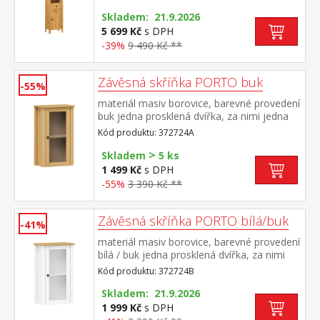
kovovými pojezdy maximální nosnosti
uvedeny v návodu k montáži součást
Skladem: 21.9.2026
sestavy PORTO vosk
5 699 Kč
s DPH
-39%
9 490 Kč **
Závěsná skříňka PORTO buk
-55%
materiál masiv borovice, barevné provedení
buk jedna prosklená dvířka, za nimi jedna
police maximální nosnosti uvedeny v
Kód produktu: 372724A
návodu k montáži součást sestavy PORTO
>
buk
Skladem
5 ks
1 499 Kč
s DPH
-55%
3 390 Kč **
Závěsná skříňka PORTO bílá/buk
-41%
materiál masiv borovice, barevné provedení
bílá / buk jedna prosklená dvířka, za nimi
jedna police maximální nosnosti uvedeny v
Kód produktu: 372724B
návodu k montáži součást sestavy PORTO
bílá / buk
Skladem: 21.9.2026
1 999 Kč
s DPH