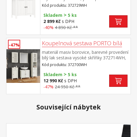
nosnosti uvedeny v návodu k
Kód produktu: 372729WH
montáži součást sestavy PORTO bílá
>
Skladem
5 ks
2 899 Kč
s DPH
-40%
4 890 Kč **
Koupelnová sestava PORTO bílá
-47%
materiál masiv borovice, barevné provedení
bílý lak sestava vysoké skříňky 372714WH,
závěsné skříňky 372724WH, skříňky
Kód produktu: 372700WH
372725WH, skříňky pod umývadlo
>
372729WH a zrcadla 372732WH rozměr
Skladem
5 ks
vysoké skříňky (š/h/v) 42 × 30 × 190
12 990 Kč
s DPH
cm rozměr závěsné skříňky (š/h/v) 42 × 25
-47%
24 950 Kč **
× 70 cm rozměr skříňky (š/h/v) 42 × 30 × 80
cm rozměr skříňky pod umývadlo (š/h/v) 60
× 35 × 67 cm rozměr zrcadla (š/h/v) 67 × 12
Související nábytek
× 78 cm