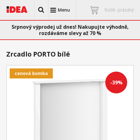
Menu
Košík: prázdný
Srpnový výprodej už dnes! Nakupujte výhodně,
rozdáváme slevy až 70 %
Zrcadlo PORTO bílé
cenová bomba
-39%