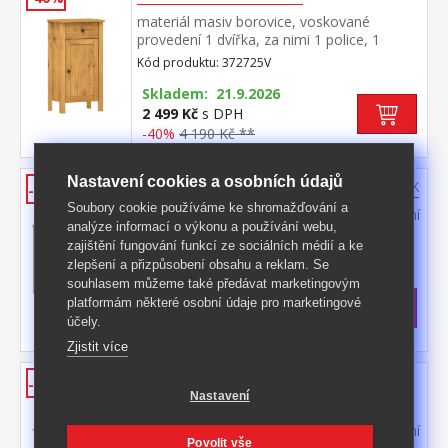
materiál masiv borovice, voskované
provedení 1 dvířka, za nimi 1 police, 1
zásuvka s kovovými pojezdy maximální
Kód produktu: 372725V
nosnosti uvedeny v návodu k
montáži součást sestavy PORTO vosk
Skladem: 21.9.2026
2 499 Kč
s DPH
-40%
4 190 Kč **
Nastavení cookies a osobních údajů
Skříňka pod umyvadlo PORTO buk
-42%
Soubory cookie používáme ke shromažďování a
materiál masiv borovice, barevné provedení
analýze informací o výkonu a používání webu,
buk dvoje dvířka, jedna police maximální
zajištění fungování funkcí ze sociálních médií a ke
nosnosti uvedeny v návodu k
Kód produktu: 372729A
zlepšení a přizpůsobení obsahu a reklam. Se
montáži součást sestavy PORTO buk
souhlasem můžeme také předávat marketingovým
>
Skladem
5 ks
platformám některé osobní údaje pro marketingové
2 799 Kč
s DPH
účely.
-42%
4 890 Kč **
Zjistit více
Skříňka pod umyvadlo PORTO
-40%
bílá/buk
Nastavení
materiál masiv borovice, barevné provedení
Povolit vše