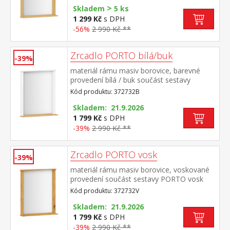
>
Skladem
5 ks
1 299 Kč
s DPH
-56%
2 990 Kč **
Zrcadlo PORTO bílá/buk
-39%
materiál rámu masiv borovice, barevné
provedení bílá / buk součást sestavy
PORTO bílá / buk
Kód produktu: 372732B
Skladem: 21.9.2026
1 799 Kč
s DPH
-39%
2 990 Kč **
Zrcadlo PORTO vosk
-39%
materiál rámu masiv borovice, voskované
provedení součást sestavy PORTO vosk
Kód produktu: 372732V
Skladem: 21.9.2026
1 799 Kč
s DPH
-39%
2 990 Kč **