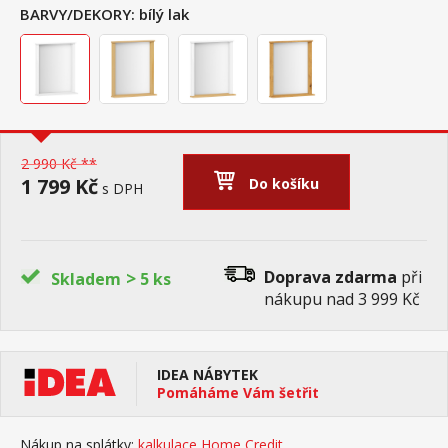
BARVY/DEKORY:
bílý lak
2 990 Kč **
1 799 Kč
Do košíku
s DPH
>
Doprava zdarma
při
Skladem
5 ks
nákupu nad 3 999 Kč
IDEA NÁBYTEK
Pomáháme Vám šetřit
Nákup na splátky:
kalkulace Home Credit