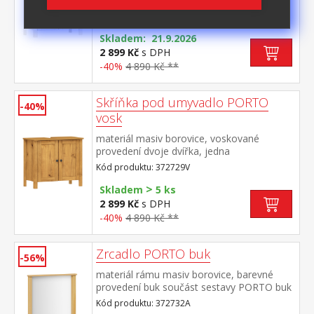
bílá / buk dvoje dvířka, jedna
police maximální nosnosti uvedeny v
Kód produktu: 372729B
návodu k montáži součást sestavy PORTO
bílá / buk
Skladem: 21.9.2026
2 899 Kč
s DPH
-40%
4 890 Kč **
Skříňka pod umyvadlo PORTO
-40%
vosk
materiál masiv borovice, voskované
provedení dvoje dvířka, jedna
police maximální nosnosti uvedeny v
Kód produktu: 372729V
návodu k montáži součást sestavy PORTO
>
vosk
Skladem
5 ks
2 899 Kč
s DPH
-40%
4 890 Kč **
Zrcadlo PORTO buk
-56%
materiál rámu masiv borovice, barevné
provedení buk součást sestavy PORTO buk
Kód produktu: 372732A