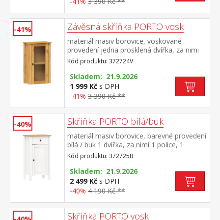
-41%
3 390 Kč **
Závěsná skříňka PORTO vosk
-41%
materiál masiv borovice, voskované
provedení jedna prosklená dvířka, za nimi
jedna police maximální nosnosti uvedeny v
Kód produktu: 372724V
návodu k montáži součást sestavy PORTO
vosk
Skladem: 21.9.2026
1 999 Kč
s DPH
-41%
3 390 Kč **
Skříňka PORTO bílá/buk
-40%
materiál masiv borovice, barevné provedení
bílá / buk 1 dvířka, za nimi 1 police, 1
zásuvka s kovovými pojezdy maximální
Kód produktu: 372725B
nosnosti uvedeny v návodu k
montáži součást sestavy PORTO bílá / buk
Skladem: 21.9.2026
2 499 Kč
s DPH
-40%
4 190 Kč **
Skříňka PORTO vosk
-40%