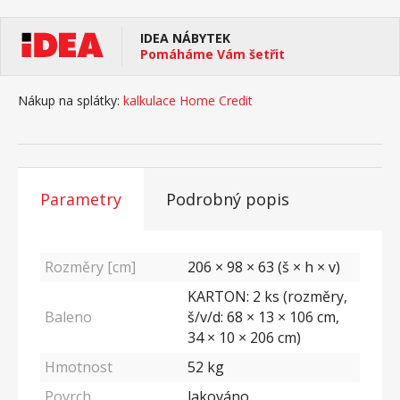
IDEA NÁBYTEK
Pomáháme Vám šetřit
Nákup na splátky:
kalkulace Home Credit
Parametry
Podrobný popis
Rozměry [cm]
206 × 98 × 63 (š × h × v)
KARTON: 2 ks (rozměry,
Baleno
š/v/d: 68 × 13 × 106 cm,
34 × 10 × 206 cm)
Hmotnost
52
kg
Povrch
lakováno