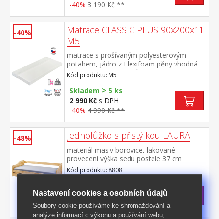
-40%
3 190 Kč **
Matrace CLASSIC PLUS 90x200x11
-40%
M5
matrace s prošívaným polyesterovým
potahem, jádro z Flexifoam pěny vhodná
pro všechny typy roštů potah snímatelný a
Kód produktu: M5
pratelný do 40 °C doporučená nosnost do
>
110 kg
Skladem
5 ks
2 990 Kč
s DPH
-40%
4 990 Kč **
Jednolůžko s přistýlkou LAURA
-48%
materiál masiv borovice, lakované
provedení výška sedu postele 37 cm
dřevěné laťkové rošty jsou v ceně, matrace
Kód produktu: 8808
nejsou v ceně výsuv možno využít jako
>
úložný prostor nebo jako přistýlku
Skladem
5 ks
Nastavení cookies a osobních údajů
doporučená výška matrace pro přistýlku 10
3 999 Kč
s DPH
cm doporučený rozměr matrací 90 × 200
-48%
7 699 Kč **
Soubory cookie používáme ke shromažďování a
cm
analýze informací o výkonu a používání webu,