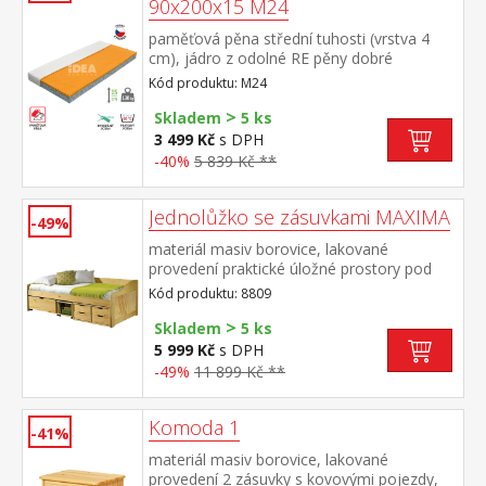
90x200x15 M24
paměťová pěna střední tuhosti (vrstva 4
cm), jádro z odolné RE pěny dobré
ortopedické vlastností a dlouhá životnost
Kód produktu: M24
matrace vhodná pro všechny typy roštů
>
potah prodyšný, vyrobený ze dvou částí,
Skladem
5 ks
snímatelný a pratelný do 60 °C doporučená
3 499 Kč
s DPH
nosnost do 130 kg
-40%
5 839 Kč **
Jednolůžko se zásuvkami MAXIMA
-49%
materiál masiv borovice, lakované
provedení praktické úložné prostory pod
postelí (zásuvky a otevřená police) v
Kód produktu: 8809
ceně výška sedu 50 cm, cena včetně roštu
>
(dřevěný laťkový), matrace není v
Skladem
5 ks
ceně doporučený rozměr matrace 90 × 200
5 999 Kč
s DPH
cm (M2, M5, M9, M12, M24, M26) jako
-49%
11 899 Kč **
vhodný doplněk doporučujeme čalouněný
válec M10 hloubka široké zásuvky 65,5 cm,
hloubka malých zásuvek 39 cm, hloubka
Komoda 1
-41%
otevřené police 44,5 cm
materiál masiv borovice, lakované
provedení 2 zásuvky s kovovými pojezdy,