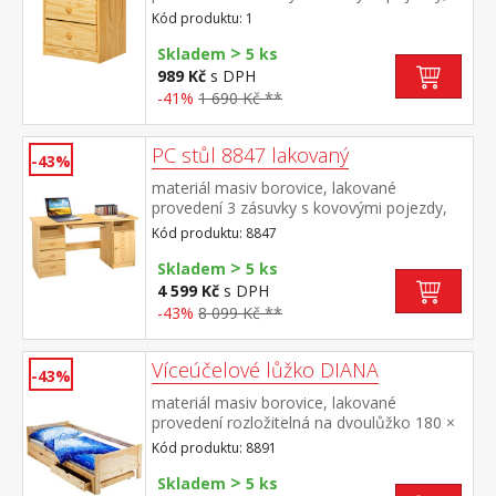
hloubka zásuvky 27,5 cm
Kód produktu: 1
>
Skladem
5 ks
989 Kč
s DPH
-41%
1 690 Kč **
PC stůl 8847 lakovaný
-43%
materiál masiv borovice, lakované
provedení 3 zásuvky s kovovými pojezdy,
skříňka s dvířky rozměr zásuvky (š/h/v) 27,9
Kód produktu: 8847
× 30,7 × 10,6 cm výsuv není součástí
>
dodávky ke stolu je možno dokoupit
Skladem
5 ks
výsuvnou desku na klávesnici 8840
4 599 Kč
s DPH
-43%
8 099 Kč **
Víceúčelové lůžko DIANA
-43%
materiál masiv borovice, lakované
provedení rozložitelná na dvoulůžko 180 ×
200 cm, výška sedu 38 cm cena včetně
Kód produktu: 8891
roštů ale bez matrací doporučený rozměr
>
matrací 90 × 200 cm (M2, M5, M9, M12,
Skladem
5 ks