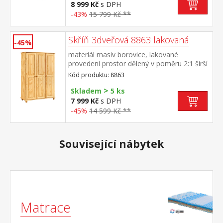
M24, M26)
8 999 Kč
s DPH
-43%
15 799 Kč **
Skříň 3dveřová 8863 lakovaná
-45%
materiál masiv borovice, lakované
provedení prostor dělený v poměru 2:1 širší
část šatní tyč a police, užší část 3 variabilní
Kód produktu: 8863
police doporučený nástavec 8864
>
Skladem
5 ks
7 999 Kč
s DPH
-45%
14 599 Kč **
Související nábytek
Matrace