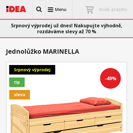
Menu
Košík: prázdný
Srpnový výprodej už dnes! Nakupujte výhodně,
rozdáváme slevy až 70 %
Jednolůžko MARINELLA
Srpnový výprodej
-49%
tip
sleva