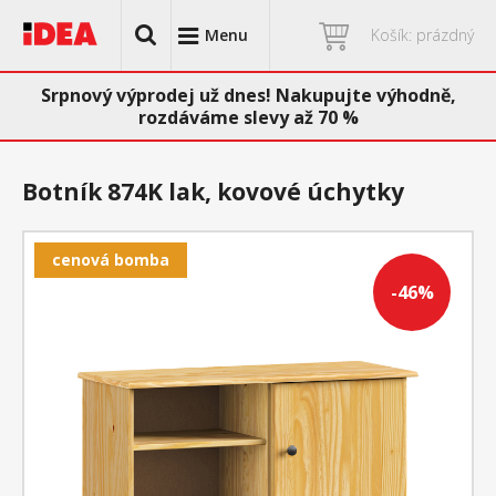
Menu
Košík: prázdný
Srpnový výprodej už dnes! Nakupujte výhodně,
rozdáváme slevy až 70 %
Botník 874K lak, kovové úchytky
cenová bomba
-46%