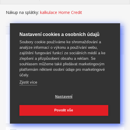
Nákup na splátky:
kalkulace Home Credit
Nastavení cookies a osobních údajů
Soubory cookie používáme ke shromažďování a
Parametry
Podrobný popis
analýze informací o výkonu a používání webu,
zajištění fungování funkcí ze sociálních médií a ke
zlepšení a přizpůsobení obsahu a reklam. Se
souhlasem můžeme také předávat marketingovým
Rozměry [cm]
91 × 38 × 48 (š × h × v)
platformám některé osobní údaje pro marketingové
účely.
KARTON: 1 ks (rozměry,
Baleno
š/v/d: 43 × 10 × 94 cm)
Zjistit více
Hmotnost
13
kg
Nastavení
Povrch
lakováno
Materiál
Povolit vše
Masiv