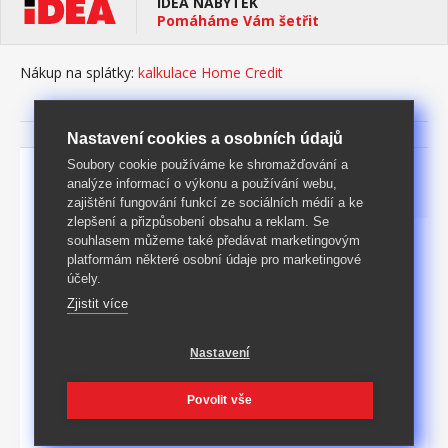
IDEA NÁBYTEK
Pomáháme Vám šetřit
Nákup na splátky:
kalkulace Home Credit
Nastavení cookies a osobních údajů
Soubory cookie používáme ke shromažďování a
Parametry
Podrobný popis
analýze informací o výkonu a používání webu,
zajištění fungování funkcí ze sociálních médií a ke
zlepšení a přizpůsobení obsahu a reklam. Se
souhlasem můžeme také předávat marketingovým
Rozměry [cm]
91 × 43 × 107 (š × h × v)
platformám některé osobní údaje pro marketingové
účely.
KARTON: 1 ks (rozměry,
Baleno
Zjistit více
š/v/d: 47 × 16 × 108 cm)
Hmotnost
34
kg
Nastavení
Povrch
lakováno
Povolit vše
Materiál
Masiv