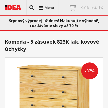
Menu
Košík: prázdný
Srpnový výprodej už dnes! Nakupujte výhodně,
rozdáváme slevy až 70 %
Komoda - 5 zásuvek 823K lak, kovové
úchytky
-37%