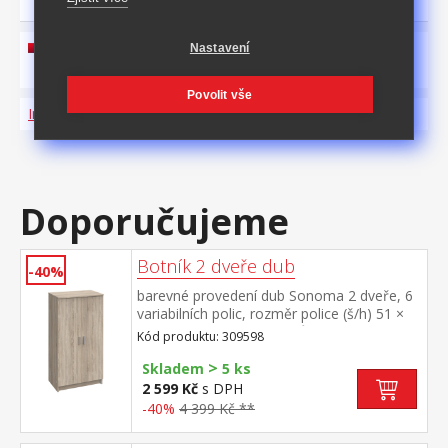
Nastavení
návod k montáži ke stažení zde
Povolit vše
Informace o produktu a bezpečnosti
Doporučujeme
Botník 2 dveře dub
-40%
barevné provedení dub Sonoma 2 dveře, 6
variabilních polic, rozměr police (š/h) 51 ×
29 cm kapacita až 21 párů bot
Kód produktu: 309598
>
Skladem
5 ks
2 599 Kč
s DPH
-40%
4 399 Kč **