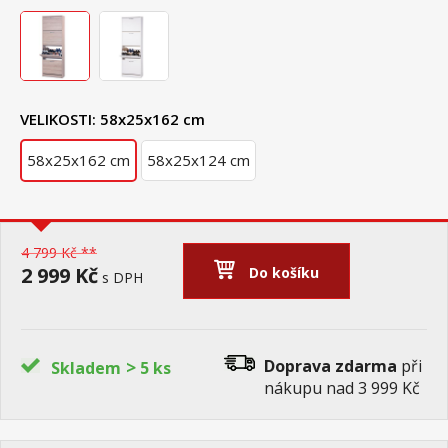
VELIKOSTI:
58x25x162 cm
58x25x162 cm
58x25x124 cm
4 799 Kč **
2 999 Kč
Do košíku
s DPH
>
Doprava zdarma
při
Skladem
5 ks
nákupu nad 3 999 Kč