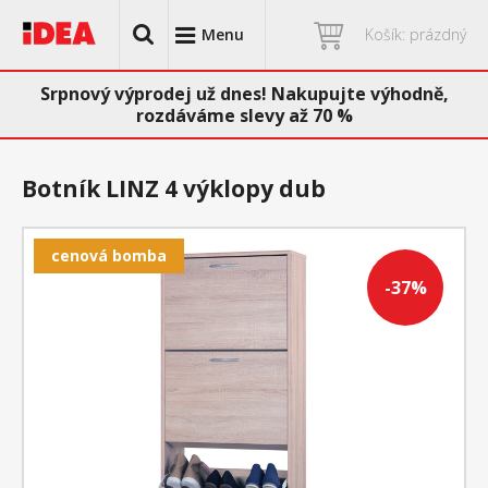
Menu
Košík: prázdný
Srpnový výprodej už dnes! Nakupujte výhodně,
rozdáváme slevy až 70 %
Botník LINZ 4 výklopy dub
cenová bomba
-37%