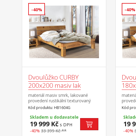
do 120 kg na každé polovině
postele
-40%
-40%
Dvoulůžko CURBY
Dvou
200x200 masiv lak
180x
materiál masiv smrk, lakované
materi
provedení rustikální texturovaný
provede
povrch dělené čelo postele, cena
povrch 
Kód produktu: HB1604G
Kód pro
bez roštu a matrace, výška čela 43
bez roš
cm minimální doporučená výška
Skladem u dodavatele
cm min
Sklad
matrace 15 cm
19 999 Kč
matrac
19 9
s DPH
matrac
-40%
33 399 Kč **
-40%
90 × 2