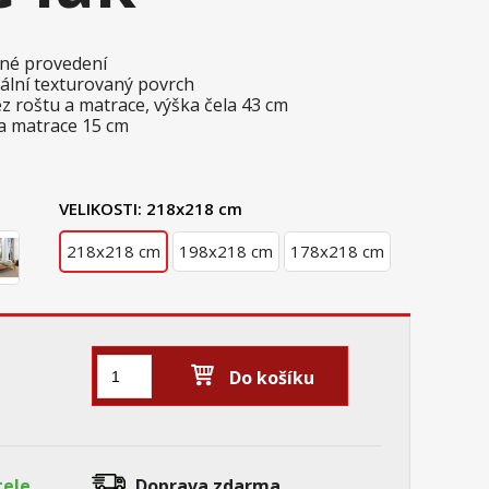
ané provedení
kální texturovaný povrch
ez roštu a matrace, výška čela 43 cm
a matrace 15 cm
VELIKOSTI:
218x218 cm
218x218 cm
198x218 cm
178x218 cm
Do košíku
tele
Doprava zdarma