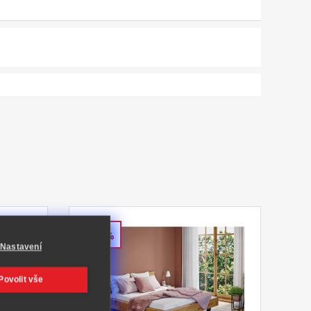
-40%
Nastavení
Povolit vše