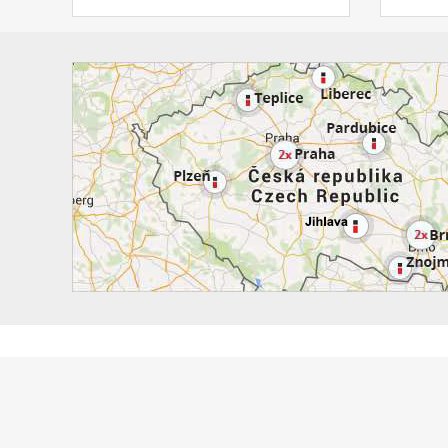
nosnos
polovin
Ochrana osobních údajů
Obchodní podmínky
Podle zákona o evidenci tržeb je prodávající povinen vystavit kupu
Tyto stránky používají cookies. Setrváním na stránce souhlasíte s j