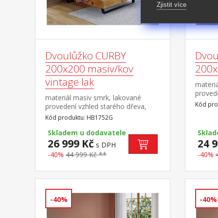
Zjistit více
Dvoulůžko CURBY
Dvou
200x200 masiv/kov
200x
vintage lak
materi
provede
materiál masiv smrk, lakované
povrch
Kód pro
provedení vzhled starého dřeva,
čelo po
rustikální texturovaný povrch černé
Kód produktu: HB1752G
matrace
kovové nohy, dělené čelo
cm min
postele cena bez roštu a matrace,
Skladem u dodavatele
Sklad
matrac
výška čela 43 cm minimální
26 999 Kč
24 9
s DPH
doporučená výška matrace 15 cm
-40%
44 999 Kč **
-40%
-40%
-40%