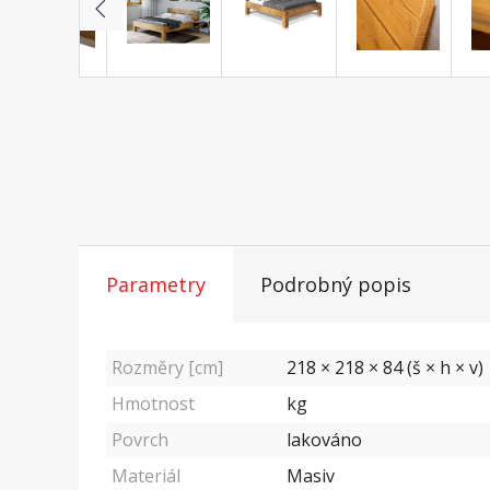
Parametry
Podrobný popis
Rozměry [cm]
218 × 218 × 84 (š × h × v)
Hmotnost
kg
Povrch
lakováno
Materiál
Masiv