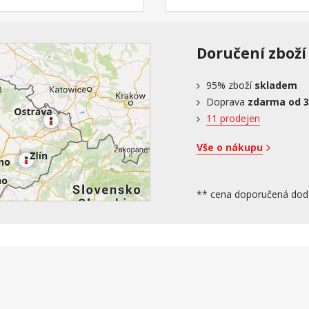
t do 120 kg na každé
nosnost do 120 kg na každé
ě postele
polovině postele
Doručení zboží
95%
zboží
skladem
Doprava
zdarma od 3
11 prodejen
Vše o nákupu
** cena doporučená dod
jícímu účtenku.
ejich používáním.
Více informací