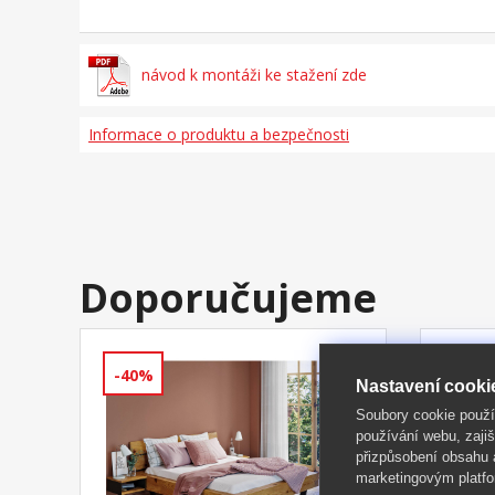
návod k montáži ke stažení zde
Informace o produktu a bezpečnosti
Doporučujeme
-40%
-40%
Nastavení cooki
Soubory cookie použ
používání webu, zajiš
přizpůsobení obsahu
marketingovým platfo