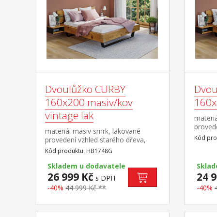
Dvoulůžko CURBY
Dvou
160x200 masiv/kov
160x
vintage lak
materi
provede
materiál masiv smrk, lakované
povrch
Kód pro
provedení vzhled starého dřeva,
čelo po
rustikální texturovaný povrch černé
Kód produktu: HB1748G
matrace
kovové nohy, dělené čelo
cm min
postele cena bez roštu a matrace,
Skladem u dodavatele
Sklad
matrac
výška čela 43 cm minimální
26 999 Kč
24 9
s DPH
matrac
doporučená výška matrace 15
-40%
44 999 Kč **
80 × 2
-40%
cm doporučený rozměr matrace
nosnos
160 × 200 cm nebo 2 kusy 80 × 200
polovin
cm a rošt R2 doporučená nosnost