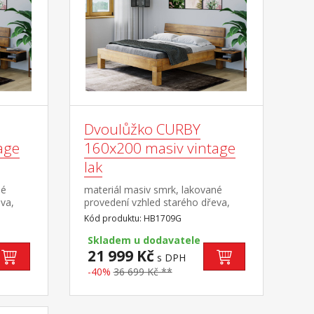
Dvoulůžko CURBY
age
160x200 masiv vintage
lak
né
materiál masiv smrk, lakované
va,
provedení vzhled starého dřeva,
 dělené
rustikální texturovaný povrch dělené
Kód produktu: HB1709G
 a
čelo postele, cena bez roštu a
matrace, výška čela 43
Skladem u dodavatele
ška
cm minimální doporučená výška
21 999 Kč
s DPH
rozměr
matrace 15 cm doporučený rozměr
-40%
36 699 Kč **
2 kusy
matrace 160 × 200 cm nebo 2 kusy
ručená
80 × 200 cm a rošt R2 doporučená
nosnost do 120 kg na každé