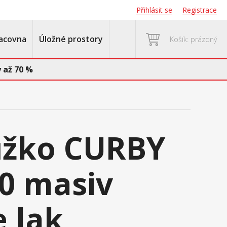
Přihlásit se
Registrace
acovna
Úložné prostory
Košík: prázdný
 až 70 %
ůžko CURBY
0 masiv
e lak