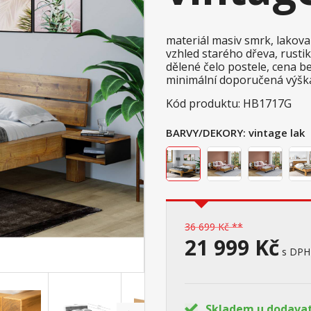
materiál masiv smrk, lakov
vzhled starého dřeva, rusti
dělené čelo postele, cena b
minimální doporučená výšk
Kód produktu: HB1717G
BARVY/DEKORY:
vintage lak
36 699 Kč **
21 999 Kč
s DPH
Skladem u dodava