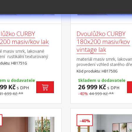
lůžko CURBY
Dvoulůžko CURBY
200 masiv/kov lak
180x200 masiv/kov
vintage lak
ál masiv smrk, lakované
ní rustikální texturovaný
materiál masiv smrk, lakova
 černé kovové nohy, dělené
duktu: HB1751G
provedení vzhled starého dře
stele cena bez roštu a
rustikální texturovaný povrc
Kód produktu: HB1750G
, výška čela 43
kovové nohy, dělené čelo
imální doporučená výška
em u dodavatele
postele cena bez roštu a ma
Skladem u dodavatele
e 15 cm
99 Kč
výška čela 43 cm minimální
26 999 Kč
s DPH
s DPH
doporučená výška matrace 
41 699 Kč **
-40%
44 999 Kč **
cm doporučený rozměr matr
180 × 200 cm nebo 2 kusy 9
cm a rošt R4 doporučená no
do 120 kg na každé polovině
postele
-40%