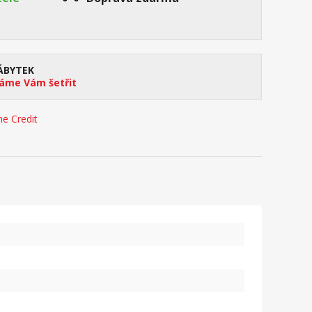
ÁBYTEK
me Vám šetřit
e Credit