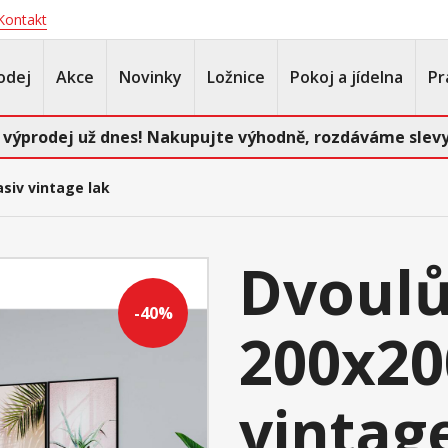
Kontakt
odej
Akce
Novinky
Ložnice
Pokoj a jídelna
Pr
 výprodej už dnes! Nakupujte výhodně, rozdáváme slevy
siv vintage lak
Dvoul
-40%
200x20
vintag