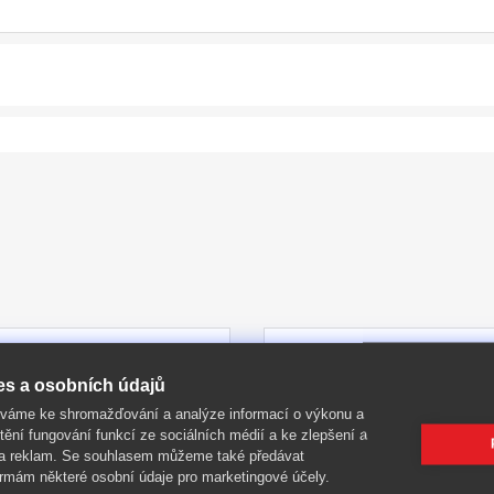
-40%
es a osobních údajů
íváme ke shromažďování a analýze informací o výkonu a
tění fungování funkcí ze sociálních médií a ke zlepšení a
 a reklam. Se souhlasem můžeme také předávat
rmám některé osobní údaje pro marketingové účely.