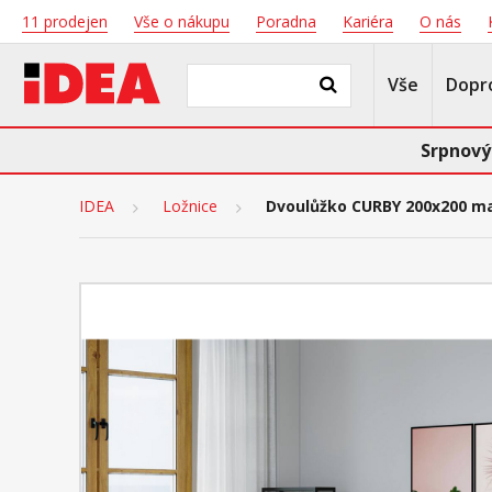
11 prodejen
Vše o nákupu
Poradna
Kariéra
O nás
Vše
Dopr
Srpnový
IDEA
Ložnice
Dvoulůžko CURBY 200x200 ma