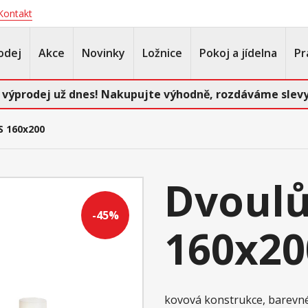
Kontakt
odej
Akce
Novinky
Ložnice
Pokoj a jídelna
Pr
 výprodej už dnes! Nakupujte výhodně, rozdáváme slevy
S 160x200
Dvoulů
-45%
160x20
kovová konstrukce, barevn