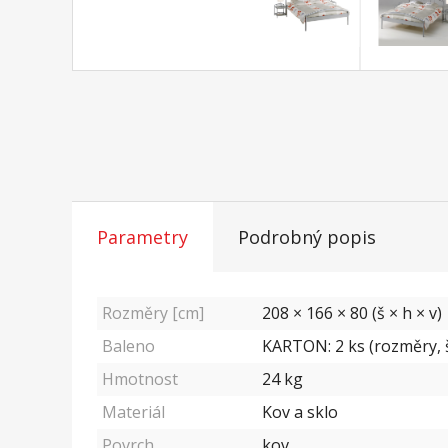
Parametry
Podrobný popis
Rozměry [cm]
208 × 166 × 80 (š × h × v)
Baleno
KARTON: 2 ks (rozměry, š/
Hmotnost
24
kg
Materiál
Kov a sklo
Povrch
kov