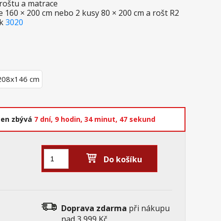
 roštu a matrace
160 × 200 cm nebo 2 kusy 80 × 200 cm a rošt R2
ek
3020
208x146 cm
cen zbývá
7 dní,
9 hodin,
34 minut,
46 sekund
Do košíku
Doprava zdarma
při nákupu
nad 3 999 Kč