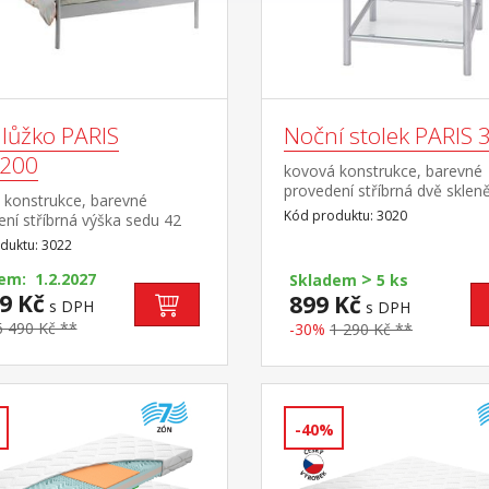
lůžko PARIS
Noční stolek PARIS 
200
kovová konstrukce, barevné
provedení stříbrná dvě sklen
 konstrukce, barevné
police vhodný doplněk k pos
Kód produktu: 3020
ní stříbrná výška sedu 42
PARIS (3021, 3022 a 3023)
na bez roštu a matrace
duktu: 3022
čený rozměr matrace 140 ×
>
 (M6), rošt R3 vhodný
em: 1.2.2027
Skladem
5 ks
 noční stolek 3020
9 Kč
899 Kč
s DPH
s DPH
6 490 Kč **
-30%
1 290 Kč **
-40%