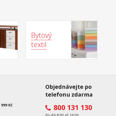
Bytový
textil
Objednávejte po
telefonu zdarma
 999 Kč
800 131 130
Po-Pá 8:00 až 16:00