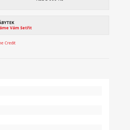
ÁBYTEK
me Vám šetřit
e Credit