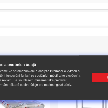
es a osobních údajů
íváme ke shromažďování a analýze informací o výkonu a
tění fungování funkcí ze sociálních médií a ke zlepšení a
 a reklam. Se souhlasem můžeme také předávat
-30%
rmám některé osobní údaje pro marketingové účely.