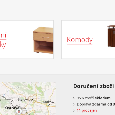
čená nosnost do 120 kg
ní
Komody
ky
Doručení zboží
95%
zboží
skladem
Doprava
zdarma od 3
11 prodejen