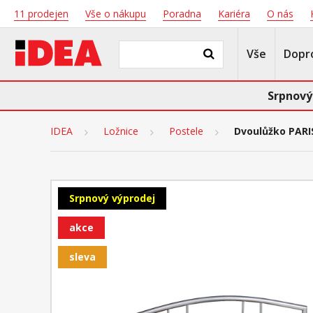
11 prodejen
Vše o nákupu
Poradna
Kariéra
O nás
Vše
Dopr
Srpnový
IDEA
Ložnice
Postele
Dvoulůžko PARI
Srpnový výprodej
akce
sleva