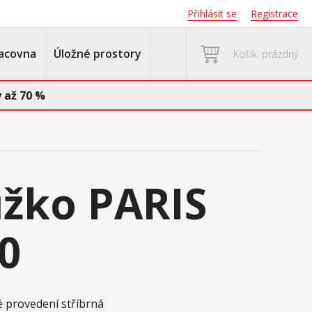
Přihlásit se
Registrace
acovna
Úložné prostory
Košík: prázdný
 až 70 %
žko PARIS
0
é provedení stříbrná