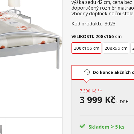
výška sedu 42 cm, cena bez
doporučený rozměr matrace 
vhodný doplněk noční stol
Kód produktu: 3023
VELIKOSTI:
208x166 cm
208x166 cm
208x96 cm
Do konce akčních 
7 390 Kč **
3 999 Kč
s DPH
>
Skladem
5 ks