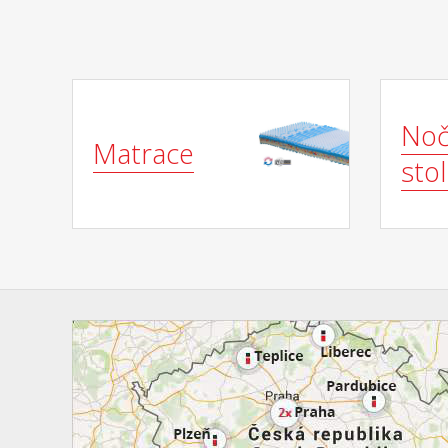
doporu
Noč
Matrace
stol