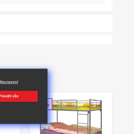
Nastavení
Povolit vše
-57%