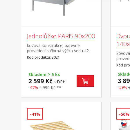
Jednolůžko PARIS 90x200
Dvou
140x
kovová konstrukce, barevné
provedení stříbrná výška sedu 42
kovová
cm, cena bez roštu a matrace
Kód produktu: 3021
provede
doporučený rozměr matrace 90 ×
cm, ce
Kód pro
200 cm (M2, M5, M9, M12, M24,
doporu
M26, M41), rošt R1 vhodný doplněk
>
200 cm
Sklad
Skladem
5 ks
noční stolek 3020
doplněk
3 89
2 599 Kč
s DPH
-39%
-47%
4 990 Kč **
-41%
-50%