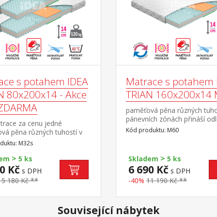
ace s potahem IDEA
Matrace s potahem 
N 80x200x14 - Akce
TRIAN 160x200x14
 ZDARMA
paměťová pěna různých tuho
pánevních zónách přináší od
trace za cenu jedné
kloubům a celému pohybov
Kód produktu: M60
vá pěna různých tuhostí v
aparátu 7zónová anatomick
ích zónách pro odlehčení
duktu: M32s
masážní profilace – velice j
m a celému pohybovému
masáž v průběhu spánku mat
>
>
u 7zónová anatomická
dem
5 ks
Skladem
5 ks
Visco systémem rozdílné tuh
 profilace přináší velmi
0 Kč
6 690 Kč
s DPH
s DPH
stran vhodná pro všechny ty
 masáž v průběhu spánku
roštů potah snímatelný a pra
15 180 Kč **
-40%
11 190 Kč **
e s Visco pěnou a systémem
do 40 °Cdoporučená nosnos
é tuhosti stran vhodná pro
do120 kg
y typy roštů potah
Související nábytek
lný a pratelný do 40 °C