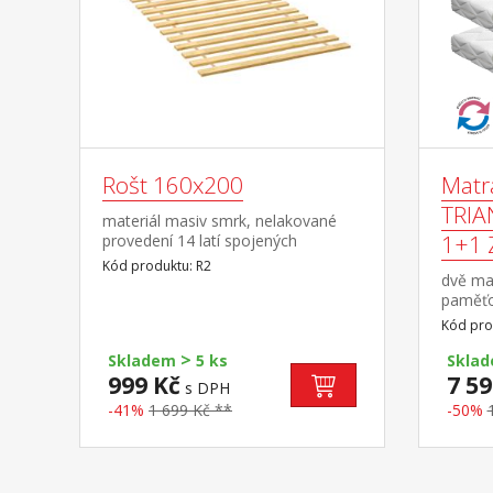
Rošt 160x200
Matr
TRIA
materiál masiv smrk, nelakované
1+1
provedení 14 latí spojených
textilním tkalounem
Kód produktu: R2
dvě ma
paměťo
pánevn
Kód pro
kloubů
>
aparát
Skladem
5 ks
Skla
masážní
999 Kč
7 59
s DPH
jemnou
-41%
1 699 Kč **
-50%
matrac
rozdíln
všechn
snímate