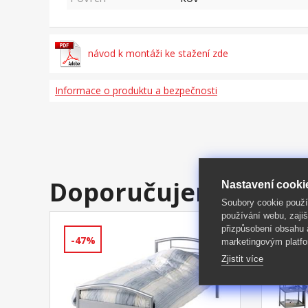
návod k montáži ke stažení zde
Informace o produktu a bezpečnosti
Doporučujeme
Nastavení cooki
Soubory cookie použ
používání webu, zajiš
přizpůsobení obsahu
-47%
-39%
marketingovým platfo
Zjistit více