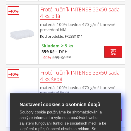
Froté ručník INTENSE 33x50 sada
-40%
4 ks bílá
materiál 100% bavlna 470 g/m² barevné
provedení bílá
Kód produktu: FR2331011
>
Skladem
5 ks
359 Kč
s DPH
-40%
599 Kč **
Froté ručník INTENSE 33x50 sada
-40%
4 ks šedá
materiál 100% bavlna 470 g/m² barevné
provedení šedá
Kód produktu: FR2331083
Nastavení cookies a osobních údajů
>
Skladem
5 ks
Soubory cookie používáme ke shromažďování a
359 Kč
s DPH
analýze informací o výkonu a používání webu,
-40%
599 Kč **
zajištění fungování funkcí ze sociálních médií a ke
zlepšení a přizpůsobení obsahu a reklam. Se