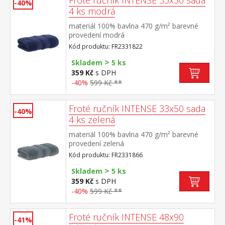
Froté ručník INTENSE 33x50 sada
-40%
4 ks modrá
materiál 100% bavlna 470 g/m² barevné
provedení modrá
Kód produktu: FR2331822
>
Skladem
5 ks
359 Kč
s DPH
-40%
599 Kč **
Froté ručník INTENSE 33x50 sada
-40%
4 ks zelená
materiál 100% bavlna 470 g/m² barevné
provedení zelená
Kód produktu: FR2331866
>
Skladem
5 ks
359 Kč
s DPH
-40%
599 Kč **
Froté ručník INTENSE 48x90
-41%