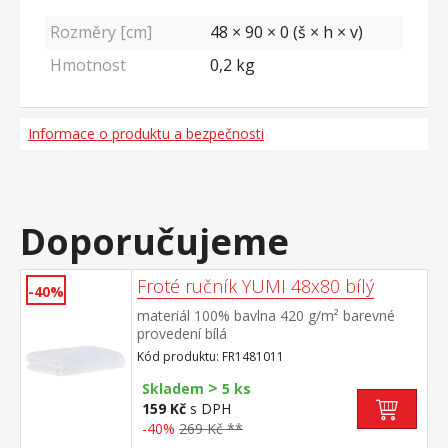
Rozměry [cm]
48 × 90 × 0 (š × h × v)
Hmotnost
0,2
kg
Informace o produktu a bezpečnosti
Doporučujeme
Froté ručník YUMI 48x80 bílý
-40%
materiál 100% bavlna 420 g/m² barevné
provedení bílá
Kód produktu: FR1481011
>
Skladem
5 ks
159 Kč
s DPH
-40%
269 Kč **