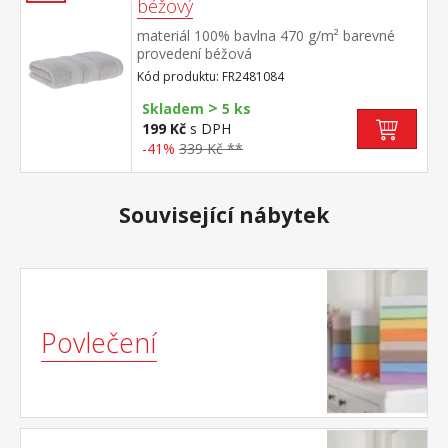
béžový
materiál 100% bavlna 470 g/m² barevné
provedení béžová
Kód produktu: FR2481084
>
Skladem
5 ks
199 Kč
s DPH
-41%
339 Kč **
Související nábytek
Povlečení