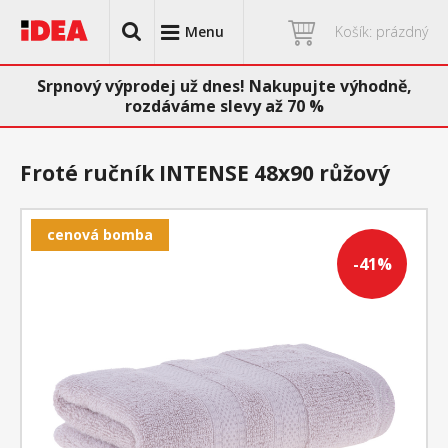
Menu
Košík: prázdný
Srpnový výprodej už dnes! Nakupujte výhodně,
rozdáváme slevy až 70 %
Froté ručník INTENSE 48x90 růžový
cenová bomba
-41%