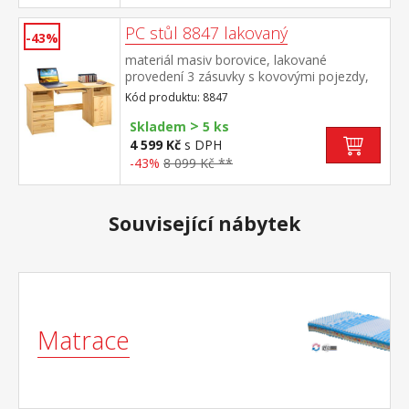
PC stůl 8847 lakovaný
-43%
materiál masiv borovice, lakované
provedení 3 zásuvky s kovovými pojezdy,
skříňka s dvířky rozměr zásuvky (š/h/v) 27,9
Kód produktu: 8847
× 30,7 × 10,6 cm výsuv není součástí
>
dodávky ke stolu je možno dokoupit
Skladem
5 ks
výsuvnou desku na klávesnici 8840
4 599 Kč
s DPH
-43%
8 099 Kč **
Související nábytek
Matrace