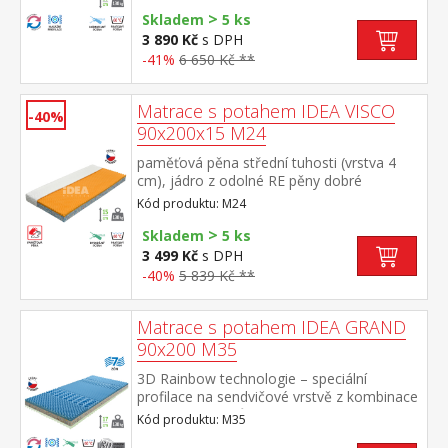
obou stranách tvrdá (bílá) a měkká (světle
>
zelená) strana vhodná pro všechny typy
Skladem
5 ks
roštů vhodná pro alergiky, potah
3 890 Kč
s DPH
snímatelný a pratelný do 60 °C doporučená
-41%
6 650 Kč **
nosnost do 130 kg
Matrace s potahem IDEA VISCO
-40%
90x200x15 M24
paměťová pěna střední tuhosti (vrstva 4
cm), jádro z odolné RE pěny dobré
ortopedické vlastností a dlouhá životnost
Kód produktu: M24
matrace vhodná pro všechny typy roštů
>
potah prodyšný, vyrobený ze dvou částí,
Skladem
5 ks
snímatelný a pratelný do 60 °C doporučená
3 499 Kč
s DPH
nosnost do 130 kg
-40%
5 839 Kč **
Matrace s potahem IDEA GRAND
90x200 M35
3D Rainbow technologie – speciální
profilace na sendvičové vrstvě z kombinace
Flexifoam pěn různých vlastností a tuhostí,
Kód produktu: M35
která zajišťuje komfort, vzdušnost,