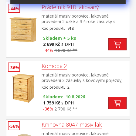
Prádelník 918 lakovaný
-44%
materiál masiv borovice, lakované
provedení 2 úzké a 3 široké zásuvky s
kovovými pojezdy, hloubka zásuvky 32,5
Kód produktu: 918
cm
>
Skladem
5 ks
2 699 Kč
s DPH
-44%
4 890 Kč **
Komoda 2
-36%
materiál masiv borovice, lakované
provedení 3 zásuvky s kovovými pojezdy,
hloubka zásuvky 27,5 cm
Kód produktu: 2
Skladem: 10.8.2026
1 759 Kč
s DPH
-36%
2 790 Kč **
Knihovna 8047 masiv lak
-56%
materiál masiv borovice, lakované