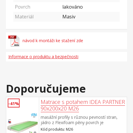
Povrch
lakováno
Materiál
Masiv
návod k montáži ke stažení zde
Informace o produktu a bezpečnosti
Doporučujeme
Matrace s potahem IDEA PARTNER
-41%
90x200x20 M26
masážní profily s různou pevností stran,
jádro z Flexifoam pěny povrch je
vyprofilován do 7 anatomických zón na
Kód produktu: M26