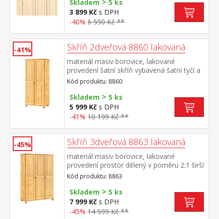
>
Skladem
5 ks
3 899 Kč
s DPH
-40%
6 590 Kč **
Skříň 2dveřová 8860 lakovaná
-41%
materiál masiv borovice, lakované
provedení šatní skříň vybavená šatní tyčí a
policí doporučený nástavec 8861
Kód produktu: 8860
>
Skladem
5 ks
5 999 Kč
s DPH
-41%
10 199 Kč **
Skříň 3dveřová 8863 lakovaná
-45%
materiál masiv borovice, lakované
provedení prostor dělený v poměru 2:1 širší
část šatní tyč a police, užší část 3 variabilní
Kód produktu: 8863
police doporučený nástavec 8864
>
Skladem
5 ks
7 999 Kč
s DPH
-45%
14 599 Kč **