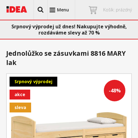
Menu
Košík: prázdný
Srpnový výprodej už dnes! Nakupujte výhodně,
rozdáváme slevy až 70 %
Jednolůžko se zásuvkami 8816 MARY
lak
Srpnový výprodej
-48%
akce
sleva