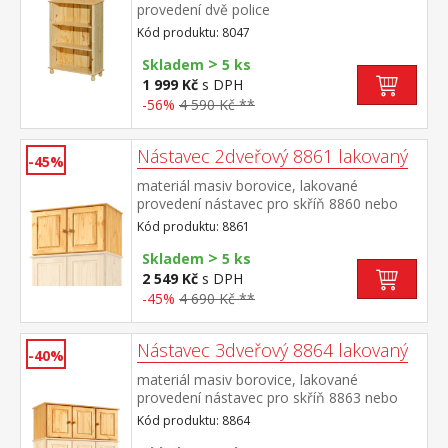
provedení dvě police
Kód produktu: 8047
>
Skladem
5 ks
1 999 Kč
s DPH
-56%
4 590 Kč **
Nástavec 2dveřový 8861 lakovaný
-45%
materiál masiv borovice, lakované
provedení nástavec pro skříň 8860 nebo
8850
Kód produktu: 8861
>
Skladem
5 ks
2 549 Kč
s DPH
-45%
4 690 Kč **
Nástavec 3dveřový 8864 lakovaný
-40%
materiál masiv borovice, lakované
provedení nástavec pro skříň 8863 nebo
8851
Kód produktu: 8864