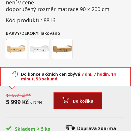
není v ceně
doporučený rozměr matrace 90 × 200 cm
Kód produktu: 8816
BARVY/DEKORY:
lakováno
Do konce akčních cen zbývá
7 dní,
7 hodin,
14
minut,
58 sekund
11 699 Kč **
5 999 Kč
Do košíku
s DPH
>
Doprava zdarma
Skladem
5 ks