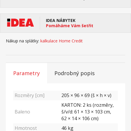
IDEA NÁBYTEK
Pomáháme Vám šetřit
Nákup na splátky:
kalkulace Home Credit
Parametry
Podrobný popis
Rozměry [cm]
205 × 96 × 69 (š × h × v)
KARTON: 2 ks (rozměry,
Baleno
š/v/d: 61 × 13 × 103 cm,
62 × 14 × 106 cm)
Hmotnost
46
kg