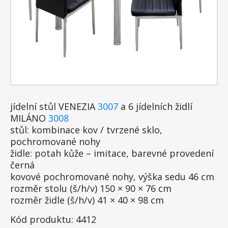
jídelní stůl VENEZIA
3007
a 6 jídelních židlí
MILÁNO
3008
stůl: kombinace kov / tvrzené sklo,
pochromované nohy
židle: potah kůže – imitace, barevné provedení
černá
kovové pochromované nohy, výška sedu 46 cm
rozměr stolu (š/h/v) 150 × 90 × 76 cm
rozměr židle (š/h/v) 41 × 40 × 98 cm
Kód produktu: 4412