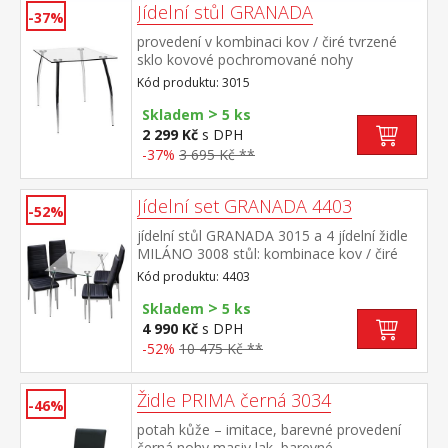
Jídelní stůl GRANADA
-37%
provedení v kombinaci kov / čiré tvrzené
sklo kovové pochromované nohy
Kód produktu: 3015
>
Skladem
5 ks
2 299 Kč
s DPH
-37%
3 695 Kč **
Jídelní set GRANADA 4403
-52%
jídelní stůl GRANADA 3015 a 4 jídelní židle
MILÁNO 3008 stůl: kombinace kov / čiré
tvrzené sklo, pochromované nohy židle:
Kód produktu: 4403
potah kůže – imitace, barevné provedení
>
černá kovové pochromované nohy, výška
Skladem
5 ks
sedu 46 cm rozměr stolu (š/h/v) 110 × 70 ×
4 990 Kč
s DPH
74 cm rozměr židle (š/h/v) 41 × 40 × 98 cm
-52%
10 475 Kč **
Židle PRIMA černá 3034
-46%
potah kůže – imitace, barevné provedení
černá nohy masiv lak, barevné