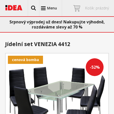
Menu
Košík: prázdný
Srpnový výprodej už dnes! Nakupujte výhodně,
rozdáváme slevy až 70 %
Jídelní set VENEZIA 4412
cenová bomba
-52%