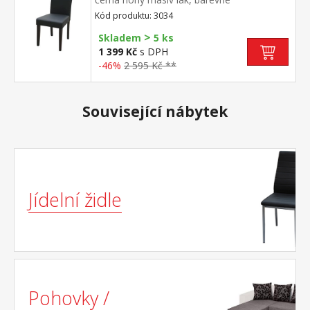
provedení tmavě hnědá výška sedu 47 cm,
Kód produktu: 3034
doporučená nosnost do 120 kg
>
Skladem
5 ks
1 399 Kč
s DPH
-46%
2 595 Kč **
Související nábytek
Jídelní židle
Pohovky /