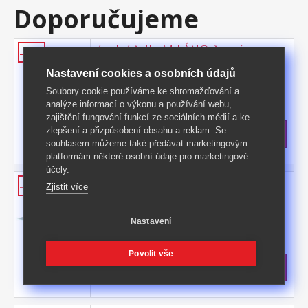
Doporučujeme
Jídelní židle MILÁNO černá
-58%
potah kůže – imitace, barevné provedení
Nastavení cookies a osobních údajů
černá kovové pochromované nohy, výška
Soubory cookie používáme ke shromažďování a
sedu 46 cm
Kód produktu: 3008
analýze informací o výkonu a používání webu,
zajištění fungování funkcí ze sociálních médií a ke
>
Skladem
5 ks
zlepšení a přizpůsobení obsahu a reklam. Se
699 Kč
s DPH
souhlasem můžeme také předávat marketingovým
-58%
1 695 Kč **
platformám některé osobní údaje pro marketingové
účely.
Jídelní stůl VENEZIA
-42%
Zjistit více
provedení v kombinaci kov / tvrzené sklo
kovové pochromované nohy odkládací
Nastavení
police pískované tvrzené sklo
Kód produktu: 3007
>
Skladem
5 ks
Povolit vše
3 699 Kč
s DPH
-42%
6 390 Kč **