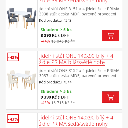
židle PRIMA šedá/světlé nohy
jídelní stůl ONE 3151 a 4 jídelní židle PRIMA
3038 stůl: deska MDF, barevné provedení
bílá kovová konstrukce, barevné provedení
Kód produktu: 4543
bílá kulaté nohy, materiál masiv buk židle:
>
textilní potah, barevné provedení šedá nohy
Skladem
5 ks
masiv čirý lak, výška sedu 47 cm rozměr
8 390 Kč
s DPH
stolu (š/h/v) 120 × 80 × 74 cm rozměr židle
-44%
15 045 Kč **
(š/h/v) 45 × 55 × 90 cm
Jídelní stůl ONE 140x90 bílý + 4
-43%
židle PRIMA bílá/světlé nohy
jídelní stůl ONE 3152 a 4 jídelní židle PRIMA
3037 stůl: deska MDF, barevné provedení
bílá kovová konstrukce, barevné provedení
Kód produktu: 4544
bílá kulaté nohy, materiál masiv buk židle:
>
potah kůže – imitace, barevné provedení
Skladem
5 ks
bílá nohy masiv čirý lak, výška sedu 47
9 390 Kč
s DPH
cm rozměr stolu (š/h/v) 140 × 90 × 74
-43%
16 715 Kč **
cm rozměr židle (š/h/v) 45 × 55 × 90 cm
Jídelní stůl ONE 140x90 bílý + 4
-43%
židle PRIMA šedá/světlé nohy