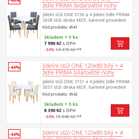
-44%
židle PRIMA šedá/světlé nohy
jídelní stůl ONE 3150 a 4 jídelní židle PRIMA
3038 stůl: deska MDF, barevné provedení
bílá kovová konstrukce, barevné provedení
Kód produktu: 4541
bílá kulaté nohy, materiál masiv buk židle:
>
textilní potah, barevné provedení šedá nohy
Skladem
5 ks
masiv čirý lak, výška sedu 47 cm rozměr
7 990 Kč
s DPH
stolu (š/h/v) 80 × 80 × 74 cm rozměr židle
-44%
14 375 Kč **
(š/h/v) 45 × 55 × 90 cm
Jídelní stůl ONE 120x80 bílý + 4
-44%
židle PRIMA bílá/světlé nohy
jídelní stůl ONE 3151 a 4 jídelní židle PRIMA
3037 stůl: deska MDF, barevné provedení
bílá kovová konstrukce, barevné provedení
Kód produktu: 4542
bílá kulaté nohy, materiál masiv buk židle:
>
potah kůže – imitace, barevné provedení
Skladem
5 ks
bílá nohy masiv čirý lak, výška sedu 47
8 390 Kč
s DPH
cm rozměr stolu (š/h/v) 120 × 80 × 74
-44%
15 045 Kč **
cm rozměr židle (š/h/v) 45 × 55 × 90 cm
Jídelní stůl ONE 120x80 bílý + 4
-44%