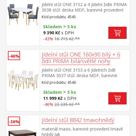
jídelní stůl ONE 3152 a 4 jídelní židle PRIMA
3038 stůl: deska MDF, barevné provedení
bílá kovová konstrukce, barevné provedení
Kód produktu: 4545
bílá kulaté nohy, materiál masiv buk židle:
>
textilní potah, barevné provedení šedá nohy
Skladem
5 ks
masiv čirý lak, výška sedu 47 cm rozměr
9 390 Kč
s DPH
stolu (š/h/v) 140 × 90 × 74 cm rozměr židle
-43%
16 715 Kč **
(š/h/v) 45 × 55 × 90 cm
Jídelní stůl ONE 160x90 bílý + 6
-46%
židlí PRIMA bílá/světlé nohy
jídelní stůl ONE 3153 a 6 jídelních židlí
PRIMA 3037 stůl: deska MDF, barevné
provedení bílá kovová konstrukce, barevné
Kód produktu: 4546
provedení bílá kulaté nohy, materiál masiv
>
buk židle: potah kůže – imitace, barevné
Skladem
5 ks
provedení bílá nohy masiv čirý lak, výška
11 999 Kč
s DPH
sedu 47 cm rozměr stolu (š/h/v) 160 × 90 ×
-46%
22 235 Kč **
74 cm rozměr židle (š/h/v) 45 × 55 × 90 cm
Jídelní stůl 8842 tmavohnědý
-36%
materiál masiv, barevné provedení tmavě
hnědý lak