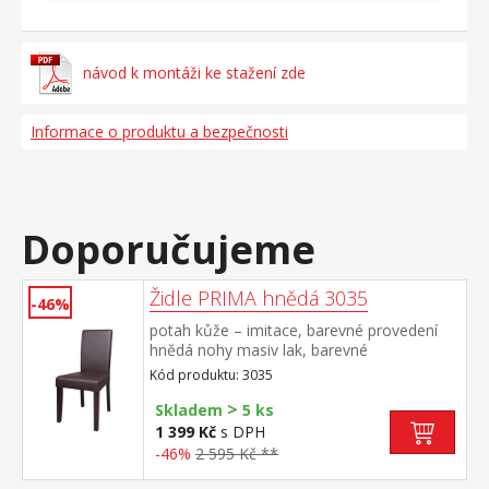
návod k montáži ke stažení zde
Informace o produktu a bezpečnosti
Doporučujeme
Židle PRIMA hnědá 3035
-46%
potah kůže – imitace, barevné provedení
hnědá nohy masiv lak, barevné
provedení tmavě hnědá výška sedu 47 cm,
Kód produktu: 3035
doporučená nosnost do 120 kg
>
Skladem
5 ks
1 399 Kč
s DPH
-46%
2 595 Kč **