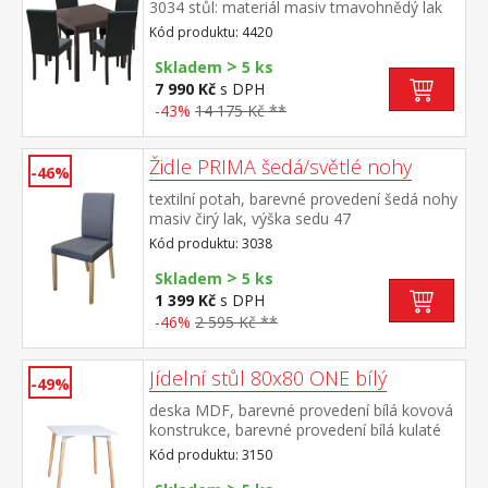
3034 stůl: materiál masiv tmavohnědý lak
židle: nohy materiál masiv, barevné
Kód produktu: 4420
provedení tmavě hnědý lak potah kůže –
>
imitace, barevné provedení černá, výška
Skladem
5 ks
sedu 47 cm rozměr stolu (š/h/v) 75 × 75 ×
7 990 Kč
s DPH
73 cm rozměr židle (š/h/v) 45 × 55 × 90 cm
-43%
14 175 Kč **
Židle PRIMA šedá/světlé nohy
-46%
textilní potah, barevné provedení šedá nohy
masiv čirý lak, výška sedu 47
cm doporučená nosnost do 120 kg
Kód produktu: 3038
>
Skladem
5 ks
1 399 Kč
s DPH
-46%
2 595 Kč **
Jídelní stůl 80x80 ONE bílý
-49%
deska MDF, barevné provedení bílá kovová
konstrukce, barevné provedení bílá kulaté
nohy, materiál masiv buk nastavitelné
Kód produktu: 3150
plastové kluzáky s pochromovanou krytkou