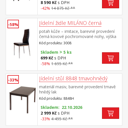
sedu 47 cm rozměr stolu (š/h/v) 118 × 75 ×
8 590 Kč
s DPH
73 cm rozměr židle (š/h/v) 45 × 55 × 90 cm
-42%
14 875 Kč **
Jídelní židle MILÁNO černá
-58%
potah kůže – imitace, barevné provedení
černá kovové pochromované nohy, výška
sedu 46 cm
Kód produktu: 3008
>
Skladem
5 ks
699 Kč
s DPH
-58%
1 695 Kč **
Jídelní stůl 8848 tmavohnědý
-33%
materiál masiv, barevné provedení tmavě
hnědý lak
Kód produktu: 8848H
Skladem: 22.10.2026
2 999 Kč
s DPH
-33%
4 495 Kč **