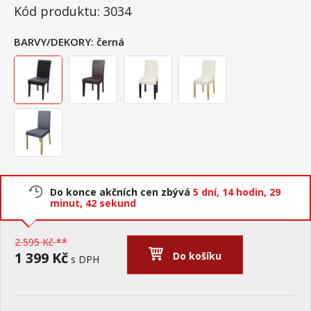
Kód produktu: 3034
BARVY/DEKORY:
černá
Do konce akčních cen zbývá
5 dní,
14 hodin,
29
minut,
41 sekund
2 595 Kč **
1 399 Kč
Do košíku
s DPH