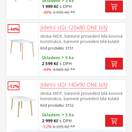
>
Skladem
5 ks
1 999 Kč
s DPH
-49%
3 995 Kč **
Jídelní stůl 120x80 ONE bílý
-44%
deska MDF, barevné provedení bílá kovová
konstrukce, barevné provedení bílá kulaté
nohy, materiál masiv buk nastavitelné
Kód produktu: 3151
plastové kluzáky s pochromovanou krytkou
>
Skladem
5 ks
2 599 Kč
s DPH
-44%
4 665 Kč **
Jídelní stůl 140x90 ONE bílý
-52%
deska MDF, barevné provedení bílá kovová
konstrukce, barevné provedení bílá kulaté
nohy, materiál masiv buk nastavitelné
Kód produktu: 3152
plastové kluzáky s pochromovanou krytkou
>
Skladem
5 ks
2 999 Kč
s DPH
-52%
6 335 Kč **