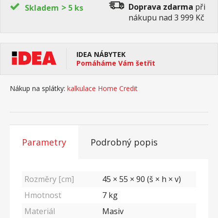
>
Doprava zdarma
při
Skladem
5 ks
nákupu nad 3 999 Kč
IDEA NÁBYTEK
Pomáháme Vám šetřit
Nákup na splátky:
kalkulace Home Credit
Parametry
Podrobný popis
Rozměry [cm]
45 × 55 × 90 (š × h × v)
Hmotnost
7
kg
Materiál
Masiv