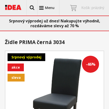
Menu
Košík: prázdný
Srpnový výprodej už dnes! Nakupujte výhodně,
rozdáváme slevy až 70 %
Židle PRIMA černá 3034
Srpnový výprodej
-46%
akce
sleva