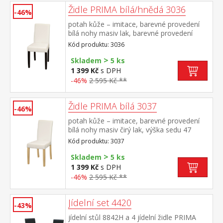
Židle PRIMA bílá/hnědá 3036
-46%
potah kůže – imitace, barevné provedení
bílá nohy masiv lak, barevné provedení
tmavě hnědá výška sedu 47 cm,
Kód produktu: 3036
doporučená nosnost do 120 kg
>
Skladem
5 ks
1 399 Kč
s DPH
-46%
2 595 Kč **
Židle PRIMA bílá 3037
-46%
potah kůže – imitace, barevné provedení
bílá nohy masiv čirý lak, výška sedu 47
cm doporučená nosnost do 120 kg
Kód produktu: 3037
>
Skladem
5 ks
1 399 Kč
s DPH
-46%
2 595 Kč **
Jídelní set 4420
-43%
jídelní stůl 8842H a 4 jídelní židle PRIMA