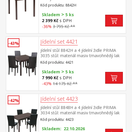
Kód produktu: 8842H
>
Skladem
5 ks
2 399 Kč
s DPH
-36%
3 795 Kč **
Jídelní set 4421
-43%
jídelní stůl 8842H a 4 jídelní židle PRIMA
3035 stůl: materiál masiv tmavohnědý lak
židle: nohy materiál masiv, barevné
Kód produktu: 4421
provedení tmavě hnědý lak potah kůže –
>
imitace, barevné provedení hnědá, výška
Skladem
5 ks
sedu 47 cm rozměr stolu (š/h/v) 75 × 75 ×
7 990 Kč
s DPH
73 cm rozměr židle (š/h/v) 45 × 55 × 90 cm
-43%
14 175 Kč **
Jídelní set 4423
-42%
jídelní stůl 8848H a 4 jídelní židle PRIMA
3034 stůl: materiál masiv tmavohnědý lak
židle: nohy materiál masiv, barevné
Kód produktu: 4423
provedení tmavě hnědý lak potah kůže –
imitace, barevné provedení černá, výška
Skladem: 22.10.2026