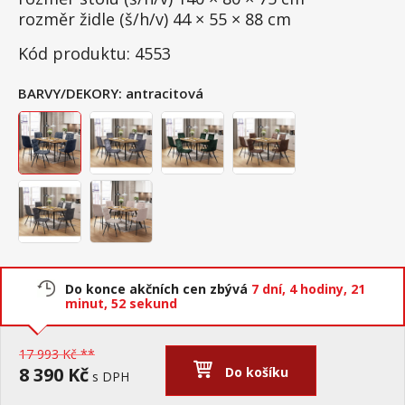
rozměr židle (š/h/v) 44 × 55 × 88 cm
Kód produktu: 4553
BARVY/DEKORY:
antracitová
Do konce akčních cen zbývá
7 dní,
4 hodiny,
21
minut,
51 sekund
17 993 Kč **
8 390 Kč
Do košíku
s DPH