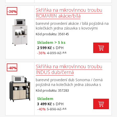
Skříňka na mikrovlnnou troubu
-36%
ROMARIN akácie/bílá
barevné provedení akácie / bílá pojízdná na
kolečkách jedna zásuvka s kovovými
pojezdy 2 dvířka, 1 otevřená police
Kód produktu: 356145
maximální nosnost horní desky 25 kg
>
Skladem
5 ks
2 599 Kč
s DPH
-36%
4 099 Kč **
Skříňka na mikrovlnnou troubu
-40%
INDUS dub/černá
barevné provedení dub Sonoma / černá
pojízdná na kolečkách jedna zásuvka s
kovovými pojezdy 2 dvířka, uzavřené i
Kód produktu: 357283
otevřené police maximální nosnost horní
desky 15 kg
Skladem
3 499 Kč
s DPH
-40%
5 890 Kč **