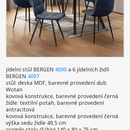
jídelní stůl BERGEN
4090
a 6 jídelních židlí
BERGEN
4097
stůl: deska MDF, barevné provedení dub
Wotan
kovová konstrukce, barevné provedení černá
židle: textilní potah, barevné provedení
antracitová
kovová konstrukce, barevné provedení černá
výška sedu židle 49,5 cm
rozměr stolu (š/h/v) 140 × 80 × 75 cm