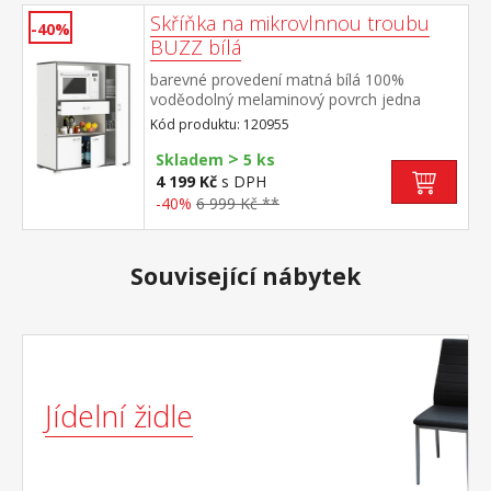
Skříňka na mikrovlnnou troubu
-40%
BUZZ bílá
barevné provedení matná bílá 100%
voděodolný melaminový povrch jedna
zásuvka s kovovými pojezdy, rozměr
Kód produktu: 120955
zásuvky (š/h/v) 52 × 33 × 7 cm prostor pro
>
mikrovlnnou troubu o rozměru (š/h/v) 56 ×
Skladem
5 ks
40 × 35 cm dlouhá dvířka se 2 variabilními
4 199 Kč
s DPH
policemi, otevřená police a 2 menší dvířka
-40%
6 999 Kč **
maximální nosnost police pro mikrovlnnou
troubu 25 kg
Související nábytek
Jídelní židle