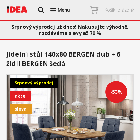
Menu
Košík: prázdný
Srpnový výprodej už dnes! Nakupujte výhodně,
rozdáváme slevy až 70 %
Jídelní stůl 140x80 BERGEN dub + 6
židlí BERGEN šedá
Srpnový výprodej
-53%
akce
sleva