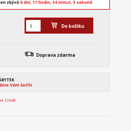
cen zbývá
6 dní,
17 hodin,
34 minut,
4 sekundy
Do košíku
Doprava zdarma
ÁBYTEK
me Vám šetřit
e Credit