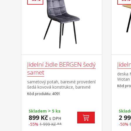
Jídelní židle BERGEN šedý
Jíde
samet
deska 
Wotan 
sametový potah, barevné provedení
proved
Kód pro
šedá kovová konstrukce, barevné
provedení černá výška sedu 49 cm
Kód produktu: 4091
>
Skladem
5 ks
Skla
899 Kč
2 99
s DPH
-55%
1 999 Kč **
-50%