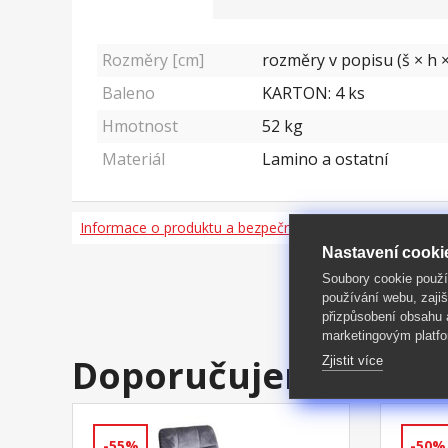
Rozměry [cm]
rozměry v popisu (š × h ×
Baleno
KARTON: 4 ks
Hmotnost
52
kg
Materiál
Lamino a ostatní
Informace o produktu a bezpečnosti
Nastavení cooki
Soubory cookie použ
používání webu, zajiš
přizpůsobení obsahu
marketingovým platfo
Doporučujeme
Zjistit více
-55%
-50%