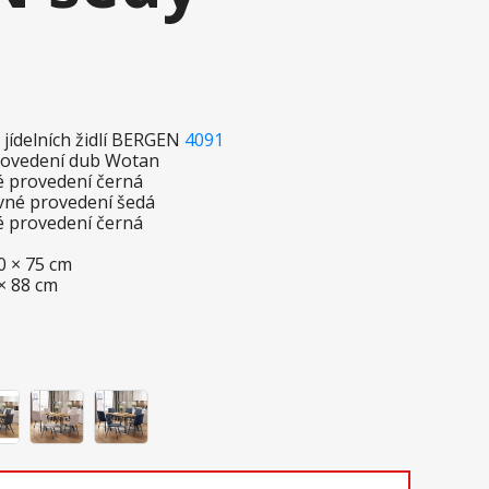
 jídelních židlí BERGEN
4091
provedení dub Wotan
é provedení černá
evné provedení šedá
é provedení černá
80 × 75 cm
 × 88 cm