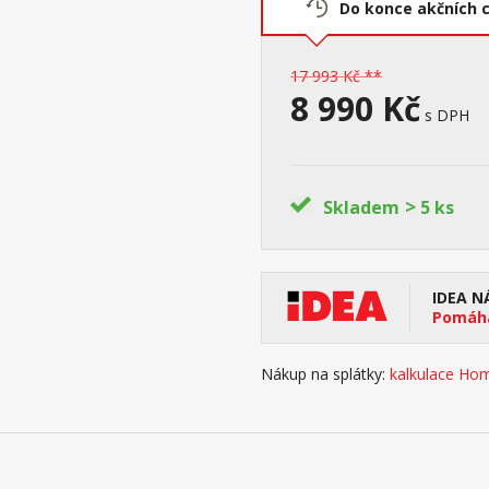
Do konce akčních 
17 993 Kč **
8 990 Kč
s DPH
>
Skladem
5 ks
IDEA N
Pomáhá
Nákup na splátky:
kalkulace Hom