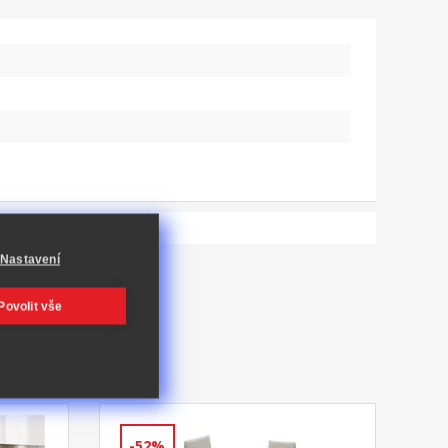
Nastavení
Povolit vše
-52%