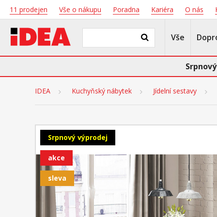
11 prodejen
Vše o nákupu
Poradna
Kariéra
O nás
Vše
Dopr
Srpnový
IDEA
Kuchyňský nábytek
Jídelní sestavy
Srpnový výprodej
akce
sleva