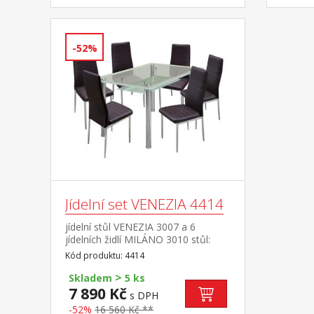
-52%
Jídelní set VENEZIA 4414
jídelní stůl VENEZIA 3007 a 6
jídelních židlí MILÁNO 3010 stůl:
kombinace kov / tvrzené sklo,
Kód produktu: 4414
pochromované nohy židle: potah
>
kůže – imitace, barevné provedení
Skladem
5 ks
hnědá kovové pochromované nohy,
7 890 Kč
s DPH
výška sedu 46 cm rozměr stolu
-52%
16 560 Kč **