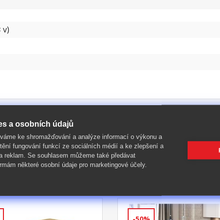
 v)
es a osobních údajů
íváme ke shromažďování a analýze informací o výkonu a
tění fungování funkcí ze sociálních médií a ke zlepšení a
 a reklam. Se souhlasem můžeme také předávat
rmám některé osobní údaje pro marketingové účely.
-50%