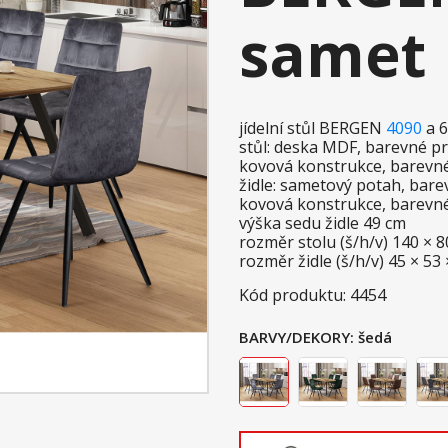
samet
jídelní stůl BERGEN
4090
a 6
stůl: deska MDF, barevné 
kovová konstrukce, barevn
židle: sametový potah, bar
kovová konstrukce, barevn
výška sedu židle 49 cm
rozměr stolu (š/h/v) 140 × 
rozměr židle (š/h/v) 45 × 53
Kód produktu: 4454
BARVY/DEKORY:
šedá