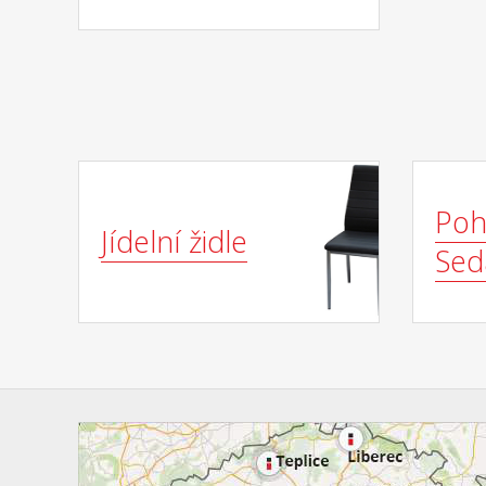
(š/h/v) 150 × 90 × 76 cm rozměr
židle (š/h/v) 41 × 40 × 98 cm
Poh
Jídelní židle
Sed