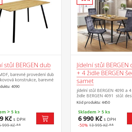
lní stůl BERGEN dub
Jídelní stůl BERGEN
+ 4 židle BERGEN š
MDF, barevné provedení dub
samet
kovová konstrukce, barevné
ení černá
duktu: 4090
jídelní stůl BERGEN 4090 a 4 
židle BERGEN 4091 stůl: de
MDF, barevné provedení dub
Kód produktu: 4450
Wotan kovová konstrukce, b
>
>
provedení černá židle: samet
dem
5 ks
Skladem
5 ks
potah, barevné provedení
9 Kč
6 990 Kč
s DPH
s DPH
šedá kovová konstrukce, ba
5 999 Kč **
-50%
13 995 Kč **
provedení černá výška sedu ž