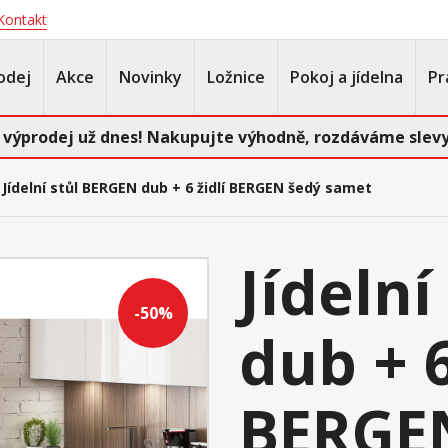
Kontakt
odej
Akce
Novinky
Ložnice
Pokoj a jídelna
Pr
 výprodej už dnes! Nakupujte výhodně, rozdáváme slevy
Jídelní stůl BERGEN dub + 6 židlí BERGEN šedý samet
Jídeln
-50%
dub + 6
BERGE