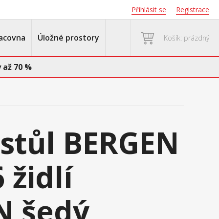
Přihlásit se
Registrace
acovna
Úložné prostory
Košík: prázdný
 až 70 %
í stůl BERGEN
 židlí
N šedý