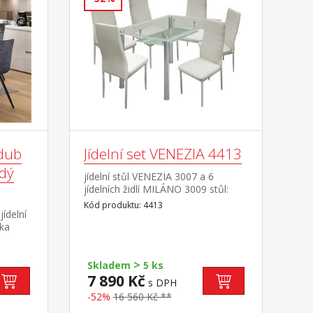
 dub
Jídelní set VENEZIA 4413
edý
jídelní stůl VENEZIA 3007 a 6
jídelních židlí MILÁNO 3009 stůl:
kombinace kov / tvrzené sklo,
Kód produktu: 4413
jídelní
pochromované nohy židle: potah
ska
kůže – imitace, barevné provedení
krémově bílá kovové
arevné
pochromované nohy, výška sedu 46
>
ový
cm rozměr stolu (š/h/v) 150 × 90 ×
Skladem
5 ks
76 cm rozměr židle (š/h/v) 41 × 40 ×
7 890 Kč
s DPH
revné
98 cm
-52%
16 560 Kč **
idle 49