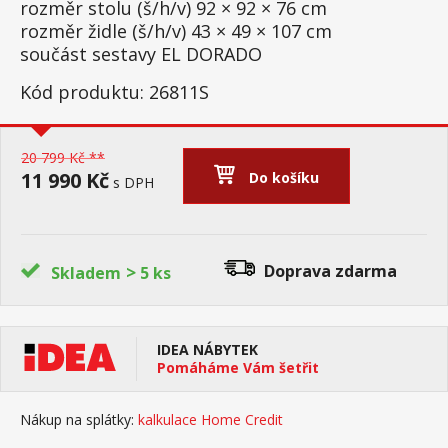
rozměr stolu (š/h/v) 92 × 92 × 76 cm
rozměr židle (š/h/v) 43 × 49 × 107 cm
součást sestavy EL DORADO
Kód produktu: 26811S
20 799 Kč **
11 990 Kč
Do košíku
s DPH
>
Doprava zdarma
Skladem
5 ks
IDEA NÁBYTEK
Pomáháme Vám šetřit
Nákup na splátky:
kalkulace Home Credit