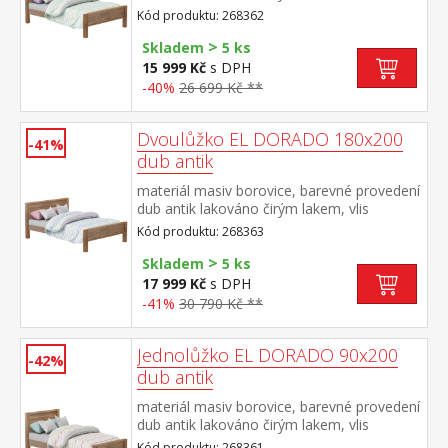
dřevěné struktury cena bez roštu a
Kód produktu: 268362
matrace doporučený rozměr matrace 140 ×
>
200 cm a rošt R3 součást sestavy EL
Skladem
5 ks
DORADO
15 999 Kč
s DPH
-40%
26 699 Kč **
Dvoulůžko EL DORADO 180x200
-41%
dub antik
materiál masiv borovice, barevné provedení
dub antik lakováno čirým lakem, vlis
dřevěné struktury cena bez roštu a
Kód produktu: 268363
matrace doporučený rozměr matrace 180 ×
>
200 cm nebo 2 kusy 90 × 200 cm a rošt R4
Skladem
5 ks
nebo 2 kusy R1 součást sestavy EL
17 999 Kč
s DPH
DORADO
-41%
30 790 Kč **
Jednolůžko EL DORADO 90x200
-42%
dub antik
materiál masiv borovice, barevné provedení
dub antik lakováno čirým lakem, vlis
dřevěné struktury cena bez roštu a
Kód produktu: 268361