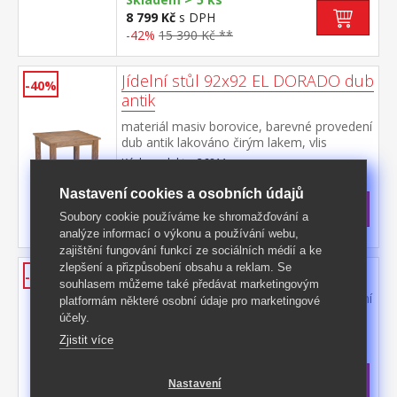
8 799 Kč
s DPH
-42%
15 390 Kč **
Jídelní stůl 92x92 EL DORADO dub
-40%
antik
materiál masiv borovice, barevné provedení
dub antik lakováno čirým lakem, vlis
dřevěné struktury součást sestavy EL
Kód produktu: 26811
DORADO
>
Skladem
5 ks
Nastavení cookies a osobních údajů
5 899 Kč
s DPH
Soubory cookie používáme ke shromažďování a
-40%
9 899 Kč **
analýze informací o výkonu a používání webu,
zajištění fungování funkcí ze sociálních médií a ke
zlepšení a přizpůsobení obsahu a reklam. Se
Knihovna EL DORADO dub antik
-42%
souhlasem můžeme také předávat marketingovým
materiál masiv borovice, barevné provedení
platformám některé osobní údaje pro marketingové
dub antik lakováno čirým lakem, vlis
účely.
dřevěné struktury tři police, jedna široká a
Kód produktu: 268471
Zjistit více
dvě úzké zásuvky součást sestavy EL
>
DORADO
Skladem
5 ks
9 999 Kč
s DPH
Nastavení