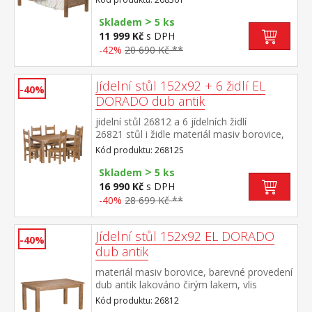
matrace doporučený rozměr matrace 90 ×
>
200 cm a rošt R1 součást sestavy EL
Skladem
5 ks
DORADO
11 999 Kč
s DPH
-42%
20 690 Kč **
Jídelní stůl 152x92 + 6 židlí EL
-40%
DORADO dub antik
jidelní stůl 26812 a 6 jídelních židlí
26821 stůl i židle materiál masiv borovice,
barevné provedení dub antik lakováno čirým
Kód produktu: 26812S
lakem, vlis dřevěné struktury rozměr stolu
>
(š/h/v) 152 × 92 × 76 cm rozměr židle
Skladem
5 ks
(š/h/v) 43 × 49 × 107 cm součást sestavy EL
16 990 Kč
s DPH
DORADO
-40%
28 699 Kč **
Jídelní stůl 152x92 EL DORADO
-40%
dub antik
materiál masiv borovice, barevné provedení
dub antik lakováno čirým lakem, vlis
dřevěné struktury součást sestavy EL
Kód produktu: 26812
DORADO