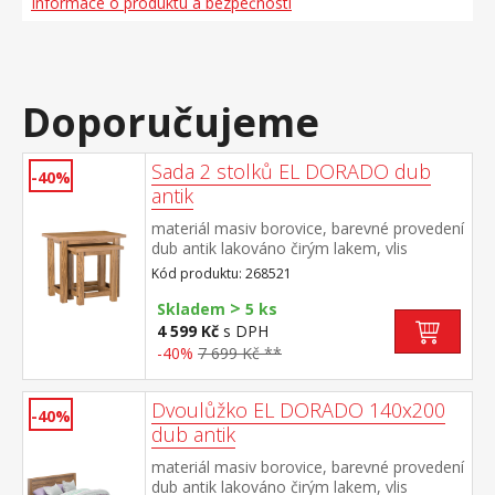
Informace o produktu a bezpečnosti
Doporučujeme
Sada 2 stolků EL DORADO dub
-40%
antik
materiál masiv borovice, barevné provedení
dub antik lakováno čirým lakem, vlis
dřevěné struktury rozměr menšího stolku
Kód produktu: 268521
(š/h/v) 46 × 36 × 50 cm součást sestavy EL
>
DORADO
Skladem
5 ks
4 599 Kč
s DPH
-40%
7 699 Kč **
Dvoulůžko EL DORADO 140x200
-40%
dub antik
materiál masiv borovice, barevné provedení
dub antik lakováno čirým lakem, vlis