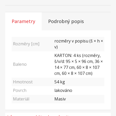
Parametry
Podrobný popis
rozměry v popisu (š × h ×
Rozměry [cm]
v)
KARTON: 4 ks (rozměry,
š/v/d: 95 × 5 × 96 cm, 36 ×
Baleno
14 × 77 cm, 60 × 8 × 107
cm, 60 × 8 × 107 cm)
Hmotnost
54
kg
Povrch
lakováno
Materiál
Masiv