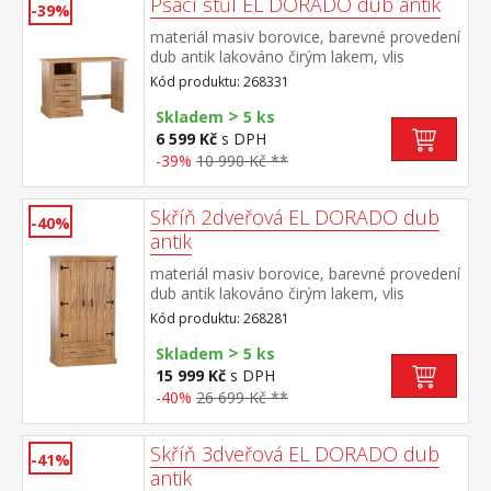
Psací stůl EL DORADO dub antik
-39%
materiál masiv borovice, barevné provedení
dub antik lakováno čirým lakem, vlis
dřevěné struktury 2 zásuvky, 1 otevřená
Kód produktu: 268331
police součást sestavy EL DORADO
>
Skladem
5 ks
6 599 Kč
s DPH
-39%
10 990 Kč **
Skříň 2dveřová EL DORADO dub
-40%
antik
materiál masiv borovice, barevné provedení
dub antik lakováno čirým lakem, vlis
dřevěné struktury v horní části šatní tyč a
Kód produktu: 268281
police na klobouky v dolní části široká
>
zásuvka součást sestavy EL DORADO
Skladem
5 ks
15 999 Kč
s DPH
-40%
26 699 Kč **
Skříň 3dveřová EL DORADO dub
-41%
antik