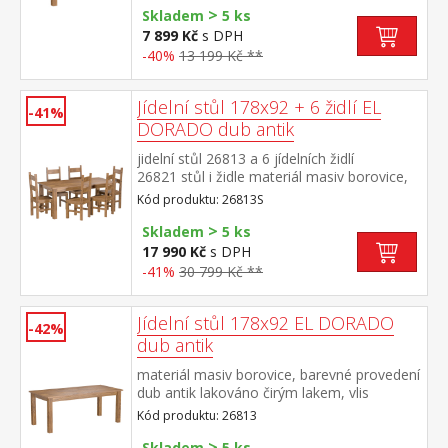
>
Skladem
5 ks
7 899 Kč
s DPH
-40%
13 199 Kč **
Jídelní stůl 178x92 + 6 židlí EL
-41%
DORADO dub antik
jidelní stůl 26813 a 6 jídelních židlí
26821 stůl i židle materiál masiv borovice,
barevné provedení dub antik lakováno čirým
Kód produktu: 26813S
lakem, vlis dřevěné struktury rozměr stolu
>
(š/h/v) 178 × 92 × 76 cm rozměr židle
Skladem
5 ks
(š/h/v) 43 × 49 × 107 cm součást sestavy EL
17 990 Kč
s DPH
DORADO
-41%
30 799 Kč **
Jídelní stůl 178x92 EL DORADO
-42%
dub antik
materiál masiv borovice, barevné provedení
dub antik lakováno čirým lakem, vlis
dřevěné struktury součást sestavy EL
Kód produktu: 26813
DORADO
>
Skladem
5 ks