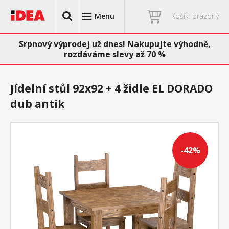
Menu
Košík: prázdný
Srpnový výprodej už dnes! Nakupujte výhodně,
rozdáváme slevy až 70 %
Jídelní stůl 92x92 + 4 židle EL DORADO
dub antik
-42%