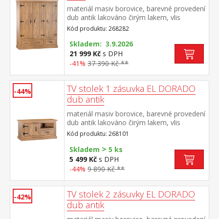
materiál masiv borovice, barevné provedení
dub antik lakováno čirým lakem, vlis
dřevěné struktury prostor dělený v poměru
Kód produktu: 268282
2:1 v levé části šatní tyč a police na
klobouky v pravé části dvě police, v dolní
Skladem: 3.9.2026
části dvě zásuvky součást sestavy EL
21 999 Kč
s DPH
DORADO
-41%
37 390 Kč **
TV stolek 1 zásuvka EL DORADO
-44%
dub antik
materiál masiv borovice, barevné provedení
dub antik lakováno čirým lakem, vlis
dřevěné struktury 1 dvířka, 1 zásuvka, 1
Kód produktu: 268101
otevřená police součást sestavy EL
>
DORADO
Skladem
5 ks
5 499 Kč
s DPH
-44%
9 890 Kč **
TV stolek 2 zásuvky EL DORADO
-42%
dub antik