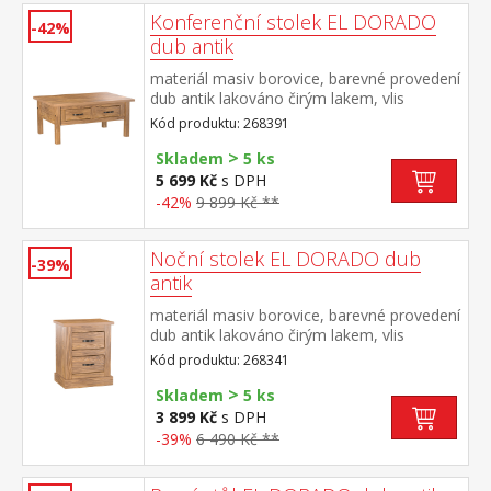
Konferenční stolek EL DORADO
-42%
dub antik
materiál masiv borovice, barevné provedení
dub antik lakováno čirým lakem, vlis
dřevěné struktury dvě zásuvky součást
Kód produktu: 268391
sestavy EL DORADO
>
Skladem
5 ks
5 699 Kč
s DPH
-42%
9 899 Kč **
Noční stolek EL DORADO dub
-39%
antik
materiál masiv borovice, barevné provedení
dub antik lakováno čirým lakem, vlis
dřevěné struktury dvě zásuvky součást
Kód produktu: 268341
sestavy EL DORADO
>
Skladem
5 ks
3 899 Kč
s DPH
-39%
6 490 Kč **