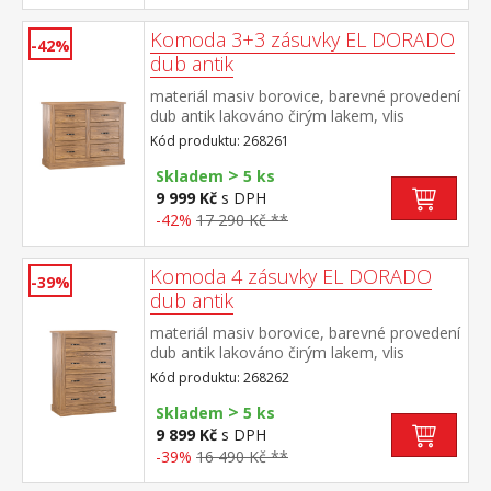
Komoda 3+3 zásuvky EL DORADO
-42%
dub antik
materiál masiv borovice, barevné provedení
dub antik lakováno čirým lakem, vlis
dřevěné struktury šest zásuvek součást
Kód produktu: 268261
sestavy EL DORADO
>
Skladem
5 ks
9 999 Kč
s DPH
-42%
17 290 Kč **
Komoda 4 zásuvky EL DORADO
-39%
dub antik
materiál masiv borovice, barevné provedení
dub antik lakováno čirým lakem, vlis
dřevěné struktury čtyři zásuvky součást
Kód produktu: 268262
sestavy EL DORADO
>
Skladem
5 ks
9 899 Kč
s DPH
-39%
16 490 Kč **