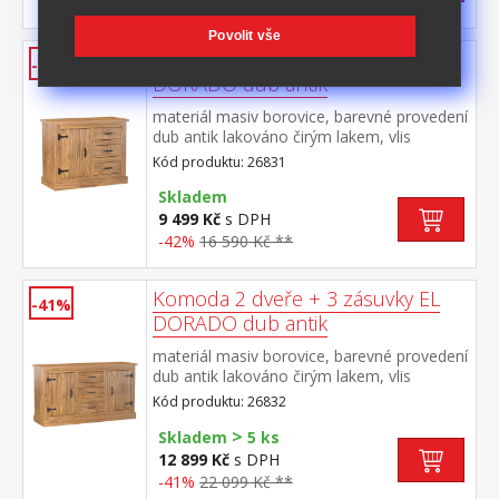
-42%
17 290 Kč **
Povolit vše
Komoda 1 dveře + 3 zásuvky EL
-42%
DORADO dub antik
materiál masiv borovice, barevné provedení
dub antik lakováno čirým lakem, vlis
dřevěné struktury 1 dvířka, 1 police, 3
Kód produktu: 26831
zásuvky součást sestavy EL DORADO
Skladem
9 499 Kč
s DPH
-42%
16 590 Kč **
Komoda 2 dveře + 3 zásuvky EL
-41%
DORADO dub antik
materiál masiv borovice, barevné provedení
dub antik lakováno čirým lakem, vlis
dřevěné struktury 2 dvířka, 2 police, 3
Kód produktu: 26832
zásuvky součást sestavy EL DORADO
>
Skladem
5 ks
12 899 Kč
s DPH
-41%
22 099 Kč **