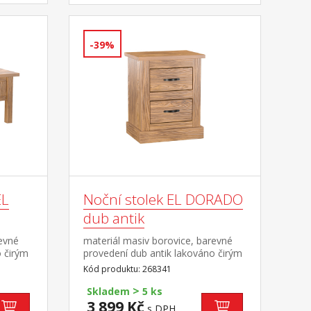
-39%
EL
Noční stolek EL DORADO
dub antik
revné
materiál masiv borovice, barevné
o čirým
provedení dub antik lakováno čirým
 dvě
lakem, vlis dřevěné struktury dvě
Kód produktu: 268341
zásuvky součást sestavy EL
>
DORADO
Skladem
5 ks
3 899 Kč
s DPH