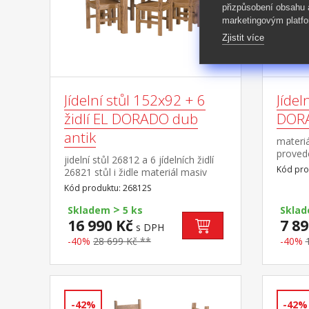
přizpůsobení obsahu
marketingovým platfo
Zjistit více
Jídelní stůl 152x92 + 6
Jídel
židlí EL DORADO dub
DORA
antik
materiá
provede
jidelní stůl 26812 a 6 jídelních židlí
lakem, 
Kód pro
26821 stůl i židle materiál masiv
struktu
borovice, barevné provedení dub
Kód produktu: 26812S
DORA
antik lakováno čirým lakem, vlis
>
dřevěné struktury rozměr stolu
Skladem
5 ks
Skla
(š/h/v) 152 × 92 × 76 cm rozměr
16 990 Kč
7 89
s DPH
židle (š/h/v) 43 × 49 × 107
-40%
28 699 Kč **
-40%
cm součást sestavy EL DORADO
-42%
-42%