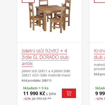
Jídelní stůl 92x92 + 4
Knih
židle EL DORADO dub
dub 
antik
materiá
provede
jidelní stůl 26811 a 4 jídelní židle
lakem, 
Kód pro
26821 stůl i židle materiál masiv
police,
borovice, barevné provedení dub
Kód produktu: 26811S
zásuvk
antik lakováno čirým lakem, vlis
DORA
>
dřevěné struktury rozměr stolu
Skladem
5 ks
Skla
(š/h/v) 92 × 92 × 76 cm rozměr židle
11 990 Kč
9 99
s DPH
(š/h/v) 43 × 49 × 107 cm součást
-42%
20 799 Kč **
-42%
sestavy EL DORADO