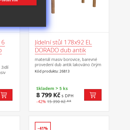
Povolit vše
 6
Jídelní stůl 178x92 EL
b
DORADO dub antik
materiál masiv borovice, barevné
provedení dub antik lakováno čirým
 židlí
lakem, vlis dřevěné
Kód produktu: 26813
asiv
struktury součást sestavy EL
 dub
DORADO
lis
>
lu
Skladem
5 ks
měr
8 799 Kč
s DPH
-42%
15 390 Kč **
RADO
-41%