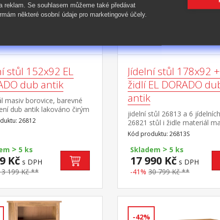
 a reklam. Se souhlasem můžeme také předávat
rmám některé osobní údaje pro marketingové účely.
ní stůl 152x92 EL
Jídelní stůl 178x92 +
DO dub antik
židlí EL DORADO du
antik
l masiv borovice, barevné
ní dub antik lakováno čirým
jidelní stůl 26813 a 6 jídelních
vlis dřevěné
duktu: 26812
26821 stůl i židle materiál m
ry součást sestavy EL
borovice, barevné provedení
Kód produktu: 26813S
DO
antik lakováno čirým lakem, v
>
>
dřevěné struktury rozměr sto
dem
5 ks
Skladem
5 ks
(š/h/v) 178 × 92 × 76 cm roz
9 Kč
17 990 Kč
s DPH
s DPH
židle (š/h/v) 43 × 49 × 107
13 199 Kč **
-41%
30 799 Kč **
cm součást sestavy EL DO
-42%