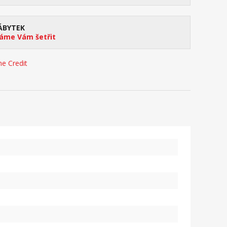
ÁBYTEK
me Vám šetřit
e Credit