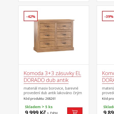
-42%
-39%
Komoda 3+3 zásuvky EL
Komo
DORADO dub antik
DORA
materiál masiv borovice, barevné
materiá
provedení dub antik lakováno čirým
provede
lakem, vlis dřevěné struktury šest
lakem, 
Kód produktu: 268261
Kód pro
zásuvek součást sestavy EL
zásuvk
>
DORADO
DORA
Skladem
5 ks
Skla
9 999 Kč
9 89
s DPH