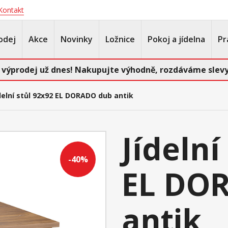
Kontakt
odej
Akce
Novinky
Ložnice
Pokoj a jídelna
Pr
 výprodej už dnes! Nakupujte výhodně, rozdáváme slevy
delní stůl 92x92 EL DORADO dub antik
Jídelní
-40%
EL DO
antik