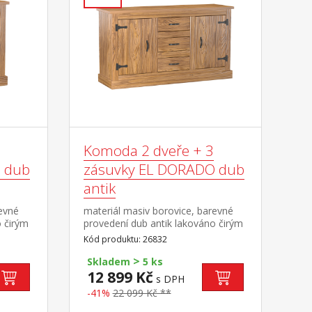
Komoda 2 dveře + 3
 dub
zásuvky EL DORADO dub
antik
revné
materiál masiv borovice, barevné
o čirým
provedení dub antik lakováno čirým
 1
lakem, vlis dřevěné struktury 2
Kód produktu: 26832
oučást
dvířka, 2 police, 3 zásuvky součást
>
sestavy EL DORADO
Skladem
5 ks
12 899 Kč
s DPH
-41%
22 099 Kč **