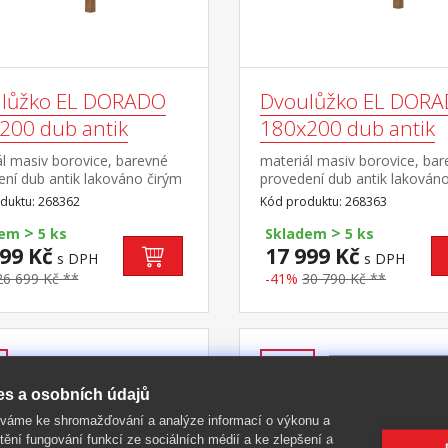
lůžko EL DORADO
Dvoulůžko EL DOR
200 dub antik
180x200 dub antik
l masiv borovice, barevné
materiál masiv borovice, ba
ní dub antik lakováno čirým
provedení dub antik lakován
vlis dřevěné struktury cena
lakem, vlis dřevěné struktury
duktu: 268362
Kód produktu: 268363
štu a matrace doporučený
bez roštu a matrace doporu
>
>
 matrace 140 × 200 cm a
rozměr matrace 180 × 200 
dem
5 ks
Skladem
5 ks
 součást sestavy EL
2 kusy 90 × 200 cm a rošt R
99 Kč
17 999 Kč
s DPH
s DPH
DO
2 kusy R1 součást sestavy E
26 699 Kč **
-41%
30 790 Kč **
DORADO
-41%
es a osobních údajů
íváme ke shromažďování a analýze informací o výkonu a
tění fungování funkcí ze sociálních médií a ke zlepšení a