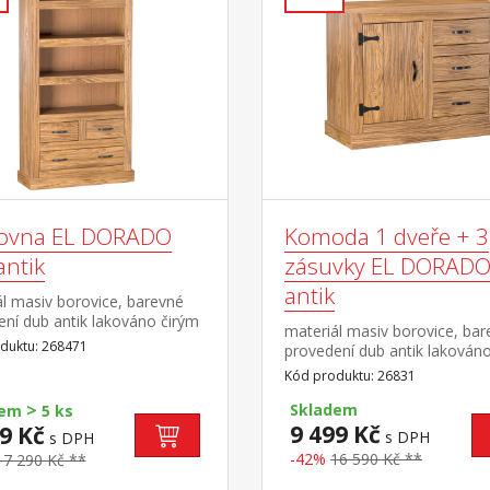
ovna EL DORADO
Komoda 1 dveře + 3
antik
zásuvky EL DORADO
antik
l masiv borovice, barevné
ní dub antik lakováno čirým
materiál masiv borovice, ba
vlis dřevěné struktury tři
duktu: 268471
provedení dub antik lakován
 jedna široká a dvě úzké
lakem, vlis dřevěné struktury
Kód produktu: 26831
y součást sestavy EL
dvířka, 1 police, 3 zásuvky s
DO
>
sestavy EL DORADO
Skladem
dem
5 ks
9 499 Kč
9 Kč
s DPH
s DPH
-42%
16 590 Kč **
17 290 Kč **