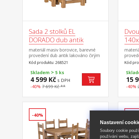
Sada 2 stolků EL
Dvou
DORADO dub antik
140x
materiál masiv borovice, barevné
materiá
provedení dub antik lakováno čirým
provede
lakem, vlis dřevěné
lakem, 
Kód produktu: 268521
Kód pro
struktury rozměr menšího stolku
bez ro
>
(š/h/v) 46 × 36 × 50 cm součást
rozměr
Skladem
5 ks
Skla
sestavy EL DORADO
rošt R3
4 599 Kč
15 9
s DPH
DORA
-40%
7 699 Kč **
-40%
-40%
-40%
Nastavení cooki
Soubory cookie použ
používání webu, zajiš