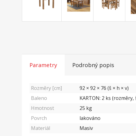
Parametry
Podrobný popis
Rozměry [cm]
92 × 92 × 76 (š × h × v)
Baleno
KARTON: 2 ks (rozměry, š/
Hmotnost
25
kg
Povrch
lakováno
Materiál
Masiv