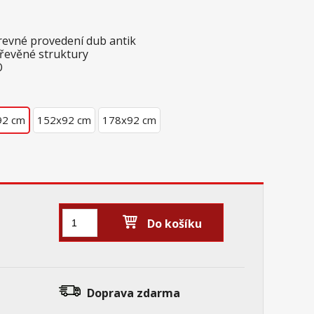
arevné provedení dub antik
dřevěné struktury
O
92 cm
152x92 cm
178x92 cm
Do košíku
Doprava zdarma