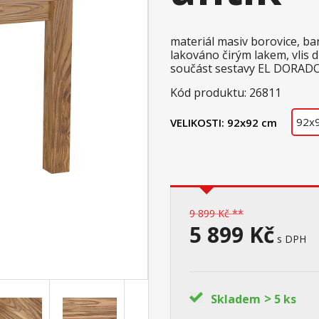
materiál masiv borovice, b
lakováno čirým lakem, vlis 
součást sestavy EL DORAD
Kód produktu: 26811
92x
VELIKOSTI:
92x92 cm
9 899 Kč **
5 899 Kč
s DPH
>
Skladem
5 ks