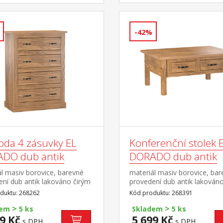
-42%
da 4 zásuvky EL
Konferenční stolek 
DO dub antik
DORADO dub antik
l masiv borovice, barevné
materiál masiv borovice, ba
ní dub antik lakováno čirým
provedení dub antik lakován
vlis dřevěné struktury čtyři
lakem, vlis dřevěné struktury
duktu: 268262
Kód produktu: 268391
y součást sestavy EL
zásuvky součást sestavy EL
>
>
DO
DORADO
dem
5 ks
Skladem
5 ks
9 Kč
5 699 Kč
s DPH
s DPH