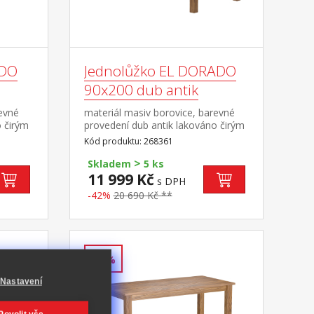
ADO
Jednolůžko EL DORADO
90x200 dub antik
revné
materiál masiv borovice, barevné
o čirým
provedení dub antik lakováno čirým
 cena
lakem, vlis dřevěné struktury cena
Kód produktu: 268361
čený
bez roštu a matrace doporučený
>
cm nebo
rozměr matrace 90 × 200 cm a rošt
Skladem
5 ks
4 nebo
R1 součást sestavy EL DORADO
11 999 Kč
s DPH
L
-42%
20 690 Kč **
-42%
Nastavení