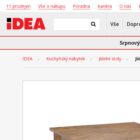
11 prodejen
Vše o nákupu
Poradna
Kariéra
O nás
Vše
Dopr
Srpnový
IDEA
Kuchyňský nábytek
Jídelní stoly
Jí