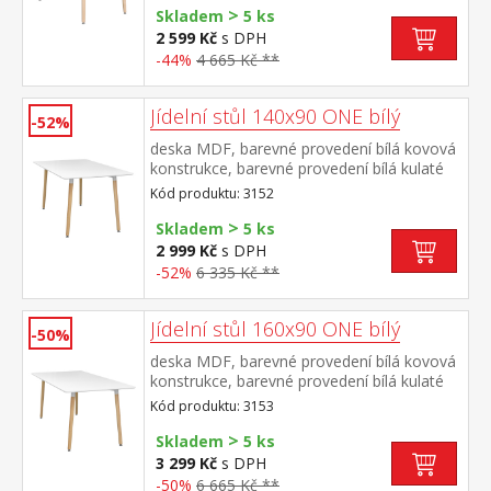
>
Skladem
5 ks
2 599 Kč
s DPH
-44%
4 665 Kč **
Jídelní stůl 140x90 ONE bílý
-52%
deska MDF, barevné provedení bílá kovová
konstrukce, barevné provedení bílá kulaté
nohy, materiál masiv buk nastavitelné
Kód produktu: 3152
plastové kluzáky s pochromovanou krytkou
>
Skladem
5 ks
2 999 Kč
s DPH
-52%
6 335 Kč **
Jídelní stůl 160x90 ONE bílý
-50%
deska MDF, barevné provedení bílá kovová
konstrukce, barevné provedení bílá kulaté
nohy, materiál masiv buk nastavitelné
Kód produktu: 3153
plastové kluzáky s pochromovanou krytkou
>
Skladem
5 ks
3 299 Kč
s DPH
-50%
6 665 Kč **