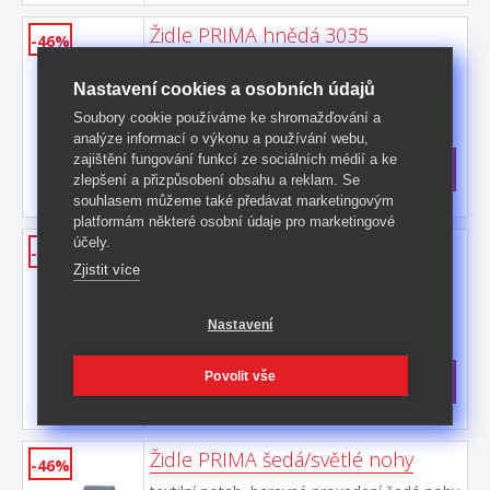
Židle PRIMA hnědá 3035
-46%
potah kůže – imitace, barevné provedení
hnědá nohy masiv lak, barevné
Nastavení cookies a osobních údajů
provedení tmavě hnědá výška sedu 47 cm,
Kód produktu: 3035
Soubory cookie používáme ke shromažďování a
doporučená nosnost do 120 kg
analýze informací o výkonu a používání webu,
>
Skladem
5 ks
zajištění fungování funkcí ze sociálních médií a ke
1 399 Kč
s DPH
zlepšení a přizpůsobení obsahu a reklam. Se
-46%
2 595 Kč **
souhlasem můžeme také předávat marketingovým
platformám některé osobní údaje pro marketingové
účely.
Židle PRIMA bílá/hnědá 3036
-46%
Zjistit více
potah kůže – imitace, barevné provedení
bílá nohy masiv lak, barevné provedení
tmavě hnědá výška sedu 47 cm,
Kód produktu: 3036
Nastavení
doporučená nosnost do 120 kg
>
Skladem
5 ks
Povolit vše
1 399 Kč
s DPH
-46%
2 595 Kč **
Židle PRIMA šedá/světlé nohy
-46%