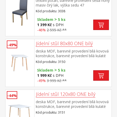
textilní potah, barevné provedení šedá nohy
masiv čirý lak, výška sedu 47
cm doporučená nosnost do 120 kg
Kód produktu: 3038
>
Skladem
5 ks
1 399 Kč
s DPH
-46%
2 595 Kč **
Jídelní stůl 80x80 ONE bílý
-49%
deska MDF, barevné provedení bílá kovová
konstrukce, barevné provedení bílá kulaté
nohy, materiál masiv buk nastavitelné
Kód produktu: 3150
plastové kluzáky s pochromovanou krytkou
>
Skladem
5 ks
1 999 Kč
s DPH
-49%
3 995 Kč **
Jídelní stůl 120x80 ONE bílý
-44%
deska MDF, barevné provedení bílá kovová
konstrukce, barevné provedení bílá kulaté
nohy, materiál masiv buk nastavitelné
Kód produktu: 3151
plastové kluzáky s pochromovanou krytkou