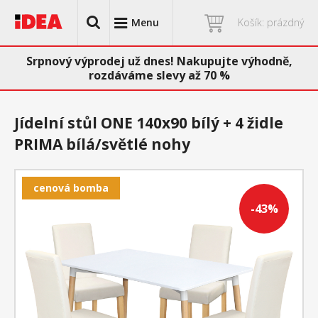
Menu
Košík: prázdný
Srpnový výprodej už dnes! Nakupujte výhodně,
rozdáváme slevy až 70 %
Jídelní stůl ONE 140x90 bílý + 4 židle
PRIMA bílá/světlé nohy
cenová bomba
-43%