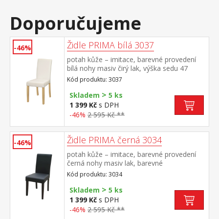
Doporučujeme
Židle PRIMA bílá 3037
-46%
potah kůže – imitace, barevné provedení
bílá nohy masiv čirý lak, výška sedu 47
cm doporučená nosnost do 120 kg
Kód produktu: 3037
>
Skladem
5 ks
1 399 Kč
s DPH
-46%
2 595 Kč **
Židle PRIMA černá 3034
-46%
potah kůže – imitace, barevné provedení
černá nohy masiv lak, barevné
provedení tmavě hnědá výška sedu 47 cm,
Kód produktu: 3034
doporučená nosnost do 120 kg
>
Skladem
5 ks
1 399 Kč
s DPH
-46%
2 595 Kč **