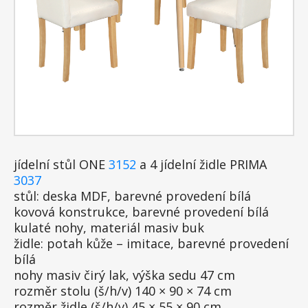
jídelní stůl ONE
3152
a 4 jídelní židle PRIMA
3037
stůl: deska MDF, barevné provedení bílá
kovová konstrukce, barevné provedení bílá
kulaté nohy, materiál masiv buk
židle: potah kůže – imitace, barevné provedení
bílá
nohy masiv čirý lak, výška sedu 47 cm
rozměr stolu (š/h/v) 140 × 90 × 74 cm
rozměr židle (š/h/v) 45 × 55 × 90 cm