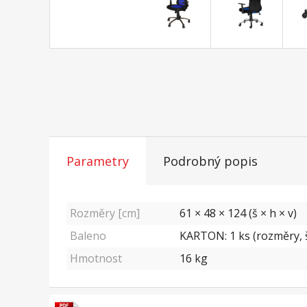
Parametry
Podrobný popis
Rozměry [cm]
61 × 48 × 124 (š × h × v)
Baleno
KARTON: 1 ks (rozměry, š
Hmotnost
16
kg