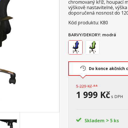
chromovaný kříž, houpací 
výškově nastavitelné, výška
doporučená nosnost do 12
Kód produktu: K80
BARVY/DEKORY:
modrá
Do konce akčních 
5 229 Kč **
1 999 Kč
s DPH
>
Skladem
5 ks