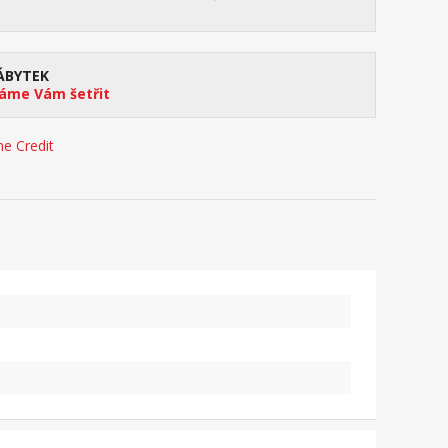
ÁBYTEK
me Vám šetřit
e Credit