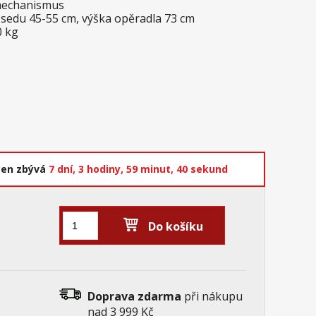
mechanismus
 sedu 45-55 cm, výška opěradla 73 cm
0 kg
cen zbývá
7 dní,
3 hodiny,
59 minut,
39 sekund
Do košíku
Doprava zdarma
při nákupu
nad 3 999 Kč