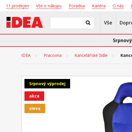
11 prodejen
Vše o nákupu
Poradna
Kariéra
O nás
Vše
Dopr
Srpnový
IDEA
Pracovna
Kancelářské židle
Kanc
Srpnový výprodej
akce
sleva