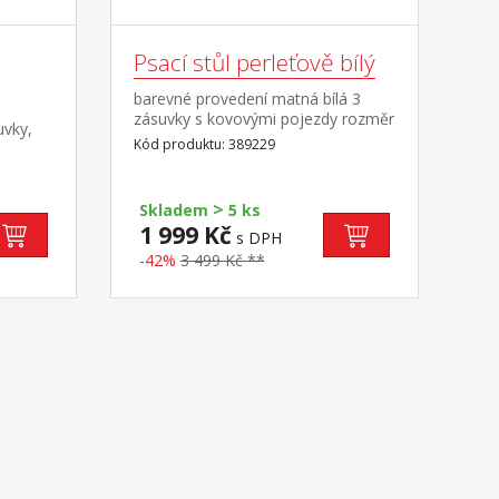
Psací stůl perleťově bílý
barevné provedení matná bílá 3
zásuvky s kovovými pojezdy rozměr
uvky,
zásuvky (š/h/v) 37 × 31 × 10 cm nika
Kód produktu: 389229
o rozměru (š/h/v) 40 × 36 × 13
cm montáž možná na pravou i
levou stranu maximální nosnost
>
Skladem
5 ks
horní desky 30 kg
1 999 Kč
s DPH
-42%
3 499 Kč **