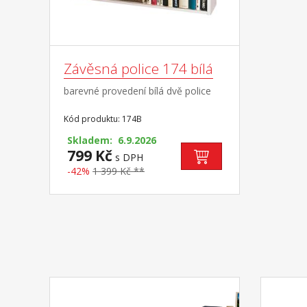
Závěsná police 174 bílá
barevné provedení bílá dvě police
Kód produktu: 174B
Skladem: 6.9.2026
799 Kč
s DPH
-42%
1 399 Kč **