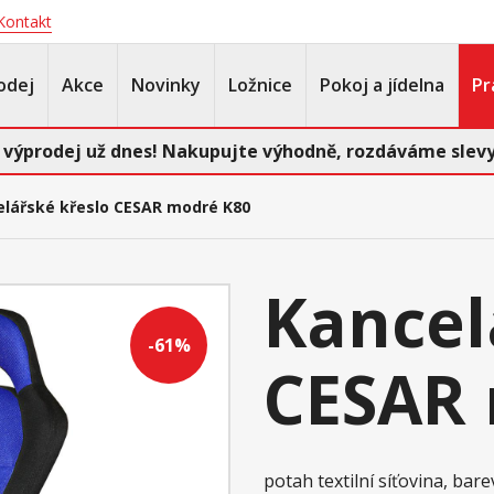
Kontakt
odej
Akce
Novinky
Ložnice
Pokoj a jídelna
Pr
 výprodej už dnes! Nakupujte výhodně, rozdáváme slevy
elářské křeslo CESAR modré K80
Kancel
-61%
CESAR
potah textilní síťovina, ba