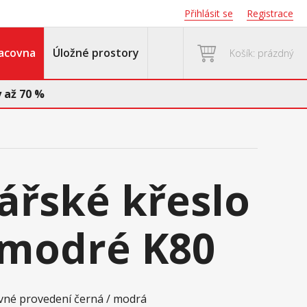
Přihlásit se
Registrace
acovna
Úložné prostory
Košík: prázdný
 až 70 %
ářské křeslo
 modré K80
revné provedení černá / modrá