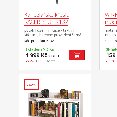
Kancelářské křeslo
WINNY
RACER BLUE K132
mod
potah kůže – imitace / textilní
materiá
síťovina, barevné provedení černá
PP (po
/ modrá výškově nastavitelné,
proved
Kód produktu: K132
Kód pro
houpací mechanismus, výška sedu
>
43-52 cm
Skladem
5 ks
Skla
1 999 Kč
159
s DPH
-57%
4 699 Kč **
-59%
-42%