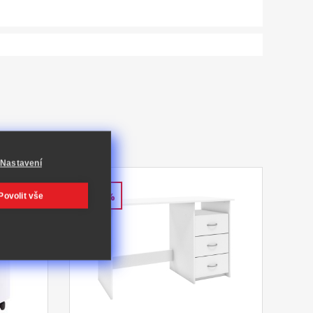
Nastavení
-42%
Povolit vše