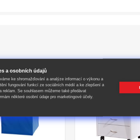
es a osobních údajů
íváme ke shromažďování a analýze informací o výkonu a
tění fungování funkcí ze sociálních médií a ke zlepšení a
-39%
 a reklam. Se souhlasem můžeme také předávat
rmám některé osobní údaje pro marketingové účely.