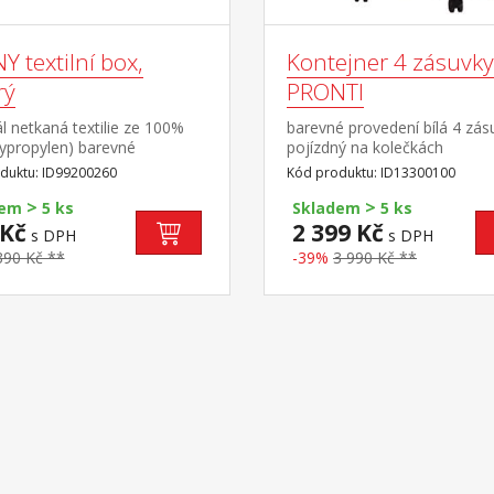
 textilní box,
Kontejner 4 zásuvky
rý
PRONTI
l netkaná textilie ze 100%
barevné provedení bílá 4 zás
lypropylen) barevné
pojízdný na kolečkách
ení modrá
duktu: ID99200260
Kód produktu: ID13300100
>
>
dem
5 ks
Skladem
5 ks
 Kč
2 399 Kč
s DPH
s DPH
390 Kč **
-39%
3 990 Kč **