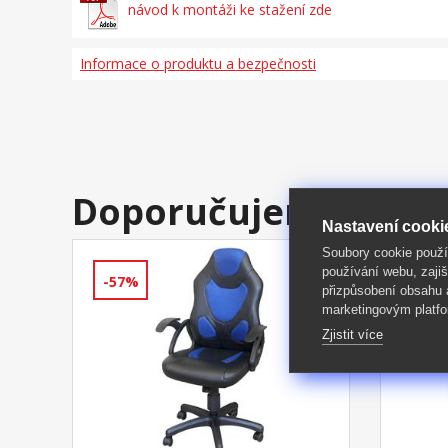
návod k montáži ke stažení zde
Informace o produktu a bezpečnosti
Doporučujeme
Nastavení cooki
Soubory cookie použ
používání webu, zajiš
-57%
-59%
přizpůsobení obsahu
marketingovým platfo
Zjistit více