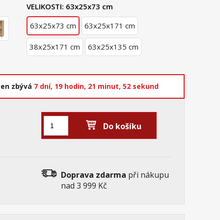
VELIKOSTI:
63x25x73 cm
63x25x73 cm
63x25x171 cm
38x25x171 cm
63x25x135 cm
cen zbývá
7 dní,
19 hodin,
21 minut,
52 sekund
Do košíku
Doprava zdarma
při nákupu
nad 3 999 Kč