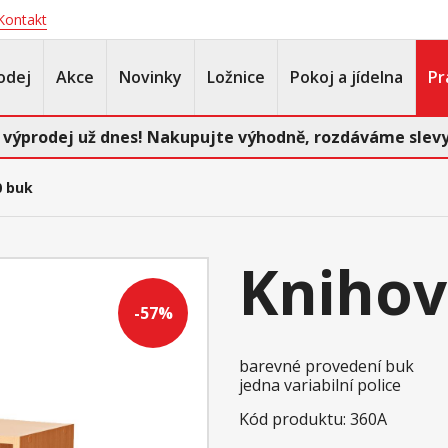
Kontakt
odej
Akce
Novinky
Ložnice
Pokoj a jídelna
Pr
 výprodej už dnes! Nakupujte výhodně, rozdáváme slevy
0 buk
Knihov
-57%
barevné provedení buk
jedna variabilní police
Kód produktu: 360A