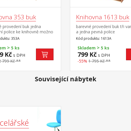
ovna 353 buk
Knihovna 1613 buk
é provedení buk jedna
barevné provedení buk tři vari
lní police ke knihovně možno
a jedna pevná police
it plné dveře 55A
duktu: 353A
Kód produktu: 1613A
>
>
dem
5 ks
Skladem
5 ks
9 Kč
799 Kč
s DPH
s DPH
2 799 Kč **
-55%
1 795 Kč **
Související nábytek
celářské