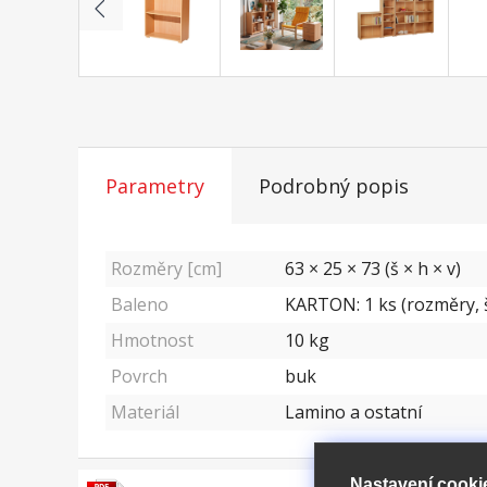
Parametry
Podrobný popis
Rozměry [cm]
63 × 25 × 73 (š × h × v)
Baleno
KARTON: 1 ks (rozměry, š
Hmotnost
10
kg
Povrch
buk
Materiál
Lamino a ostatní
Nastavení cooki