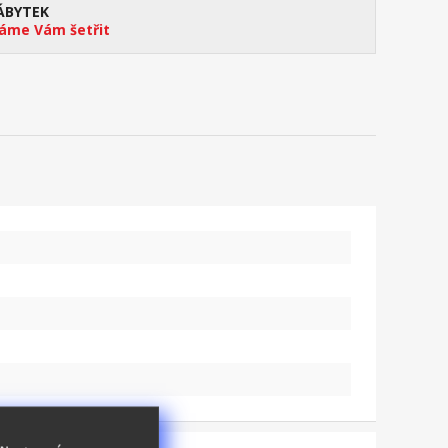
ÁBYTEK
me Vám šetřit