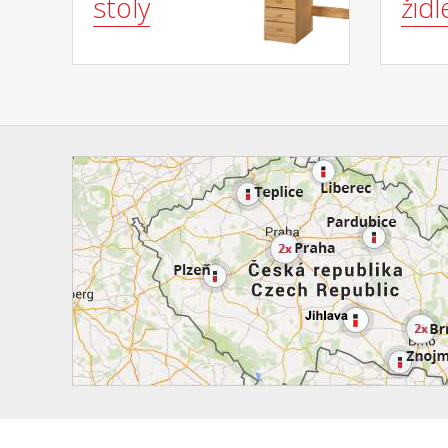
stoly
židl