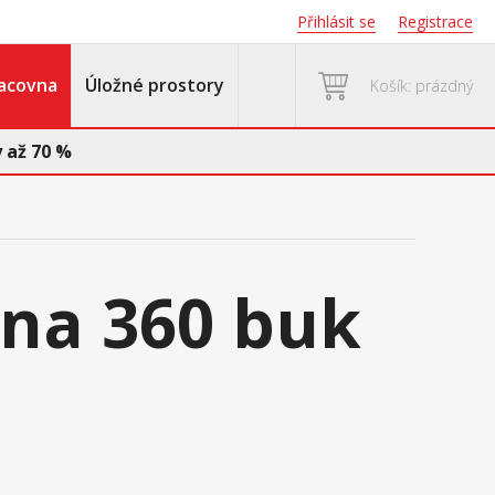
Přihlásit se
Registrace
acovna
Úložné prostory
Košík: prázdný
 až 70 %
na 360 buk