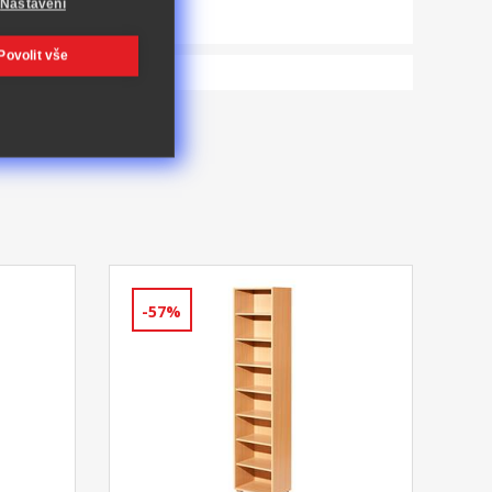
Nastavení
Povolit vše
-57%