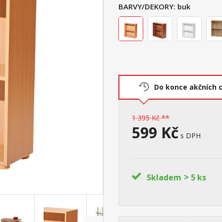
BARVY/DEKORY:
buk
Do konce akčních 
1 395 Kč **
599 Kč
s DPH
>
Skladem
5 ks