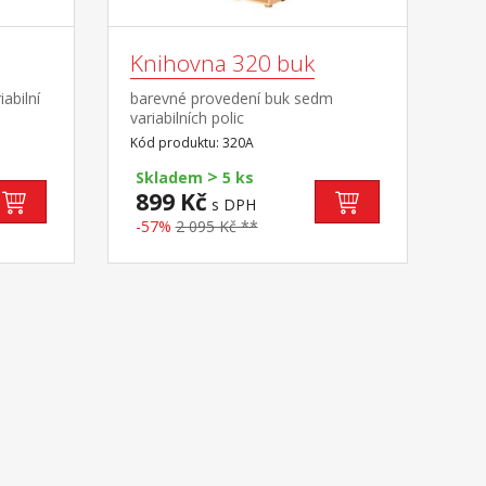
Knihovna 320 buk
abilní
barevné provedení buk sedm
variabilních polic
Kód produktu: 320A
>
Skladem
5 ks
899 Kč
s DPH
-57%
2 095 Kč **