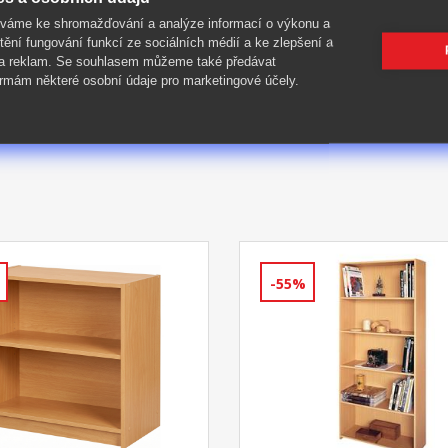
íváme ke shromažďování a analýze informací o výkonu a
tění fungování funkcí ze sociálních médií a ke zlepšení a
 a reklam. Se souhlasem můžeme také předávat
rmám některé osobní údaje pro marketingové účely.
-55%