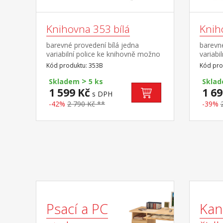
Knihovna 353 bílá
Knih
barevné provedení bílá jedna
barevn
variabilní police ke knihovně možno
variabi
dokoupit plné dveře 55B
dokoup
Kód produktu: 353B
Kód pro
>
Skladem
5 ks
Skla
1 599 Kč
1 69
s DPH
-42%
2 790 Kč **
-39%
Psací a PC
Kan