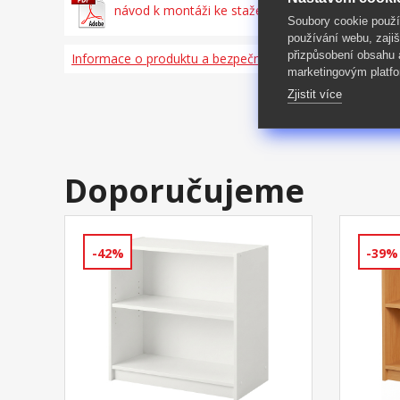
návod k montáži ke stažení zde
Soubory cookie použ
používání webu, zajiš
přizpůsobení obsahu
Informace o produktu a bezpečnosti
marketingovým platfo
Zjistit více
Doporučujeme
-42%
-39%