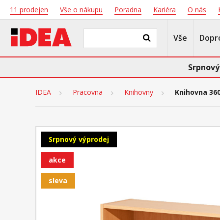
11 prodejen
Vše o nákupu
Poradna
Kariéra
O nás
Vše
Dopr
Srpnový
IDEA
Pracovna
Knihovny
Knihovna 36
Srpnový výprodej
akce
sleva