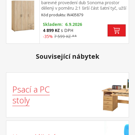
barevné provedení dub Sonoma prostor
dělený v poměru 2:1 širší část šatní tyč, užší
část 2 variabilní police, 2 zásuvky ke skříni je
Kód produktu: IN405879
možno dokoupit nástavec IN405069
Skladem: 6.9.2026
4 899 Kč
s DPH
-35%
7 599 Kč **
Související nábytek
Psací a PC
stoly