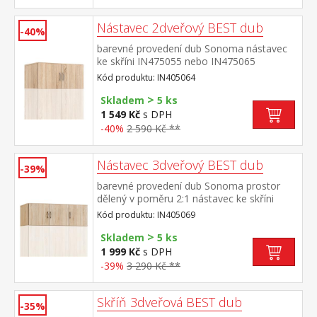
Nástavec 2dveřový BEST dub
-40%
barevné provedení dub Sonoma nástavec
ke skříni IN475055 nebo IN475065
nástavec je součástí skříně a nelze jej
Kód produktu: IN405064
sestavit samostatně
>
Skladem
5 ks
1 549 Kč
s DPH
-40%
2 590 Kč **
Nástavec 3dveřový BEST dub
-39%
barevné provedení dub Sonoma prostor
dělený v poměru 2:1 nástavec ke skříni
IN405879 nástavec je součástí skříně a
Kód produktu: IN405069
nelze jej sestavit samostatně
>
Skladem
5 ks
1 999 Kč
s DPH
-39%
3 290 Kč **
Skříň 3dveřová BEST dub
-35%