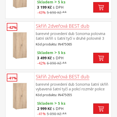
>
Skladem
5 ks
3 199 Kč
s DPH
-43%
5 690 Kč **
Skříň 2dveřová BEST dub
-42%
barevné provedení dub Sonoma polovina
šatní skříň s šatní tyčí v druhé polovině 3
police, z toho 2 variabilní rozměr police
Kód produktu: IN475065
(š/h) 38 × 40 cm ke skříni je možno
>
dokoupit nástavec IN405064
Skladem
5 ks
3 499 Kč
s DPH
-42%
6 090 Kč **
Skříň 2dveřová BEST dub
-41%
barevné provedení dub Sonoma šatní skříň
vybavená šatní tyčí a policí rozměr police
(š/h) 78 × 40 cm ke skříni je možno
Kód produktu: IN475055
dokoupit nástavec IN405064
>
Skladem
5 ks
2 999 Kč
s DPH
-41%
5 090 Kč **