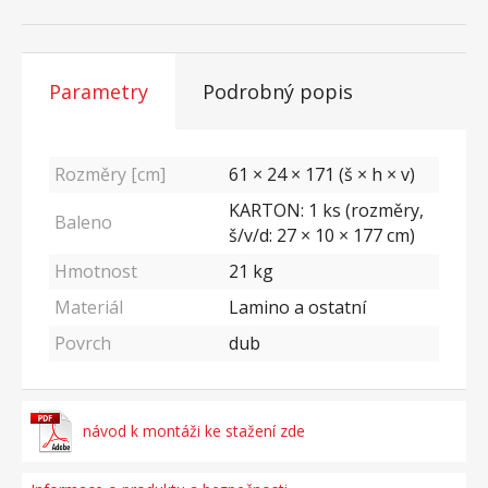
Parametry
Podrobný popis
Rozměry [cm]
61 × 24 × 171 (š × h × v)
KARTON: 1 ks (rozměry,
Baleno
š/v/d: 27 × 10 × 177 cm)
Hmotnost
21
kg
Materiál
Lamino a ostatní
Povrch
dub
návod k montáži ke stažení zde