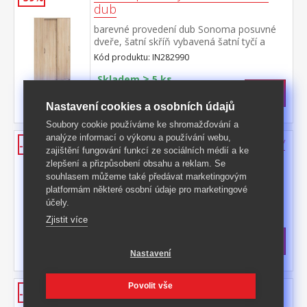
dub
barevné provedení dub Sonoma posuvné
dveře, šatní skříň vybavená šatní tyčí a
policí
Kód produktu: IN282990
>
Skladem
5 ks
2 999 Kč
s DPH
-39%
4 990 Kč **
Nastavení cookies a osobních údajů
Soubory cookie používáme ke shromažďování a
analýze informací o výkonu a používání webu,
Skříň policová 2 dveře + 2 zásuvky
-40%
zajištění fungování funkcí ze sociálních médií a ke
BEST dub
zlepšení a přizpůsobení obsahu a reklam. Se
barevné provedení dub Sonoma 3 police, 2
souhlasem můžeme také předávat marketingovým
velké zásuvky s kovovými pojezdy
platformám některé osobní údaje pro marketingové
účely.
Kód produktu: IN107862
Zjistit více
>
Skladem
5 ks
3 499 Kč
s DPH
-40%
5 890 Kč **
Nastavení
Povolit vše
Skříň policová 2dveřová BEST dub
-43%