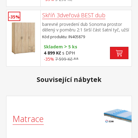
Skříň 3dveřová BEST dub
-35%
barevné provedení dub Sonoma prostor
dělený v poměru 2:1 širší část šatní tyč, užší
část 2 variabilní police, 2 zásuvky ke skříni je
Kód produktu: IN405879
možno dokoupit nástavec IN405069
>
Skladem
5 ks
4 899 Kč
s DPH
-35%
7 599 Kč **
Související nábytek
Matrace