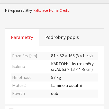
Nákup na splátky:
kalkulace Home Credit
Parametry
Podrobný popis
Rozměry [cm]
81 × 52 × 168 (š × h × v)
KARTON: 1 ks (rozměry,
Baleno
š/v/d: 53 × 13 × 178 cm)
Hmotnost
57
kg
Materiál
Lamino a ostatní
Povrch
dub