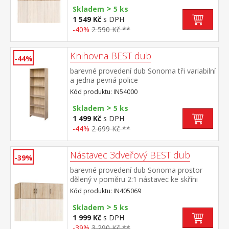
>
Skladem
5 ks
1 549 Kč
s DPH
-40%
2 590 Kč **
Knihovna BEST dub
-44%
barevné provedení dub Sonoma tři variabilní
a jedna pevná police
Kód produktu: IN54000
>
Skladem
5 ks
1 499 Kč
s DPH
-44%
2 699 Kč **
Nástavec 3dveřový BEST dub
-39%
barevné provedení dub Sonoma prostor
dělený v poměru 2:1 nástavec ke skříni
IN405879 nástavec je součástí skříně a
Kód produktu: IN405069
nelze jej sestavit samostatně
>
Skladem
5 ks
1 999 Kč
s DPH
-39%
3 290 Kč **