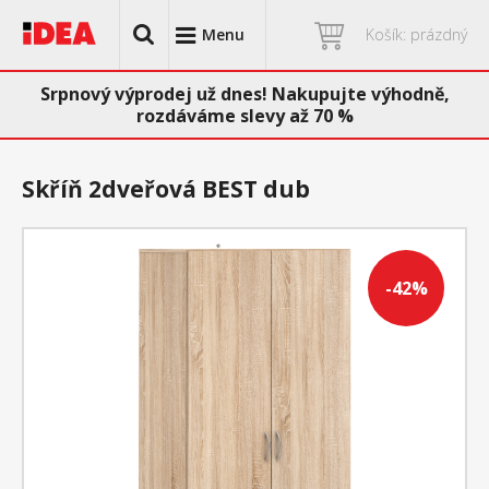
Menu
Košík: prázdný
Srpnový výprodej už dnes! Nakupujte výhodně,
rozdáváme slevy až 70 %
Skříň 2dveřová BEST dub
-42%