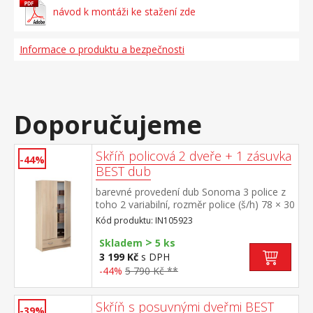
návod k montáži ke stažení zde
Informace o produktu a bezpečnosti
Doporučujeme
Skříň policová 2 dveře + 1 zásuvka
-44%
BEST dub
barevné provedení dub Sonoma 3 police z
toho 2 variabilní, rozměr police (š/h) 78 × 30
cm 1 široká zásuvka s kovovými pojezdy
Kód produktu: IN105923
>
Skladem
5 ks
3 199 Kč
s DPH
-44%
5 790 Kč **
Skříň s posuvnými dveřmi BEST
-39%