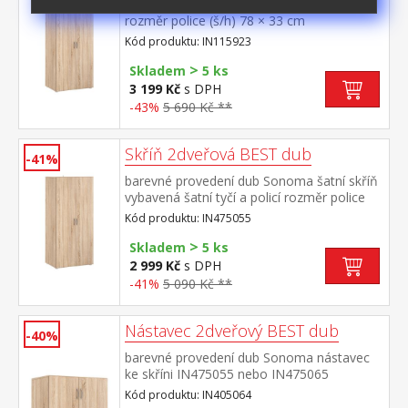
barevné provedení dub Sonoma 3 police,
rozměr police (š/h) 78 × 33 cm
Kód produktu: IN115923
>
Skladem
5 ks
3 199 Kč
s DPH
-43%
5 690 Kč **
Skříň 2dveřová BEST dub
-41%
barevné provedení dub Sonoma šatní skříň
vybavená šatní tyčí a policí rozměr police
(š/h) 78 × 40 cm ke skříni je možno
Kód produktu: IN475055
dokoupit nástavec IN405064
>
Skladem
5 ks
2 999 Kč
s DPH
-41%
5 090 Kč **
Nástavec 2dveřový BEST dub
-40%
barevné provedení dub Sonoma nástavec
ke skříni IN475055 nebo IN475065
nástavec je součástí skříně a nelze jej
Kód produktu: IN405064
sestavit samostatně