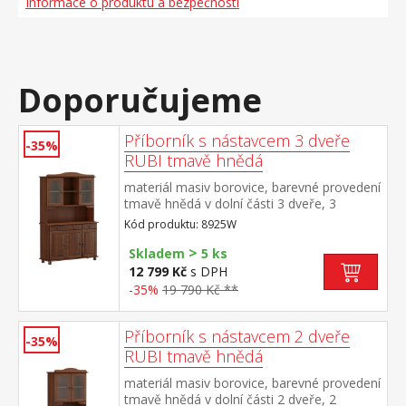
Informace o produktu a bezpečnosti
Doporučujeme
Příborník s nástavcem 3 dveře
-35%
RUBI tmavě hnědá
materiál masiv borovice, barevné provedení
tmavě hnědá v dolní části 3 dveře, 3
zásuvky s kovovými pojezdy v horní části
Kód produktu: 8925W
dvoje prosklené dveře
>
Skladem
5 ks
12 799 Kč
s DPH
-35%
19 790 Kč **
Příborník s nástavcem 2 dveře
-35%
RUBI tmavě hnědá
materiál masiv borovice, barevné provedení
tmavě hnědá v dolní části 2 dveře, 2