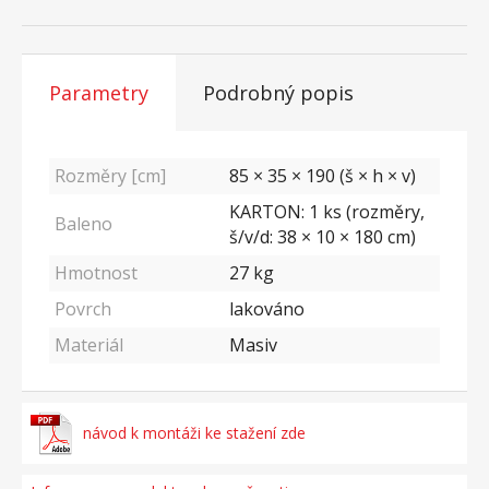
Parametry
Podrobný popis
Rozměry [cm]
85 × 35 × 190 (š × h × v)
KARTON: 1 ks (rozměry,
Baleno
š/v/d: 38 × 10 × 180 cm)
Hmotnost
27
kg
Povrch
lakováno
Materiál
Masiv
návod k montáži ke stažení zde