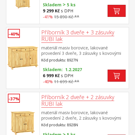
>
Skladem
5 ks
9 299 Kč
s DPH
-41%
15 890 Kč **
Příborník 3 dveře + 3 zásuvky
-40%
RUBI lak
materiál masiv borovice, lakované
provedení 3 dveře, 3 zásuvky s kovovými
pojezdy, 1 police
Kód produktu: 8927N
Skladem: 1.2.2027
6 999 Kč
s DPH
-40%
11 699 Kč **
Příborník 2 dveře + 2 zásuvky
-37%
RUBI lak
materiál masiv borovice, lakované
provedení 2 dveře, 2 zásuvky s kovovými
pojezdy, 1 police
Kód produktu: 8928N
>
Skladem
5 ks