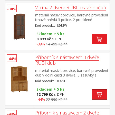
Vitrína 2 dveře RUBI tmavě hnědá
-38%
materiál masiv borovice, barevné provedení
tmavě hnědá 3 police, 2 prosklené
dveře široká zásuvka s kovovými pojezdy
Kód produktu: 8932W
>
Skladem
5 ks
8 899 Kč
s DPH
-38%
14 499 Kč **
Příborník s nástavcem 3 dveře
-44%
RUBI dub
materiál masiv borovice, barevné provedení
dub v dolní části 3 dveře, 3 zásuvky s
kovovými pojezdy v horní části dvoje
Kód produktu: 8925D
prosklené dveře
>
Skladem
5 ks
12 799 Kč
s DPH
-44%
22 990 Kč **
Příborník s nástavcem 2 dveře
-43%