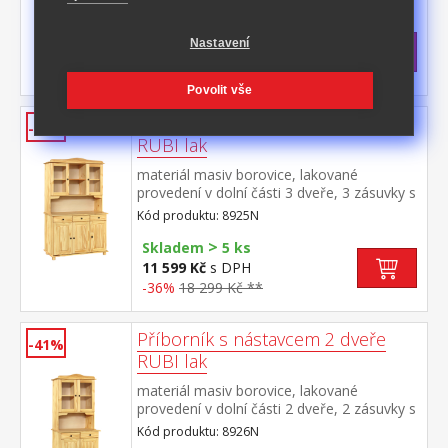
>
Skladem
5 ks
Nastavení
5 499 Kč
s DPH
-40%
9 290 Kč **
Povolit vše
Příborník s nástavcem 3 dveře
-36%
RUBI lak
materiál masiv borovice, lakované
provedení v dolní části 3 dveře, 3 zásuvky s
kovovými pojezdy v horní části dvoje
Kód produktu: 8925N
prosklené dveře
>
Skladem
5 ks
11 599 Kč
s DPH
-36%
18 299 Kč **
Příborník s nástavcem 2 dveře
-41%
RUBI lak
materiál masiv borovice, lakované
provedení v dolní části 2 dveře, 2 zásuvky s
kovovými pojezdy v horní části dvoje
Kód produktu: 8926N
prosklené dveře