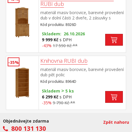
RUBI dub
materiál masiv borovice, barevné provedení
dub v dolní části 2 dveře, 2 zásuvky s
kovovými pojezdy v horní části dvoje
Kód produktu: 8926D
prosklené dveře
Skladem: 26.10.2026
9 999 Kč
s DPH
-43%
17 590 Kč **
Knihovna RUBI dub
-35%
materiál masiv borovice, barevné provedení
dub pět polic
Kód produktu: 8964D
>
Skladem
5 ks
6 299 Kč
s DPH
-35%
9 790 Kč **
Objednávejte zdarma
Zpět nahoru
800 131 130