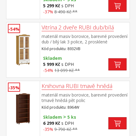
5 299 Kč
s DPH
-37%
8 490 Kč **
Vitrína 2 dveře RUBI dub/bílá
-54%
materiál masiv borovice, barevné provedení
dub / bílý lak 3 police, 2 prosklené
dveře široká zásuvka s kovovými pojezdy
Kód produktu: 8932VB
Skladem
5 999 Kč
s DPH
-54%
13 099 Kč **
Knihovna RUBI tmavě hnědá
-35%
materiál masiv borovice, barevné provedení
tmavě hnědá pět polic
Kód produktu: 8964W
>
Skladem
5 ks
6 299 Kč
s DPH
-35%
9 790 Kč **