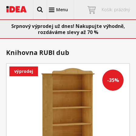
Menu
Košík: prázdný
Srpnový výprodej už dnes! Nakupujte výhodně,
rozdáváme slevy až 70 %
Knihovna RUBI dub
výprodej
-35%