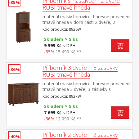
Příborník s nástavcem 2 dveře
-35%
RUBI tmavě hnědá
materiál masiv borovice, barevné provedení
tmavě hnědá v dolní části 2 dveře, 2
zásuvky s kovovými pojezdy v horní části
Kód produktu: 8926W
dvoje prosklené dveře
>
Skladem
5 ks
9 999 Kč
s DPH
-35%
15 490 Kč **
Příborník 3 dveře + 3 zásuvky
-36%
RUBI tmavě hnědá
materiál masiv borovice, barevné provedení
tmavě hnědá 3 dveře, 3 zásuvky s
kovovými pojezdy, 1 police
Kód produktu: 8927W
>
Skladem
5 ks
7 699 Kč
s DPH
-36%
12 090 Kč **
Příborník 2 dveře + 2 zásuvky
-40%