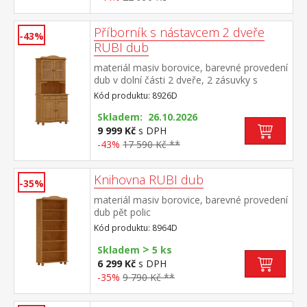
Příborník s nástavcem 2 dveře
-43%
RUBI dub
materiál masiv borovice, barevné provedení
dub v dolní části 2 dveře, 2 zásuvky s
kovovými pojezdy v horní části dvoje
Kód produktu: 8926D
prosklené dveře
Skladem: 26.10.2026
9 999 Kč
s DPH
-43%
17 590 Kč **
Knihovna RUBI dub
-35%
materiál masiv borovice, barevné provedení
dub pět polic
Kód produktu: 8964D
>
Skladem
5 ks
6 299 Kč
s DPH
-35%
9 790 Kč **