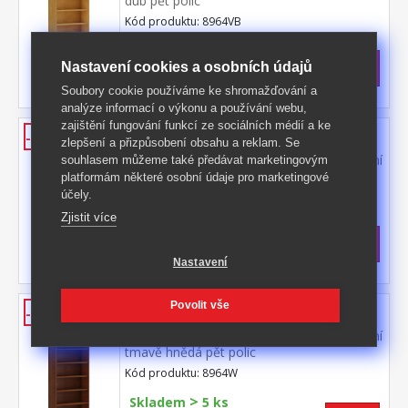
dub pět polic
Kód produktu: 8964VB
Skladem
Nastavení cookies a osobních údajů
5 699 Kč
s DPH
-35%
8 799 Kč **
Soubory cookie používáme ke shromažďování a
analýze informací o výkonu a používání webu,
zajištění fungování funkcí ze sociálních médií a ke
Vitrína 2 dveře RUBI dub/bílá
-54%
zlepšení a přizpůsobení obsahu a reklam. Se
materiál masiv borovice, barevné provedení
souhlasem můžeme také předávat marketingovým
dub / bílý lak 3 police, 2 prosklené
platformám některé osobní údaje pro marketingové
dveře široká zásuvka s kovovými pojezdy
účely.
Kód produktu: 8932VB
Zjistit více
Skladem
5 999 Kč
s DPH
-54%
13 099 Kč **
Nastavení
Knihovna RUBI tmavě hnědá
Povolit vše
-35%
materiál masiv borovice, barevné provedení
tmavě hnědá pět polic
Kód produktu: 8964W
>
Skladem
5 ks