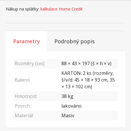
Nákup na splátky:
kalkulace Home Credit
Parametry
Podrobný popis
Rozměry [cm]
88 × 43 × 197 (š × h × v)
KARTON: 2 ks (rozměry,
Baleno
š/v/d: 45 × 18 × 93 cm, 35
× 13 × 102 cm)
Hmotnost
38
kg
Povrch
lakováno
Materiál
Masiv