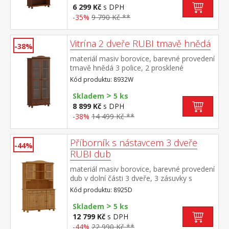
6 299 Kč
s DPH
-35%
9 790 Kč **
Vitrína 2 dveře RUBI tmavě hnědá
-38%
materiál masiv borovice, barevné provedení
tmavě hnědá 3 police, 2 prosklené
dveře široká zásuvka s kovovými pojezdy
Kód produktu: 8932W
>
Skladem
5 ks
8 899 Kč
s DPH
-38%
14 499 Kč **
Příborník s nástavcem 3 dveře
-44%
RUBI dub
materiál masiv borovice, barevné provedení
dub v dolní části 3 dveře, 3 zásuvky s
kovovými pojezdy v horní části dvoje
Kód produktu: 8925D
prosklené dveře
>
Skladem
5 ks
12 799 Kč
s DPH
-44%
22 990 Kč **