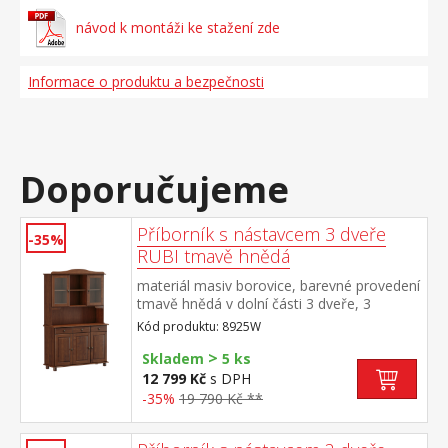
návod k montáži ke stažení zde
Informace o produktu a bezpečnosti
Doporučujeme
Příborník s nástavcem 3 dveře
-35%
RUBI tmavě hnědá
materiál masiv borovice, barevné provedení
tmavě hnědá v dolní části 3 dveře, 3
zásuvky s kovovými pojezdy v horní části
Kód produktu: 8925W
dvoje prosklené dveře
>
Skladem
5 ks
12 799 Kč
s DPH
-35%
19 790 Kč **