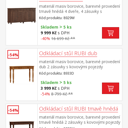
materiál masiv borovice, barevné provedení
tmavě hnědá 4 dveře, 4 zásuvky s
kovovými pojezdy, 2 police
Kód produktu: 8929W
>
Skladem
5 ks
9 999 Kč
s DPH
-40%
16 699 Kč **
Odkládací stůl RUBI dub
-54%
materiál masiv borovice, barevné provedení
dub 2 zásuvky s kovovými pojezdy
Kód produktu: 8933D
>
Skladem
5 ks
3 999 Kč
s DPH
-54%
8 799 Kč **
Odkládací stůl RUBI tmavě hnědá
-54%
materiál masiv borovice, barevné provedení
tmavě hnědá 2 zásuvky s kovovými pojezdy