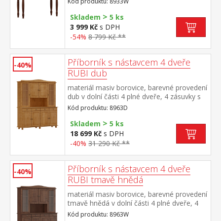
Kód produktu: 8933W
>
Skladem
5 ks
3 999 Kč
s DPH
-54%
8 799 Kč **
Příborník s nástavcem 4 dveře
-40%
RUBI dub
materiál masiv borovice, barevné provedení
dub v dolní části 4 plné dveře, 4 zásuvky s
kovovými pojezdy v horní části 2 prosklené
Kód produktu: 8963D
a 2 plné dveře
>
Skladem
5 ks
18 699 Kč
s DPH
-40%
31 290 Kč **
Příborník s nástavcem 4 dveře
-40%
RUBI tmavě hnědá
materiál masiv borovice, barevné provedení
tmavě hnědá v dolní části 4 plné dveře, 4
zásuvky s kovovými pojezdy v horní části 2
Kód produktu: 8963W
prosklené a 2 plné dveře