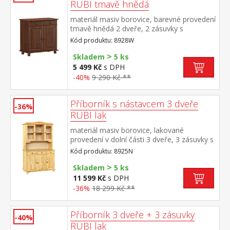
RUBI tmavě hnědá
materiál masiv borovice, barevné provedení
tmavě hnědá 2 dveře, 2 zásuvky s
kovovými pojezdy, 1 police
Kód produktu: 8928W
>
Skladem
5 ks
5 499 Kč
s DPH
-40%
9 290 Kč **
Příborník s nástavcem 3 dveře
-36%
RUBI lak
materiál masiv borovice, lakované
provedení v dolní části 3 dveře, 3 zásuvky s
kovovými pojezdy v horní části dvoje
Kód produktu: 8925N
prosklené dveře
>
Skladem
5 ks
11 599 Kč
s DPH
-36%
18 299 Kč **
Příborník 3 dveře + 3 zásuvky
-40%
RUBI lak