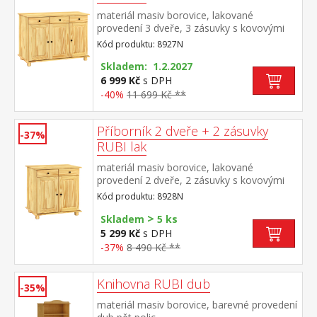
materiál masiv borovice, lakované
provedení 3 dveře, 3 zásuvky s kovovými
pojezdy, 1 police
Kód produktu: 8927N
Skladem: 1.2.2027
6 999 Kč
s DPH
-40%
11 699 Kč **
Příborník 2 dveře + 2 zásuvky
-37%
RUBI lak
materiál masiv borovice, lakované
provedení 2 dveře, 2 zásuvky s kovovými
pojezdy, 1 police
Kód produktu: 8928N
>
Skladem
5 ks
5 299 Kč
s DPH
-37%
8 490 Kč **
Knihovna RUBI dub
-35%
materiál masiv borovice, barevné provedení