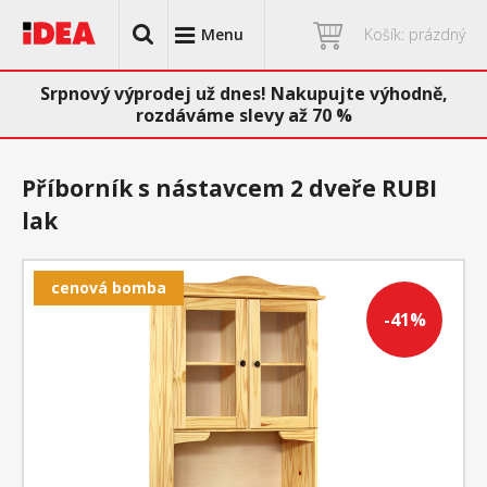
Menu
Košík: prázdný
Srpnový výprodej už dnes! Nakupujte výhodně,
rozdáváme slevy až 70 %
Příborník s nástavcem 2 dveře RUBI
lak
cenová bomba
-41%