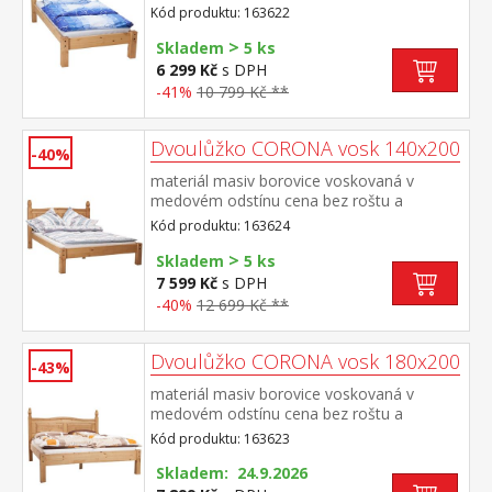
matrace doporučený rozměr matrace 90 ×
Kód produktu: 163622
200 cm a rošt R1 toto lůžko NELZE
>
kombinovat s lamelovým roštem 7154
Skladem
5 ks
nebo 7861součást sestavy Corona
6 299 Kč
s DPH
-41%
10 799 Kč **
Dvoulůžko CORONA vosk 140x200
-40%
materiál masiv borovice voskovaná v
medovém odstínu cena bez roštu a
matrace doporučený rozměr matrace 140 ×
Kód produktu: 163624
200 cm a rošt R3 součást sestavy Corona
>
Skladem
5 ks
7 599 Kč
s DPH
-40%
12 699 Kč **
Dvoulůžko CORONA vosk 180x200
-43%
materiál masiv borovice voskovaná v
medovém odstínu cena bez roštu a
matrace doporučený rozměr matrace 180 ×
Kód produktu: 163623
200 cm nebo 2 kusy 90 × 200 cm a rošt R4
nebo 2 kusy R1 součást sestavy Corona
Skladem: 24.9.2026