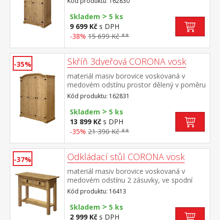
Kód produktu: 162830
součást sestavy Corona
>
Skladem
5 ks
9 699 Kč
s DPH
-38%
15 699 Kč **
Skříň 3dveřová CORONA vosk
-35%
materiál masiv borovice voskovaná v
medovém odstínu prostor dělený v poměru
2:1 širší část šatní tyč a police na klobouky,
Kód produktu: 162831
užší část 3 police z toho 2 variabilní kovové
>
ozdobné úchytky součást sestavy Corona
Skladem
5 ks
13 899 Kč
s DPH
-35%
21 390 Kč **
Odkládací stůl CORONA vosk
-37%
materiál masiv borovice voskovaná v
medovém odstínu 2 zásuvky, ve spodní
části police kovové ozdobné úchytky
Kód produktu: 16413
součást sestavy Corona
>
Skladem
5 ks
2 999 Kč
s DPH