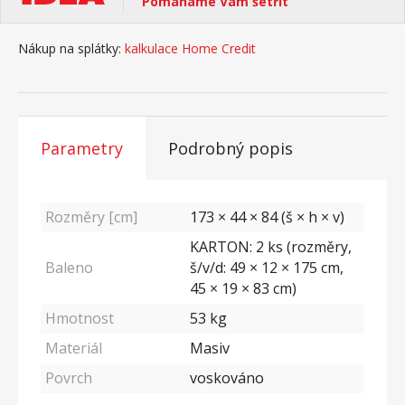
Pomáháme Vám šetřit
Nákup na splátky:
kalkulace Home Credit
Parametry
Podrobný popis
Rozměry [cm]
173 × 44 × 84 (š × h × v)
KARTON: 2 ks (rozměry,
Baleno
š/v/d: 49 × 12 × 175 cm,
45 × 19 × 83 cm)
Hmotnost
53
kg
Materiál
Masiv
Povrch
voskováno