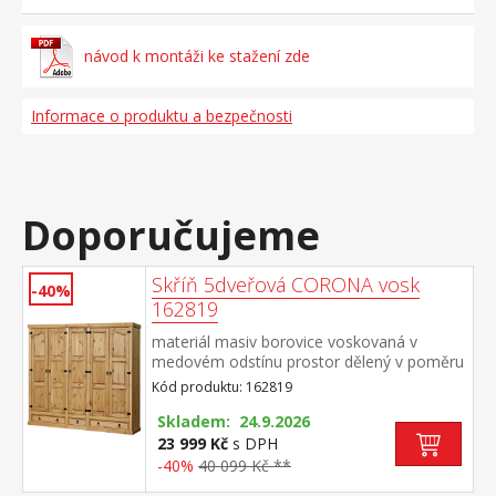
návod k montáži ke stažení zde
Informace o produktu a bezpečnosti
Doporučujeme
Skříň 5dveřová CORONA vosk
-40%
162819
materiál masiv borovice voskovaná v
medovém odstínu prostor dělený v poměru
2:1:2 v obou širších částech šatní tyč a
Kód produktu: 162819
police na klobouky, střední užší část 3
variabilní police ve spodní části 2 velké a 1
Skladem: 24.9.2026
malá zásuvka, kovové ozdobné
23 999 Kč
s DPH
úchytky doporučený nástavec CORONA
-40%
40 099 Kč **
16953 součást sestavy Corona