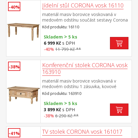
Jídelní stůl CORONA vosk 16110
-40%
materiál masiv borovice voskovaná v
medovém odstínu součást sestavy Corona
Kód produktu: 16110
>
Skladem
5 ks
6 999 Kč
s DPH
-40%
11 799 Kč **
Konferenční stolek CORONA vosk
-38%
163910
materiál masiv borovice voskovaná v
medovém odstínu 1 zásuvka, kovové
ozdobné úchytky součást sestavy Corona
Kód produktu: 163910
>
Skladem
5 ks
3 899 Kč
s DPH
-38%
6 290 Kč **
TV stolek CORONA vosk 161017
-41%