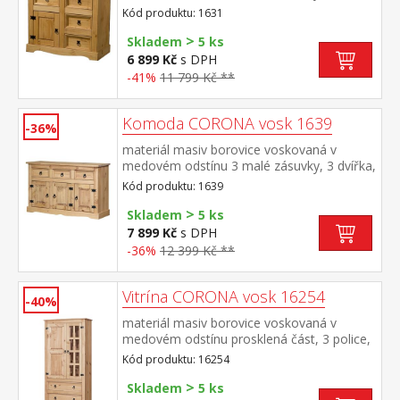
kovové ozdobné úchytky možno doplnit
Kód produktu: 1631
nástavcem CORONA 16463 součást
>
sestavy Corona
Skladem
5 ks
6 899 Kč
s DPH
-41%
11 799 Kč **
Komoda CORONA vosk 1639
-36%
materiál masiv borovice voskovaná v
medovém odstínu 3 malé zásuvky, 3 dvířka,
1 police, kovové ozdobné úchytky vhodný
Kód produktu: 1639
doplněk nástavec CORONA 16465 součást
>
sestavy Corona
Skladem
5 ks
7 899 Kč
s DPH
-36%
12 399 Kč **
Vitrína CORONA vosk 16254
-40%
materiál masiv borovice voskovaná v
medovém odstínu prosklená část, 3 police,
1 plná dvířka, 2 velké zásuvky hloubka
Kód produktu: 16254
zásuvky 32 cm, kovové ozdobné úchytky
>
součást sestavy Corona
Skladem
5 ks