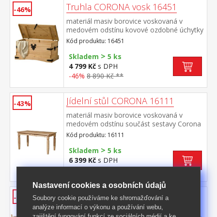
Truhla CORONA vosk 16451
-46%
materiál masiv borovice voskovaná v
medovém odstínu kovové ozdobné úchytky
a petlice součást sestavy Corona
Kód produktu: 16451
>
Skladem
5 ks
4 799 Kč
s DPH
-46%
8 890 Kč **
Jídelní stůl CORONA 16111
-43%
materiál masiv borovice voskovaná v
medovém odstínu součást sestavy Corona
Kód produktu: 16111
>
Skladem
5 ks
6 399 Kč
s DPH
-43%
11 299 Kč **
Nastavení cookies a osobních údajů
Jídelní set CORONA 4432
-41%
Soubory cookie používáme ke shromažďování a
analýze informací o výkonu a používání webu,
jídelní stůl CORONA 16111 a 4 jídelní židle
zajištění fungování funkcí ze sociálních médií a ke