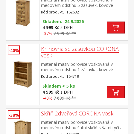
medovém odstínu 5 zásuvek, kovové
ozdobné úchytky součást sestavy Corona
Kód produktu: 162632
Skladem: 24.9.2026
4 999 Kč
s DPH
-37%
7 999 Kč **
Knihovna se zásuvkou CORONA
-40%
vosk
materiál masiv borovice voskovaná v
medovém odstínu 1 zásuvka, kovové
ozdobné úchytky součást sestavy Corona
Kód produktu: 164719
>
Skladem
5 ks
4 599 Kč
s DPH
-40%
7 699 Kč **
Skříň 2dveřová CORONA vosk
-38%
materiál masiv borovice voskovaná v
medovém odstínu šatní skříň s šatní tyčí a
policí na klobouky kovové ozdobné úchytky