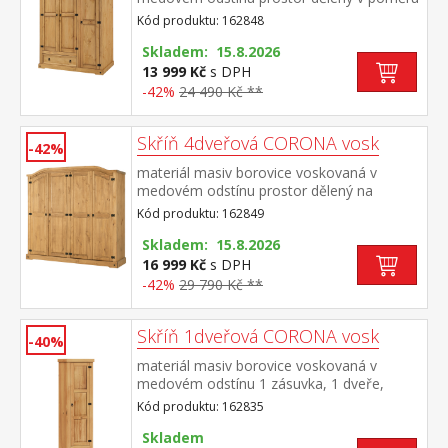
2:1 širší část šatní tyč a police na klobouky,
Kód produktu: 162848
ve spodní části široká zásuvka užší část 3
police z toho 2 variabilní kovové ozdobné
Skladem: 15.8.2026
úchytky součást sestavy Corona
13 999 Kč
s DPH
-42%
24 490 Kč **
Skříň 4dveřová CORONA vosk
-42%
materiál masiv borovice voskovaná v
medovém odstínu prostor dělený na
polovinyv levé části šatní tyč a police na
Kód produktu: 162849
klobouky v pravé části vlevo šatní tyč a
police na klobouky, vpravo 3 police z toho 2
Skladem: 15.8.2026
variabilní kovové ozdobné úchytky součást
16 999 Kč
s DPH
sestavy Corona
-42%
29 790 Kč **
Skříň 1dveřová CORONA vosk
-40%
materiál masiv borovice voskovaná v
medovém odstínu 1 zásuvka, 1 dveře,
kovové ozdobné úchytky 3 police z toho 2
Kód produktu: 162835
variabilní součást sestavy Corona
Skladem