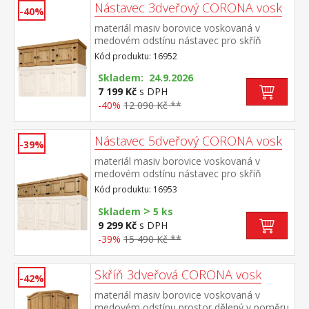
Nástavec 3dveřový CORONA vosk
-40%
materiál masiv borovice voskovaná v
medovém odstínu nástavec pro skříň
162818 součást sestavy Corona
Kód produktu: 16952
Skladem: 24.9.2026
7 199 Kč
s DPH
-40%
12 090 Kč **
Nástavec 5dveřový CORONA vosk
-39%
materiál masiv borovice voskovaná v
medovém odstínu nástavec pro skříň
162819 součást sestavy Corona
Kód produktu: 16953
>
Skladem
5 ks
9 299 Kč
s DPH
-39%
15 490 Kč **
Skříň 3dveřová CORONA vosk
-42%
materiál masiv borovice voskovaná v
medovém odstínu prostor dělený v poměru