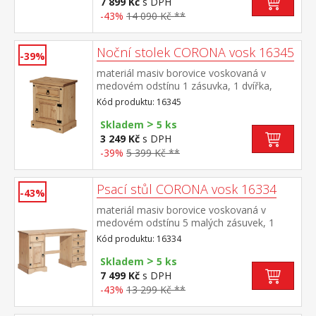
7 899 Kč
s DPH
-43%
14 090 Kč **
Noční stolek CORONA vosk 16345
-39%
materiál masiv borovice voskovaná v
medovém odstínu 1 zásuvka, 1 dvířka,
hloubka zásuvky 30 cm, kovové ozdobné
Kód produktu: 16345
úchytky možnost montáže pantů na levou i
>
pravou stranu součást sestavy Corona
Skladem
5 ks
3 249 Kč
s DPH
-39%
5 399 Kč **
Psací stůl CORONA vosk 16334
-43%
materiál masiv borovice voskovaná v
medovém odstínu 5 malých zásuvek, 1
dvířka, kovové ozdobné úchytky součást
Kód produktu: 16334
sestavy Corona
>
Skladem
5 ks
7 499 Kč
s DPH
-43%
13 299 Kč **