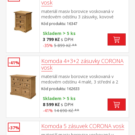
vosk
materiál masiv borovice voskovaná v
medovém odstínu 3 zásuvky, kovové
ozdobné úchytky součást sestavy Corona
Kód produktu: 16347
>
Skladem
5 ks
3 799 Kč
s DPH
-35%
5 899 Kč **
Komoda 4+3+2 zásuvky CORONA
-41%
vosk
materiál masiv borovice voskovaná v
medovém odstínu 4 malé, 3 střední a 2
velké zásuvky, kovové ozdobné úchytky
Kód produktu: 162633
součást sestavy Corona
>
Skladem
5 ks
8 599 Kč
s DPH
-41%
14 690 Kč **
Komoda 5 zásuvek CORONA vosk
-37%
materiál masiv borovice voskovaná v