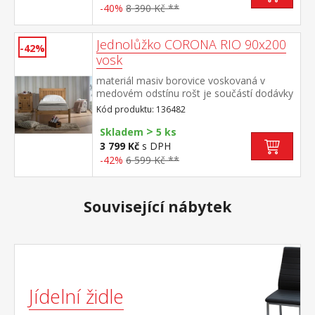
-40%
8 390 Kč **
Jednolůžko CORONA RIO 90x200
-42%
vosk
materiál masiv borovice voskovaná v
medovém odstínu rošt je součástí dodávky
doporučený rozměr matrace 90 × 200 cm
Kód produktu: 136482
součást sestavy Corona
>
Skladem
5 ks
3 799 Kč
s DPH
-42%
6 599 Kč **
Související nábytek
Jídelní židle