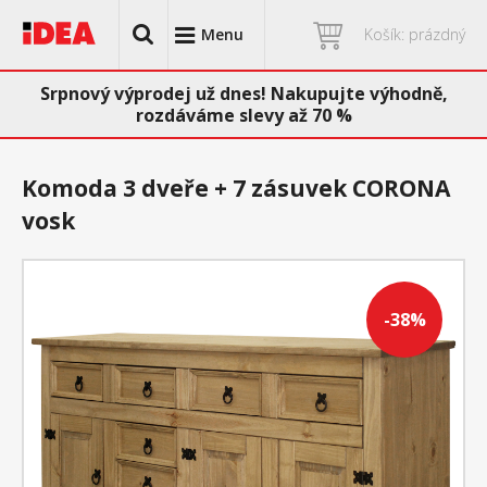
Menu
Košík: prázdný
Srpnový výprodej už dnes! Nakupujte výhodně,
rozdáváme slevy až 70 %
Komoda 3 dveře + 7 zásuvek CORONA
vosk
-38%