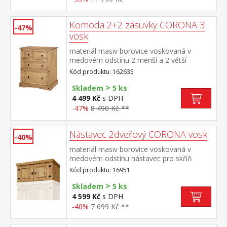
Komoda 2+2 zásuvky CORONA 3
-47%
vosk
materiál masiv borovice voskovaná v
medovém odstínu 2 menší a 2 větší
zásuvky, kovové ozdobné úchytky součást
Kód produktu: 162635
sestavy Corona 3
>
Skladem
5 ks
4 499 Kč
s DPH
-47%
8 490 Kč **
Nástavec 2dveřový CORONA vosk
-40%
materiál masiv borovice voskovaná v
medovém odstínu nástavec pro skříň
162820 součást sestavy Corona
Kód produktu: 16951
>
Skladem
5 ks
4 599 Kč
s DPH
-40%
7 699 Kč **