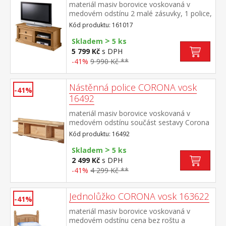
materiál masiv borovice voskovaná v
medovém odstínu 2 malé zásuvky, 1 police,
kovové ozdobné úchytky součást sestavy
Kód produktu: 161017
Corona
>
Skladem
5 ks
5 799 Kč
s DPH
-41%
9 990 Kč **
Nástěnná police CORONA vosk
-41%
16492
materiál masiv borovice voskovaná v
medovém odstínu součást sestavy Corona
Kód produktu: 16492
>
Skladem
5 ks
2 499 Kč
s DPH
-41%
4 299 Kč **
Jednolůžko CORONA vosk 163622
-41%
materiál masiv borovice voskovaná v
medovém odstínu cena bez roštu a