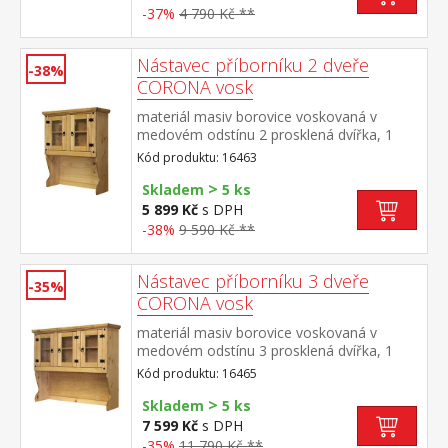
-37%
4 790 Kč **
Nástavec příborníku 2 dveře
-38%
CORONA vosk
materiál masiv borovice voskovaná v
medovém odstínu 2 prosklená dvířka, 1
police, kovové ozdobné úchytky vhodný
Kód produktu: 16463
doplněk ke komodě CORONA 16263 nebo
>
1631 součást sestavy Corona
Skladem
5 ks
5 899 Kč
s DPH
-38%
9 590 Kč **
Nástavec příborníku 3 dveře
-35%
CORONA vosk
materiál masiv borovice voskovaná v
medovém odstínu 3 prosklená dvířka, 1
police, kovové ozdobné úchytky vhodný
Kód produktu: 16465
doplněk ke komodě CORONA 1639 nebo
>
1632 součást sestavy Corona
Skladem
5 ks
7 599 Kč
s DPH
-35%
11 790 Kč **