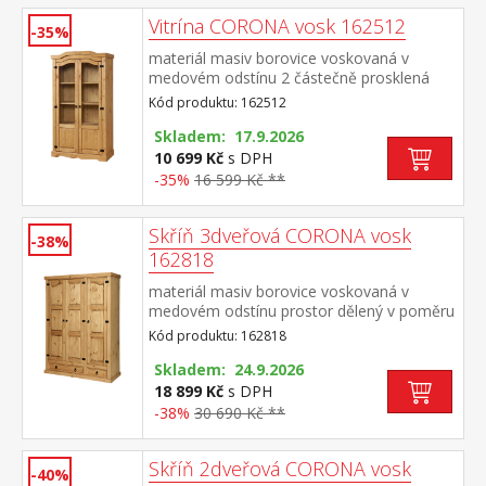
Vitrína CORONA vosk 162512
-35%
materiál masiv borovice voskovaná v
medovém odstínu 2 částečně prosklená
dvířka, kovové ozdobné úchytky součást
Kód produktu: 162512
sestavy Corona
Skladem: 17.9.2026
10 699 Kč
s DPH
-35%
16 599 Kč **
Skříň 3dveřová CORONA vosk
-38%
162818
materiál masiv borovice voskovaná v
medovém odstínu prostor dělený v poměru
2:1 širší část šatní tyč a police, užší část 3
Kód produktu: 162818
police ve spodní části 1 velká a 1 malá
zásuvka, kovové ozdobné
Skladem: 24.9.2026
úchytky doporučený nástavec CORONA
18 899 Kč
s DPH
16952 součást sestavy Corona
-38%
30 690 Kč **
Skříň 2dveřová CORONA vosk
-40%