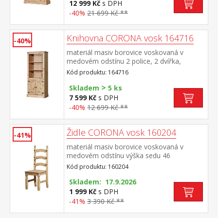
12 999 Kč
s DPH
-40%
21 699 Kč **
Knihovna CORONA vosk 164716
-40%
materiál masiv borovice voskovaná v
medovém odstínu 2 police, 2 dvířka,
kovové ozdobné úchytky součást sestavy
Kód produktu: 164716
Corona
>
Skladem
5 ks
7 599 Kč
s DPH
-40%
12 699 Kč **
Židle CORONA vosk 160204
-41%
materiál masiv borovice voskovaná v
medovém odstínu výška sedu 46
cm součást sestavy Corona
Kód produktu: 160204
Skladem: 17.9.2026
1 999 Kč
s DPH
-41%
3 390 Kč **