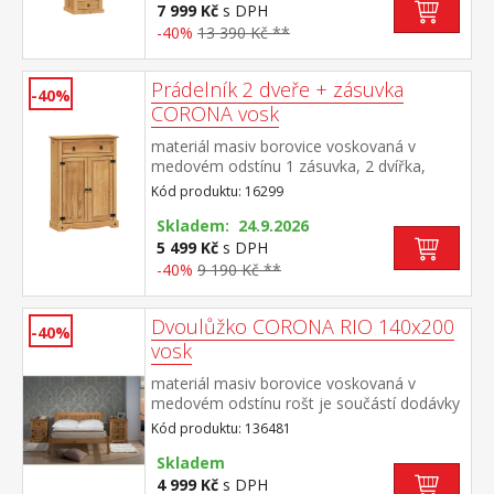
7 999 Kč
s DPH
-40%
13 390 Kč **
Prádelník 2 dveře + zásuvka
-40%
CORONA vosk
materiál masiv borovice voskovaná v
medovém odstínu 1 zásuvka, 2 dvířka,
kovové ozdobné úchytky 2 variabilní
Kód produktu: 16299
police možno použít jako botník pro až 12
párů obuvi součást sestavy Corona
Skladem: 24.9.2026
5 499 Kč
s DPH
-40%
9 190 Kč **
Dvoulůžko CORONA RIO 140x200
-40%
vosk
materiál masiv borovice voskovaná v
medovém odstínu rošt je součástí dodávky
doporučený rozměr matrace 140 × 200 cm
Kód produktu: 136481
součást sestavy Corona
Skladem
4 999 Kč
s DPH