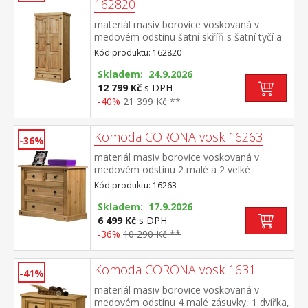
162820
materiál masiv borovice voskovaná v
medovém odstínu šatní skříň s šatní tyčí a
policí na klobouky ve spodní části velká
Kód produktu: 162820
zásuvka, kovové ozdobné
úchytky doporučený nástavec CORONA
Skladem: 24.9.2026
16951 součást sestavy Corona
12 799 Kč
s DPH
-40%
21 399 Kč **
Komoda CORONA vosk 16263
-36%
materiál masiv borovice voskovaná v
medovém odstínu 2 malé a 2 velké
zásuvky, kovové ozdobné úchytky vhodný
Kód produktu: 16263
doplněk je nástavec CORONA 16463
součást sestavy Corona
Skladem: 17.9.2026
6 499 Kč
s DPH
-36%
10 290 Kč **
Komoda CORONA vosk 1631
-41%
materiál masiv borovice voskovaná v
medovém odstínu 4 malé zásuvky, 1 dvířka,