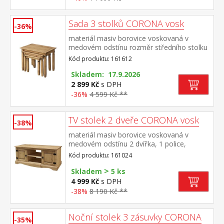
Sada 3 stolků CORONA vosk
-36%
materiál masiv borovice voskovaná v
medovém odstínu rozměr středního stolku
(š/h/v) 52 × 37 × 47 cm rozměr nejmenšího
Kód produktu: 161612
stolku (š/h/v) 38 × 32 × 40 cm součást
sestavy Corona
Skladem: 17.9.2026
2 899 Kč
s DPH
-36%
4 599 Kč **
TV stolek 2 dveře CORONA vosk
-38%
materiál masiv borovice voskovaná v
medovém odstínu 2 dvířka, 1 police,
kovové ozdobné úchytky součást sestavy
Kód produktu: 161024
Corona
>
Skladem
5 ks
4 999 Kč
s DPH
-38%
8 190 Kč **
Noční stolek 3 zásuvky CORONA
-35%