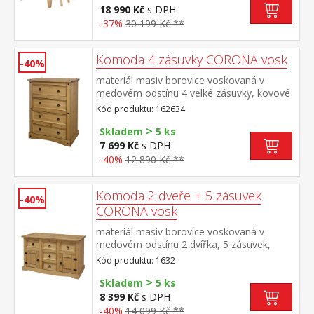
50 × 107 cm součást sestavy Corona
18 990 Kč
s DPH
-37%
30 199 Kč **
Komoda 4 zásuvky CORONA vosk
-40%
materiál masiv borovice voskovaná v
medovém odstínu 4 velké zásuvky, kovové
ozdobné úchytky součást sestavy Corona
Kód produktu: 162634
>
Skladem
5 ks
7 699 Kč
s DPH
-40%
12 890 Kč **
Komoda 2 dveře + 5 zásuvek
-40%
CORONA vosk
materiál masiv borovice voskovaná v
medovém odstínu 2 dvířka, 5 zásuvek,
kovové ozdobné úchytky možno doplnit
Kód produktu: 1632
nástavcem Corona 16465 součást sestavy
>
Corona
Skladem
5 ks
8 399 Kč
s DPH
-40%
14 099 Kč **