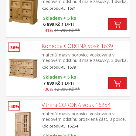
medovém odstínu 4 malé zásuvky, 1 dvířka,
kovové ozdobné úchytky možno doplnit
Kód produktu: 1631
nástavcem CORONA 16463 součást
>
sestavy Corona
Skladem
5 ks
6 899 Kč
s DPH
-41%
11 799 Kč **
Komoda CORONA vosk 1639
-36%
materiál masiv borovice voskovaná v
medovém odstínu 3 malé zásuvky, 3 dvířka,
1 police, kovové ozdobné úchytky vhodný
Kód produktu: 1639
doplněk nástavec CORONA 16465 součást
>
sestavy Corona
Skladem
5 ks
7 899 Kč
s DPH
-36%
12 399 Kč **
Vitrína CORONA vosk 16254
-40%
materiál masiv borovice voskovaná v
medovém odstínu prosklená část, 3 police,
1 plná dvířka, 2 velké zásuvky hloubka
Kód produktu: 16254
zásuvky 32 cm, kovové ozdobné úchytky
>
součást sestavy Corona
Skladem
5 ks