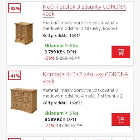
Noční stolek 3 zásuvky CORONA
-35%
vosk
materiál masiv borovice voskovaná v
medovém odstínu 3 zásuvky, kovové
ozdobné úchytky součást sestavy Corona
Kód produktu: 16347
>
Skladem
5 ks
3 799 Kč
s DPH
-35%
5 899 Kč **
Komoda 4+3+2 zásuvky CORONA
-41%
vosk
materiál masiv borovice voskovaná v
medovém odstínu 4 malé, 3 střední a 2
velké zásuvky, kovové ozdobné úchytky
Kód produktu: 162633
součást sestavy Corona
>
Skladem
5 ks
8 599 Kč
s DPH
-41%
14 690 Kč **