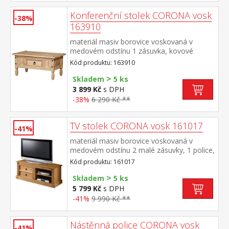
Konferenční stolek CORONA vosk
-38%
163910
materiál masiv borovice voskovaná v
medovém odstínu 1 zásuvka, kovové
ozdobné úchytky součást sestavy Corona
Kód produktu: 163910
>
Skladem
5 ks
3 899 Kč
s DPH
-38%
6 290 Kč **
TV stolek CORONA vosk 161017
-41%
materiál masiv borovice voskovaná v
medovém odstínu 2 malé zásuvky, 1 police,
kovové ozdobné úchytky součást sestavy
Kód produktu: 161017
Corona
>
Skladem
5 ks
5 799 Kč
s DPH
-41%
9 990 Kč **
Nástěnná police CORONA vosk
-41%