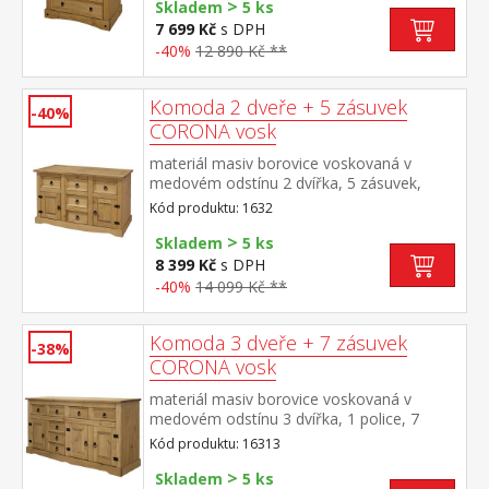
>
Skladem
5 ks
7 699 Kč
s DPH
-40%
12 890 Kč **
Komoda 2 dveře + 5 zásuvek
-40%
CORONA vosk
materiál masiv borovice voskovaná v
medovém odstínu 2 dvířka, 5 zásuvek,
kovové ozdobné úchytky možno doplnit
Kód produktu: 1632
nástavcem Corona 16465 součást sestavy
>
Corona
Skladem
5 ks
8 399 Kč
s DPH
-40%
14 099 Kč **
Komoda 3 dveře + 7 zásuvek
-38%
CORONA vosk
materiál masiv borovice voskovaná v
medovém odstínu 3 dvířka, 1 police, 7
zásuvek, kovové ozdobné úchytky součást
Kód produktu: 16313
sestavy Corona
>
Skladem
5 ks