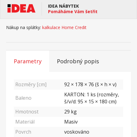
IDEA NÁBYTEK
Pomáháme Vám šetřit
Nákup na splátky:
kalkulace Home Credit
Parametry
Podrobný popis
Rozměry [cm]
92 × 178 × 76 (š × h × v)
KARTON: 1 ks (rozměry,
Baleno
š/v/d: 95 × 15 × 180 cm)
Hmotnost
29
kg
Materiál
Masiv
Povrch
voskováno