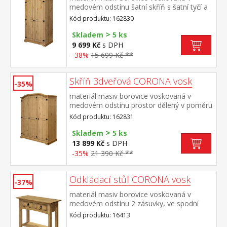
medovém odstínu šatní skříň s šatní tyčí a
policí na klobouky kovové ozdobné úchytky
Kód produktu: 162830
součást sestavy Corona
>
Skladem
5 ks
9 699 Kč
s DPH
-38%
15 699 Kč **
Skříň 3dveřová CORONA vosk
-35%
materiál masiv borovice voskovaná v
medovém odstínu prostor dělený v poměru
2:1 širší část šatní tyč a police na klobouky,
Kód produktu: 162831
užší část 3 police z toho 2 variabilní kovové
>
ozdobné úchytky součást sestavy Corona
Skladem
5 ks
13 899 Kč
s DPH
-35%
21 390 Kč **
Odkládací stůl CORONA vosk
-37%
materiál masiv borovice voskovaná v
medovém odstínu 2 zásuvky, ve spodní
části police kovové ozdobné úchytky
Kód produktu: 16413
součást sestavy Corona