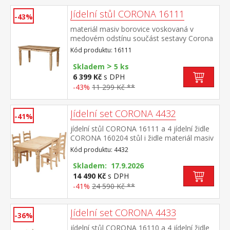
Jídelní stůl CORONA 16111
-43%
materiál masiv borovice voskovaná v
medovém odstínu součást sestavy Corona
Kód produktu: 16111
>
Skladem
5 ks
6 399 Kč
s DPH
-43%
11 299 Kč **
Jídelní set CORONA 4432
-41%
jídelní stůl CORONA 16111 a 4 jídelní židle
CORONA 160204 stůl i židle materiál masiv
borovice voskovaná v medovém odstínu
Kód produktu: 4432
výška sedu židle 46 cm rozměr stolu (š/h/v)
92 × 152 × 76 cm rozměr židle (š/h/v) 45 ×
Skladem: 17.9.2026
50 × 107 cm součást sestavy Corona
14 490 Kč
s DPH
-41%
24 590 Kč **
Jídelní set CORONA 4433
-36%
jídelní stůl CORONA 16110 a 4 jídelní židle