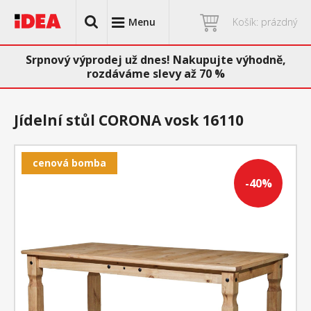
Menu
Košík: prázdný
Srpnový výprodej už dnes! Nakupujte výhodně,
rozdáváme slevy až 70 %
Jídelní stůl CORONA vosk 16110
cenová bomba
-40%