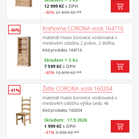
12 999 Kč
s DPH
-40%
21 699 Kč **
Knihovna CORONA vosk 164716
-40%
materiál masiv borovice voskovaná v
medovém odstínu 2 police, 2 dvířka,
kovové ozdobné úchytky součást sestavy
Kód produktu: 164716
Corona
>
Skladem
5 ks
7 599 Kč
s DPH
-40%
12 699 Kč **
Židle CORONA vosk 160204
-41%
materiál masiv borovice voskovaná v
medovém odstínu výška sedu 46
cm součást sestavy Corona
Kód produktu: 160204
Skladem: 17.9.2026
1 999 Kč
s DPH
-41%
3 390 Kč **