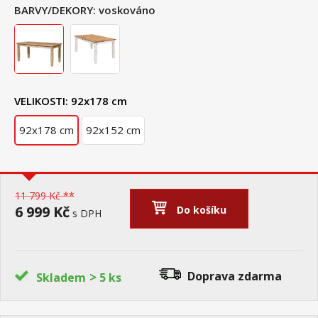
BARVY/DEKORY:
voskováno
VELIKOSTI:
92x178 cm
92x178 cm
92x152 cm
11 799 Kč **
6 999 Kč
Do košíku
s DPH
>
Doprava zdarma
Skladem
5 ks