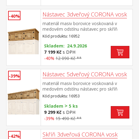
Nástavec 3dveřový CORONA vosk
-40%
materiál masiv borovice voskovaná v
medovém odstínu nástavec pro skříň
162818 součást sestavy Corona
Kód produktu: 16952
Skladem: 24.9.2026
7 199 Kč
s DPH
-40%
12 090 Kč **
Nástavec 5dveřový CORONA vosk
-39%
materiál masiv borovice voskovaná v
medovém odstínu nástavec pro skříň
162819 součást sestavy Corona
Kód produktu: 16953
>
Skladem
5 ks
9 299 Kč
s DPH
-39%
15 490 Kč **
Skříň 3dveřová CORONA vosk
-42%