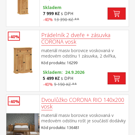
variabilní součást sestavy Corona
Skladem
7 999 Kč
s DPH
-40%
13 390 Kč **
Prádelník 2 dveře + zásuvka
-40%
CORONA vosk
materiál masiv borovice voskovaná v
medovém odstínu 1 zásuvka, 2 dvířka,
kovové ozdobné úchytky 2 variabilní
Kód produktu: 16299
police možno použít jako botník pro až 12
párů obuvi součást sestavy Corona
Skladem: 24.9.2026
5 499 Kč
s DPH
-40%
9 190 Kč **
Dvoulůžko CORONA RIO 140x200
-40%
vosk
materiál masiv borovice voskovaná v
medovém odstínu rošt je součástí dodávky
doporučený rozměr matrace 140 × 200 cm
Kód produktu: 136481
součást sestavy Corona