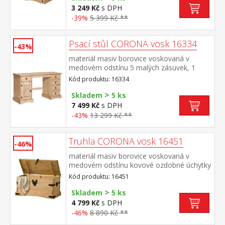
3 249 Kč
s DPH
-39%
5 399 Kč **
Psací stůl CORONA vosk 16334
-43%
materiál masiv borovice voskovaná v
medovém odstínu 5 malých zásuvek, 1
dvířka, kovové ozdobné úchytky součást
Kód produktu: 16334
sestavy Corona
>
Skladem
5 ks
7 499 Kč
s DPH
-43%
13 299 Kč **
Truhla CORONA vosk 16451
-46%
materiál masiv borovice voskovaná v
medovém odstínu kovové ozdobné úchytky
a petlice součást sestavy Corona
Kód produktu: 16451
>
Skladem
5 ks
4 799 Kč
s DPH
-46%
8 890 Kč **