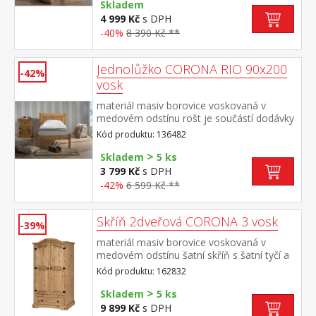
Skladem
4 999 Kč
s DPH
-40%
8 390 Kč **
Jednolůžko CORONA RIO 90x200
-42%
vosk
materiál masiv borovice voskovaná v
medovém odstínu rošt je součástí dodávky
doporučený rozměr matrace 90 × 200 cm
Kód produktu: 136482
součást sestavy Corona
>
Skladem
5 ks
3 799 Kč
s DPH
-42%
6 599 Kč **
Skříň 2dveřová CORONA 3 vosk
-39%
materiál masiv borovice voskovaná v
medovém odstínu šatní skříň s šatní tyčí a
policí na klobouky 1 široká zásuvka, kovové
Kód produktu: 162832
ozdobné úchytky součást sestavy Corona 3
>
Skladem
5 ks
9 899 Kč
s DPH