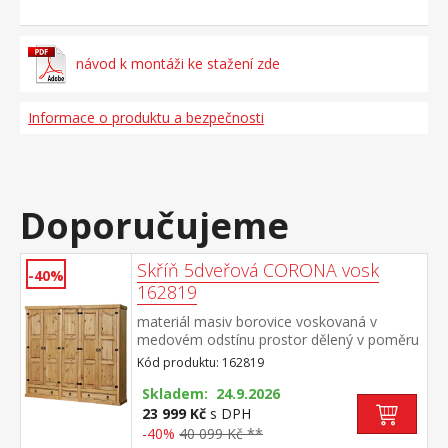
návod k montáži ke stažení zde
Informace o produktu a bezpečnosti
Doporučujeme
Skříň 5dveřová CORONA vosk
-40%
162819
materiál masiv borovice voskovaná v
medovém odstínu prostor dělený v poměru
2:1:2 v obou širších částech šatní tyč a
Kód produktu: 162819
police na klobouky, střední užší část 3
variabilní police ve spodní části 2 velké a 1
Skladem: 24.9.2026
malá zásuvka, kovové ozdobné
23 999 Kč
s DPH
úchytky doporučený nástavec CORONA
-40%
40 099 Kč **
16953 součást sestavy Corona