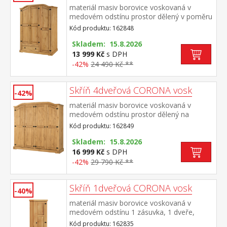
materiál masiv borovice voskovaná v
medovém odstínu prostor dělený v poměru
2:1 širší část šatní tyč a police na klobouky,
Kód produktu: 162848
ve spodní části široká zásuvka užší část 3
police z toho 2 variabilní kovové ozdobné
Skladem: 15.8.2026
úchytky součást sestavy Corona
13 999 Kč
s DPH
-42%
24 490 Kč **
Skříň 4dveřová CORONA vosk
-42%
materiál masiv borovice voskovaná v
medovém odstínu prostor dělený na
polovinyv levé části šatní tyč a police na
Kód produktu: 162849
klobouky v pravé části vlevo šatní tyč a
police na klobouky, vpravo 3 police z toho 2
Skladem: 15.8.2026
variabilní kovové ozdobné úchytky součást
16 999 Kč
s DPH
sestavy Corona
-42%
29 790 Kč **
Skříň 1dveřová CORONA vosk
-40%
materiál masiv borovice voskovaná v
medovém odstínu 1 zásuvka, 1 dveře,
kovové ozdobné úchytky 3 police z toho 2
Kód produktu: 162835