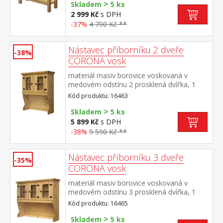
>
Skladem
5 ks
2 999 Kč
s DPH
-37%
4 790 Kč **
Nástavec příborníku 2 dveře
-38%
CORONA vosk
materiál masiv borovice voskovaná v
medovém odstínu 2 prosklená dvířka, 1
police, kovové ozdobné úchytky vhodný
Kód produktu: 16463
doplněk ke komodě CORONA 16263 nebo
>
1631 součást sestavy Corona
Skladem
5 ks
5 899 Kč
s DPH
-38%
9 590 Kč **
Nástavec příborníku 3 dveře
-35%
CORONA vosk
materiál masiv borovice voskovaná v
medovém odstínu 3 prosklená dvířka, 1
police, kovové ozdobné úchytky vhodný
Kód produktu: 16465
doplněk ke komodě CORONA 1639 nebo
>
1632 součást sestavy Corona
Skladem
5 ks