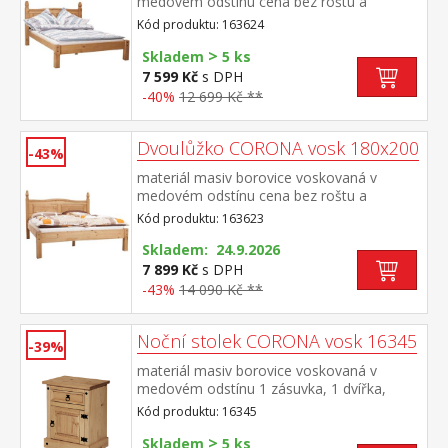
medovém odstínu cena bez roštu a
matrace doporučený rozměr matrace 140 ×
Kód produktu: 163624
200 cm a rošt R3 součást sestavy Corona
>
Skladem
5 ks
7 599 Kč
s DPH
-40%
12 699 Kč **
Dvoulůžko CORONA vosk 180x200
-43%
materiál masiv borovice voskovaná v
medovém odstínu cena bez roštu a
matrace doporučený rozměr matrace 180 ×
Kód produktu: 163623
200 cm nebo 2 kusy 90 × 200 cm a rošt R4
nebo 2 kusy R1 součást sestavy Corona
Skladem: 24.9.2026
7 899 Kč
s DPH
-43%
14 090 Kč **
Noční stolek CORONA vosk 16345
-39%
materiál masiv borovice voskovaná v
medovém odstínu 1 zásuvka, 1 dvířka,
hloubka zásuvky 30 cm, kovové ozdobné
Kód produktu: 16345
úchytky možnost montáže pantů na levou i
>
pravou stranu součást sestavy Corona
Skladem
5 ks