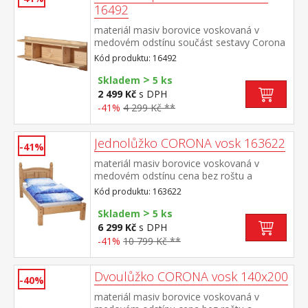
16492
materiál masiv borovice voskovaná v
medovém odstínu součást sestavy Corona
Kód produktu: 16492
>
Skladem
5 ks
2 499 Kč
s DPH
-41%
4 299 Kč **
Jednolůžko CORONA vosk 163622
-41%
materiál masiv borovice voskovaná v
medovém odstínu cena bez roštu a
matrace doporučený rozměr matrace 90 ×
Kód produktu: 163622
200 cm a rošt R1 toto lůžko NELZE
>
kombinovat s lamelovým roštem 7154
Skladem
5 ks
nebo 7861součást sestavy Corona
6 299 Kč
s DPH
-41%
10 799 Kč **
Dvoulůžko CORONA vosk 140x200
-40%
materiál masiv borovice voskovaná v