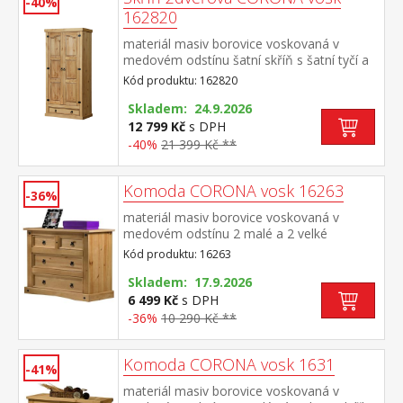
-40%
162820
materiál masiv borovice voskovaná v
medovém odstínu šatní skříň s šatní tyčí a
policí na klobouky ve spodní části velká
Kód produktu: 162820
zásuvka, kovové ozdobné
úchytky doporučený nástavec CORONA
Skladem: 24.9.2026
16951 součást sestavy Corona
12 799 Kč
s DPH
-40%
21 399 Kč **
Komoda CORONA vosk 16263
-36%
materiál masiv borovice voskovaná v
medovém odstínu 2 malé a 2 velké
zásuvky, kovové ozdobné úchytky vhodný
Kód produktu: 16263
doplněk je nástavec CORONA 16463
součást sestavy Corona
Skladem: 17.9.2026
6 499 Kč
s DPH
-36%
10 290 Kč **
Komoda CORONA vosk 1631
-41%
materiál masiv borovice voskovaná v