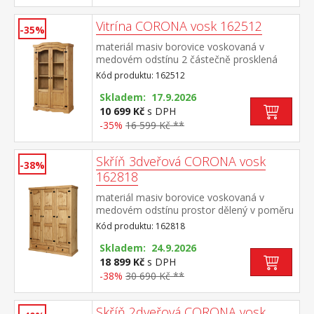
Vitrína CORONA vosk 162512
-35%
materiál masiv borovice voskovaná v
medovém odstínu 2 částečně prosklená
dvířka, kovové ozdobné úchytky součást
Kód produktu: 162512
sestavy Corona
Skladem: 17.9.2026
10 699 Kč
s DPH
-35%
16 599 Kč **
Skříň 3dveřová CORONA vosk
-38%
162818
materiál masiv borovice voskovaná v
medovém odstínu prostor dělený v poměru
2:1 širší část šatní tyč a police, užší část 3
Kód produktu: 162818
police ve spodní části 1 velká a 1 malá
zásuvka, kovové ozdobné
Skladem: 24.9.2026
úchytky doporučený nástavec CORONA
18 899 Kč
s DPH
16952 součást sestavy Corona
-38%
30 690 Kč **
Skříň 2dveřová CORONA vosk