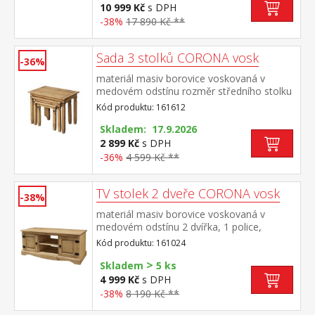
10 999 Kč
s DPH
-38%
17 890 Kč **
Sada 3 stolků CORONA vosk
-36%
materiál masiv borovice voskovaná v
medovém odstínu rozměr středního stolku
(š/h/v) 52 × 37 × 47 cm rozměr nejmenšího
Kód produktu: 161612
stolku (š/h/v) 38 × 32 × 40 cm součást
sestavy Corona
Skladem: 17.9.2026
2 899 Kč
s DPH
-36%
4 599 Kč **
TV stolek 2 dveře CORONA vosk
-38%
materiál masiv borovice voskovaná v
medovém odstínu 2 dvířka, 1 police,
kovové ozdobné úchytky součást sestavy
Kód produktu: 161024
Corona
>
Skladem
5 ks
4 999 Kč
s DPH
-38%
8 190 Kč **