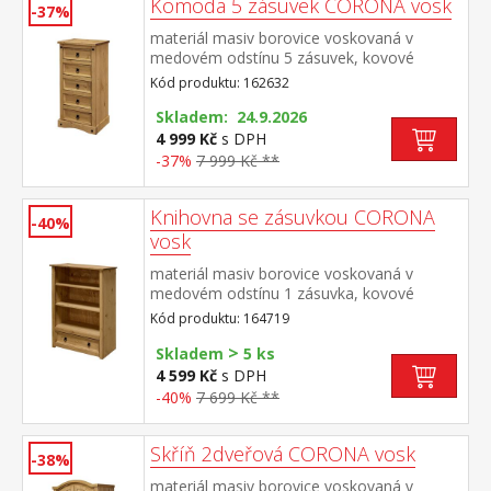
Komoda 5 zásuvek CORONA vosk
-37%
materiál masiv borovice voskovaná v
medovém odstínu 5 zásuvek, kovové
ozdobné úchytky součást sestavy Corona
Kód produktu: 162632
Skladem: 24.9.2026
4 999 Kč
s DPH
-37%
7 999 Kč **
Knihovna se zásuvkou CORONA
-40%
vosk
materiál masiv borovice voskovaná v
medovém odstínu 1 zásuvka, kovové
ozdobné úchytky součást sestavy Corona
Kód produktu: 164719
>
Skladem
5 ks
4 599 Kč
s DPH
-40%
7 699 Kč **
Skříň 2dveřová CORONA vosk
-38%
materiál masiv borovice voskovaná v