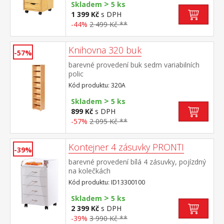
>
Skladem
5 ks
1 399 Kč
s DPH
-44%
2 499 Kč **
Knihovna 320 buk
-57%
barevné provedení buk sedm variabilních
polic
Kód produktu: 320A
>
Skladem
5 ks
899 Kč
s DPH
-57%
2 095 Kč **
Kontejner 4 zásuvky PRONTI
-39%
barevné provedení bílá 4 zásuvky, pojízdný
na kolečkách
Kód produktu: ID13300100
>
Skladem
5 ks
2 399 Kč
s DPH
-39%
3 990 Kč **