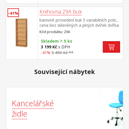
Knihovna 29A buk
-41%
barevné provedení buk 5 variabilních polic,
cena bez skleněných a plných dvířek dvířka
30A lze ke knihovně dokoupit
Kód produktu: 29A
>
Skladem
5 ks
3 199 Kč
s DPH
-41%
5 490 Kč **
Související nábytek
Kancelářské
židle