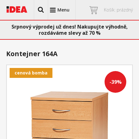
Menu
Košík: prázdný
Srpnový výprodej už dnes! Nakupujte výhodně,
rozdáváme slevy až 70 %
Kontejner 164A
cenová bomba
-39%