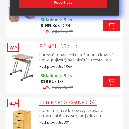
Povolit vše
dvířky a variabilní policí výsuv pro klávesnici
je součástí dodávky (montáž volitelná)
Kód produktu: 194A
>
Skladem
5 ks
3 999 Kč
s DPH
-43%
7 099 Kč **
PC stůl 106 dub
-28%
barevné provedení dub Sonoma kovové
nohy, pojízdný na kolečkách výsuv pro
klávesnici je součástí dodávky
Kód produktu: 106A
>
Skladem
5 ks
999 Kč
s DPH
-28%
1 395 Kč **
Kontejner 6 zásuvek 391
-44%
materiál masiv borovice, lakované
provedení 6 zásuvek, pojízdný na
kolečkách vnitřní rozměr zásuvky (š/h/v)
Kód produktu: 391
26,7 × 32,5 × 6 cm