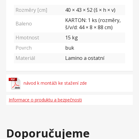
Rozměry [cm]
40 × 43 × 52 (š × h × v)
KARTON: 1 ks (rozměry,
Baleno
š/v/d: 44 × 8 × 88 cm)
Hmotnost
15
kg
Povrch
buk
Materiál
Lamino a ostatní
návod k montáži ke stažení zde
Informace o produktu a bezpečnosti
Doporučujeme