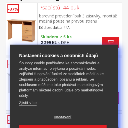
Psací stůl 44 buk
-37%
barevné provedení buk 3 zásuvky, montáž
možná pouze na pravou stranu
Kód produktu: 44A
>
Skladem
5 ks
2 299 Kč
s DPH
-37%
3 699 Kč **
Nastavení cookies a osobních údajů
Psací stůl 44 bílá
Soubory cookie používáme ke shromažďování a
-42%
analýze informací o výkonu a používání webu,
barevné provedení bílá 3 zásuvky, montáž
zajištění fungování funkcí ze sociálních médií a ke
možná pouze na pravou stranu
zlepšení a přizpůsobení obsahu a reklam. Se
Kód produktu: 44B
souhlasem můžeme také předávat marketingovým
platformám některé osobní údaje pro marketingové
>
Skladem
5 ks
účely.
2 299 Kč
s DPH
Zjistit více
-42%
3 999 Kč **
Stůl na počítač 194 buk
Nastavení
-43%
barevné provedení buk 3 zásuvky, skřínka s