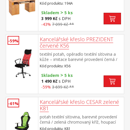
je součástí dodávky (montáž volitelná)
Kód produktu: 194A
>
Skladem
5 ks
3 999 Kč
s DPH
-43%
7 099 Kč **
Kancelářské křeslo PREZIDENT
-59%
červené K56
textilní potah, opěradlo textilní síťovina a
kůže – imitace barevné provedení černá /
červená chromovaný kříž, houpací
Kód produktu: K56
mechanismus výška sedu 45-51
>
cm doporučená nosnost do 120 kg
Skladem
5 ks
1 490 Kč
s DPH
-59%
3 699 Kč **
Kancelářské křeslo CESAR zelené
-61%
K81
potah textilní síťovina, barevné provedení
černá / zelená chromovaný kříž, houpací
mechanismus výškově nastavitelné, výška
Kód produktu: K81