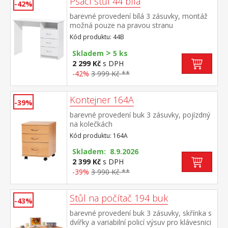
Psací stůl 44 bílá
-42%
barevné provedení bílá 3 zásuvky, montáž
možná pouze na pravou stranu
Kód produktu: 44B
>
Skladem
5 ks
2 299 Kč
s DPH
-42%
3 999 Kč **
Kontejner 164A
-39%
barevné provedení buk 3 zásuvky, pojízdný
na kolečkách
Kód produktu: 164A
Skladem: 8.9.2026
2 399 Kč
s DPH
-39%
3 990 Kč **
Stůl na počítač 194 buk
-43%
barevné provedení buk 3 zásuvky, skřínka s
dvířky a variabilní policí výsuv pro klávesnici