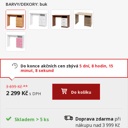
BARVY/DEKORY:
buk
Do konce akčních cen zbývá
5 dní,
8 hodin,
15
minut,
8 sekund
3 699 Kč **
2 299 Kč
Do košíku
s DPH
>
Doprava zdarma
při
Skladem
5 ks
nákupu nad 3 999 Kč