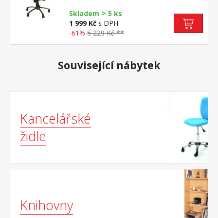
sedu 45-55 cm, výška opěradla 73 cm
>
doporučená nosnost do 120 kg
Skladem
5 ks
1 999 Kč
s DPH
-61%
5 229 Kč **
Související nábytek
Kancelářské
židle
Knihovny