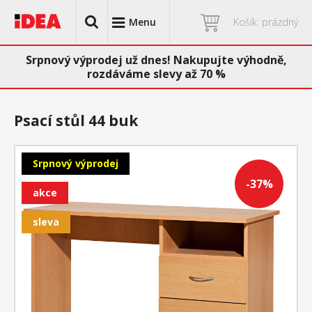
Menu
Košík: prázdný
Srpnový výprodej už dnes! Nakupujte výhodně,
rozdáváme slevy až 70 %
Psací stůl 44 buk
Srpnový výprodej
-37%
akce
sleva