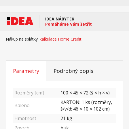
IDEA NÁBYTEK
Pomáháme Vám šetřit
Nákup na splátky:
kalkulace Home Credit
Parametry
Podrobný popis
Rozměry [cm]
100 × 45 × 72 (š × h × v)
KARTON: 1 ks (rozměry,
Baleno
š/v/d: 46 × 10 × 102 cm)
Hmotnost
21
kg
Povrch
buk