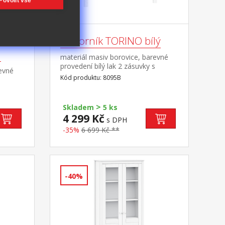
Povolit vše
Příborník TORINO bílý
á
materiál masiv borovice, barevné
provedení bílý lak 2 zásuvky s
revné
kovovými pojezdy, 2 plné dveře, 1
Kód produktu: 8095B
s
police vhodný doplněk nástavec
ře, 1
8096B
>
Skladem
5 ks
4 299 Kč
s DPH
-35%
6 699 Kč **
-40%