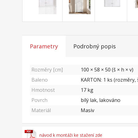
Parametry
Podrobný popis
Rozměry [cm]
100 × 58 × 50 (š × h × v)
Baleno
KARTON: 1 ks (rozměry, š
Hmotnost
17
kg
Povrch
bílý lak, lakováno
Materiál
Masiv
návod k montáži ke stažení zde