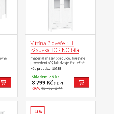
Vitrína 2 dveře + 1
zásuvka TORINO bílá
revné
materiál masiv borovice, barevné
s
provedení bílý lak dvoje částečně
prosklené dveře, tři police jedna
Kód produktu: 8073B
zásuvka s kovovými pojezdy
>
Skladem
5 ks
8 799 Kč
s DPH
-36%
13 790 Kč **
-41%