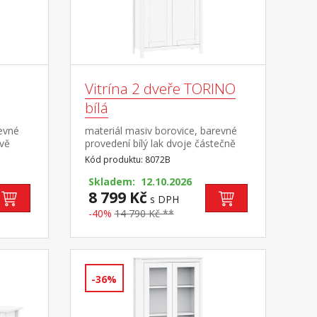
Vitrína 2 dveře TORINO
bílá
revné
materiál masiv borovice, barevné
dvě
provedení bílý lak dvoje částečně
prosklené dveře, čtyři police
Kód produktu: 8072B
Skladem: 12.10.2026
8 799 Kč
s DPH
-40%
14 790 Kč **
-36%