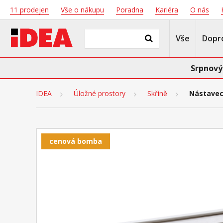
11 prodejen
Vše o nákupu
Poradna
Kariéra
O nás
Vše
Dopr
Srpnový
IDEA
Úložné prostory
Skříně
Nástavec
cenová bomba