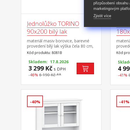
přizpůsobení obsahu
marketingovým platfo
Zjistit více
Jednolůžko TORINO
Dvou
90x200 bílý lak
180x2
materiál masiv borovice, barevné
materiá
provedení bílý lak výška čela 80 cm,
provede
výška sedu 38 cm, cena bez roštu a
výška 
Kód produktu: 8081B
Kód pro
matrace minimální doporučená
matrac
výška matrace 15 cm doporučený
Skladem: 17.8.2026
výška 
Skla
rozměr matrace 90 × 200 cm a rošt
3 299 Kč
rozměr
4 99
s DPH
R1 doporučená nosnost do 120 kg
2 kusy
-46%
6 190 Kč **
-41%
2 kusy
120 kg 
-40%
-41%