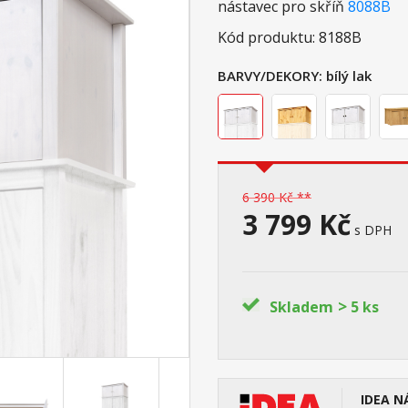
nástavec pro skříň
8088B
Kód produktu: 8188B
BARVY/DEKORY:
bílý lak
6 390 Kč **
3 799 Kč
s DPH
>
Skladem
5 ks
IDEA N