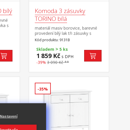
 bílý
Komoda 3 zásuvky
TORINO bílá
revné
vka s
materiál masiv borovice, barevné
provedení bílý lak tři zásuvky s
kovovými pojezdy
Kód produktu: 9131B
>
Skladem
5 ks
1 859 Kč
s DPH
-39%
3 090 Kč **
-35%
Nastavení