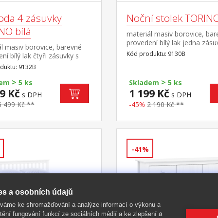
da 4 zásuvky
Noční stolek TORINO
NO bílá
materiál masiv borovice, ba
provedení bílý lak jedna zásu
l masiv borovice, barevné
kovovými pojezdy
Kód produktu: 9130B
ní bílý lak čtyři zásuvky s
mi pojezdy
duktu: 9132B
>
>
dem
5 ks
Skladem
5 ks
9 Kč
1 199 Kč
s DPH
s DPH
6 499 Kč **
-45%
2 190 Kč **
-41%
es a osobních údajů
íváme ke shromažďování a analýze informací o výkonu a
tění fungování funkcí ze sociálních médií a ke zlepšení a