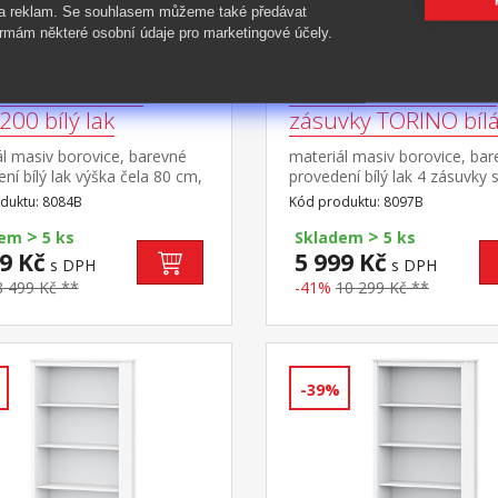
 a reklam. Se souhlasem můžeme také předávat
rmám některé osobní údaje pro marketingové účely.
lůžko TORINO
Komoda 2 dveře + 4
00 bílý lak
zásuvky TORINO bíl
l masiv borovice, barevné
materiál masiv borovice, ba
ní bílý lak výška čela 80 cm,
provedení bílý lak 4 zásuvky 
sedu 38 cm, cena bez roštu a
kovovými pojezdy, 2 plné dve
duktu: 8084B
Kód produktu: 8097B
e minimální doporučená
police
>
>
matrace 15 cm doporučený
dem
5 ks
Skladem
5 ks
 matrace 180 × 200 cm nebo
9 Kč
5 999 Kč
s DPH
s DPH
 90 × 200 cm a rošt R4 nebo
8 499 Kč **
-41%
10 299 Kč **
 R1 doporučená nosnost do
na každé polovině postele
-39%