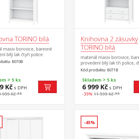
ovna TORINO bílá
Knihovna 2 zásuvky
TORINO bílá
l masiv borovice, barevné
ní bílý lak čtyři police
materiál masiv borovice, ba
duktu: 8070B
provedení bílý lak tři police, 
zásuvky s kovovými pojezdy
Kód produktu: 8071B
>
>
dem
5 ks
Skladem
5 ks
9 Kč
6 999 Kč
s DPH
s DPH
9 999 Kč **
-39%
11 599 Kč **
-45%