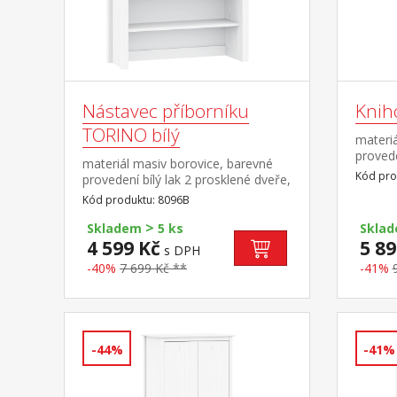
Nástavec příborníku
Knih
TORINO bílý
materiá
provede
materiál masiv borovice, barevné
Kód pro
provedení bílý lak 2 prosklené dveře,
1 police nástavec příborníku 8095B
Kód produktu: 8096B
>
Skladem
5 ks
Skla
4 599 Kč
5 89
s DPH
-40%
7 699 Kč **
-41%
-44%
-41%