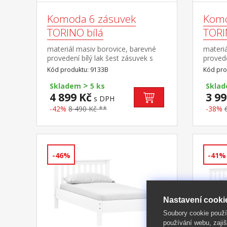
Komoda 6 zásuvek
Komo
TORINO bílá
TORI
materiál masiv borovice, barevné
materiá
provedení bílý lak šest zásuvek s
provede
kovovými pojezdy rozměr zásuvky
kovový
Kód produktu: 9133B
Kód pro
(š/h/v) 52 × 33 × 19 cm
>
Skladem
5 ks
Skla
4 899 Kč
3 99
s DPH
-42%
8 490 Kč **
-38%
-46%
-41%
Nastavení cooki
Soubory cookie použ
používání webu, zajiš