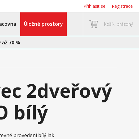
Přihlásit se
Registrace
acovna
Úložné prostory
Košík: prázdný
 až 70 %
ec 2dveřový
 bílý
revné provedení bílý lak