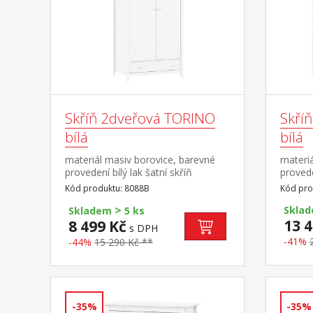
Skříň 2dveřová TORINO
Skří
bílá
bílá
materiál masiv borovice, barevné
materiá
provedení bílý lak šatní skříň
provede
vybavená šatní tyčí a policí ve
poměru 
Kód produktu: 8088B
Kód pro
spodní části zásuvka s kovovými
police,
>
pojezdy vnitřek skříně v provedení
části 2
Sklad
Skladem
5 ks
čirý nebo bílý lak doporučený
pojezd
13 4
8 499 Kč
s DPH
nástavec 8188B
8189B
-41%
-44%
15 290 Kč **
-35%
-35%