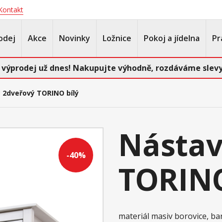
Kontakt
odej
Akce
Novinky
Ložnice
Pokoj a jídelna
Pr
 výprodej už dnes! Nakupujte výhodně, rozdáváme slevy
 2dveřový TORINO bílý
Nástav
-40%
TORINO
materiál masiv borovice, ba