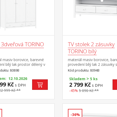
ň 3dveřová TORINO
TV stolek 2 zásuvky
TORINO bílý
l masiv borovice, barevné
materiál masiv borovice, ba
ní bílý lak prostor dělený v
provedení bílý lak 2 zásuvky 
2:1 širší část šatní tyč a
kovovými pojezdy, 1 police
duktu: 8089B
Kód produktu: 8094B
 užší část 3 police ve spodní
>
 zásuvky s kovovými
em: 12.10.2026
Skladem
5 ks
y doporučený nástavec
99 Kč
2 799 Kč
s DPH
s DPH
22 999 Kč **
-45%
5 090 Kč **
-36%