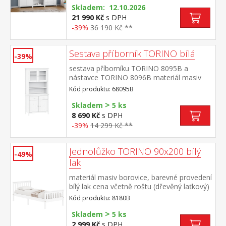
8071B: tři police, dvě zásuvky s kovovými
Skladem: 12.10.2026
pojezdy vitrína 8072B: dvoje částečně
21 990 Kč
s DPH
prosklené dveře, čtyři police rozměr
-39%
36 190 Kč **
knihovny 8070B (š/h/v) 85 × 37 × 190
cm rozměr knihovny 8071B (š/h/v) 85 × 37
Sestava příborník TORINO bílá
× 190 cm rozměr vitríny 8072B (š/h/v) 85 ×
-39%
37 × 190 cm
sestava příborníku TORINO 8095B a
nástavce TORINO 8096B materiál masiv
borovice, barevné provedení bílý
Kód produktu: 68095B
lak příborník: 2 zásuvky s kovovými pojezdy,
>
2 plné dveře, 1 police nástavec: 2 prosklené
Skladem
5 ks
dveře, 1 police rozměr příborníku (š/h/v) 90
8 690 Kč
s DPH
× 40 × 80 cm rozměr nástavce (š/h/v) 90 ×
-39%
14 299 Kč **
33 × 100 cm
Jednolůžko TORINO 90x200 bílý
-49%
lak
materiál masiv borovice, barevné provedení
bílý lak cena včetně roštu (dřevěný laťkový)
bez matrace doporučený rozměr matrace
Kód produktu: 8180B
90 × 200 cm
>
Skladem
5 ks
2 999 Kč
s DPH