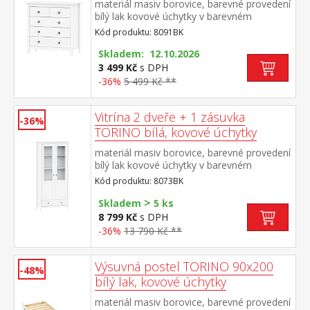
materiál masiv borovice, barevné provedení
bílý lak kovové úchytky v barevném
provedení černěná mosaz 2 menší a 3 větší
Kód produktu: 8091BK
zásuvky s kovovými pojezdy
Skladem: 12.10.2026
3 499 Kč
s DPH
-36%
5 499 Kč **
Vitrína 2 dveře + 1 zásuvka
-36%
TORINO bílá, kovové úchytky
materiál masiv borovice, barevné provedení
bílý lak kovové úchytky v barevném
provedení černěná mosaz dvoje částečně
Kód produktu: 8073BK
prosklené dveře, tři police jedna zásuvka s
>
kovovými pojezdy
Skladem
5 ks
8 799 Kč
s DPH
-36%
13 790 Kč **
Výsuvná postel TORINO 90x200
-48%
bílý lak, kovové úchytky
materiál masiv borovice, barevné provedení