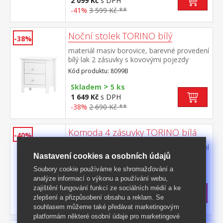
2 099 Kč
s DPH
-41%
3 599 Kč **
Noční stolek TORINO bílý
-38%
materiál masiv borovice, barevné provedení
bílý lak 2 zásuvky s kovovými pojezdy
Kód produktu: 8099B
>
Skladem
5 ks
1 649 Kč
s DPH
-38%
2 690 Kč **
Komoda 4 zásuvky TORINO bílá
-40%
materiál masiv borovice, barevné provedení
bílý lak 4 zásuvky s kovovými pojezdy
Nastavení cookies a osobních údajů
Kód produktu: 8098B
Soubory cookie používáme ke shromažďování a
analýze informací o výkonu a používání webu,
Skladem: 12.10.2026
zajištění fungování funkcí ze sociálních médií a ke
2 299 Kč
s DPH
zlepšení a přizpůsobení obsahu a reklam. Se
-40%
3 890 Kč **
souhlasem můžeme také předávat marketingovým
platformám některé osobní údaje pro marketingové