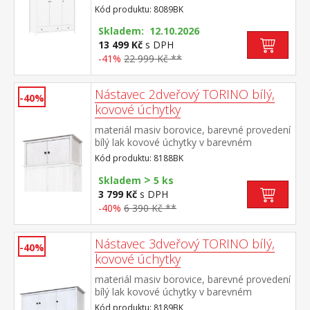
provedení černěná mosaz prostor dělený v
Kód produktu: 8089BK
poměru 2:1 širší část šatní tyč a police, užší
část 3 police ve spodní části 2 zásuvky s
Skladem: 12.10.2026
kovovými pojezdy doporučený nástavec
13 499 Kč
s DPH
8189BK
-41%
22 999 Kč **
Nástavec 2dveřový TORINO bílý,
-40%
kovové úchytky
materiál masiv borovice, barevné provedení
bílý lak kovové úchytky v barevném
provedení černěná mosaz nástavec pro
Kód produktu: 8188BK
skříň 8088BK
>
Skladem
5 ks
3 799 Kč
s DPH
-40%
6 390 Kč **
Nástavec 3dveřový TORINO bílý,
-40%
kovové úchytky
materiál masiv borovice, barevné provedení
bílý lak kovové úchytky v barevném
provedení černěná mosaz nástavec pro
Kód produktu: 8189BK