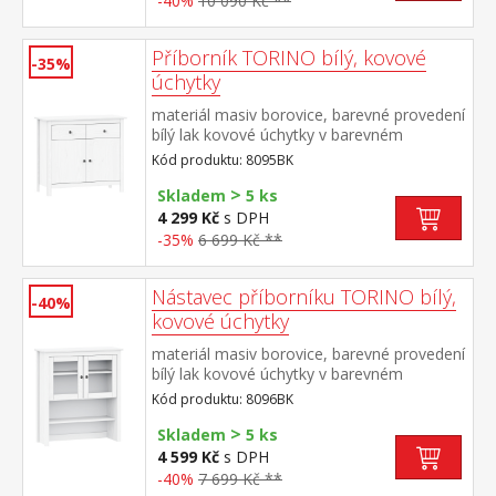
-40%
10 090 Kč **
Příborník TORINO bílý, kovové
-35%
úchytky
materiál masiv borovice, barevné provedení
bílý lak kovové úchytky v barevném
provedení černěná mosaz 2 zásuvky s
Kód produktu: 8095BK
kovovými pojezdy, 2 plné dveře, 1
>
police vhodný doplněk nástavec 8096BK
Skladem
5 ks
4 299 Kč
s DPH
-35%
6 699 Kč **
Nástavec příborníku TORINO bílý,
-40%
kovové úchytky
materiál masiv borovice, barevné provedení
bílý lak kovové úchytky v barevném
provedení černěná mosaz 2 prosklené
Kód produktu: 8096BK
dveře, 1 police nástavec příborníku 8095BK
>
Skladem
5 ks
4 599 Kč
s DPH
-40%
7 699 Kč **