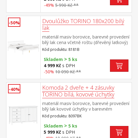
-49%
5 990 Kč **
Dvoulůžko TORINO 180x200 bílý
-50%
lak
materiál masiv borovice, barevné provedení
bílý lak cena včetně roštu (dřevěný laťkový)
bez matrace doporučený rozměr matrace
Kód produktu: 8181B
180 × 200 cm nebo 2 kusy 90 × 200 cm
>
Skladem
5 ks
4 999 Kč
s DPH
-50%
10 090 Kč **
Komoda 2 dveře + 4 zásuvky
-40%
TORINO bílá, kovové úchytky
materiál masiv borovice, barevné provedení
bílý lak kovové úchytky v barevném
provedení černěná mosaz 4 zásuvky s
Kód produktu: 8097BK
kovovými pojezdy, 2 plné dveře, 1 police
>
Skladem
5 ks
5 999 Kč
s DPH