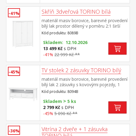
Skříň 3dveřová TORINO bílá
-41%
materiál masiv borovice, barevné provedení
bílý lak prostor dělený v poměru 2:1 širší
část šatní tyč a police, užší část 3 police ve
Kód produktu: 8089B
spodní části 2 zásuvky s kovovými
pojezdy doporučený nástavec 8189B
Skladem: 12.10.2026
13 499 Kč
s DPH
-41%
22 999 Kč **
TV stolek 2 zásuvky TORINO bílý
-45%
materiál masiv borovice, barevné provedení
bílý lak 2 zásuvky s kovovými pojezdy, 1
police
Kód produktu: 8094B
>
Skladem
5 ks
2 799 Kč
s DPH
-45%
5 090 Kč **
Vitrína 2 dveře + 1 zásuvka
-36%
TORINO bílá