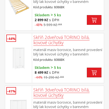
bílý lak kovové úchytky v barevném
provedení černěná mosaz výsuvná na
Kód produktu: 8086BK
kolečkách, cena bez matrace maximální
>
doporučená výška matrace 14
Skladem
5 ks
cm doporučený rozměr matrace 90 × 200
2 899 Kč
s DPH
cm vhodná jako výsuvná přistýlka k
-48%
5 599 Kč **
pohovce TORINO 8085B
Skříň 2dveřová TORINO bílá,
-44%
kovové úchytky
materiál masiv borovice, barevné provedení
bílý lak kovové úchytky v barevném
provedení černěná mosaz šatní skříň
Kód produktu: 8088BK
vybavená šatní tyčí a policí ve spodní části
>
zásuvka s kovovými pojezdy vnitřek skříně
Skladem
5 ks
v provedení čirý nebo bílý lak doporučený
8 499 Kč
s DPH
nástavec 8188BK
-44%
15 290 Kč **
Skříň 3dveřová TORINO bílá,
-41%
kovové úchytky
materiál masiv borovice, barevné provedení
bílý lak kovové úchytky v barevném