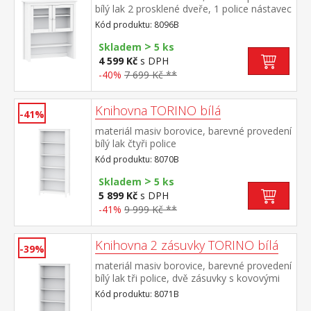
bílý lak 2 prosklené dveře, 1 police nástavec
příborníku 8095B
Kód produktu: 8096B
>
Skladem
5 ks
4 599 Kč
s DPH
-40%
7 699 Kč **
Knihovna TORINO bílá
-41%
materiál masiv borovice, barevné provedení
bílý lak čtyři police
Kód produktu: 8070B
>
Skladem
5 ks
5 899 Kč
s DPH
-41%
9 999 Kč **
Knihovna 2 zásuvky TORINO bílá
-39%
materiál masiv borovice, barevné provedení
bílý lak tři police, dvě zásuvky s kovovými
pojezdy
Kód produktu: 8071B