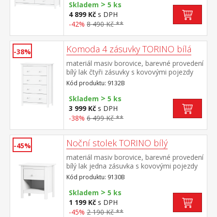
>
Skladem
5 ks
4 899 Kč
s DPH
-42%
8 490 Kč **
Komoda 4 zásuvky TORINO bílá
-38%
materiál masiv borovice, barevné provedení
bílý lak čtyři zásuvky s kovovými pojezdy
Kód produktu: 9132B
>
Skladem
5 ks
3 999 Kč
s DPH
-38%
6 499 Kč **
Noční stolek TORINO bílý
-45%
materiál masiv borovice, barevné provedení
bílý lak jedna zásuvka s kovovými pojezdy
Kód produktu: 9130B
>
Skladem
5 ks
1 199 Kč
s DPH
-45%
2 190 Kč **