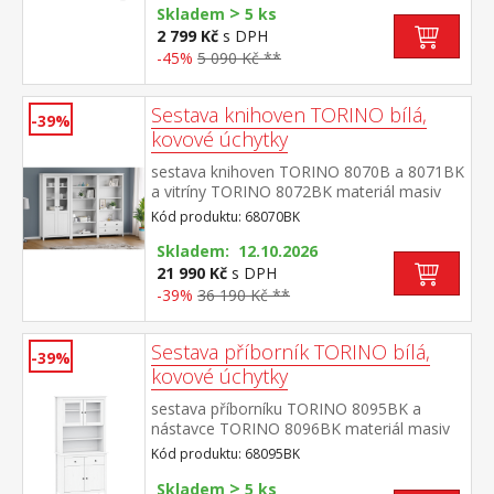
>
Skladem
5 ks
2 799 Kč
s DPH
-45%
5 090 Kč **
Sestava knihoven TORINO bílá,
-39%
kovové úchytky
sestava knihoven TORINO 8070B a 8071BK
a vitríny TORINO 8072BK materiál masiv
borovice, barevné provedení bílý lak kovové
Kód produktu: 68070BK
úchytky v barevném provedení černěná
mosaz knihovna 8070B: čtyři
Skladem: 12.10.2026
police knihovna 8071BK: tři police, dvě
21 990 Kč
s DPH
zásuvky s kovovými pojezdy vitrína 8072BK:
-39%
36 190 Kč **
dvoje částečně prosklené dveře, čtyři
police rozměr knihovny 8070B (š/h/v) 85 ×
Sestava příborník TORINO bílá,
37 × 190 cm rozměr knihovny 8071BK
-39%
(š/h/v) 85 × 37 × 190 cm rozměr vitríny
kovové úchytky
8072BK (š/h/v) 85 × 37 × 190 cm
sestava příborníku TORINO 8095BK a
nástavce TORINO 8096BK materiál masiv
borovice, barevné provedení bílý lak kovové
Kód produktu: 68095BK
úchytky v barevném provedení černěná
>
mosaz příborník: 2 zásuvky s kovovými
Skladem
5 ks