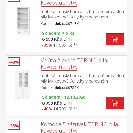
kovové úchytky
materiál masiv borovice, barevné provedení
bílý lak kovové úchytky v barevném
provedení černěná mosaz tři police, dvě
Kód produktu: 8071BK
zásuvky s kovovými pojezdy
>
Skladem
5 ks
6 999 Kč
s DPH
-39%
11 599 Kč **
Vitrína 2 dveře TORINO bílá,
-40%
kovové úchytky
materiál masiv borovice, barevné provedení
bílý lak kovové úchytky v barevném
provedení černěná mosaz dvoje částečně
Kód produktu: 8072BK
prosklené dveře, čtyři police
Skladem: 12.10.2026
8 799 Kč
s DPH
-40%
14 790 Kč **
Komoda 5 zásuvek TORINO bílá,
-35%
kovové úchytky