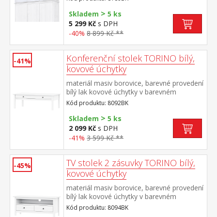
skříň 8089BK
>
Skladem
5 ks
5 299 Kč
s DPH
-40%
8 899 Kč **
Konferenční stolek TORINO bílý,
-41%
kovové úchytky
materiál masiv borovice, barevné provedení
bílý lak kovové úchytky v barevném
provedení černěná mosaz široká zásuvka s
Kód produktu: 8092BK
kovovými pojezdy
>
Skladem
5 ks
2 099 Kč
s DPH
-41%
3 599 Kč **
TV stolek 2 zásuvky TORINO bílý,
-45%
kovové úchytky
materiál masiv borovice, barevné provedení
bílý lak kovové úchytky v barevném
provedení černěná mosaz 2 zásuvky s
Kód produktu: 8094BK
kovovými pojezdy, 1 police