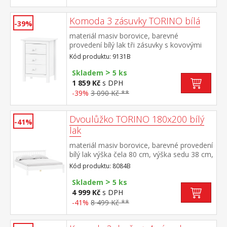
Komoda 3 zásuvky TORINO bílá
-39%
materiál masiv borovice, barevné
provedení bílý lak tři zásuvky s kovovými
pojezdy
Kód produktu: 9131B
>
Skladem
5 ks
1 859 Kč
s DPH
-39%
3 090 Kč **
Dvoulůžko TORINO 180x200 bílý
-41%
lak
materiál masiv borovice, barevné provedení
bílý lak výška čela 80 cm, výška sedu 38 cm,
cena bez roštu a matrace minimální
Kód produktu: 8084B
doporučená výška matrace 15
>
cm doporučený rozměr matrace 180 × 200
Skladem
5 ks
cm nebo 2 kusy 90 × 200 cm a rošt R4
4 999 Kč
s DPH
nebo 2 kusy R1 doporučená nosnost do
-41%
8 499 Kč **
120 kg na každé polovině postele