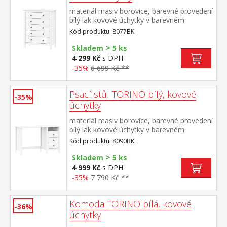
materiál masiv borovice, barevné provedení
bílý lak kovové úchytky v barevném
provedení černěná mosaz pět zásuvek s
Kód produktu: 8077BK
kovovými pojezdy
>
Skladem
5 ks
4 299 Kč
s DPH
-35%
6 699 Kč **
Psací stůl TORINO bílý, kovové
-35%
úchytky
materiál masiv borovice, barevné provedení
bílý lak kovové úchytky v barevném
provedení černěná mosaz 3 zásuvky s
Kód produktu: 8090BK
kovovými pojezdy, 1 police
>
Skladem
5 ks
4 999 Kč
s DPH
-35%
7 790 Kč **
Komoda TORINO bílá, kovové
-36%
úchytky