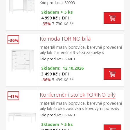
police
Kód produktu: 8090B
>
Skladem
5 ks
4 999 Kč
s DPH
-35%
7 790 Kč **
Komoda TORINO bílá
-36%
materiál masiv borovice, barevné provedení
bílý lak 2 menší a 3 větší zásuvky s
kovovými pojezdy
Kód produktu: 8091B
Skladem: 12.10.2026
3 499 Kč
s DPH
-36%
5 499 Kč **
Konferenční stolek TORINO bílý
-41%
materiál masiv borovice, barevné provedení
bílý lak široká zásuvka s kovovými pojezdy
Kód produktu: 8092B
>
Skladem
5 ks