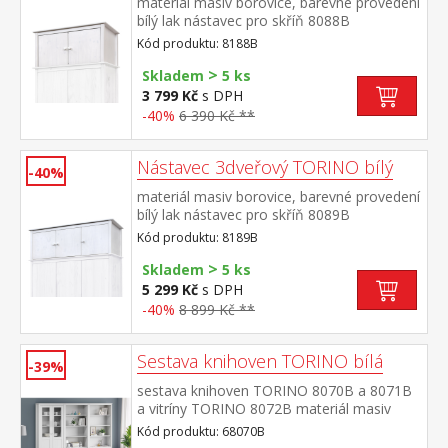
materiál masiv borovice, barevné provedení
bílý lak nástavec pro skříň 8088B
Kód produktu: 8188B
>
Skladem
5 ks
3 799 Kč
s DPH
-40%
6 390 Kč **
Nástavec 3dveřový TORINO bílý
-40%
materiál masiv borovice, barevné provedení
bílý lak nástavec pro skříň 8089B
Kód produktu: 8189B
>
Skladem
5 ks
5 299 Kč
s DPH
-40%
8 899 Kč **
Sestava knihoven TORINO bílá
-39%
sestava knihoven TORINO 8070B a 8071B
a vitríny TORINO 8072B materiál masiv
borovice, barevné provedení bílý
Kód produktu: 68070B
lak knihovna 8070B: čtyři police knihovna