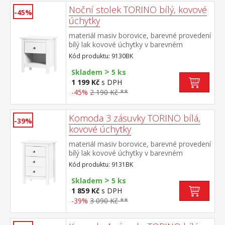
Noční stolek TORINO bílý, kovové
-45%
úchytky
materiál masiv borovice, barevné provedení
bílý lak kovové úchytky v barevném
provedení černěná mosaz jedna zásuvka s
Kód produktu: 9130BK
kovovými pojezdy
>
Skladem
5 ks
1 199 Kč
s DPH
-45%
2 190 Kč **
Komoda 3 zásuvky TORINO bílá,
-39%
kovové úchytky
materiál masiv borovice, barevné provedení
bílý lak kovové úchytky v barevném
provedení černěná mosaz tři zásuvky s
Kód produktu: 9131BK
kovovými pojezdy
>
Skladem
5 ks
1 859 Kč
s DPH
-39%
3 090 Kč **