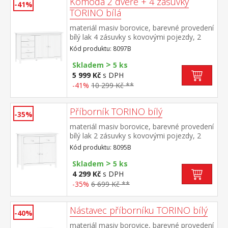
Komoda 2 dveře + 4 zásuvky
-41%
TORINO bílá
materiál masiv borovice, barevné provedení
bílý lak 4 zásuvky s kovovými pojezdy, 2
plné dveře, 1 police
Kód produktu: 8097B
>
Skladem
5 ks
5 999 Kč
s DPH
-41%
10 299 Kč **
Příborník TORINO bílý
-35%
materiál masiv borovice, barevné provedení
bílý lak 2 zásuvky s kovovými pojezdy, 2
plné dveře, 1 police vhodný doplněk
Kód produktu: 8095B
nástavec 8096B
>
Skladem
5 ks
4 299 Kč
s DPH
-35%
6 699 Kč **
Nástavec příborníku TORINO bílý
-40%
materiál masiv borovice, barevné provedení