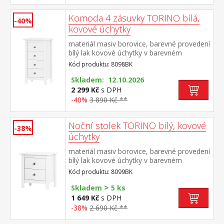
Komoda 4 zásuvky TORINO bílá,
-40%
kovové úchytky
materiál masiv borovice, barevné provedení
bílý lak kovové úchytky v barevném
provedení černěná mosaz 4 zásuvky s
Kód produktu: 8098BK
kovovými pojezdy
Skladem: 12.10.2026
2 299 Kč
s DPH
-40%
3 890 Kč **
Noční stolek TORINO bílý, kovové
-38%
úchytky
materiál masiv borovice, barevné provedení
bílý lak kovové úchytky v barevném
provedení černěná mosaz 2 zásuvky s
Kód produktu: 8099BK
kovovými pojezdy
>
Skladem
5 ks
1 649 Kč
s DPH
-38%
2 690 Kč **