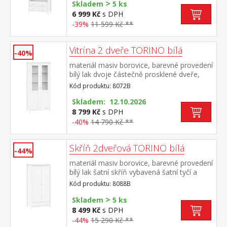
>
Skladem
5 ks
6 999 Kč
s DPH
-39%
11 599 Kč **
Vitrína 2 dveře TORINO bílá
-40%
materiál masiv borovice, barevné provedení
bílý lak dvoje částečně prosklené dveře,
čtyři police
Kód produktu: 8072B
Skladem: 12.10.2026
8 799 Kč
s DPH
-40%
14 790 Kč **
Skříň 2dveřová TORINO bílá
-44%
materiál masiv borovice, barevné provedení
bílý lak šatní skříň vybavená šatní tyčí a
policí ve spodní části zásuvka s kovovými
Kód produktu: 8088B
pojezdy vnitřek skříně v provedení čirý nebo
>
bílý lak doporučený nástavec 8188B
Skladem
5 ks
8 499 Kč
s DPH
-44%
15 290 Kč **