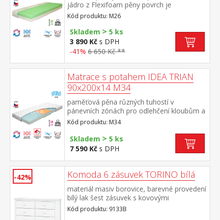
jádro z Flexifoam pěny povrch je
vyprofilován do 7 anatomických zón na
Kód produktu: M26
obou stranách tvrdá (bílá) a měkká (světle
>
zelená) strana vhodná pro všechny typy
Skladem
5 ks
roštů vhodná pro alergiky, potah
3 890 Kč
s DPH
snímatelný a pratelný do 60 °C doporučená
-41%
6 650 Kč **
nosnost do 130 kg
Matrace s potahem IDEA TRIAN
90x200x14 M34
paměťová pěna různých tuhostí v
pánevních zónách pro odlehčení kloubům a
celému pohybovému aparátu 7zónová
Kód produktu: M34
anatomická masážní profilace přináší velmi
jemnou masáž v průběhu spánku matrace s
>
Skladem
5 ks
Visco pěnou a systémem rozdílné tuhosti
7 590 Kč
s DPH
stran vhodná pro všechny typy roštů potah
snímatelný a pratelný do 40 °C doporučená
nosnost do 120 kg
Komoda 6 zásuvek TORINO bílá
-42%
materiál masiv borovice, barevné provedení
bílý lak šest zásuvek s kovovými
pojezdy rozměr zásuvky (š/h/v) 52 × 33 ×
Kód produktu: 9133B
19 cm