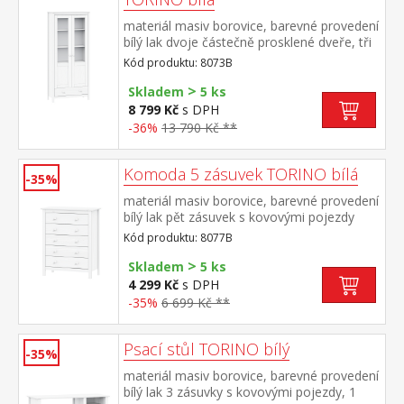
materiál masiv borovice, barevné provedení
bílý lak dvoje částečně prosklené dveře, tři
police jedna zásuvka s kovovými pojezdy
Kód produktu: 8073B
>
Skladem
5 ks
8 799 Kč
s DPH
-36%
13 790 Kč **
Komoda 5 zásuvek TORINO bílá
-35%
materiál masiv borovice, barevné provedení
bílý lak pět zásuvek s kovovými pojezdy
Kód produktu: 8077B
>
Skladem
5 ks
4 299 Kč
s DPH
-35%
6 699 Kč **
Psací stůl TORINO bílý
-35%
materiál masiv borovice, barevné provedení
bílý lak 3 zásuvky s kovovými pojezdy, 1