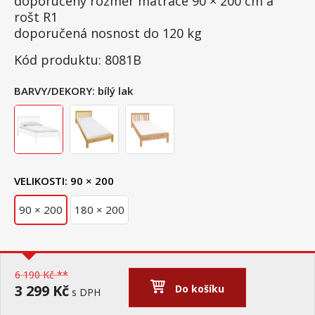
doporučený rozměr matrace 90 × 200 cm a
rošt R1
doporučená nosnost do 120 kg
Kód produktu: 8081B
BARVY/DEKORY:
bílý lak
VELIKOSTI:
90 × 200
90 × 200
180 × 200
6 190 Kč **
3 299 Kč
Do košíku
s DPH