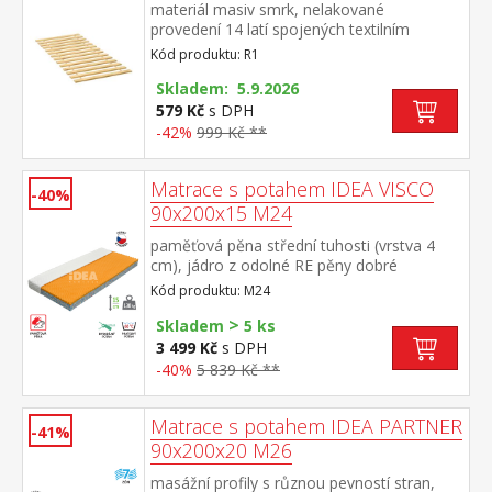
materiál masiv smrk, nelakované
provedení 14 latí spojených textilním
tkalounem
Kód produktu: R1
Skladem: 5.9.2026
579 Kč
s DPH
-42%
999 Kč **
Matrace s potahem IDEA VISCO
-40%
90x200x15 M24
paměťová pěna střední tuhosti (vrstva 4
cm), jádro z odolné RE pěny dobré
ortopedické vlastností a dlouhá životnost
Kód produktu: M24
matrace vhodná pro všechny typy roštů
>
potah prodyšný, vyrobený ze dvou částí,
Skladem
5 ks
snímatelný a pratelný do 60 °C doporučená
3 499 Kč
s DPH
nosnost do 130 kg
-40%
5 839 Kč **
Matrace s potahem IDEA PARTNER
-41%
90x200x20 M26
masážní profily s různou pevností stran,