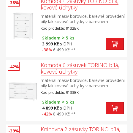
Komoda 4 zásuvky TORINO bílá,
-38%
kovové úchytky
materiál masiv borovice, barevné provedení
bílý lak kovové úchytky v barevném
provedení černěná mosaz čtyři zásuvky s
Kód produktu: 9132BK
kovovými pojezdy
>
Skladem
5 ks
3 999 Kč
s DPH
-38%
6 499 Kč **
Komoda 6 zásuvek TORINO bílá,
-42%
kovové úchytky
materiál masiv borovice, barevné provedení
bílý lak kovové úchytky v barevném
provedení černěná mosaz šest zásuvek s
Kód produktu: 9133BK
kovovými pojezdy rozměr zásuvky (š/h/v)
>
52 × 33 × 19 cm
Skladem
5 ks
4 899 Kč
s DPH
-42%
8 490 Kč **
Knihovna 2 zásuvky TORINO bílá,
-39%