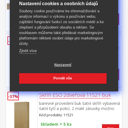
Nastavení cookies a osobních údajů
Kód produktu: 11545
Soubory cookie používáme ke shromažďování a
>
Skladem
5 ks
analýze informací o výkonu a používání webu,
4 199 Kč
s DPH
zajištění fungování funkcí ze sociálních médií a ke
-43%
7 490 Kč **
zlepšení a přizpůsobení obsahu a reklam. Se
souhlasem můžeme také předávat marketingovým
platformám některé osobní údaje pro marketingové
Skříň ESO 3dveřová 11530 buk
-41%
účely.
barevné provedení buk 1 zrcadlové a 2 plné
Zjistit více
dveře, 2 malé zásuvky možno doplnit o
nástavec 11535
Kód produktu: 11530
Nastavení
>
Skladem
5 ks
6 999 Kč
s DPH
Povolit vše
-41%
11 990 Kč **
Skříň ESO 2dveřová 11521 buk
-37%
barevné provedení buk šatní skříň vybavená
šatní tyčí a policí, 2 malé zásuvky možno
doplnit o nástavec 11525
Kód produktu: 11521
>
Skladem
5 ks