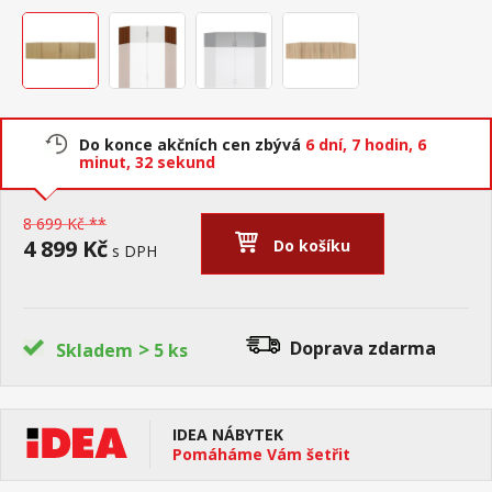
Do konce akčních cen zbývá
6 dní,
7 hodin,
6
minut,
32 sekund
8 699 Kč **
4 899 Kč
Do košíku
s DPH
>
Doprava zdarma
Skladem
5 ks
IDEA NÁBYTEK
Pomáháme Vám šetřit