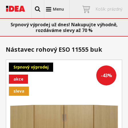
Menu
Košík: prázdný
Srpnový výprodej už dnes! Nakupujte výhodně,
rozdáváme slevy až 70 %
Nástavec rohový ESO 11555 buk
Srpnový výprodej
-43%
akce
sleva