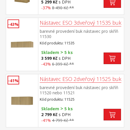
5 299 Kč
s DPH
-37%
8 490 Kč **
Nástavec ESO 3dveřový 11535 buk
-43%
barevné provedení buk nástavec pro skříň
11530
Kód produktu: 11535
>
Skladem
5 ks
3 599 Kč
s DPH
-43%
6 399 Kč **
Nástavec ESO 2dveřový 11525 buk
-41%
barevné provedení buk nástavec pro skříň
11520 nebo 11521
Kód produktu: 11525
>
Skladem
5 ks
2 799 Kč
s DPH
-41%
4 799 Kč **