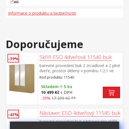
Informace o produktu a bezpečnosti
Doporučujeme
Skříň ESO 4dveřová 11540 buk
-39%
barevné provedení buk 2 zrcadlové a 2 plné
dveře, prostor dělený v poměru 1:2:1 ve
všech třech částech šatní tyč a police, ve
Kód produktu: 11540
střední části dole 2 zásuvky možno doplnit
>
o nástavec 11545
Skladem
5 ks
10 499 Kč
s DPH
-39%
17 299 Kč **
Nástavec ESO 4dveřový 11545 buk
-43%
barevné provedení buk nástavec pro skříň
11540