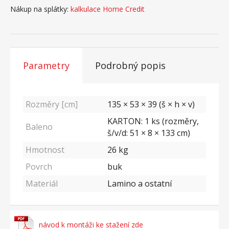
Nákup na splátky:
kalkulace Home Credit
Parametry
Podrobný popis
Rozměry [cm]
135 × 53 × 39 (š × h × v)
KARTON: 1 ks (rozměry,
Baleno
š/v/d: 51 × 8 × 133 cm)
Hmotnost
26
kg
Povrch
buk
Materiál
Lamino a ostatní
návod k montáži ke stažení zde