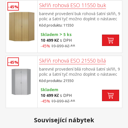
Skříň rohová ESO 11550 buk
-45%
barevné provedení buk rohová šatní skříň, 9
polic a šatní tyč možno doplnit o nástavec
11555
Kód produktu: 11550
>
Skladem
5 ks
10 499 Kč
s DPH
-45%
19 099 Kč **
Skříň rohová ESO 21550 bílá
-45%
barevné provedení bílá rohová šatní skříň, 9
polic a šatní tyč možno doplnit o nástavec
21555
Kód produktu: 21550
Skladem
10 499 Kč
s DPH
-45%
19 099 Kč **
Související nábytek