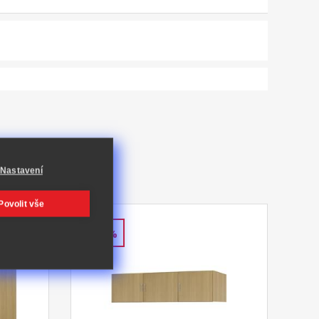
Nastavení
Povolit vše
-43%