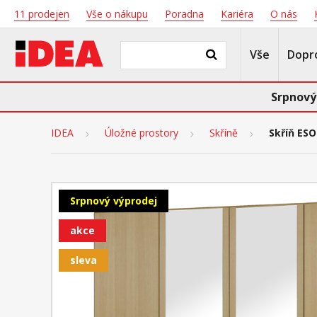
11 prodejen
Vše o nákupu
Poradna
Kariéra
O nás
Vše
Dopr
Srpnový
IDEA
Úložné prostory
Skříně
Skříň ES
Srpnový výprodej
akce
sleva