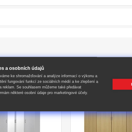
es a osobních údajů
íváme ke shromažďování a analýze informací o výkonu a
tění fungování funkcí ze sociálních médií a ke zlepšení a
 a reklam. Se souhlasem můžeme také předávat
rmám některé osobní údaje pro marketingové účely.
-45%