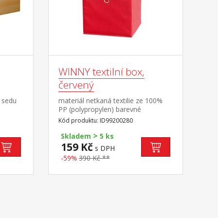
WINNY textilní box,
červený
 sedu
materiál netkaná textilie ze 100%
PP (polypropylen) barevné
provedení červená
Kód produktu: ID99200280
2 kusy
>
ulůžku
Skladem
5 ks
tor
159 Kč
s DPH
-59%
390 Kč **