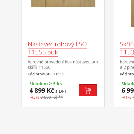
Nástavec rohový ESO
Skří
11555 buk
1153
barevné provedení buk nástavec pro
barevn
skříň 11550
a 2 pln
zásuvk
Kód produktu: 11555
Kód pro
11535
>
Skladem
5 ks
Skla
4 899 Kč
6 99
s DPH
-43%
8 699 Kč **
-41%