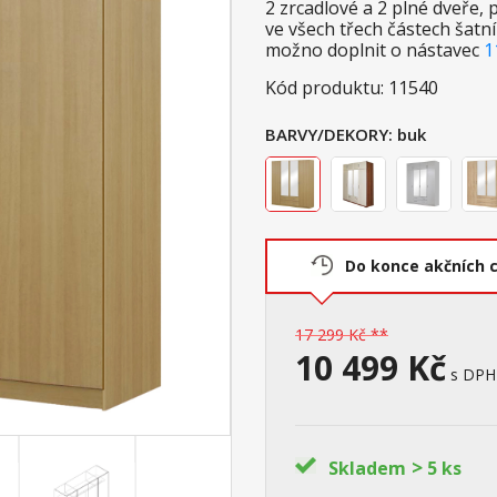
2 zrcadlové a 2 plné dveře,
ve všech třech částech šatní 
možno doplnit o nástavec
1
Kód produktu: 11540
BARVY/DEKORY:
buk
Do konce akčních 
17 299 Kč **
10 499 Kč
s DPH
>
Skladem
5 ks