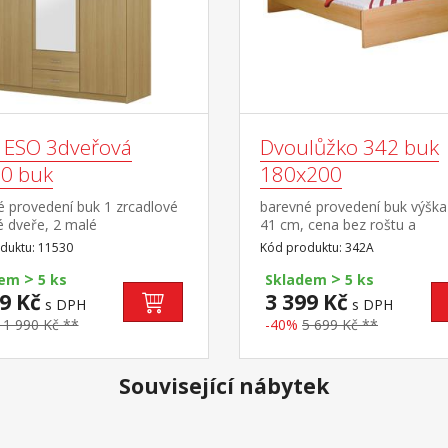
ň ESO 3dveřová
Dvoulůžko 342 buk
0 buk
180x200
é provedení buk 1 zrcadlové
barevné provedení buk výška
é dveře, 2 malé
41 cm, cena bez roštu a
y možno doplnit o nástavec
matrace doporučený rozměr
duktu: 11530
Kód produktu: 342A
matrace 180 × 200 cm nebo 
>
>
90 × 200 cm a rošt R4 k dvo
dem
5 ks
Skladem
5 ks
možno dokoupit úložný pros
9 Kč
3 399 Kč
s DPH
s DPH
147A
11 990 Kč **
-40%
5 699 Kč **
Související nábytek