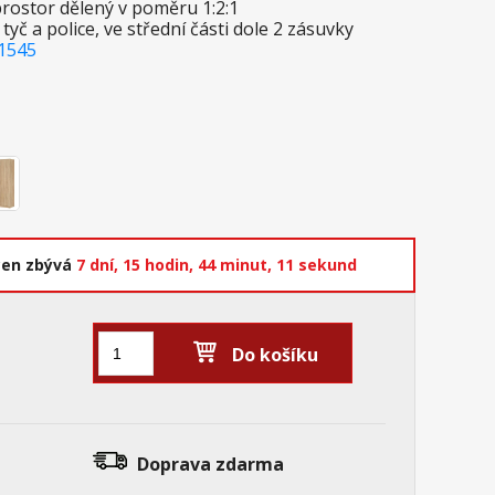
 prostor dělený v poměru 1:2:1
tyč a police, ve střední části dole 2 zásuvky
1545
cen zbývá
7 dní,
15 hodin,
44 minut,
10 sekund
Do košíku
Doprava zdarma