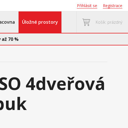
Přihlásit se
Registrace
acovna
Úložné prostory
Košík: prázdný
 až 70 %
ESO 4dveřová
buk