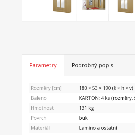
Parametry
Podrobný popis
Rozměry [cm]
180 × 53 × 190 (š × h × v)
Baleno
KARTON: 4 ks (rozměry, š/
Hmotnost
131
kg
Povrch
buk
Materiál
Lamino a ostatní