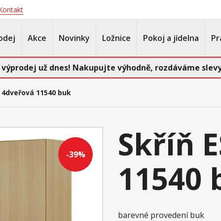
Kontakt
odej
Akce
Novinky
Ložnice
Pokoj a jídelna
Pr
 výprodej už dnes! Nakupujte výhodně, rozdáváme slevy
O 4dveřová 11540 buk
Skříň 
-39%
11540 
barevné provedení buk