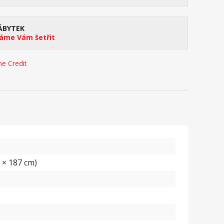
ÁBYTEK
me Vám šetřit
e Credit
7 × 187 cm)