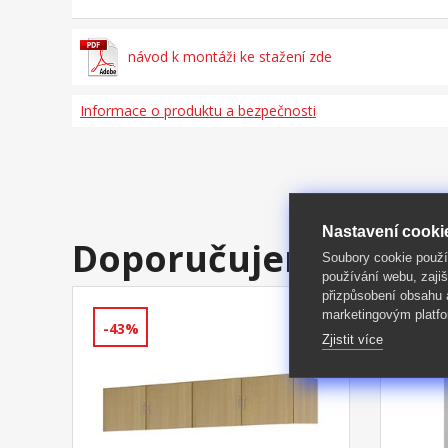
návod k montáži ke stažení zde
Informace o produktu a bezpečnosti
Nastavení cooki
Doporučujeme
Soubory cookie použ
používání webu, zajiš
přizpůsobení obsahu
marketingovým platfo
-43%
-39%
Zjistit více