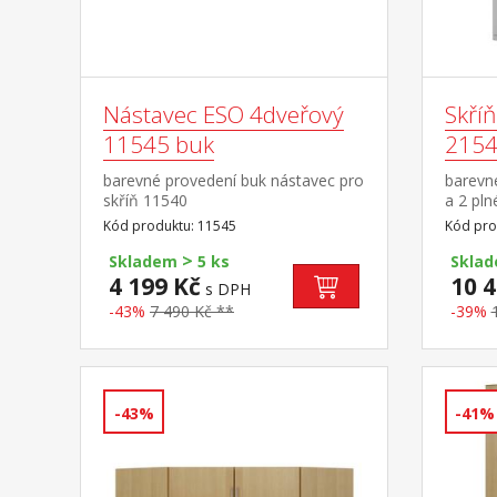
Nástavec ESO 4dveřový
Skří
11545 buk
2154
barevné provedení buk nástavec pro
barevné
skříň 11540
a 2 pln
poměru 
Kód produktu: 11545
Kód pro
částech
>
časti d
Skladem
5 ks
Skla
o nást
4 199 Kč
10 4
s DPH
-43%
7 490 Kč **
-39%
-43%
-41%