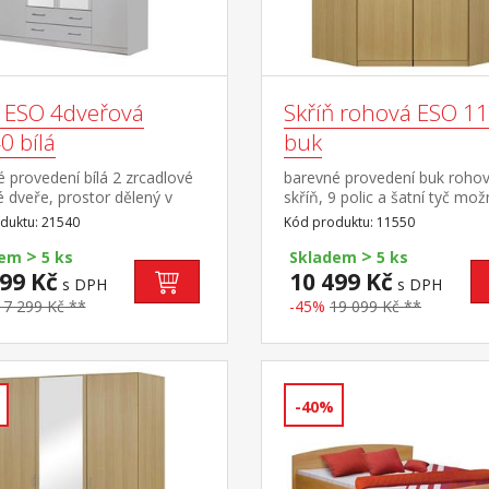
ň ESO 4dveřová
Skříň rohová ESO 1
0 bílá
buk
 provedení bílá 2 zrcadlové
barevné provedení buk rohov
é dveře, prostor dělený v
skříň, 9 polic a šatní tyč mo
1:2:1 ve všech třech
doplnit o nástavec 11555
duktu: 21540
Kód produktu: 11550
 šatní tyč a police, ve střední
>
>
ole 2 zásuvky možno doplnit
dem
5 ks
Skladem
5 ks
avec 21545
99 Kč
10 499 Kč
s DPH
s DPH
17 299 Kč **
-45%
19 099 Kč **
-40%