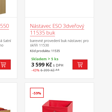
1550
Nástavec ESO 3dveřový
11535 buk
á šatní
barevné provedení buk nástavec pro
žno
skříň 11530
Kód produktu: 11535
>
Skladem
5 ks
3 599 Kč
s DPH
-43%
6 399 Kč **
-59%