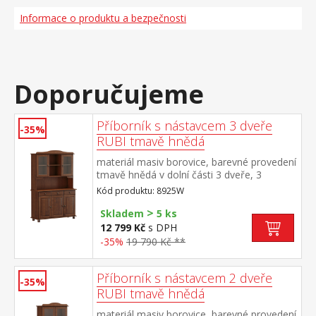
Informace o produktu a bezpečnosti
Doporučujeme
Příborník s nástavcem 3 dveře
-35%
RUBI tmavě hnědá
materiál masiv borovice, barevné provedení
tmavě hnědá v dolní části 3 dveře, 3
zásuvky s kovovými pojezdy v horní části
Kód produktu: 8925W
dvoje prosklené dveře
>
Skladem
5 ks
12 799 Kč
s DPH
-35%
19 790 Kč **
Příborník s nástavcem 2 dveře
-35%
RUBI tmavě hnědá
materiál masiv borovice, barevné provedení