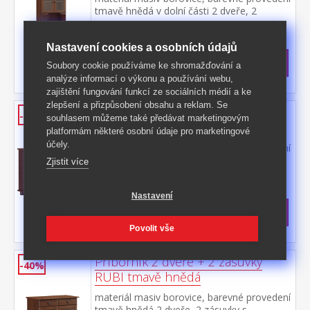
tmavě hnědá v dolní části 2 dveře, 2
zásuvky s kovovými pojezdy v horní části
Kód produktu: 8926W
dvoje prosklené dveře
>
Nastavení cookies a osobních údajů
Skladem
5 ks
9 999 Kč
s DPH
Soubory cookie používáme ke shromažďování a
-35%
15 490 Kč **
analýze informací o výkonu a používání webu,
zajištění fungování funkcí ze sociálních médií a ke
zlepšení a přizpůsobení obsahu a reklam. Se
Příborník 3 dveře + 3 zásuvky
-36%
souhlasem můžeme také předávat marketingovým
RUBI tmavě hnědá
platformám některé osobní údaje pro marketingové
účely.
materiál masiv borovice, barevné provedení
tmavě hnědá 3 dveře, 3 zásuvky s
Zjistit více
kovovými pojezdy, 1 police
Kód produktu: 8927W
>
Nastavení
Skladem
5 ks
7 699 Kč
s DPH
-36%
12 090 Kč **
Povolit vše
Příborník 2 dveře + 2 zásuvky
-40%
RUBI tmavě hnědá
materiál masiv borovice, barevné provedení
tmavě hnědá 2 dveře, 2 zásuvky s