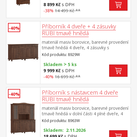
8 899 Kč
s DPH
-38%
14 499 Kč **
Příborník 4 dveře + 4 zásuvky
-40%
RUBI tmavě hnědá
materiál masiv borovice, barevné provedení
tmavě hnědá 4 dveře, 4 zásuvky s
kovovými pojezdy, 2 police
Kód produktu: 8929W
>
Skladem
5 ks
9 999 Kč
s DPH
-40%
16 699 Kč **
Příborník s nástavcem 4 dveře
-40%
RUBI tmavě hnědá
materiál masiv borovice, barevné provedení
tmavě hnědá v dolní části 4 plné dveře, 4
zásuvky s kovovými pojezdy v horní části 2
Kód produktu: 8963W
prosklené a 2 plné dveře
Skladem: 2.11.2026
18 699 Kč
s DPH