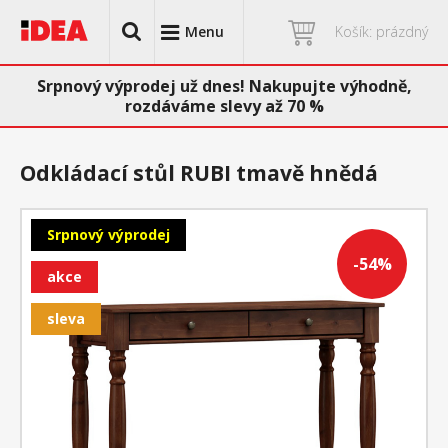
Menu
Košík: prázdný
Srpnový výprodej už dnes! Nakupujte výhodně,
rozdáváme slevy až 70 %
Odkládací stůl RUBI tmavě hnědá
Srpnový výprodej
-54%
akce
sleva