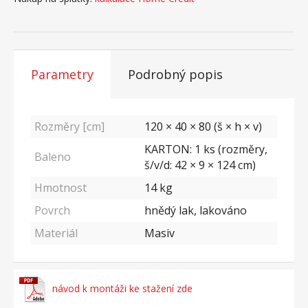
Parametry
Podrobný popis
Rozměry [cm]
120 × 40 × 80 (š × h × v)
KARTON: 1 ks (rozměry,
Baleno
š/v/d: 42 × 9 × 124 cm)
Hmotnost
14
kg
Povrch
hnědý lak, lakováno
Materiál
Masiv
návod k montáži ke stažení zde