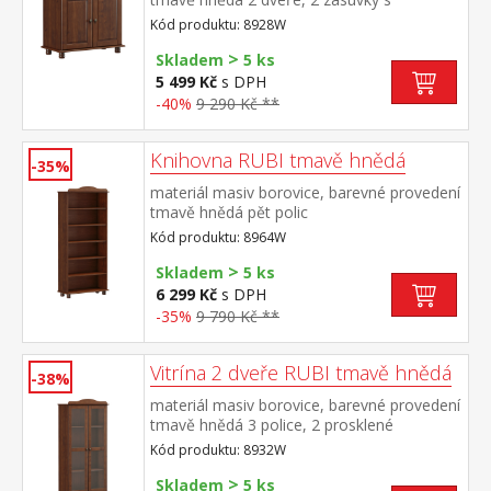
kovovými pojezdy, 1 police
Kód produktu: 8928W
>
Skladem
5 ks
5 499 Kč
s DPH
-40%
9 290 Kč **
Knihovna RUBI tmavě hnědá
-35%
materiál masiv borovice, barevné provedení
tmavě hnědá pět polic
Kód produktu: 8964W
>
Skladem
5 ks
6 299 Kč
s DPH
-35%
9 790 Kč **
Vitrína 2 dveře RUBI tmavě hnědá
-38%
materiál masiv borovice, barevné provedení
tmavě hnědá 3 police, 2 prosklené
dveře široká zásuvka s kovovými pojezdy
Kód produktu: 8932W
>
Skladem
5 ks