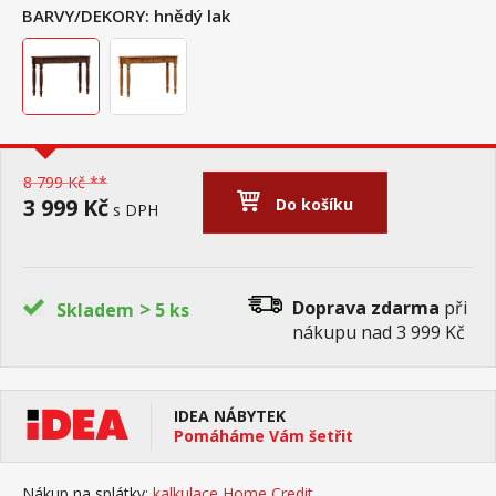
BARVY/DEKORY:
hnědý lak
8 799 Kč **
3 999 Kč
Do košíku
s DPH
>
Doprava zdarma
při
Skladem
5 ks
nákupu nad 3 999 Kč
IDEA NÁBYTEK
Pomáháme Vám šetřit
Nákup na splátky:
kalkulace Home Credit