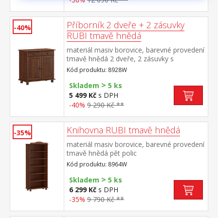
Příborník 2 dveře + 2 zásuvky
-40%
RUBI tmavě hnědá
materiál masiv borovice, barevné provedení
tmavě hnědá 2 dveře, 2 zásuvky s
kovovými pojezdy, 1 police
Kód produktu: 8928W
>
Skladem
5 ks
5 499 Kč
s DPH
-40%
9 290 Kč **
Knihovna RUBI tmavě hnědá
-35%
materiál masiv borovice, barevné provedení
tmavě hnědá pět polic
Kód produktu: 8964W
>
Skladem
5 ks
6 299 Kč
s DPH
-35%
9 790 Kč **