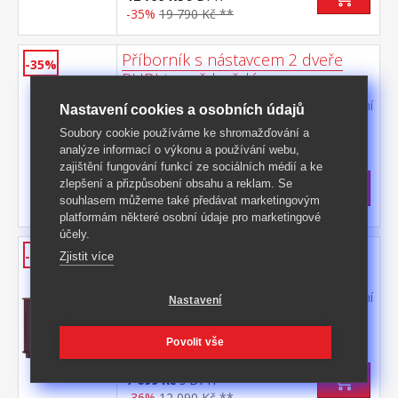
-35%
19 790 Kč **
Příborník s nástavcem 2 dveře
-35%
RUBI tmavě hnědá
materiál masiv borovice, barevné provedení
Nastavení cookies a osobních údajů
tmavě hnědá v dolní části 2 dveře, 2
Soubory cookie používáme ke shromažďování a
zásuvky s kovovými pojezdy v horní části
Kód produktu: 8926W
analýze informací o výkonu a používání webu,
dvoje prosklené dveře
zajištění fungování funkcí ze sociálních médií a ke
>
Skladem
5 ks
zlepšení a přizpůsobení obsahu a reklam. Se
9 999 Kč
s DPH
souhlasem můžeme také předávat marketingovým
-35%
15 490 Kč **
platformám některé osobní údaje pro marketingové
účely.
Příborník 3 dveře + 3 zásuvky
-36%
Zjistit více
RUBI tmavě hnědá
materiál masiv borovice, barevné provedení
Nastavení
tmavě hnědá 3 dveře, 3 zásuvky s
kovovými pojezdy, 1 police
Kód produktu: 8927W
Povolit vše
>
Skladem
5 ks
7 699 Kč
s DPH
-36%
12 090 Kč **