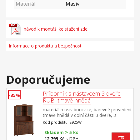
Materiál
Masiv
návod k montáži ke stažení zde
Informace o produktu a bezpečnosti
Doporučujeme
Příborník s nástavcem 3 dveře
-35%
RUBI tmavě hnědá
materiál masiv borovice, barevné provedení
tmavě hnědá v dolní části 3 dveře, 3
zásuvky s kovovými pojezdy v horní části
Kód produktu: 8925W
dvoje prosklené dveře
>
Skladem
5 ks
12 799 Kč
s DPH