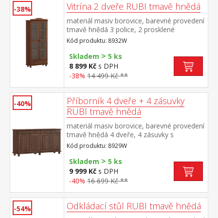
Vitrína 2 dveře RUBI tmavě hnědá
-38%
materiál masiv borovice, barevné provedení
tmavě hnědá 3 police, 2 prosklené
dveře široká zásuvka s kovovými pojezdy
Kód produktu: 8932W
>
Skladem
5 ks
8 899 Kč
s DPH
-38%
14 499 Kč **
Příborník 4 dveře + 4 zásuvky
-40%
RUBI tmavě hnědá
materiál masiv borovice, barevné provedení
tmavě hnědá 4 dveře, 4 zásuvky s
kovovými pojezdy, 2 police
Kód produktu: 8929W
>
Skladem
5 ks
9 999 Kč
s DPH
-40%
16 699 Kč **
Odkládací stůl RUBI tmavě hnědá
-54%