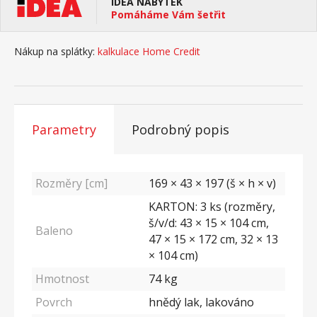
IDEA NÁBYTEK
Pomáháme Vám šetřit
Nákup na splátky:
kalkulace Home Credit
Parametry
Podrobný popis
Rozměry [cm]
169 × 43 × 197 (š × h × v)
KARTON: 3 ks (rozměry,
š/v/d: 43 × 15 × 104 cm,
Baleno
47 × 15 × 172 cm, 32 × 13
× 104 cm)
Hmotnost
74
kg
Povrch
hnědý lak, lakováno