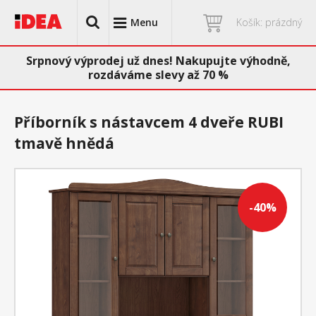
Menu
Košík: prázdný
Srpnový výprodej už dnes! Nakupujte výhodně,
rozdáváme slevy až 70 %
Příborník s nástavcem 4 dveře RUBI
tmavě hnědá
-40%