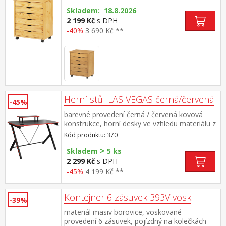
Skladem: 18.8.2026
2 199 Kč
s DPH
-40%
3 690 Kč **
Herní stůl LAS VEGAS černá/červená
-45%
barevné provedení černá / červená kovová
konstrukce, horní desky ve vzhledu materiálu z
karbonových vláken police na monitor, držák
Kód produktu: 370
na nápoje, dva háčky na příslušenství zadní
>
hrana stolu vykrojená na protažení kabelů
Skladem
5 ks
2 299 Kč
s DPH
-45%
4 199 Kč **
Kontejner 6 zásuvek 393V vosk
-39%
materiál masiv borovice, voskované
provedení 6 zásuvek, pojízdný na kolečkách