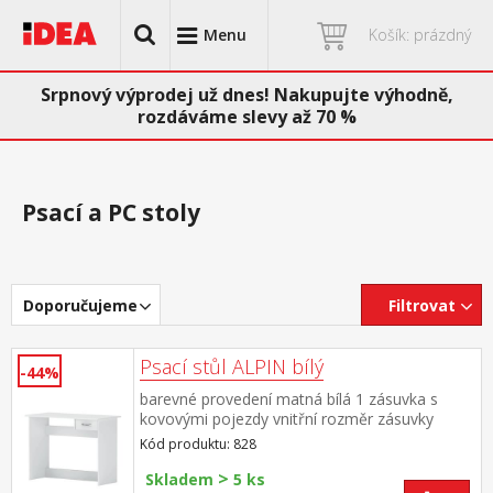
Menu
Košík: prázdný
Srpnový výprodej už dnes! Nakupujte výhodně,
rozdáváme slevy až 70 %
Psací a PC stoly
Doporučujeme
Filtrovat
Psací stůl ALPIN bílý
-44%
barevné provedení matná bílá 1 zásuvka s
kovovými pojezdy vnitřní rozměr zásuvky
(š/h/v) 27 × 31 × 9 cm montáž možná pouze
Kód produktu: 828
na pravou stranu
>
Skladem
5 ks