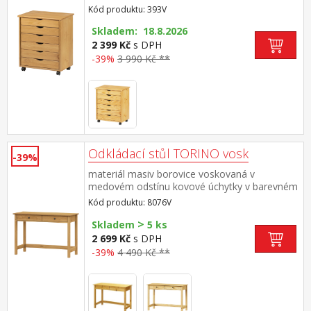
Kód produktu: 393V
Skladem: 18.8.2026
2 399 Kč
s DPH
-39%
3 990 Kč **
Odkládací stůl TORINO vosk
-39%
materiál masiv borovice voskovaná v
medovém odstínu kovové úchytky v barevném
provedení černěná mosaz dvě zásuvky s
Kód produktu: 8076V
kovovými pojezdy
>
Skladem
5 ks
2 699 Kč
s DPH
-39%
4 490 Kč **