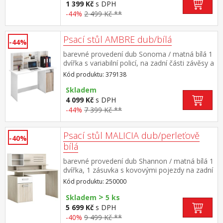
1 399 Kč
s DPH
-44%
2 499 Kč **
Psací stůl AMBRE dub/bílá
-44%
barevné provedení dub Sonoma / matná bílá 1
dvířka s variabilní policí, na zadní části závěsy a
police rozměr stolu (š/h/v) 135 × 50 × 74
Kód produktu: 379138
cm rozměr polic (š/h/v) 126 × 15 × 50
cm maximální nosnosti uvedeny v návodu k
Skladem
montáži
4 099 Kč
s DPH
-44%
7 399 Kč **
Psací stůl MALICIA dub/perleťově
-40%
bílá
barevné provedení dub Shannon / matná bílá 1
dvířka, 1 zásuvka s kovovými pojezdy na zadní
části stolu police a závěsná pružná lanka
Kód produktu: 250000
maximální nosnosti uvedeny v návodu k
>
montáži v pracovní desce průchodka na kabely
Skladem
5 ks
a zásuvka se dvěma USB porty pro nabíjení
5 699 Kč
s DPH
mobilů, tabletů, hodinek a podobně, s napětím
-40%
9 499 Kč **