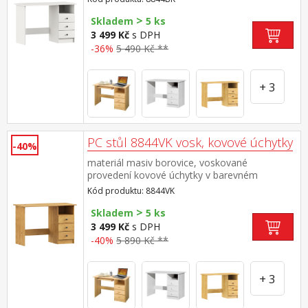
(montáž možná pouze na pravou
>
stranu) rozměr zásuvky (š/h/v) 27,9 × 30,7 ×
Skladem
5 ks
10,5 cm bez výsuvu pro klávesnici
3 499 Kč
s DPH
-36%
5 490 Kč **
+ 3
PC stůl 8844VK vosk, kovové úchytky
-40%
materiál masiv borovice, voskované
provedení kovové úchytky v barevném
provedení černěná mosaz 3 zásuvky s
Kód produktu: 8844VK
kovovými pojezdy (montáž možná pouze na
>
pravou stranu) rozměr zásuvky (š/h/v) 27,9 ×
Skladem
5 ks
30,7 × 10,5 cm bez výsuvu pro klávesnici
3 499 Kč
s DPH
-40%
5 890 Kč **
+ 3