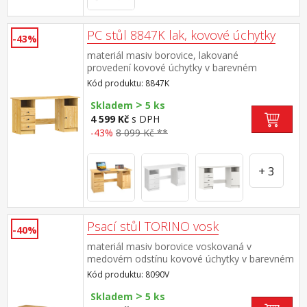
PC stůl 8847K lak, kovové úchytky
-43%
materiál masiv borovice, lakované
provedení kovové úchytky v barevném
provedení černěná mosaz 3 zásuvky s
Kód produktu: 8847K
kovovými pojezdy, skříňka s dvířky rozměr
>
zásuvky (š/h/v) 27,9 × 30,7 × 10,6 cm výsuv
Skladem
5 ks
není součástí dodávky ke stolu je možno
4 599 Kč
s DPH
dokoupit výsuvnou desku na klávesnici 8840
-43%
8 099 Kč **
+ 3
Psací stůl TORINO vosk
-40%
materiál masiv borovice voskovaná v
medovém odstínu kovové úchytky v barevném
provedení černěná mosaz 3 zásuvky s
Kód produktu: 8090V
kovovými pojezdy, 1 police
>
Skladem
5 ks