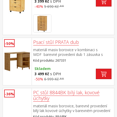
3 399 Kč
s DPH
-40%
5 690 Kč **
Psací stůl PRATA dub
-50%
materiál masiv borovice v kombinaci s
MDF barevné provedení dub 1 zásuvka s
kovovými pojezdy 1 police
Kód produktu: 267331
Skladem
3 499 Kč
s DPH
-50%
6 999 Kč **
PC stůl 8844BK bílý lak, kovové
-36%
úchytky
materiál masiv borovice, barevné provedení
bílý lak kovové úchytky v barevném provedení
černěná mosaz 3 zásuvky s kovovými pojezdy
Kód produktu: 8844BK