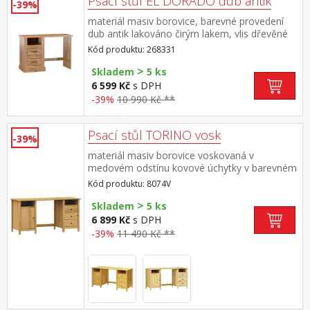
Psací stůl EL DORADO dub antik
-39%
materiál masiv borovice, barevné provedení
dub antik lakováno čirým lakem, vlis dřevěné
struktury 2 zásuvky, 1 otevřená police součást
Kód produktu: 268331
sestavy EL DORADO
>
Skladem
5 ks
6 599 Kč
s DPH
-39%
10 990 Kč **
Psací stůl TORINO vosk
-39%
materiál masiv borovice voskovaná v
medovém odstínu kovové úchytky v barevném
provedení černěná mosaz 2 otevřené police, 1
Kód produktu: 8074V
dvířka a 3 zásuvky s kovovými pojezdy
>
Skladem
5 ks
6 899 Kč
s DPH
-39%
11 490 Kč **