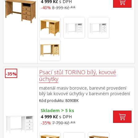
4 999 Kč
s DPH
-40%
8 399 Kč **
Psací stůl TORINO bílý, kovové
-35%
úchytky
materiál masiv borovice, barevné provedení
bílý lak kovové úchytky v barevném provedení
černěná mosaz 3 zásuvky s kovovými pojezdy,
Kód produktu: 8090BK
1 police
>
Skladem
5 ks
4 999 Kč
s DPH
-35%
7 790 Kč **