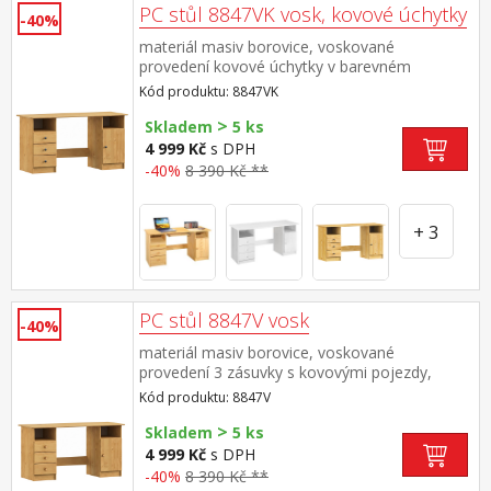
PC stůl 8847VK vosk, kovové úchytky
-40%
materiál masiv borovice, voskované
provedení kovové úchytky v barevném
provedení černěná mosaz 3 zásuvky s
Kód produktu: 8847VK
kovovými pojezdy, skříňka s dvířky rozměr
>
zásuvky (š/h/v) 27,9 × 30,7 × 10,6 cm bez
Skladem
5 ks
výsuvu pro klávesnici
4 999 Kč
s DPH
-40%
8 390 Kč **
+ 3
PC stůl 8847V vosk
-40%
materiál masiv borovice, voskované
provedení 3 zásuvky s kovovými pojezdy,
skříňka s dvířky rozměr zásuvky (š/h/v) 27,9 ×
Kód produktu: 8847V
30,7 × 10,6 cm bez výsuvu pro klávesnici
>
Skladem
5 ks
4 999 Kč
s DPH
-40%
8 390 Kč **