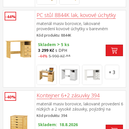
PC stůl 8844K lak, kovové úchytky
-44%
materiál masiv borovice, lakované
provedení kovové úchytky v barevném
provedení černěná mosaz 3 zásuvky s
Kód produktu: 8844K
kovovými pojezdy (montáž možná pouze na
>
pravou stranu) rozměr zásuvky (š/h/v) 27,9 ×
Skladem
5 ks
30,7 × 10,5 cm výsuv není součástí dodávky ke
3 299 Kč
s DPH
stolu je možno dokoupit výsuvnou desku na
-44%
5 990 Kč **
klávesnici 8840
+ 3
Kontejner 6+2 zásuvky 394
-40%
materiál masiv borovice, lakované provedení 6
nízkých a 2 vysoké zásuvky, pojízdný na
kolečkách
Kód produktu: 394
Skladem: 18.8.2026