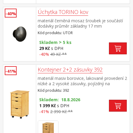
5 V DC, pro současné nabíjení 2 zařízení 1 A
nebo 1 zařízení 2 A
Úchytka TORINO kov
-40%
materiál černěná mosaz šroubek je součástí
dodávky průměr základny 17 mm
Kód produktu: UTOR
>
Skladem
5 ks
29 Kč
s DPH
-40%
49 Kč **
Kontejner 2+2 zásuvky 392
-41%
materiál masiv borovice, lakované provedení 2
nízké a 2 vysoké zásuvky, pojízdný na
kolečkách
Kód produktu: 392
Skladem: 18.8.2026
1 399 Kč
s DPH
-41%
2 390 Kč **