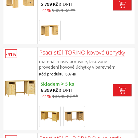
5 799 Kč
s DPH
-41%
9 899 Kč **
Psací stůl TORINO kovové úchytky
-41%
materiál masiv borovice, lakované
provedení kovové úchytky v barevném
provedení černěná mosaz 2 otevřené police, 1
Kód produktu: 8074K
dvířka a 3 zásuvky s kovovými pojezdy výsuv
>
není součástí dodávky ke stolu je možno
Skladem
5 ks
dokoupit výsuvnou desku na klávesnici 8840
6 399 Kč
s DPH
-41%
10 990 Kč **