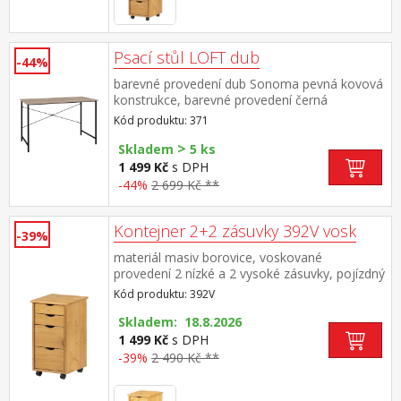
Psací stůl LOFT dub
-44%
barevné provedení dub Sonoma pevná kovová
konstrukce, barevné provedení černá
Kód produktu: 371
>
Skladem
5 ks
1 499 Kč
s DPH
-44%
2 699 Kč **
Kontejner 2+2 zásuvky 392V vosk
-39%
materiál masiv borovice, voskované
provedení 2 nízké a 2 vysoké zásuvky, pojízdný
na kolečkách
Kód produktu: 392V
Skladem: 18.8.2026
1 499 Kč
s DPH
-39%
2 490 Kč **