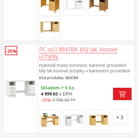
PC stůl 8847BK bílý lak, kovové
-35%
úchytky
materiál masiv borovice, barevné provedení
bílý lak kovové úchytky v barevném provedení
černěná mosaz 3 zásuvky s kovovými pojezdy,
Kód produktu: 8847BK
skříňka s dvířky rozměr zásuvky (š/h/v) 27,9 ×
>
30,7 × 10,6 cm bez výsuvu pro klávesnici
Skladem
5 ks
4 999 Kč
s DPH
-35%
7 790 Kč **
+ 3