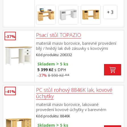
+ 3
Psací stůl TOPAZIO
-37%
materiál masiv borovice, barevné provedení
bílý / hnědý lak dvě zásuvky s kovovými
úchytkami a pojezdy
Kód produktu: 206332
>
Skladem
5 ks
5 399 Kč
s DPH
-37%
8 590 Kč **
PC stůl rohový 8846K lak, kovové
-41%
úchytky
materiál masiv borovice, lakované
provedení kovové úchytky v barevném
provedení černěná mosaz 4 zásuvky s
Kód produktu: 8846K
kovovými pojezdy výsuv pro klávesnici je
>
součástí dodávky (montáž výsuvu volitelná)
Skladem
5 ks