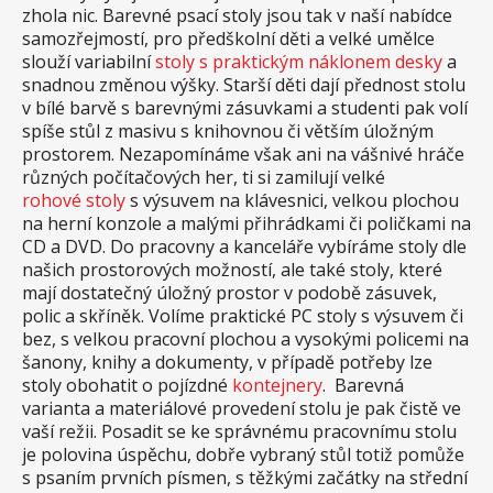
zhola nic. Barevné psací stoly jsou tak v naší nabídce
samozřejmostí, pro předškolní děti a velké umělce
slouží variabilní
stoly s praktickým náklonem desky
a
snadnou změnou výšky. Starší děti dají přednost stolu
v bílé barvě s barevnými zásuvkami a studenti pak volí
spíše stůl z masivu s knihovnou či větším úložným
prostorem. Nezapomínáme však ani na vášnivé hráče
různých počítačových her, ti si zamilují velké
rohové stoly
s výsuvem na klávesnici, velkou plochou
na herní konzole a malými přihrádkami či poličkami na
CD a DVD. Do pracovny a kanceláře vybíráme stoly dle
našich prostorových možností, ale také stoly, které
mají dostatečný úložný prostor v podobě zásuvek,
polic a skříněk. Volíme praktické PC stoly s výsuvem či
bez, s velkou pracovní plochou a vysokými policemi na
šanony, knihy a dokumenty, v případě potřeby lze
stoly obohatit o pojízdné
kontejnery
. Barevná
varianta a materiálové provedení stolu je pak čistě ve
vaší režii. Posadit se ke správnému pracovnímu stolu
je polovina úspěchu, dobře vybraný stůl totiž pomůže
s psaním prvních písmen, s těžkými začátky na střední