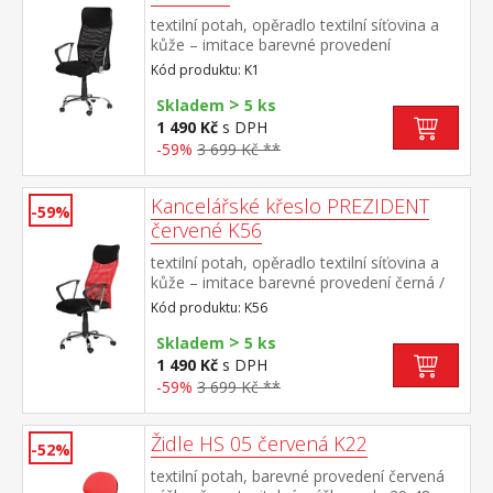
textilní potah, opěradlo textilní síťovina a
kůže – imitace barevné provedení
černá chromovaný kříž, houpací
Kód produktu: K1
mechanismus výška sedu 45-51
>
cm doporučená nosnost do 120 kg
Skladem
5 ks
1 490 Kč
s DPH
-59%
3 699 Kč **
Kancelářské křeslo PREZIDENT
-59%
červené K56
textilní potah, opěradlo textilní síťovina a
kůže – imitace barevné provedení černá /
červená chromovaný kříž, houpací
Kód produktu: K56
mechanismus výška sedu 45-51
>
cm doporučená nosnost do 120 kg
Skladem
5 ks
1 490 Kč
s DPH
-59%
3 699 Kč **
Židle HS 05 červená K22
-52%
textilní potah, barevné provedení červená