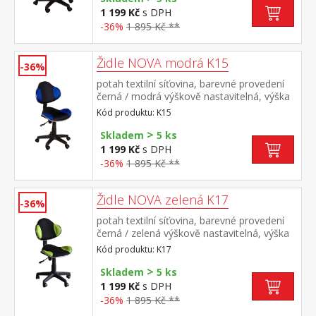
1 199 Kč
s DPH
-36%
1 895 Kč **
Židle NOVA modrá K15
-36%
potah textilní síťovina, barevné provedení
černá / modrá výškově nastavitelná, výška
sedu 39-48 cm nastavitelná tuhost opěrky
Kód produktu: K15
zad, výška opěrky 45 cm doporučená
>
nosnost do 100 kg
Skladem
5 ks
1 199 Kč
s DPH
-36%
1 895 Kč **
Židle NOVA zelená K17
-36%
potah textilní síťovina, barevné provedení
černá / zelená výškově nastavitelná, výška
sedu 39-48 cm nastavitelná tuhost opěrky
Kód produktu: K17
zad, výška opěrky 45 cm doporučená
>
nosnost do 100 kg
Skladem
5 ks
1 199 Kč
s DPH
-36%
1 895 Kč **