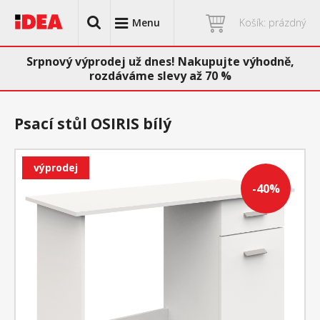
Menu
Košík: prázdný
Srpnový výprodej už dnes! Nakupujte výhodně,
rozdáváme slevy až 70 %
Psací stůl OSIRIS bílý
výprodej
-40%