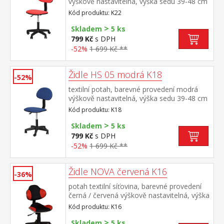
výškově nastavitelná, výška sedu 39-48 cm
nastavitelná opěrka zad, výška opěrky 40
Kód produktu: K22
cm doporučená nosnost do 75 kg
>
Skladem
5 ks
799 Kč
s DPH
-52%
1 699 Kč **
Židle HS 05 modrá K18
-52%
textilní potah, barevné provedení modrá
výškově nastavitelná, výška sedu 39-48 cm
nastavitelná opěrka zad, výška opěrky 40
Kód produktu: K18
cm doporučená nosnost do 75 kg
>
Skladem
5 ks
799 Kč
s DPH
-52%
1 699 Kč **
Židle NOVA červená K16
-36%
potah textilní síťovina, barevné provedení
černá / červená výškově nastavitelná, výška
sedu 39-48 cm nastavitelná tuhost opěrky
Kód produktu: K16
zad, výška opěrky 45 cm doporučená
>
nosnost do 100 kg
Skladem
5 ks