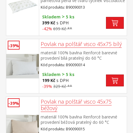
paměťová pěna ve tvaru tyčinek Viscolattice
MEMORY termosenzitivní, tvarová paměť,
Kód produktu: B90090013
elegantně prošitý potah s ALOE
>
VERA pratelný do 30 °C
Skladem
5 ks
399 Kč
s DPH
-42%
699 Kč **
Povlak na polštář visco 45x75 bílý
-39%
materiál 100% bavlna Renforcé barevné
provedení bílá pratelný do 60 °C
Kód produktu: B90090014
>
Skladem
5 ks
199 Kč
s DPH
-39%
329 Kč **
Povlak na polštář visco 45x75
-39%
béžový
materiál 100% bavlna Renforcé barevné
provedení béžová pratelný do 60 °C
Kód produktu: B90090015