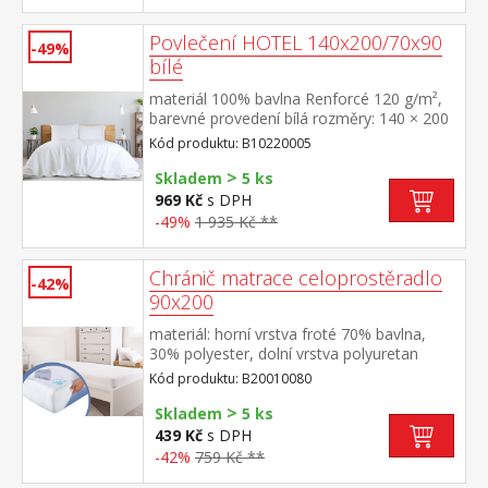
Povlečení HOTEL 140x200/70x90
-49%
bílé
materiál 100% bavlna Renforcé 120 g/m²,
barevné provedení bílá rozměry: 140 × 200
cm + 70 × 90 cm pevné, odolné,
Kód produktu: B10220005
stálobarevné, nesrážlivá úprava, hotelový
>
uzávěr pratelné do 60 °C
Skladem
5 ks
969 Kč
s DPH
-49%
1 935 Kč **
Chránič matrace celoprostěradlo
-42%
90x200
materiál: horní vrstva froté 70% bavlna,
30% polyester, dolní vrstva polyuretan
barevné provedení bílá obšito gumou,
Kód produktu: B20010080
pratelné do 60 °C
>
Skladem
5 ks
439 Kč
s DPH
-42%
759 Kč **