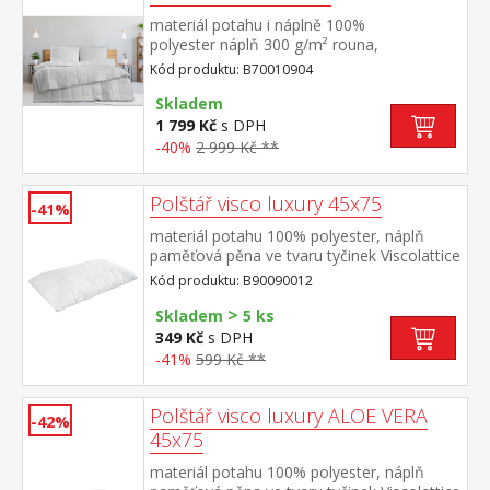
materiál potahu i náplně 100%
polyester náplň 300 g/m² rouna,
termoregulační elegantně prošitý potah
Kód produktu: B70010904
Skladem
1 799 Kč
s DPH
-40%
2 999 Kč **
Polštář visco luxury 45x75
-41%
materiál potahu 100% polyester, náplň
paměťová pěna ve tvaru tyčinek Viscolattice
MEMORY termosenzitivní, tvarová paměť,
Kód produktu: B90090012
elegantně prošitý potah pratelný do 30 °C
>
Skladem
5 ks
349 Kč
s DPH
-41%
599 Kč **
Polštář visco luxury ALOE VERA
-42%
45x75
materiál potahu 100% polyester, náplň