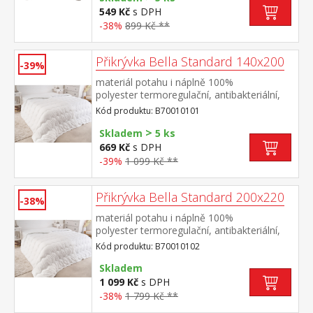
549 Kč
s DPH
-38%
899 Kč **
Přikrývka Bella Standard 140x200
-39%
materiál potahu i náplně 100%
polyester termoregulační, antibakteriální,
vhodná pro alergiky elegantně
Kód produktu: B70010101
prošitá pratelná do 60 °C
>
Skladem
5 ks
669 Kč
s DPH
-39%
1 099 Kč **
Přikrývka Bella Standard 200x220
-38%
materiál potahu i náplně 100%
polyester termoregulační, antibakteriální,
vhodná pro alergiky elegantně
Kód produktu: B70010102
prošitá pratelná do 60 °C
Skladem
1 099 Kč
s DPH
-38%
1 799 Kč **