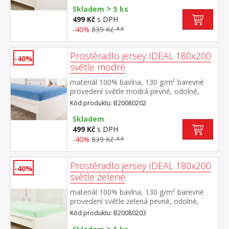
>
Skladem
5 ks
499 Kč
s DPH
-40%
839 Kč **
Prostěradlo jersey IDEAL 180x200
-40%
světle modré
materiál 100% bavlna, 130 g/m² barevné
provedení světle modrá pevné, odolné,
stálobarevné, obšito gumou pro matrace
Kód produktu: B20080202
do výšky 25 cm pratelné do 60 °C
Skladem
499 Kč
s DPH
-40%
839 Kč **
Prostěradlo jersey IDEAL 180x200
-40%
světle zelené
materiál 100% bavlna, 130 g/m² barevné
provedení světle zelená pevné, odolné,
stálobarevné, obšito gumou pro matrace
Kód produktu: B20080203
do výšky 25 cm pratelné do 60 °C