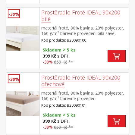
Prostěradlo Froté IDEAL 90x200
-39%
bílé
materiál froté, 80% bavlna, 20% polyester,
160 g/m² barevné provedení bílá savé,
odolné, stálobarevné, obšito gumou pro
Kód produktu: B20090100
matrace do výšky 25 cm pratelné do 40 °C
>
Skladem
5 ks
399 Kč
s DPH
-39%
659 Kč **
Prostěradlo Froté IDEAL 90x200
-39%
ořechové
materiál froté, 80% bavlna, 20% polyester,
160 g/m² barevné provedení
ořechová savé, odolné, stálobarevné,
Kód produktu: B20090101
obšito gumou pro matrace do výšky 25
>
cm pratelné do 40 °C
Skladem
5 ks
399 Kč
s DPH
-39%
659 Kč **