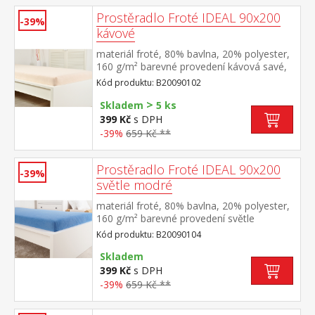
Prostěradlo Froté IDEAL 90x200
-39%
kávové
materiál froté, 80% bavlna, 20% polyester,
160 g/m² barevné provedení kávová savé,
odolné, stálobarevné, obšito gumou pro
Kód produktu: B20090102
matrace do výšky 25 cm pratelné do 40 °C
>
Skladem
5 ks
399 Kč
s DPH
-39%
659 Kč **
Prostěradlo Froté IDEAL 90x200
-39%
světle modré
materiál froté, 80% bavlna, 20% polyester,
160 g/m² barevné provedení světle
modrá savé, odolné, stálobarevné, obšito
Kód produktu: B20090104
gumou pro matrace do výšky 25
cm pratelné do 40 °C
Skladem
399 Kč
s DPH
-39%
659 Kč **