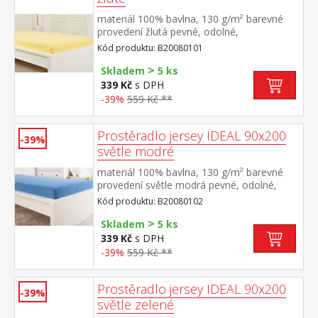
materiál 100% bavlna, 130 g/m² barevné
provedení žlutá pevné, odolné,
stálobarevné, obšito gumou pro matrace
Kód produktu: B20080101
do výšky 25 cm pratelné do 60 °C
>
Skladem
5 ks
339 Kč
s DPH
-39%
559 Kč **
Prostěradlo jersey IDEAL 90x200
-39%
světle modré
materiál 100% bavlna, 130 g/m² barevné
provedení světle modrá pevné, odolné,
stálobarevné, obšito gumou pro matrace
Kód produktu: B20080102
do výšky 25 cm pratelné do 60 °C
>
Skladem
5 ks
339 Kč
s DPH
-39%
559 Kč **
Prostěradlo jersey IDEAL 90x200
-39%
světle zelené