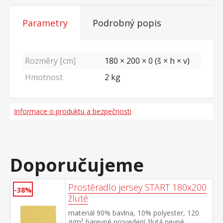
Parametry
Podrobný popis
Rozměry [cm]
180 × 200 × 0 (š × h × v)
Hmotnost
2
kg
Informace o produktu a bezpečnosti
Doporučujeme
Prostěradlo jersey START 180x200
-38%
žluté
materiál 90% bavlna, 10% polyester, 120
g/m² barevné provedení žlutá pevné,