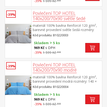
-39%
1 599 Kč **
Povlečení TOP HOTEL
-39%
140x200/70x90 světle šedé
materiál 100% bavlna Renforcé 120 g/m²,
barevné provedení světle šedá rozměry:
140 × 200 cm + 70 × 90 cm pevné, odolné,
Kód produktu: B10220003
stálobarevné, nesrážlivá úprava, hotelový
>
uzávěr pratelné do 60 °C
Skladem
5 ks
969 Kč
s DPH
-39%
1 599 Kč **
Povlečení TOP HOTEL
-39%
140x200/70x90 modré
materiál 100% bavlna Renforcé 120 g/m²,
barevné provedení modrá rozměry: 140 ×
200 cm + 70 × 90 cm pevné, odolné,
Kód produktu: B10220004
stálobarevné, nesrážlivá úprava, hotelový
>
uzávěr pratelné do 60 °C
Skladem
5 ks
969 Kč
s DPH
-39%
1 599 Kč **