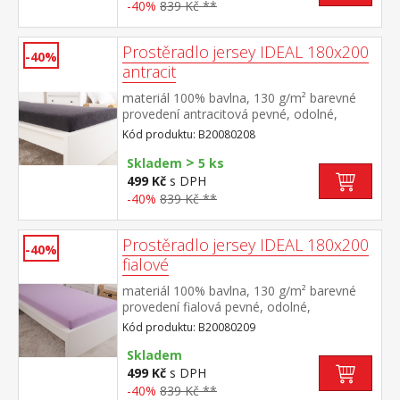
-40%
839 Kč **
Prostěradlo jersey IDEAL 180x200
-40%
antracit
materiál 100% bavlna, 130 g/m² barevné
provedení antracitová pevné, odolné,
stálobarevné, obšito gumou pro matrace
Kód produktu: B20080208
do výšky 25 cm pratelné do 60 °C
>
Skladem
5 ks
499 Kč
s DPH
-40%
839 Kč **
Prostěradlo jersey IDEAL 180x200
-40%
fialové
materiál 100% bavlna, 130 g/m² barevné
provedení fialová pevné, odolné,
stálobarevné, obšito gumou pro matrace
Kód produktu: B20080209
do výšky 25 cm pratelné do 60 °C
Skladem
499 Kč
s DPH
-40%
839 Kč **