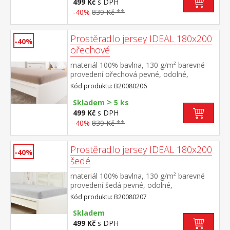
499 Kč
s DPH
-40%
839 Kč **
Prostěradlo jersey IDEAL 180x200
-40%
ořechové
materiál 100% bavlna, 130 g/m² barevné
provedení ořechová pevné, odolné,
stálobarevné, obšito gumou pro matrace
Kód produktu: B20080206
do výšky 25 cm pratelné do 60 °C
>
Skladem
5 ks
499 Kč
s DPH
-40%
839 Kč **
Prostěradlo jersey IDEAL 180x200
-40%
šedé
materiál 100% bavlna, 130 g/m² barevné
provedení šedá pevné, odolné,
stálobarevné, obšito gumou pro matrace
Kód produktu: B20080207
do výšky 25 cm pratelné do 60 °C
Skladem
499 Kč
s DPH