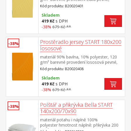
odolné, stálobarevné, obšito gumou pro
Kód produktu: B20020401
matrace do výšky 25 cm pratelné do 60 °C
Skladem
419 Kč
s DPH
-38%
679 Kč **
Prostěradlo jersey START 180x200
-38%
lososové
materiál 90% bavlna, 10% polyester, 120
g/m² barevné provedení lososová pevné,
odolné, stálobarevné, obšito gumou pro
Kód produktu: B20020408
matrace do výšky 25 cm pratelné do 60 °C
Skladem
419 Kč
s DPH
-38%
679 Kč **
Polštář a přikrývka Bella START
-38%
140x200/70x90
materiál potahu i náplně 100%
polyester hmotnost náplně: přikrývka 200
g/m², polštář: cca 850 g rozměry: přikrývka