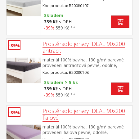
stálobarevné, obšito gumou pro matrace
Kód produktu: B20080107
do výšky 25 cm pratelné do 60 °C
Skladem
339 Kč
s DPH
-39%
559 Kč **
Prostěradlo jersey IDEAL 90x200
-39%
antracit
materiál 100% bavlna, 130 g/m² barevné
provedení antracitová pevné, odolné,
stálobarevné, obšito gumou pro matrace
Kód produktu: B20080108
do výšky 25 cm pratelné do 60 °C
>
Skladem
5 ks
339 Kč
s DPH
-39%
559 Kč **
Prostěradlo jersey IDEAL 90x200
-39%
fialové
materiál 100% bavlna, 130 g/m² barevné
provedení fialová pevné, odolné,
stálobarevné, obšito gumou pro matrace