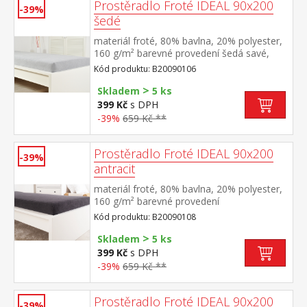
Prostěradlo Froté IDEAL 90x200
-39%
šedé
materiál froté, 80% bavlna, 20% polyester,
160 g/m² barevné provedení šedá savé,
odolné, stálobarevné, obšito gumou pro
Kód produktu: B20090106
matrace do výšky 25 cm pratelné do 40 °C
>
Skladem
5 ks
399 Kč
s DPH
-39%
659 Kč **
Prostěradlo Froté IDEAL 90x200
-39%
antracit
materiál froté, 80% bavlna, 20% polyester,
160 g/m² barevné provedení
antracitová savé, odolné, stálobarevné,
Kód produktu: B20090108
obšito gumou pro matrace do výšky 25
>
cm pratelné do 40 °C
Skladem
5 ks
399 Kč
s DPH
-39%
659 Kč **
Prostěradlo Froté IDEAL 90x200
-39%