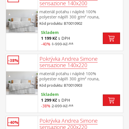
sensazione 140x200
materiál potahu i náplně 100%
polyester náplň 300 g/m² rouna,
termoregulační elegantně prošitý potah
Kód produktu: B70010902
Skladem
1 199 Kč
s DPH
-40%
1 999 Kč **
Pokrývka Andrea Simone
-38%
sensazione 140x220
materiál potahu i náplně 100%
polyester náplň 300 g/m² rouna,
termoregulační elegantně prošitý potah
Kód produktu: B70010903
Skladem
1 299 Kč
s DPH
-38%
2 099 Kč **
Pokrývka Andrea Simone
-40%
sensazione 200x220