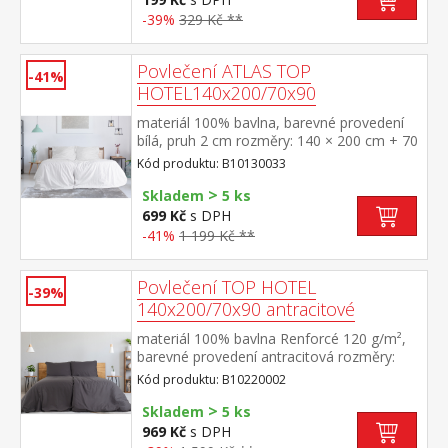
-39%
329 Kč **
Povlečení ATLAS TOP
-41%
HOTEL140x200/70x90
materiál 100% bavlna, barevné provedení
bílá, pruh 2 cm rozměry: 140 × 200 cm + 70
× 90 cm odolné, nesrážlivá úprava, hotelový
Kód produktu: B10130033
uzávěr pratelné do 60 °C
>
Skladem
5 ks
699 Kč
s DPH
-41%
1 199 Kč **
Povlečení TOP HOTEL
-39%
140x200/70x90 antracitové
materiál 100% bavlna Renforcé 120 g/m²,
barevné provedení antracitová rozměry:
140 × 200 cm + 70 × 90 cm pevné, odolné,
Kód produktu: B10220002
stálobarevné, nesrážlivá úprava, hotelový
>
uzávěr pratelné do 60 °C
Skladem
5 ks
969 Kč
s DPH