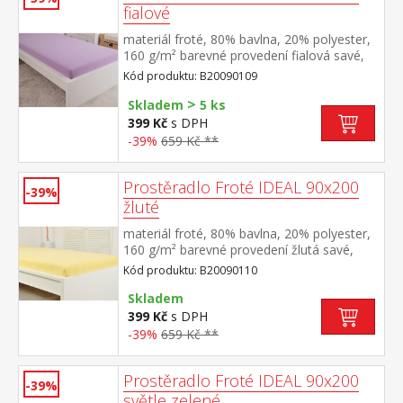
fialové
materiál froté, 80% bavlna, 20% polyester,
160 g/m² barevné provedení fialová savé,
odolné, stálobarevné, obšito gumou pro
Kód produktu: B20090109
matrace do výšky 25 cm pratelné do 40 °C
>
Skladem
5 ks
399 Kč
s DPH
-39%
659 Kč **
Prostěradlo Froté IDEAL 90x200
-39%
žluté
materiál froté, 80% bavlna, 20% polyester,
160 g/m² barevné provedení žlutá savé,
odolné, stálobarevné, obšito gumou pro
Kód produktu: B20090110
matrace do výšky 25 cm pratelné do 40 °C
Skladem
399 Kč
s DPH
-39%
659 Kč **
Prostěradlo Froté IDEAL 90x200
-39%
světle zelené