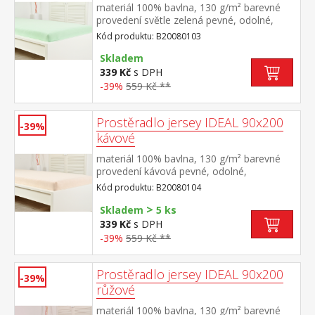
materiál 100% bavlna, 130 g/m² barevné
provedení světle zelená pevné, odolné,
stálobarevné, obšito gumou pro matrace
Kód produktu: B20080103
do výšky 25 cm pratelné do 60 °C
Skladem
339 Kč
s DPH
-39%
559 Kč **
Prostěradlo jersey IDEAL 90x200
-39%
kávové
materiál 100% bavlna, 130 g/m² barevné
provedení kávová pevné, odolné,
stálobarevné, obšito gumou pro matrace
Kód produktu: B20080104
do výšky 25 cm pratelné do 60 °C
>
Skladem
5 ks
339 Kč
s DPH
-39%
559 Kč **
Prostěradlo jersey IDEAL 90x200
-39%
růžové
materiál 100% bavlna, 130 g/m² barevné