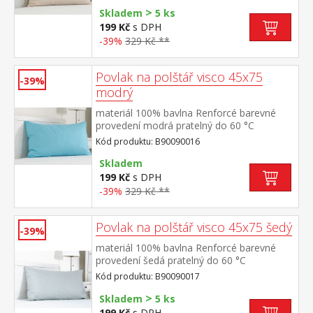
>
Skladem
5 ks
199 Kč
s DPH
-39%
329 Kč **
Povlak na polštář visco 45x75
-39%
modrý
materiál 100% bavlna Renforcé barevné
provedení modrá pratelný do 60 °C
Kód produktu: B90090016
Skladem
199 Kč
s DPH
-39%
329 Kč **
Povlak na polštář visco 45x75 šedý
-39%
materiál 100% bavlna Renforcé barevné
provedení šedá pratelný do 60 °C
Kód produktu: B90090017
>
Skladem
5 ks
199 Kč
s DPH