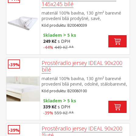
145x245 bílé
materiál 100% bavlna, 130 g/m² barevné
provedení bílá prodyšné, savé,
stálobarevné pratelné do 60 °C
Kód produktu: B20040039
>
Skladem
5 ks
249 Kč
s DPH
-44%
449 Kč **
Prostěradlo jersey IDEAL 90x200
-39%
bílé
materiál 100% bavlna, 130 g/m² barevné
provedení bílá pevné, odolné, stálobarevné,
obšito gumou pro matrace do výšky 25
Kód produktu: B20080100
cm pratelné do 60 °C
>
Skladem
5 ks
339 Kč
s DPH
-39%
559 Kč **
Prostěradlo jersey IDEAL 90x200
-39%
žluté