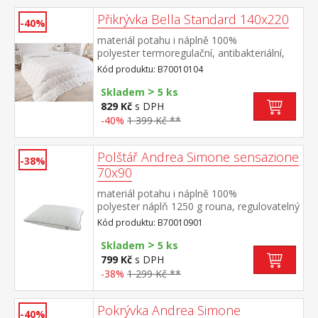
Přikrývka Bella Standard 140x220
-40%
materiál potahu i náplně 100%
polyester termoregulační, antibakteriální,
vhodná pro alergiky elegantně
Kód produktu: B70010104
prošitá pratelná do 60 °C
>
Skladem
5 ks
829 Kč
s DPH
-40%
1 399 Kč **
Polštář Andrea Simone sensazione
-38%
70x90
materiál potahu i náplně 100%
polyester náplň 1250 g rouna, regulovatelný
obsah elegantně prošitý potah na zip
Kód produktu: B70010901
>
Skladem
5 ks
799 Kč
s DPH
-38%
1 299 Kč **
Pokrývka Andrea Simone
-40%