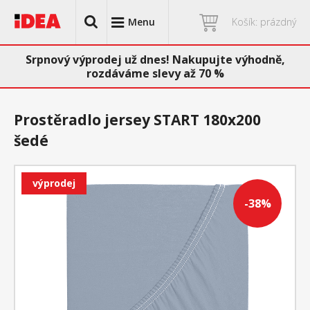
Menu
Košík: prázdný
Srpnový výprodej už dnes! Nakupujte výhodně,
rozdáváme slevy až 70 %
Prostěradlo jersey START 180x200
šedé
výprodej
-38%