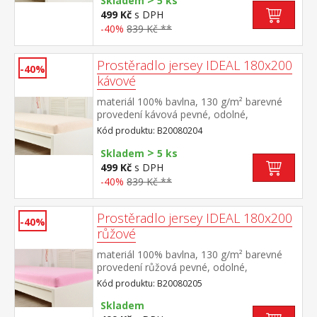
>
Skladem
5 ks
499 Kč
s DPH
-40%
839 Kč **
Prostěradlo jersey IDEAL 180x200
-40%
kávové
materiál 100% bavlna, 130 g/m² barevné
provedení kávová pevné, odolné,
stálobarevné, obšito gumou pro matrace
Kód produktu: B20080204
do výšky 25 cm pratelné do 60 °C
>
Skladem
5 ks
499 Kč
s DPH
-40%
839 Kč **
Prostěradlo jersey IDEAL 180x200
-40%
růžové
materiál 100% bavlna, 130 g/m² barevné
provedení růžová pevné, odolné,
stálobarevné, obšito gumou pro matrace
Kód produktu: B20080205
do výšky 25 cm pratelné do 60 °C
Skladem