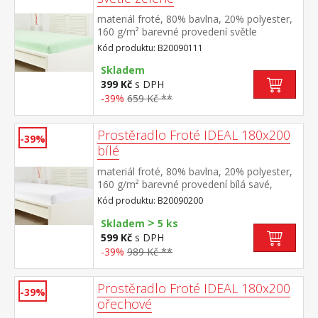
materiál froté, 80% bavlna, 20% polyester,
160 g/m² barevné provedení světle
zelená savé, odolné, stálobarevné, obšito
Kód produktu: B20090111
gumou pro matrace do výšky 25
cm pratelné do 40 °C
Skladem
399 Kč
s DPH
-39%
659 Kč **
Prostěradlo Froté IDEAL 180x200
-39%
bílé
materiál froté, 80% bavlna, 20% polyester,
160 g/m² barevné provedení bílá savé,
odolné, stálobarevné, obšito gumou pro
Kód produktu: B20090200
matrace do výšky 25 cm pratelné do 40 °C
>
Skladem
5 ks
599 Kč
s DPH
-39%
989 Kč **
Prostěradlo Froté IDEAL 180x200
-39%
ořechové