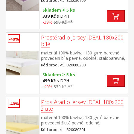
Kód produktu: B20080109
do výšky 25 cm pratelné do 60 °C
>
Skladem
5 ks
339 Kč
s DPH
-39%
559 Kč **
Prostěradlo jersey IDEAL 180x200
-40%
bílé
materiál 100% bavlna, 130 g/m² barevné
provedení bílá pevné, odolné, stálobarevné,
obšito gumou pro matrace do výšky 25
Kód produktu: B20080200
cm pratelné do 60 °C
>
Skladem
5 ks
499 Kč
s DPH
-40%
839 Kč **
Prostěradlo jersey IDEAL 180x200
-40%
žluté
materiál 100% bavlna, 130 g/m² barevné
provedení žlutá pevné, odolné,
stálobarevné, obšito gumou pro matrace
Kód produktu: B20080201
do výšky 25 cm pratelné do 60 °C