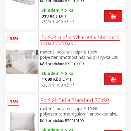
Kód produktu: B70010700
140 × 200 cm, polštář 70 × 90
>
cm termoregulační, antibakteriální, vhodné
Skladem
5 ks
pro alergiky přikrývka je elegantně
919 Kč
s DPH
prošitá pratelné do 60 °C
-38%
1 499 Kč **
Polštář a přikrývka Bella Standard
-38%
140x200/70x90
materiál potahu i náplně 100%
polyester hmotnost náplně: přikrývka 200
g/m², polštář: cca 1000 g rozměry: přikrývka
Kód produktu: B70010039
140 × 200 cm, polštář 70 × 90
>
cm termoregulační, antibakteriální, vhodné
Skladem
5 ks
pro alergiky přikrývka i polštář jsou
1 099 Kč
s DPH
elegantně prošité pratelné do 60 °C
-38%
1 799 Kč **
Polštář Bella Standard 70x90
-38%
materiál potahu i náplně 100%
polyester termoregulační, antibakteriální,
vhodný pro alergiky elegantně
Kód produktu: B70010100
prošitý pratelný do 60 °C
>
Skladem
5 ks