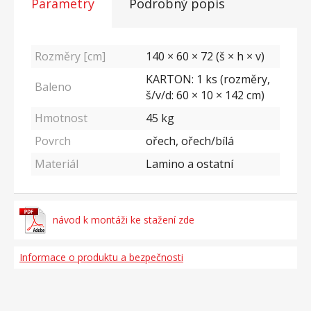
Parametry
Podrobný popis
Rozměry [cm]
140 × 60 × 72 (š × h × v)
KARTON: 1 ks (rozměry,
Baleno
š/v/d: 60 × 10 × 142 cm)
Hmotnost
45
kg
Povrch
ořech, ořech/bílá
Materiál
Lamino a ostatní
návod k montáži ke stažení zde
Informace o produktu a bezpečnosti