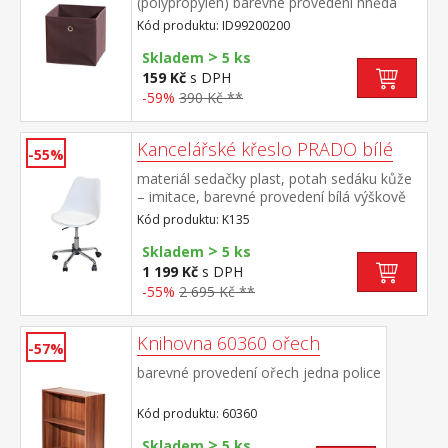
(polypropylen) barevné provedení hnědá
Kód produktu: ID99200200
>
Skladem
5 ks
159 Kč
s DPH
-59%
390 Kč **
Kancelářské křeslo PRADO bílé
-55%
materiál sedačky plast, potah sedáku kůže
– imitace, barevné provedení bílá výškově
nastavitelné, výška sedu 46-55 cm kovový
Kód produktu: K135
pochromovaný kříž
>
Skladem
5 ks
1 199 Kč
s DPH
-55%
2 695 Kč **
Knihovna 60360 ořech
-57%
barevné provedení ořech jedna police
Kód produktu: 60360
>
Skladem
5 ks