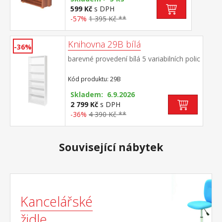
599 Kč
s DPH
-57%
1 395 Kč **
Knihovna 29B bílá
-36%
barevné provedení bílá 5 variabilních polic
Kód produktu: 29B
Skladem: 6.9.2026
2 799 Kč
s DPH
-36%
4 390 Kč **
Související nábytek
Kancelářské
židle