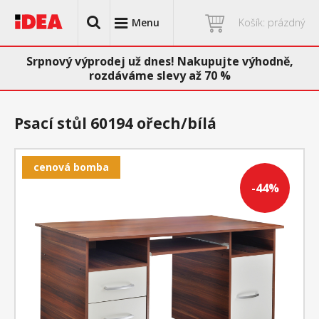
Menu
Košík: prázdný
Srpnový výprodej už dnes! Nakupujte výhodně,
rozdáváme slevy až 70 %
Psací stůl 60194 ořech/bílá
cenová bomba
-44%