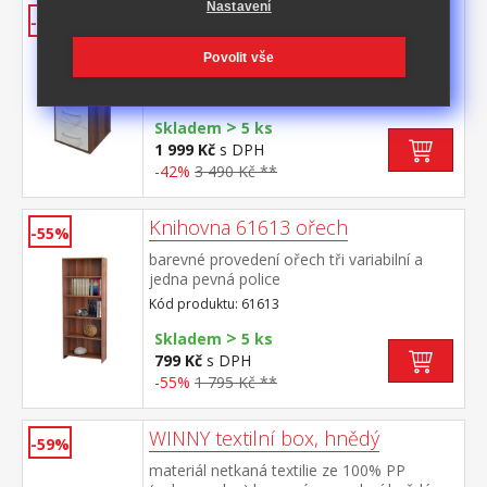
Nastavení
Prádelník 61506 ořech
-42%
barevné provedení ořech / bílá čtyři
Povolit vše
zásuvky, hloubka zásuvky 30 cm
Kód produktu: 61506
>
Skladem
5 ks
1 999 Kč
s DPH
-42%
3 490 Kč **
Knihovna 61613 ořech
-55%
barevné provedení ořech tři variabilní a
jedna pevná police
Kód produktu: 61613
>
Skladem
5 ks
799 Kč
s DPH
-55%
1 795 Kč **
WINNY textilní box, hnědý
-59%
materiál netkaná textilie ze 100% PP