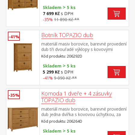
× 9 cm
>
Skladem
5 ks
7 699 Kč
s DPH
-35%
11 890 Kč **
Botník TOPAZIO dub
-41%
materiál masiv borovice, barevné provedení
dub tři dvouřadé výklopy s kovovými
úchytkam
Kód produktu: 206292D
>
Skladem
5 ks
5 299 Kč
s DPH
-41%
9 090 Kč **
Komoda 1 dveře + 4 zásuvky
-35%
TOPAZIO dub
materiál masiv borovice, barevné provedení
dub jedna dvířka s kovovou úchytkou, za
nimi jedna police čtyři zásuvky s kovovými
Kód produktu: 206264D
úchytkami a pojezdy
>
Skladem
5 ks