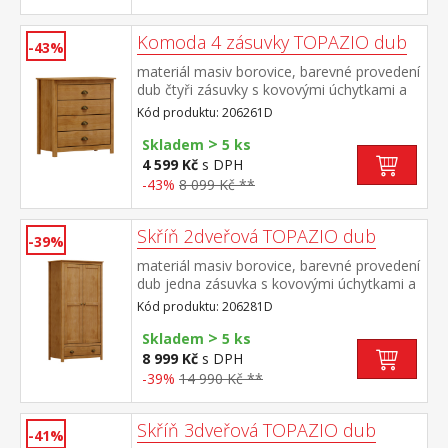
Komoda 4 zásuvky TOPAZIO dub
-43%
materiál masiv borovice, barevné provedení
dub čtyři zásuvky s kovovými úchytkami a
pojezdy
Kód produktu: 206261D
>
Skladem
5 ks
4 599 Kč
s DPH
-43%
8 099 Kč **
Skříň 2dveřová TOPAZIO dub
-39%
materiál masiv borovice, barevné provedení
dub jedna zásuvka s kovovými úchytkami a
pojezdy jedna police a kovová šatní tyč dvě
Kód produktu: 206281D
volitelné police
>
Skladem
5 ks
8 999 Kč
s DPH
-39%
14 990 Kč **
Skříň 3dveřová TOPAZIO dub
-41%