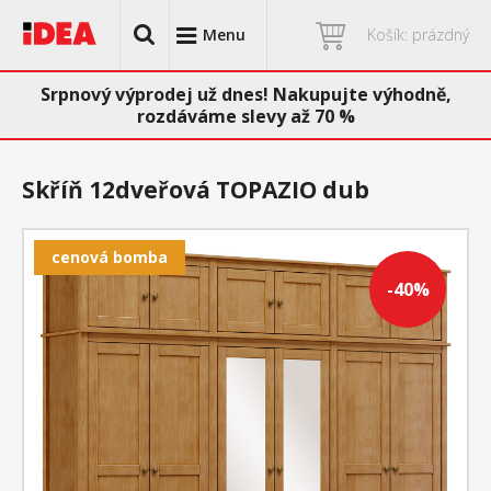
Menu
Košík: prázdný
Srpnový výprodej už dnes! Nakupujte výhodně,
rozdáváme slevy až 70 %
Skříň 12dveřová TOPAZIO dub
cenová bomba
-40%