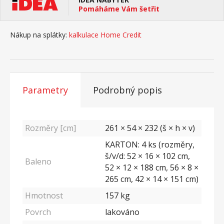
Pomáháme Vám šetřit
Nákup na splátky:
kalkulace Home Credit
Parametry
Podrobný popis
Rozměry [cm]
261 × 54 × 232 (š × h × v)
KARTON: 4 ks (rozměry,
š/v/d: 52 × 16 × 102 cm,
Baleno
52 × 12 × 188 cm, 56 × 8 ×
265 cm, 42 × 14 × 151 cm)
Hmotnost
157
kg
Povrch
lakováno