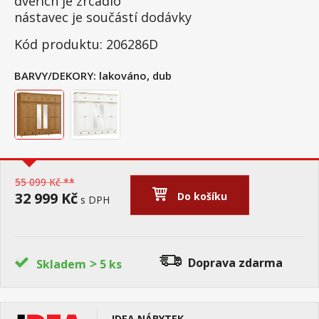
dveřích je zrcadlo
nástavec je součástí dodávky
Kód produktu: 206286D
BARVY/DEKORY:
lakováno, dub
55 099 Kč **
32 999 Kč
Do košíku
s DPH
>
Doprava zdarma
Skladem
5 ks
IDEA NÁBYTEK