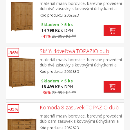
materiál masiv borovice, barevné provedení
dub dvě zásuvky s kovovými úchytkami a
pojezdy v levé části 3 police, v pravé části 1
Kód produktu: 206282D
police a kovová šatní tyč
>
Skladem
5 ks
14 799 Kč
s DPH
-41%
25 090 Kč **
Skříň 4dveřová TOPAZIO dub
-36%
materiál masiv borovice, barevné provedení
dub dvě zásuvky s kovovými úchytkami a
pojezdy v levé části 3 police, v pravé části 1
Kód produktu: 206283D
police a kovová šatní tyč
>
Skladem
5 ks
18 499 Kč
s DPH
-36%
28 999 Kč **
Komoda 8 zásuvek TOPAZIO dub
-35%
materiál masiv borovice, barevné provedení
dub osm zásuvek s kovovými úchytkami a
pojezdy rozměr zásuvky (š/h/v) 49,5 × 33,5
Kód produktu: 206262D