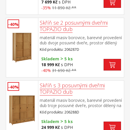
7 699 Kč
s DPH
-35%
11 890 Kč **
Skříň se 2 posuvnými dveřmi
-40%
TOPAZIO dub
materiál masiv borovice, barevné provedení
dub dvoje posuvné dveře, prostor dělený
na poloviny v levé části kovová šatní tyč a
Kód produktu: 206287D
jedna police, v pravé části 4 police dole dvě
>
zásuvky s kovovými úchytkami a pojezdy
Skladem
5 ks
18 999 Kč
s DPH
-40%
31 690 Kč **
Skříň s 3 posuvnými dveřmi
-40%
TOPAZIO dub
materiál masiv borovice, barevné provedení
dub troje posuvné dveře, prostor dělený na
třetiny v levé a pravé části kovová šatní tyč
Kód produktu: 206288D
a jedna police ve střední části 4 police dole
>
tři zásuvky s kovovými úchytkami a pojezdy
Skladem
5 ks
24 999 Kč
s DPH