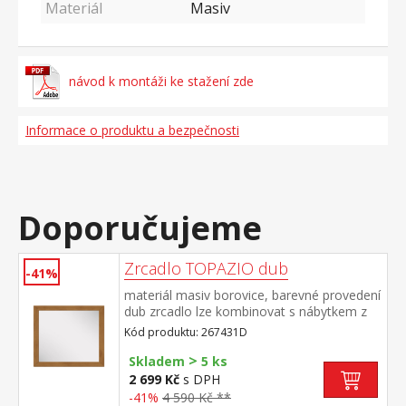
Materiál
Masiv
návod k montáži ke stažení zde
Informace o produktu a bezpečnosti
Doporučujeme
Zrcadlo TOPAZIO dub
-41%
materiál masiv borovice, barevné provedení
dub zrcadlo lze kombinovat s nábytkem z
řady TOPAZIO dub a RUBI dub
Kód produktu: 267431D
>
Skladem
5 ks
2 699 Kč
s DPH
-41%
4 590 Kč **