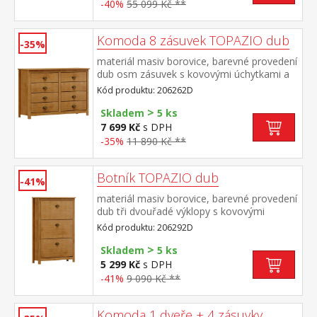
-40%
55 099 Kč **
Komoda 8 zásuvek TOPAZIO dub
-35%
materiál masiv borovice, barevné provedení
dub osm zásuvek s kovovými úchytkami a
pojezdy rozměr zásuvky (š/h/v) 49,5 × 33,5
Kód produktu: 206262D
× 9 cm
>
Skladem
5 ks
7 699 Kč
s DPH
-35%
11 890 Kč **
Botník TOPAZIO dub
-41%
materiál masiv borovice, barevné provedení
dub tři dvouřadé výklopy s kovovými
úchytkam
Kód produktu: 206292D
>
Skladem
5 ks
5 299 Kč
s DPH
-41%
9 090 Kč **
Komoda 1 dveře + 4 zásuvky