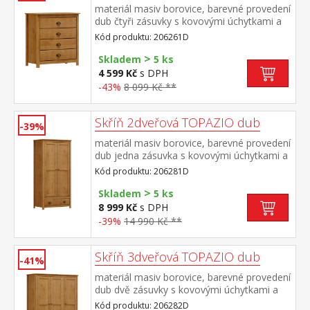
materiál masiv borovice, barevné provedení
dub čtyři zásuvky s kovovými úchytkami a
pojezdy
Kód produktu: 206261D
>
Skladem
5 ks
4 599 Kč
s DPH
-43%
8 099 Kč **
Skříň 2dveřová TOPAZIO dub
-39%
materiál masiv borovice, barevné provedení
dub jedna zásuvka s kovovými úchytkami a
pojezdy jedna police a kovová šatní tyč dvě
Kód produktu: 206281D
volitelné police
>
Skladem
5 ks
8 999 Kč
s DPH
-39%
14 990 Kč **
Skříň 3dveřová TOPAZIO dub
-41%
materiál masiv borovice, barevné provedení
dub dvě zásuvky s kovovými úchytkami a
pojezdy v levé části 3 police, v pravé části 1
Kód produktu: 206282D