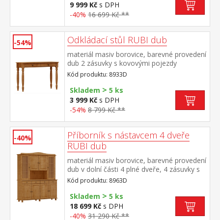
9 999 Kč
s DPH
-40%
16 699 Kč **
Odkládací stůl RUBI dub
-54%
materiál masiv borovice, barevné provedení
dub 2 zásuvky s kovovými pojezdy
Kód produktu: 8933D
>
Skladem
5 ks
3 999 Kč
s DPH
-54%
8 799 Kč **
Příborník s nástavcem 4 dveře
-40%
RUBI dub
materiál masiv borovice, barevné provedení
dub v dolní části 4 plné dveře, 4 zásuvky s
kovovými pojezdy v horní části 2 prosklené
Kód produktu: 8963D
a 2 plné dveře
>
Skladem
5 ks
18 699 Kč
s DPH
-40%
31 290 Kč **