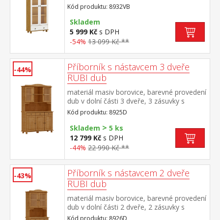
dveře široká zásuvka s kovovými pojezdy
Kód produktu: 8932VB
Skladem
5 999 Kč
s DPH
-54%
13 099 Kč **
Příborník s nástavcem 3 dveře
-44%
RUBI dub
materiál masiv borovice, barevné provedení
dub v dolní části 3 dveře, 3 zásuvky s
kovovými pojezdy v horní části dvoje
Kód produktu: 8925D
prosklené dveře
>
Skladem
5 ks
12 799 Kč
s DPH
-44%
22 990 Kč **
Příborník s nástavcem 2 dveře
-43%
RUBI dub
materiál masiv borovice, barevné provedení
dub v dolní části 2 dveře, 2 zásuvky s
kovovými pojezdy v horní části dvoje
Kód produktu: 8926D