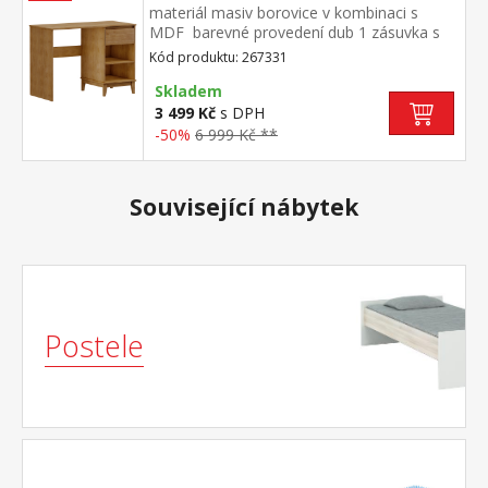
materiál masiv borovice v kombinaci s
MDF barevné provedení dub 1 zásuvka s
kovovými pojezdy 1 police
Kód produktu: 267331
Skladem
3 499 Kč
s DPH
-50%
6 999 Kč **
Související nábytek
Postele