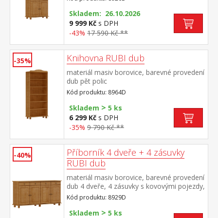
prosklené dveře
Skladem: 26.10.2026
9 999 Kč
s DPH
-43%
17 590 Kč **
Knihovna RUBI dub
-35%
materiál masiv borovice, barevné provedení
dub pět polic
Kód produktu: 8964D
>
Skladem
5 ks
6 299 Kč
s DPH
-35%
9 790 Kč **
Příborník 4 dveře + 4 zásuvky
-40%
RUBI dub
materiál masiv borovice, barevné provedení
dub 4 dveře, 4 zásuvky s kovovými pojezdy,
2 police
Kód produktu: 8929D
>
Skladem
5 ks