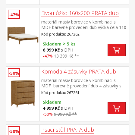
Dvoulůžko 160x200 PRATA dub
-47%
materiál masiv borovice v kombinaci s
MDF barevné provedení dub výška čela 110
cm, cena bez roštu a matrace doporučený
Kód produktu: 267362
rozměr matrace 160 × 200 cm nebo 2 kusy
>
80 × 200 cm a rošt R2
Skladem
5 ks
6 999 Kč
s DPH
-47%
13 399 Kč **
Komoda 4 zásuvky PRATA dub
-50%
materiál masiv borovice v kombinaci s
MDF barevné provedení dub 4 zásuvky s
kovovými pojezdy
Kód produktu: 267261
Skladem
4 999 Kč
s DPH
-50%
9 999 Kč **
Psací stůl PRATA dub
-50%