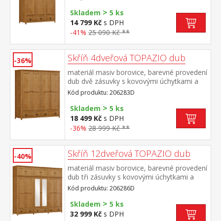
police a kovová šatní tyč
>
Skladem
5 ks
14 799 Kč
s DPH
-41%
25 090 Kč **
Skříň 4dveřová TOPAZIO dub
-36%
materiál masiv borovice, barevné provedení
dub dvě zásuvky s kovovými úchytkami a
pojezdy v levé části 3 police, v pravé části 1
Kód produktu: 206283D
police a kovová šatní tyč
>
Skladem
5 ks
18 499 Kč
s DPH
-36%
28 999 Kč **
Skříň 12dveřová TOPAZIO dub
-40%
materiál masiv borovice, barevné provedení
dub tři zásuvky s kovovými úchytkami a
pojezdy v levé a pravé části 1 police a
Kód produktu: 206286D
kovová šatní tyč, ve střední části 3 police,
>
na dvou středních dveřích je
Skladem
5 ks
zrcadlo nástavec je součástí dodávky
32 999 Kč
s DPH