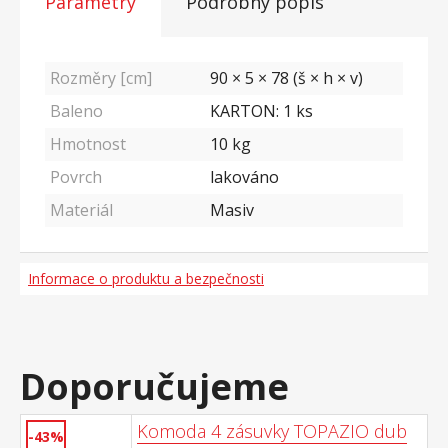
Parametry
Podrobný popis
Rozměry [cm]
90 × 5 × 78 (š × h × v)
Baleno
KARTON: 1 ks
Hmotnost
10
kg
Povrch
lakováno
Materiál
Masiv
Informace o produktu a bezpečnosti
Doporučujeme
Komoda 4 zásuvky TOPAZIO dub
-43%