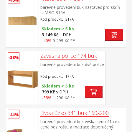
-40%
barevné provedení buk nástavec pro skříň
JUMBO 316A
Kód produktu: 317A
>
Skladem
5 ks
3 149 Kč
s DPH
-40%
5 299 Kč **
Závěsná police 174 buk
-38%
barevné provedení buk dvě police
Kód produktu: 174A
>
Skladem
5 ks
799 Kč
s DPH
-38%
1 290 Kč **
Dvoulůžko 341 buk 160x200
-44%
barevné provedení buk výška sedu 41 cm,
cena bez roštu a matrace doporučený