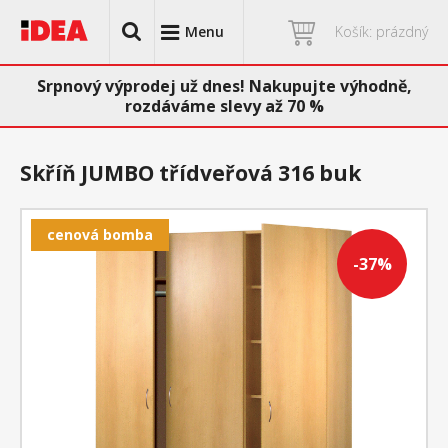
Menu
Košík: prázdný
Srpnový výprodej už dnes! Nakupujte výhodně,
rozdáváme slevy až 70 %
Skříň JUMBO třídveřová 316 buk
cenová bomba
-37%