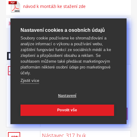
návod k montáži ke stažení zde
Informace o produktu a bezpečnosti
Nastavení cookies a osobních údajů
Soubory cookie používáme ke shromažďování a
analýze informací o výkonu a používání webu,
zajištění fungování funkcí ze sociálních médií a ke
Doporučujeme
zlepšení a přizpůsobení obsahu a reklam. Se
souhlasem můžeme také předávat marketingovým
platformám některé osobní údaje pro marketingové
Skříň s posuvnými dveřmi 3323
-41%
účely.
buk
Zjistit více
barevné provedení buk prostor dělený v
poměru 2:1, posuvné dveře širší část šatní
tyč, užší část 3 variabilní police doporučený
Nastavení
Kód produktu: 3323A
nástavec 3223A
>
Skladem
5 ks
Povolit vše
7 799 Kč
s DPH
-41%
13 290 Kč **
Nástavec 317 buk