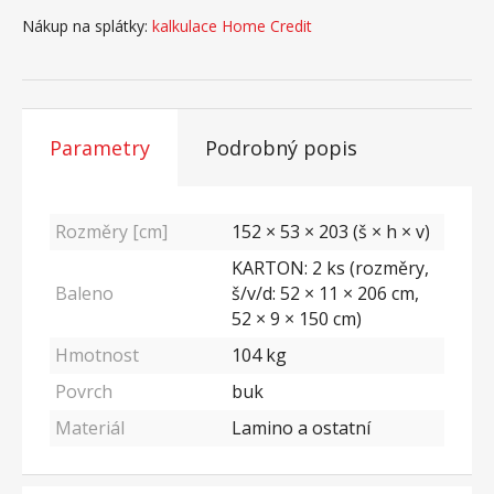
Nákup na splátky:
kalkulace Home Credit
Parametry
Podrobný popis
Rozměry [cm]
152 × 53 × 203 (š × h × v)
KARTON: 2 ks (rozměry,
Baleno
š/v/d: 52 × 11 × 206 cm,
52 × 9 × 150 cm)
Hmotnost
104
kg
Povrch
buk
Materiál
Lamino a ostatní