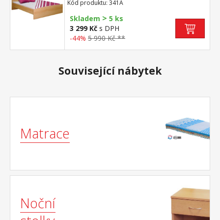
rozměr matrace 160 × 200 cm nebo 2 kusy
Kód produktu: 341A
80 × 200 cm a rošt R2 k dvoulůžku možno
>
dokoupit úložná prostor 147A
Skladem
5 ks
3 299 Kč
s DPH
-44%
5 990 Kč **
Související nábytek
Matrace
Noční