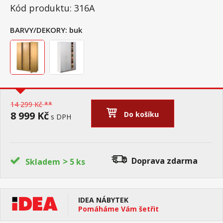
Kód produktu: 316A
BARVY/DEKORY:
buk
14 299 Kč **
8 999 Kč
Do košíku
s DPH
>
Doprava zdarma
Skladem
5 ks
IDEA NÁBYTEK
Pomáháme Vám šetřit